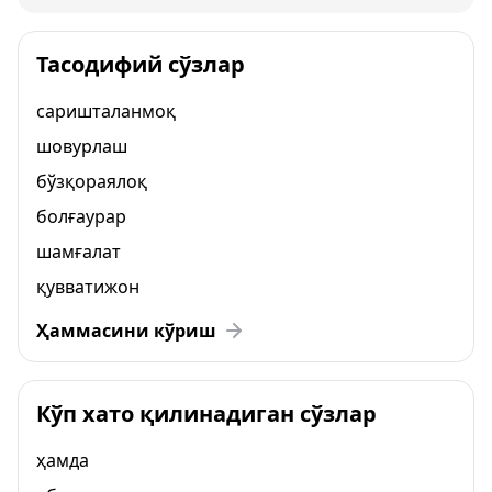
Тасодифий сўзлар
саришталанмоқ
шовурлаш
бўзқораялоқ
болғаурар
шамғалат
қувватижон
Ҳаммасини кўриш
Кўп хато қилинадиган сўзлар
ҳамда