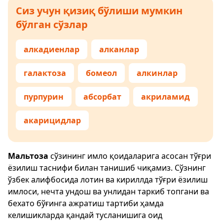
Сиз учун қизиқ бўлиши мумкин
бўлган сўзлар
алкадиенлар
алканлар
галактоза
бомеол
алкинлар
пурпурин
абсорбат
акриламид
акарицидлар
Мальтоза
сўзининг имло қоидаларига асосан тўғри
ёзилиш таснифи билан танишиб чиқамиз. Сўзнинг
ўзбек алифбосида лотин ва кириллда тўғри ёзилиш
имлоси, нечта ундош ва унлидан таркиб топгани ва
бехато бўғинга ажратиш тартиби ҳамда
келишикларда қандай тусланишига оид