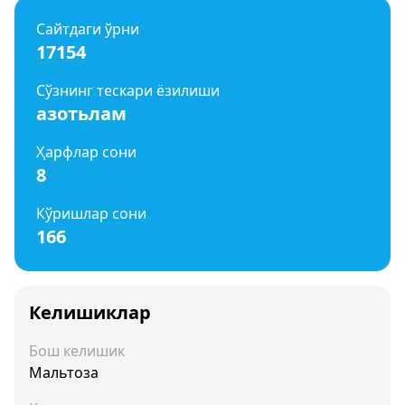
Сайтдаги ўрни
17154
Сўзнинг тескари ёзилиши
азотьлам
Ҳарфлар сони
8
Кўришлар сони
166
Келишиклар
Бош келишик
Мальтоза