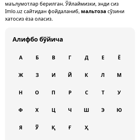
маълумотлар берилган. Ўйлаймизки, энди сиз
Imlo.uz
сайтидан фойдаланиб,
мальтоза
сўзини
хатосиз ёза оласиз.
Алифбо бўйича
А
Б
В
Г
Д
Е
Ё
Ж
З
И
Й
К
Л
М
Н
О
П
Р
С
Т
У
Ф
Х
Ц
Ч
Ш
Э
Ю
Я
Ў
Қ
Ғ
Ҳ