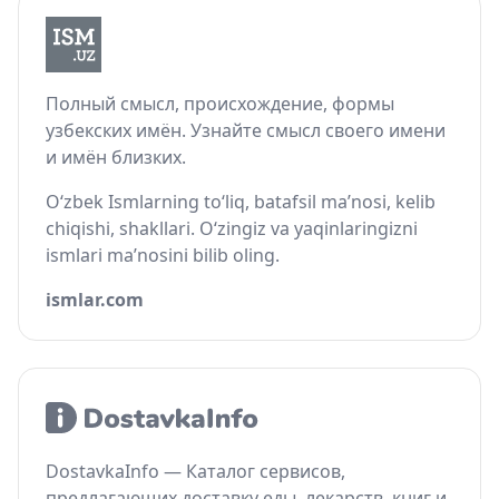
Полный смысл, происхождение, формы
узбекских имён. Узнайте смысл своего имени
и имён близких.
O‘zbek Ismlarning to‘liq, batafsil ma’nosi, kelib
chiqishi, shakllari. O‘zingiz va yaqinlaringizni
ismlari ma’nosini bilib oling.
ismlar.com
DostavkaInfo — Каталог сервисов,
предлагающих доставку еды, лекарств, книг и