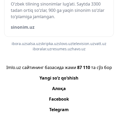
O‘zbek tilining sinonimlar lug‘ati. Saytda 3300
tadan ortiq so‘zlar, 900 ga yaqin sinonim so‘zlar
to‘plamiga jamlangan.
sinonim.uz
ibora.uz
salsa.uz
skripka.uz
slovo.uz
television.uz
vatt.uz
iboralar.uz
resumes.uz
havo.uz
Imlo.uz сайтининг базасида жами
87 110
та сўз бор
Yangi so‘z qo‘shish
Алоқа
Facebook
Telegram