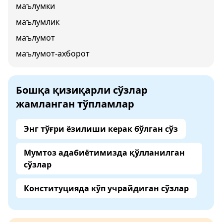
маълумки
маълумлик
маълумот
маълумот-ахборот
Бошқа қизиқарли сўзлар
жамланган тўпламлар
Энг тўғри ёзилиши керак бўлган сўз
Мумтоз адабиётимизда қўлланилган
сўзлар
Конституцияда кўп учрайдиган сўзлар