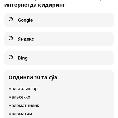
интернетда қидиринг
Google
Яндекс
Bing
Олдинги 10 та сўз
мальталиклар
мальсекко
маломатчилик
маломатчи