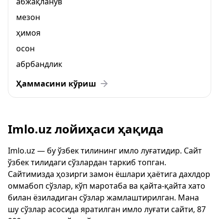
абжақланув
мезон
ҳимоя
осон
абрбандлик
Ҳаммасини кўриш
Imlo.uz лойиҳаси ҳақида
Imlo.uz — бу ўзбек тилининг имло луғатидир. Сайт
ўзбек тилидаги сўзлардан таркиб топган.
Сайтимизда ҳозирги замон ёшлари ҳаётига дахлдор
оммабоп сўзлар, кўп маротаба ва қайта-қайта хато
билан ёзиладиган сўзлар жамлаштирилган. Мана
шу сўзлар асосида яратилган имло луғати сайти, 87