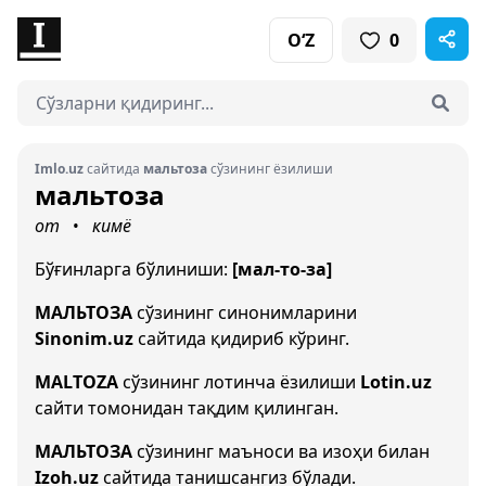
O‘Z
0
Imlo.uz
сайтида
мальтоза
сўзининг ёзилиши
мальтоза
от
кимё
•
Бўғинларга бўлиниши:
[мал-то-за]
МАЛЬТОЗА
сўзининг синонимларини
Sinonim.uz
сайтида қидириб кўринг.
MALTOZA
сўзининг лотинча ёзилиши
Lotin.uz
сайти томонидан тақдим қилинган.
МАЛЬТОЗА
сўзининг маъноси ва изоҳи билан
Izoh.uz
сайтида танишсангиз бўлади.