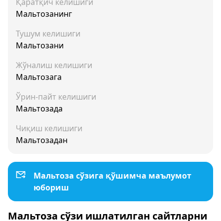
Қаратқич келишиги
Мальтозанинг
Тушум келишиги
Мальтозани
Жўналиш келишиги
Мальтозага
Ўрин-пайт келишиги
Мальтозада
Чиқиш келишиги
Мальтозадан
Мальтоза сўзига қўшимча маълумот
юбориш
Мальтоза сўзи ишлатилган сайтларни