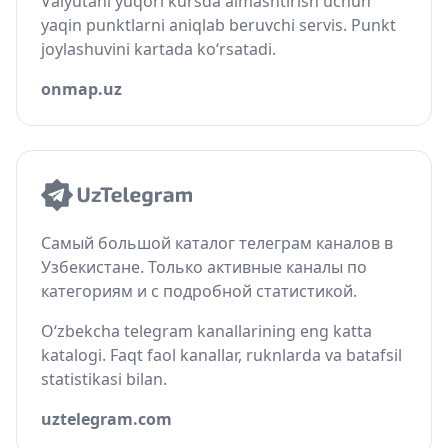
Valyutani yuqori kursda almashtirish uchun
yaqin punktlarni aniqlab beruvchi servis. Punkt
joylashuvini kartada ko‘rsatadi.
onmap.uz
Самый большой каталог телеграм каналов в
Узбекистане. Только активные каналы по
категориям и с подробной статистикой.
O‘zbekcha telegram kanallarining eng katta
katalogi. Faqt faol kanallar, ruknlarda va batafsil
statistikasi bilan.
uztelegram.com