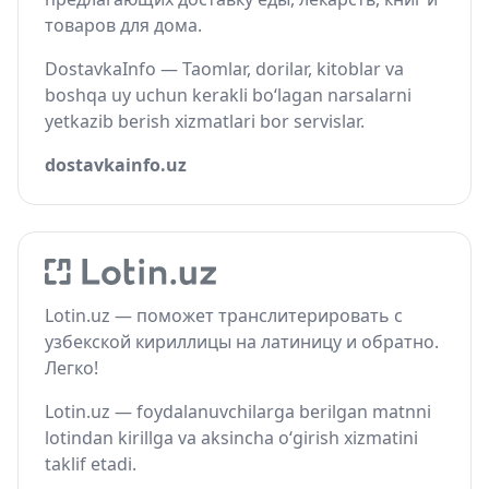
товаров для дома.
DostavkaInfo — Taomlar, dorilar, kitoblar va
boshqa uy uchun kerakli bo‘lagan narsalarni
yetkazib berish xizmatlari bor servislar.
dostavkainfo.uz
Lotin.uz — поможет транслитерировать с
узбекской кириллицы на латиницу и обратно.
Легко!
Lotin.uz — foydalanuvchilarga berilgan matnni
lotindan kirillga va aksincha o‘girish xizmatini
taklif etadi.