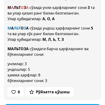
М
А
Л
Ь
Т
О
З
А
сўзида унли ҳарфларнинг сони
3
та
ва улар қизил ранг билан белгиланган.
Улар қуйидагилар:
А, О, А
М
А
Л
Ь
Т
О
З
А
сўзида ундош ҳарфларнинг сони
5
та ва улар кўк ранг билан белгиланган.
Улар қуйидагилар:
М, Л, Ь, Т, З
МАЛЬТОЗА
сўзидаги барча ҳарфларнинг ва
бўғинларнинг сони:
унлилар: 3
ундошлар: 5
ҳамма ҳарфлар: 8
бўғинларнинг сони: 3
6
Рўйхатга қўшиш