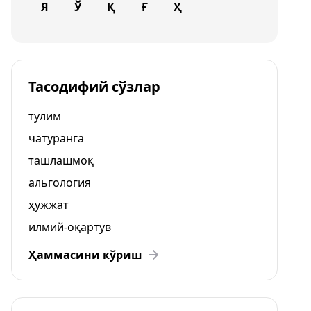
Я
Ў
Қ
Ғ
Ҳ
Тасодифий сўзлар
тулим
чатуранга
ташлашмоқ
альгология
ҳужжат
илмий-оқартув
Ҳаммасини кўриш