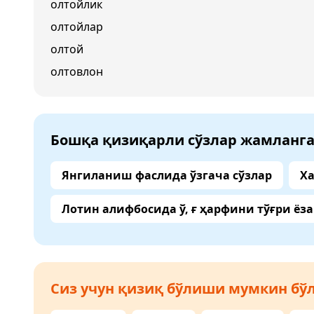
олтойлик
олтойлар
олтой
олтовлон
Бошқа қизиқарли сўзлар жамланг
Янгиланиш фаслида ўзгача сўзлар
Ха
Лотин алифбосида ў, ғ ҳарфини тўғри ёз
Сиз учун қизиқ бўлиши мумкин бўл