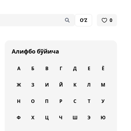
O‘Z
0
Алифбо бўйича
А
Б
В
Г
Д
Е
Ё
Ж
З
И
Й
К
Л
М
Н
О
П
Р
С
Т
У
Ф
Х
Ц
Ч
Ш
Э
Ю