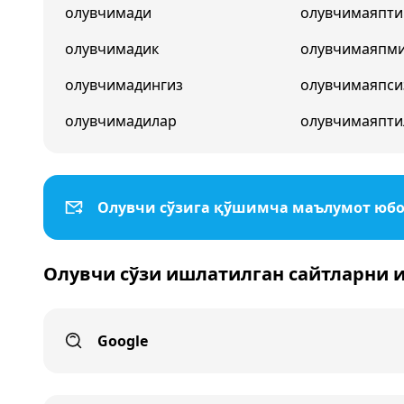
олувчимади
олувчимаяпти
олувчимадик
олувчимаяпм
олувчимадингиз
олувчимаяпси
олувчимадилар
олувчимаяпти
Олувчи сўзига қўшимча маълумот юб
Олувчи сўзи ишлатилган сайтларни 
Google