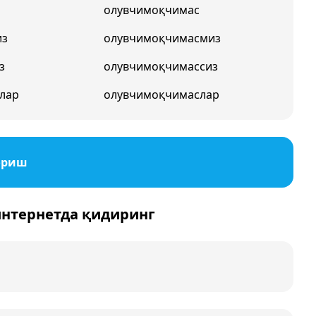
олувчимоқчимас
из
олувчимоқчимасмиз
з
олувчимоқчимассиз
лар
олувчимоқчимаслар
ориш
интернетда қидиринг