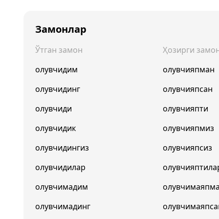
Замонлар
Ўтган замон
Ҳозирги замо
олувчидим
олувчияпман
олувчидинг
олувчияпсан
олувчиди
олувчияпти
олувчидик
олувчияпмиз
олувчидингиз
олувчияпсиз
олувчидилар
олувчияптила
олувчимадим
олувчимаяпм
олувчимадинг
олувчимаяпса