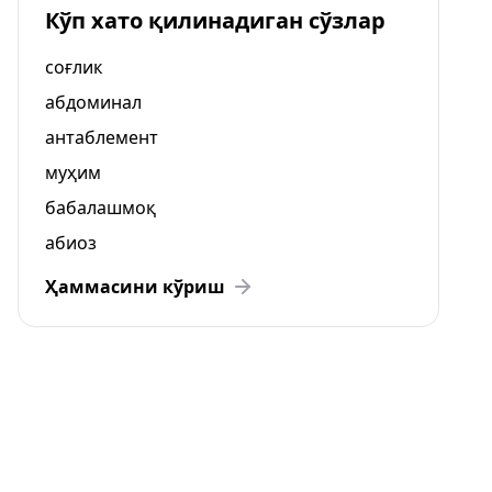
Кўп хато қилинадиган сўзлар
соғлик
абдоминал
антаблемент
муҳим
бабалашмоқ
абиоз
Ҳаммасини кўриш