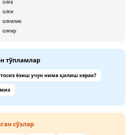
олға
олғи
олғилик
олғир
ан тўпламлар
тосиз ёзиш учун нима қилиш керак?
амиз
ган сўзлар