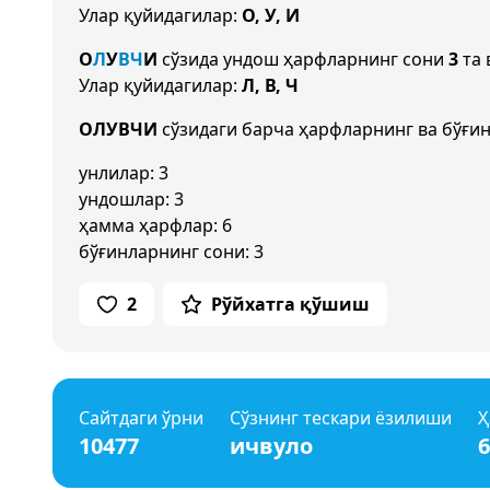
Улар қуйидагилар:
О, У, И
О
Л
У
В
Ч
И
сўзида ундош ҳарфларнинг сони
3
та 
Улар қуйидагилар:
Л, В, Ч
ОЛУВЧИ
сўзидаги барча ҳарфларнинг ва бўғин
унлилар: 3
ундошлар: 3
ҳамма ҳарфлар: 6
бўғинларнинг сони: 3
2
Рўйхатга қўшиш
Сайтдаги ўрни
Сўзнинг тескари ёзилиши
Ҳ
10477
ичвуло
6