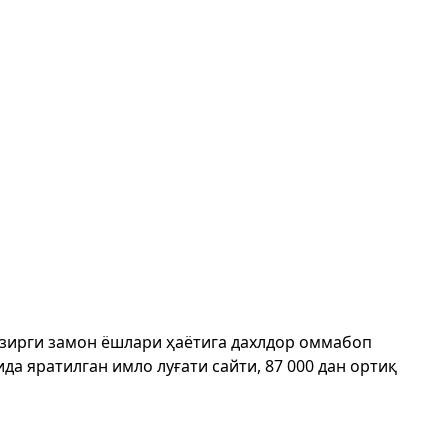
ҳозирги замон ёшлари ҳаётига дахлдор оммабоп
да яратилган имло луғати сайти, 87 000 дан ортиқ