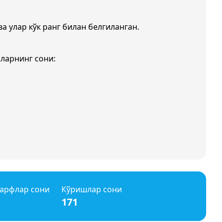
ва улар кўк ранг билан белгиланган.
ларнинг сони:
арфлар сони
Кўришлар сони
171