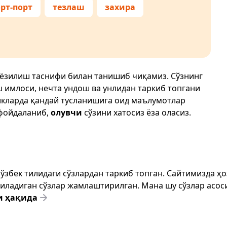
рт-порт
тезлаш
захира
 ёзилиш таснифи билан танишиб чиқамиз. Сўзнинг
ш имлоси, нечта ундош ва унлидан таркиб топгани
икларда қандай тусланишига оид маълумотлар
фойдаланиб,
олувчи
сўзини хатосиз ёза оласиз.
т ўзбек тилидаги сўзлардан таркиб топган. Сайтимизда 
ёзиладиган сўзлар жамлаштирилган. Мана шу сўзлар асоси
и ҳақида