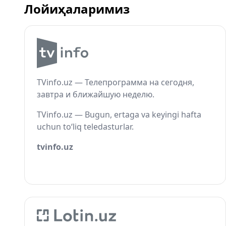
Лойиҳаларимиз
TVinfo.uz — Телепрограмма на сегодня,
завтра и ближайшую неделю.
TVinfo.uz — Bugun, ertaga va keyingi hafta
uchun to‘liq teledasturlar.
tvinfo.uz