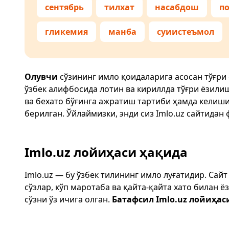
сентябрь
тилхат
насабдош
по
гликемия
манба
суиистеъмол
Олувчи
сўзининг имло қоидаларига асосан тўғри
ўзбек алифбосида лотин ва кириллда тўғри ёзили
ва бехато бўғинга ажратиш тартиби ҳамда келиш
берилган. Ўйлаймизки, энди сиз
Imlo.uz
сайтидан 
Imlo.uz лойиҳаси ҳақида
Imlo.uz — бу ўзбек тилининг имло луғатидир. Сай
сўзлар, кўп маротаба ва қайта-қайта хато билан 
сўзни ўз ичига олган.
Батафсил Imlo.uz лойиҳас