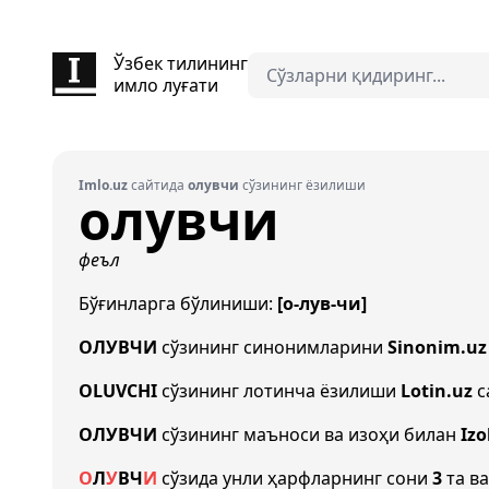
Ўзбек тилининг
имло луғати
Imlo.uz
сайтида
олувчи
сўзининг ёзилиши
олувчи
феъл
Бўғинларга бўлиниши:
[о-лув-чи]
ОЛУВЧИ
сўзининг синонимларини
Sinonim.uz
OLUVCHI
сўзининг лотинча ёзилиши
Lotin.uz
с
ОЛУВЧИ
сўзининг маъноси ва изоҳи билан
Izo
О
Л
У
В
Ч
И
сўзида унли ҳарфларнинг сони
3
та ва