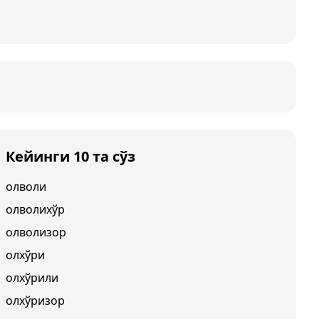
Кейинги 10 та сўз
олволи
олволихўр
олволизор
олхўри
олхўрили
олхўризор