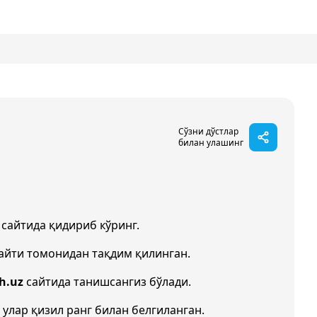
Сўзни дўстлар
билан улашинг
сайтида қидириб кўринг.
айти томонидан тақдим қилинган.
h.uz
сайтида танишсангиз бўлади.
 улар қизил ранг билан белгиланган.