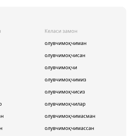
н
Келаси замон
олувчимоқчиман
олувчимоқчисан
олувчимоқчи
олувчимоқчимиз
олувчимоқчисиз
р
олувчимоқчилар
ан
олувчимоқчимасман
н
олувчимоқчимассан