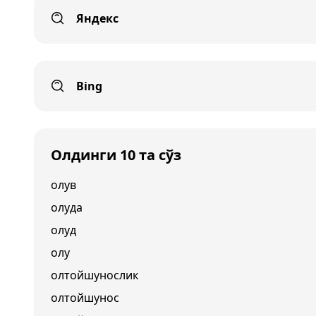
Яндекс
Bing
Олдинги 10 та сўз
олув
олуда
олуд
олу
олтойшунослик
олтойшунос