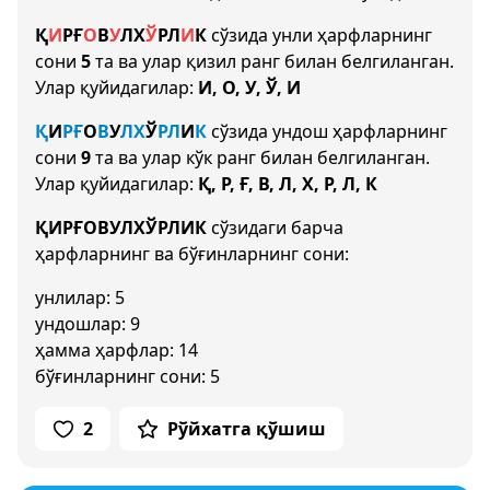
Қ
И
Р
Ғ
О
В
У
Л
Х
Ў
Р
Л
И
К
сўзида унли ҳарфларнинг
сони
5
та ва улар қизил ранг билан белгиланган.
Улар қуйидагилар:
И, О, У, Ў, И
Қ
И
Р
Ғ
О
В
У
Л
Х
Ў
Р
Л
И
К
сўзида ундош ҳарфларнинг
сони
9
та ва улар кўк ранг билан белгиланган.
Улар қуйидагилар:
Қ, Р, Ғ, В, Л, Х, Р, Л, К
ҚИРҒОВУЛХЎРЛИК
сўзидаги барча
ҳарфларнинг ва бўғинларнинг сони:
унлилар: 5
ундошлар: 9
ҳамма ҳарфлар: 14
бўғинларнинг сони: 5
2
Рўйхатга қўшиш