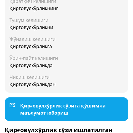
Қаратқич келишиги
Қирғовулхўрликнинг
Тушум келишиги
Қирғовулхўрликни
Жўналиш келишиги
Қирғовулхўрликга
Ўрин-пайт келишиги
Қирғовулхўрликда
Чиқиш келишиги
Қирғовулхўрликдан
Қирғовулхўрлик сўзига қўшимча
маълумот юбориш
Қирғовулхўрлик сўзи ишлатилган