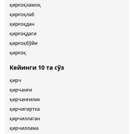
қирғоқламоқ
қирғоқлаб
қирғоқдан
қирғоқдаги
қирғоқбўйи
қирғоқ
Кейинги 10 та сўз
қирч
қирчанғи
қирчанғилик
қирчигиртка
қирчиллаган
қирчиллама