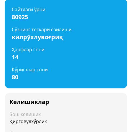
Сайтдаги ўрни
80925
Сўзнинг тескари ёзилиши
килрўхлувоғриқ
Ҳарфлар сони
14
Кўришлар сони
80
Келишиклар
Бош келишик
Қирғовулхўрлик