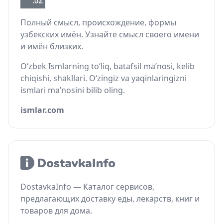
Полный смысл, происхождение, формы
узбекских имён. Узнайте смысл своего имени
и имён близких.
O‘zbek Ismlarning to‘liq, batafsil ma’nosi, kelib
chiqishi, shakllari. O‘zingiz va yaqinlaringizni
ismlari ma’nosini bilib oling.
ismlar.com
DostavkaInfo — Каталог сервисов,
предлагающих доставку еды, лекарств, книг и
товаров для дома.