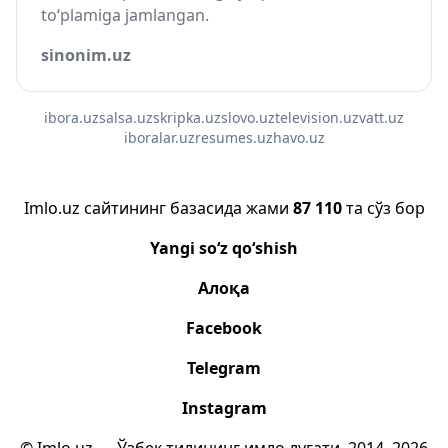
to‘plamiga jamlangan.
sinonim.uz
ibora.uz
salsa.uz
skripka.uz
slovo.uz
television.uz
vatt.uz
iboralar.uz
resumes.uz
havo.uz
Imlo.uz сайтининг базасида жами
87 110
та сўз бор
Yangi so‘z qo‘shish
Алоқа
Facebook
Telegram
Instagram
© Imlo.uz — Ўзбек тилининг имло луғати, 2014–2026