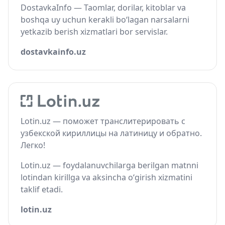
DostavkaInfo — Taomlar, dorilar, kitoblar va
boshqa uy uchun kerakli bo‘lagan narsalarni
yetkazib berish xizmatlari bor servislar.
dostavkainfo.uz
Lotin.uz — поможет транслитерировать с
узбекской кириллицы на латиницу и обратно.
Легко!
Lotin.uz — foydalanuvchilarga berilgan matnni
lotindan kirillga va aksincha o‘girish xizmatini
taklif etadi.
lotin.uz