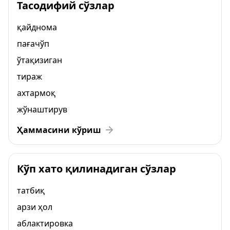
Тасодифий сўзлар
қайднома
пағачўп
ўтақизиган
тираж
ахтармоқ
жўнаштирув
Ҳаммасини кўриш
Кўп хато қилинадиган сўзлар
татбиқ
арзи ҳол
аблактировка