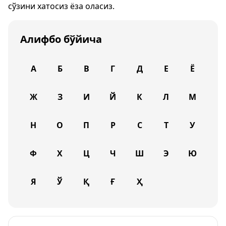
сўзини хатосиз ёза оласиз.
Алифбо бўйича
А
Б
В
Г
Д
Е
Ё
Ж
З
И
Й
К
Л
М
Н
О
П
Р
С
Т
У
Ф
Х
Ц
Ч
Ш
Э
Ю
Я
Ў
Қ
Ғ
Ҳ