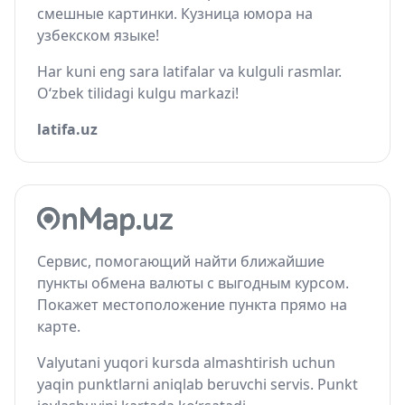
смешные картинки. Кузница юмора на
узбекском языке!
Har kuni eng sara latifalar va kulguli rasmlar.
O‘zbek tilidagi kulgu markazi!
latifa.uz
Сервис, помогающий найти ближайшие
пункты обмена валюты с выгодным курсом.
Покажет местоположение пункта прямо на
карте.
Valyutani yuqori kursda almashtirish uchun
yaqin punktlarni aniqlab beruvchi servis. Punkt