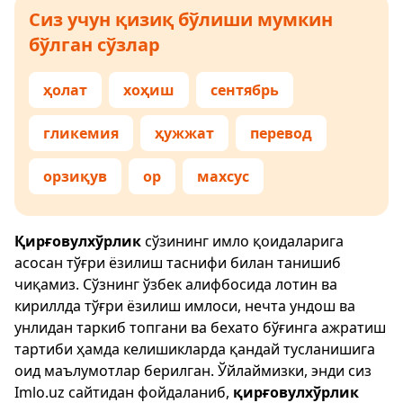
Сиз учун қизиқ бўлиши мумкин
бўлган сўзлар
ҳолат
хоҳиш
сентябрь
гликемия
ҳужжат
перевод
орзиқув
ор
махсус
Қирғовулхўрлик
сўзининг имло қоидаларига
асосан тўғри ёзилиш таснифи билан танишиб
чиқамиз. Сўзнинг ўзбек алифбосида лотин ва
кириллда тўғри ёзилиш имлоси, нечта ундош ва
унлидан таркиб топгани ва бехато бўғинга ажратиш
тартиби ҳамда келишикларда қандай тусланишига
оид маълумотлар берилган. Ўйлаймизки, энди сиз
Imlo.uz
сайтидан фойдаланиб,
қирғовулхўрлик