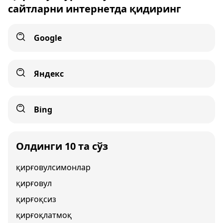
сайтларни интернетда қидиринг
Google
Яндекс
Bing
Олдинги 10 та сўз
қирғовулсимонлар
қирғовул
қирғоқсиз
қирғоқлатмоқ