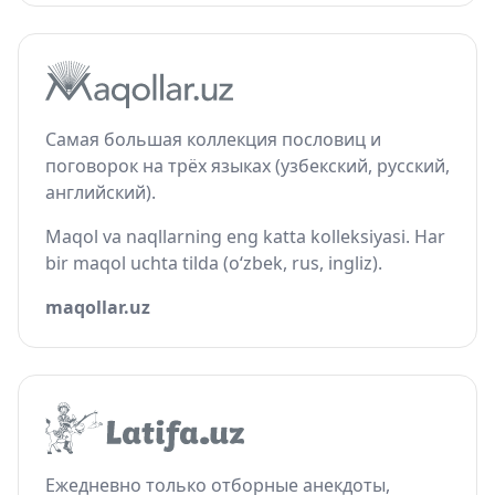
Самая большая коллекция пословиц и
поговорок на трёх языках (узбекский, русский,
английский).
Maqol va naqllarning eng katta kolleksiyasi. Har
bir maqol uchta tilda (o‘zbek, rus, ingliz).
maqollar.uz
Ежедневно только отборные анекдоты,