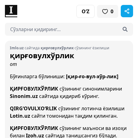
O‘Z
0
Imlo.uz
сайтида
қирғовулхўрлик
сўзининг ёзилиши
қирғовулхўрлик
от
Бўғинларга бўлиниши:
[қир-ғо-вул-хўр-лик]
ҚИРҒОВУЛХЎРЛИК
сўзининг синонимларини
Sinonim.uz
сайтида қидириб кўринг.
QIRG‘OVULXO‘RLIK
сўзининг лотинча ёзилиши
Lotin.uz
сайти томонидан тақдим қилинган.
ҚИРҒОВУЛХЎРЛИК
сўзининг маъноси ва изоҳи
билан
Izoh.uz
сайтида танишсангиз бўлади.