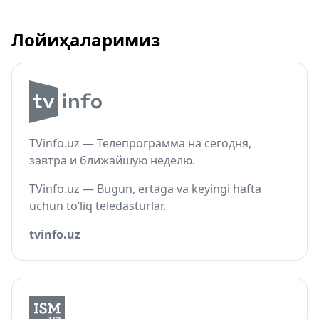
Лойиҳаларимиз
TVinfo.uz — Телепрограмма на сегодня,
завтра и ближайшую неделю.
TVinfo.uz — Bugun, ertaga va keyingi hafta
uchun to‘liq teledasturlar.
tvinfo.uz