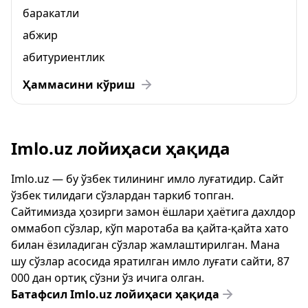
баракатли
абжир
абитуриентлик
Ҳаммасини кўриш
Imlo.uz лойиҳаси ҳақида
Imlo.uz — бу ўзбек тилининг имло луғатидир. Сайт
ўзбек тилидаги сўзлардан таркиб топган.
Сайтимизда ҳозирги замон ёшлари ҳаётига дахлдор
оммабоп сўзлар, кўп маротаба ва қайта-қайта хато
билан ёзиладиган сўзлар жамлаштирилган. Мана
шу сўзлар асосида яратилган имло луғати сайти, 87
000 дан ортиқ сўзни ўз ичига олган.
Батафсил Imlo.uz лойиҳаси ҳақида