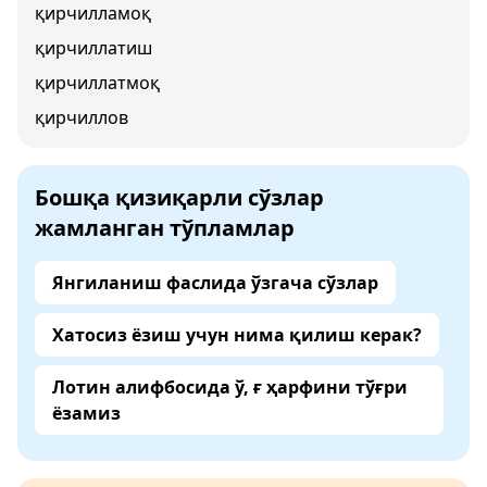
қирчилламоқ
қирчиллатиш
қирчиллатмоқ
қирчиллов
Бошқа қизиқарли сўзлар
жамланган тўпламлар
Янгиланиш фаслида ўзгача сўзлар
Хатосиз ёзиш учун нима қилиш керак?
Лотин алифбосида ў, ғ ҳарфини тўғри
ёзамиз