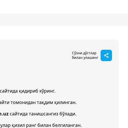
Сўзни дўстлар
билан улашинг
сайтида қидириб кўринг.
айти томонидан тақдим қилинган.
h.uz
сайтида танишсангиз бўлади.
 улар қизил ранг билан белгиланган.