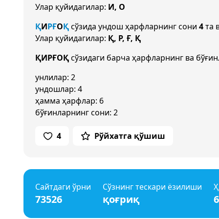
Улар қуйидагилар:
И, О
Қ
И
Р
Ғ
О
Қ
сўзида ундош ҳарфларнинг сони
4
та 
Улар қуйидагилар:
Қ, Р, Ғ, Қ
ҚИРҒОҚ
сўзидаги барча ҳарфларнинг ва бўғин
унлилар: 2
ундошлар: 4
ҳамма ҳарфлар: 6
бўғинларнинг сони: 2
4
Рўйхатга қўшиш
Сайтдаги ўрни
Сўзнинг тескари ёзилиши
Ҳ
73526
қоғриқ
6