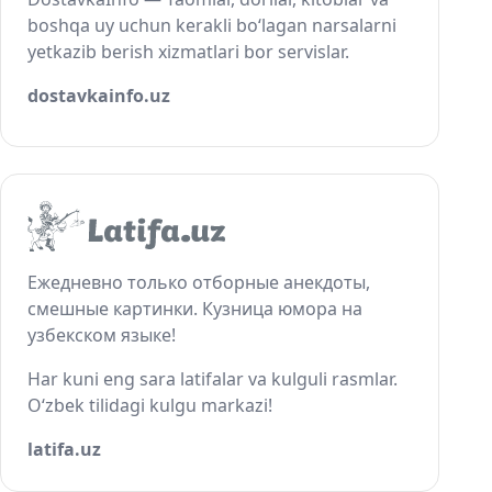
boshqa uy uchun kerakli bo‘lagan narsalarni
yetkazib berish xizmatlari bor servislar.
dostavkainfo.uz
Ежедневно только отборные анекдоты,
смешные картинки. Кузница юмора на
узбекском языке!
Har kuni eng sara latifalar va kulguli rasmlar.
O‘zbek tilidagi kulgu markazi!
latifa.uz