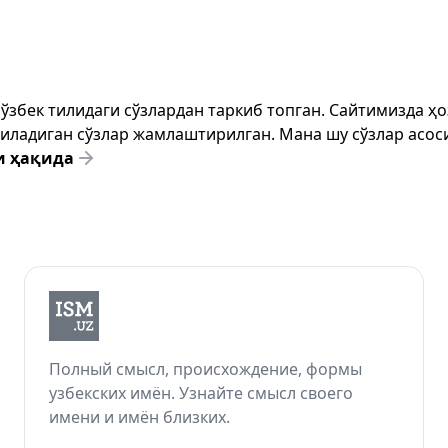
т ўзбек тилидаги сўзлардан таркиб топган. Сайтимизда 
ёзиладиган сўзлар жамлаштирилган. Мана шу сўзлар асоси
и ҳақида
Полный смысл, происхождение, формы
узбекских имён. Узнайте смысл своего
имени и имён близких.