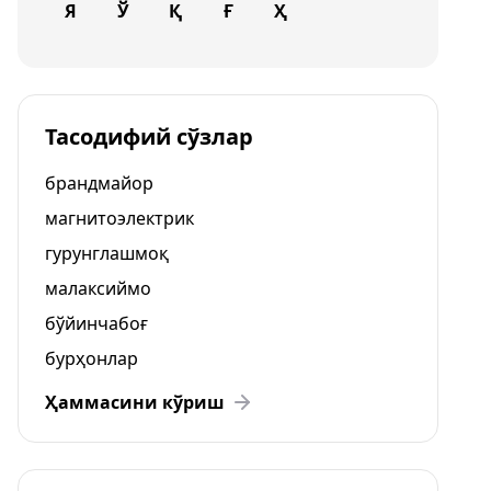
Я
Ў
Қ
Ғ
Ҳ
Тасодифий сўзлар
брандмайор
магнитоэлектрик
гурунглашмоқ
малаксиймо
бўйинчабоғ
бурҳонлар
Ҳаммасини кўриш