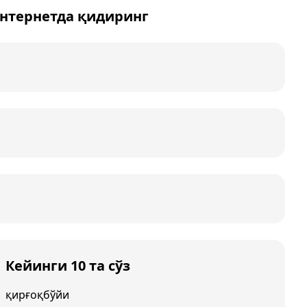
интернетда қидиринг
Кейинги 10 та сўз
қирғоқбўйи