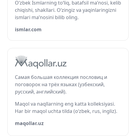
O‘zbek Ismlarning to‘liq, batafsil ma’nosi, kelib
chiqishi, shakllari. O‘zingiz va yaqinlaringizni
ismlari ma’nosini bilib oling.
ismlar.com
Самая большая коллекция пословиц и
поговорок на трёх языках (узбекский,
русский, английский).
Maqol va naqllarning eng katta kolleksiyasi.
Har bir maqol uchta tilda (o‘zbek, rus, ingliz).
maqollar.uz