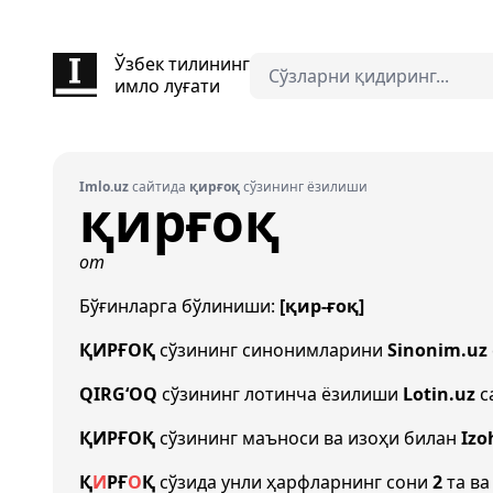
Ўзбек тилининг
имло луғати
Imlo.uz
сайтида
қирғоқ
сўзининг ёзилиши
қирғоқ
от
Бўғинларга бўлиниши:
[қир-ғоқ]
ҚИРҒОҚ
сўзининг синонимларини
Sinonim.uz
QIRG‘OQ
сўзининг лотинча ёзилиши
Lotin.uz
с
ҚИРҒОҚ
сўзининг маъноси ва изоҳи билан
Izo
Қ
И
Р
Ғ
О
Қ
сўзида унли ҳарфларнинг сони
2
та ва