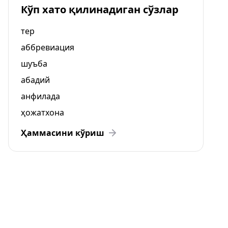
Кўп хато қилинадиган сўзлар
тер
аббревиация
шуъба
абадий
анфилада
ҳожатхона
Ҳаммасини кўриш