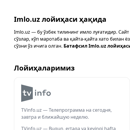
Imlo.uz лойиҳаси ҳақида
Imlo.uz — бу ўзбек тилининг имло луғатидир. Сай
сўзлар, кўп маротаба ва қайта-қайта хато билан 
сўзни ўз ичига олган.
Батафсил Imlo.uz лойиҳас
Лойиҳаларимиз
TVinfo.uz — Телепрограмма на сегодня,
завтра и ближайшую неделю.
TVinfo.uz — Bugun, ertaga va keyingi hafta