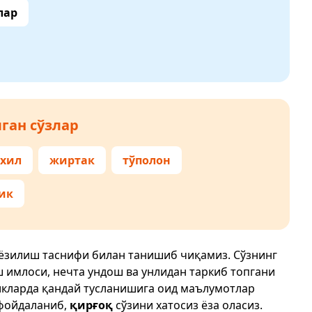
лар
ган сўзлар
 хил
жиртак
тўполон
ик
 ёзилиш таснифи билан танишиб чиқамиз. Сўзнинг
ш имлоси, нечта ундош ва унлидан таркиб топгани
икларда қандай тусланишига оид маълумотлар
фойдаланиб,
қирғоқ
сўзини хатосиз ёза оласиз.