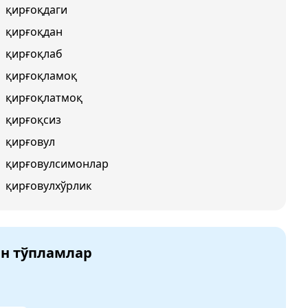
қирғоқдаги
қирғоқдан
қирғоқлаб
қирғоқламоқ
қирғоқлатмоқ
қирғоқсиз
қирғовул
қирғовулсимонлар
қирғовулхўрлик
ан тўпламлар