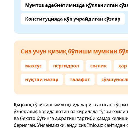
Мумтоз адабиётимизда қўлланилган сўз
Конституцияда кўп учрайдиган сўзлар
Сиз учун қизиқ бўлиши мумкин бўл
махсус
пергидрол
соғлик
ҳар
нуқтаи назар
талафот
сўзшуносл
Қирғоқ
сўзининг имло қоидаларига асосан тўғри
ўзбек алифбосида лотин ва кириллда тўғри ёзили
ва бехато бўғинга ажратиш тартиби ҳамда келиш
берилган. Ўйлаймизки, энди сиз
Imlo.uz
сайтидан 