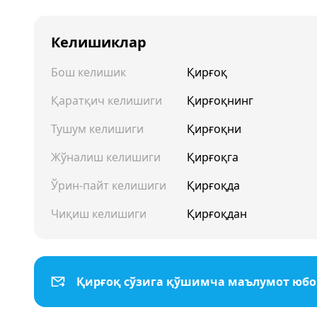
Келишиклар
Бош келишик
Қирғоқ
Қаратқич келишиги
Қирғоқнинг
Тушум келишиги
Қирғоқни
Жўналиш келишиги
Қирғоқга
Ўрин-пайт келишиги
Қирғоқда
Чиқиш келишиги
Қирғоқдан
Қирғоқ сўзига қўшимча маълумот юб