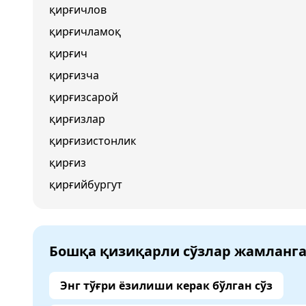
қирғичлов
қирғичламоқ
қирғич
қирғизча
қирғизсарой
қирғизлар
қирғизистонлик
қирғиз
қирғийбургут
Бошқа қизиқарли сўзлар жамланг
Энг тўғри ёзилиши керак бўлган сўз