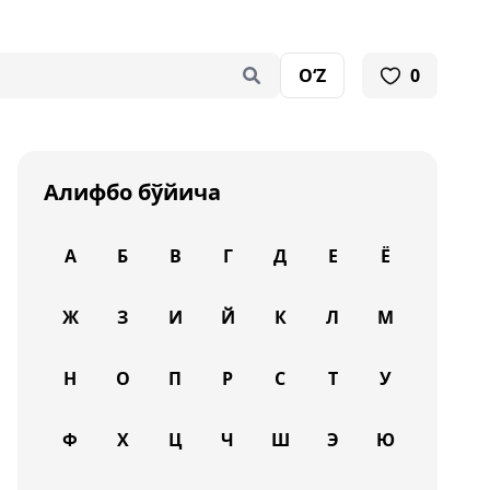
O‘Z
0
Алифбо бўйича
А
Б
В
Г
Д
Е
Ё
Ж
З
И
Й
К
Л
М
Н
О
П
Р
С
Т
У
Ф
Х
Ц
Ч
Ш
Э
Ю