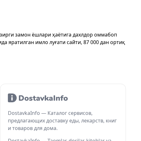
ҳозирги замон ёшлари ҳаётига дахлдор оммабоп
да яратилган имло луғати сайти, 87 000 дан ортиқ
DostavkaInfo — Каталог сервисов,
предлагающих доставку еды, лекарств, книг
и товаров для дома.
DostavkaInfo — Taomlar, dorilar, kitoblar va