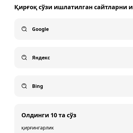
Қирғоқ сўзи ишлатилган сайтларни 
Google
Яндекс
Bing
Олдинги 10 та сўз
қирғингарлик