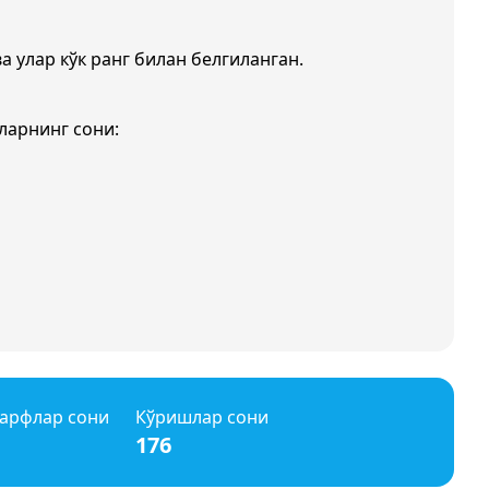
ва улар кўк ранг билан белгиланган.
ларнинг сони:
арфлар сони
Кўришлар сони
176