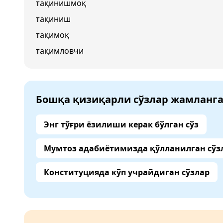
тақинишмоқ
тақиниш
тақимоқ
тақимловчи
Бошқа қизиқарли сўзлар жамланг
Энг тўғри ёзилиши керак бўлган сўз
Мумтоз адабиётимизда қўлланилган сўз
Конституцияда кўп учрайдиган сўзлар