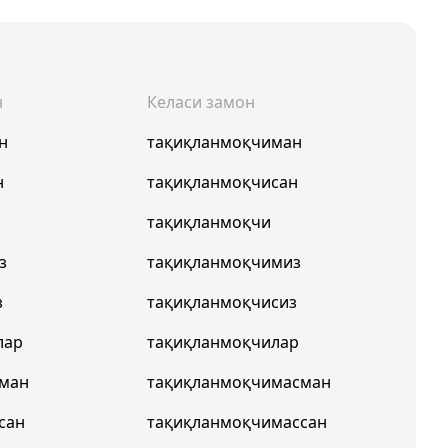
н
Келаси замон
н
тақиқланмоқчиман
н
тақиқланмоқчисан
тақиқланмоқчи
з
тақиқланмоқчимиз
з
тақиқланмоқчисиз
лар
тақиқланмоқчилар
пман
тақиқланмоқчимасман
сан
тақиқланмоқчимассан