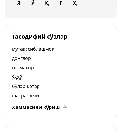
Я
Ў
Қ
Ғ
Ҳ
Тасодифий сўзлар
мутаассиблашмоқ
донгдор
нағмакор
ўҳҳў
бўлар-кетар
шатранжчи
Ҳаммасини кўриш