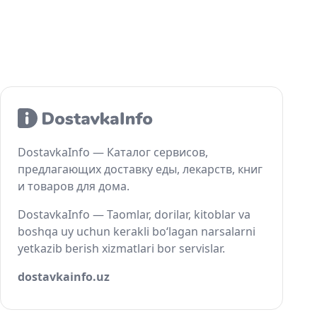
DostavkaInfo — Каталог сервисов,
предлагающих доставку еды, лекарств, книг
и товаров для дома.
DostavkaInfo — Taomlar, dorilar, kitoblar va
boshqa uy uchun kerakli bo‘lagan narsalarni
yetkazib berish xizmatlari bor servislar.
dostavkainfo.uz