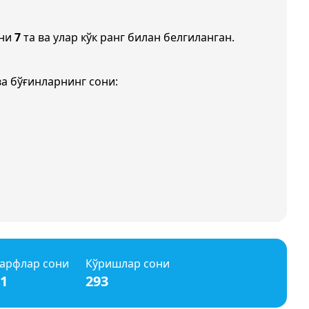
они
7
та ва улар кўк ранг билан белгиланган.
а бўғинларнинг сони:
арфлар сони
Кўришлар сони
1
293