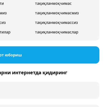
ти
тақиқланмоқчимас
миз
тақиқланмоқчимасмиз
сиз
тақиқланмоқчимассиз
тилар
тақиқланмоқчимаслар
от юбориш
арни интернетда қидиринг