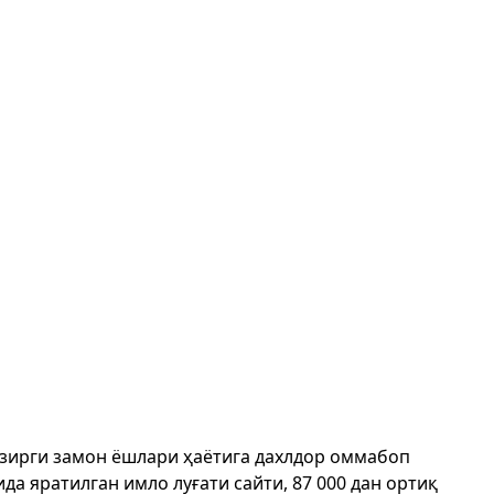
ҳозирги замон ёшлари ҳаётига дахлдор оммабоп
да яратилган имло луғати сайти, 87 000 дан ортиқ