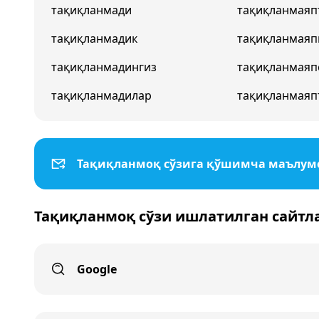
тақиқланмади
тақиқланмаяп
тақиқланмадик
тақиқланмаяп
тақиқланмадингиз
тақиқланмаяп
тақиқланмадилар
тақиқланмаяп
Тақиқланмоқ сўзига қўшимча маълум
Тақиқланмоқ сўзи ишлатилган сайтл
Google