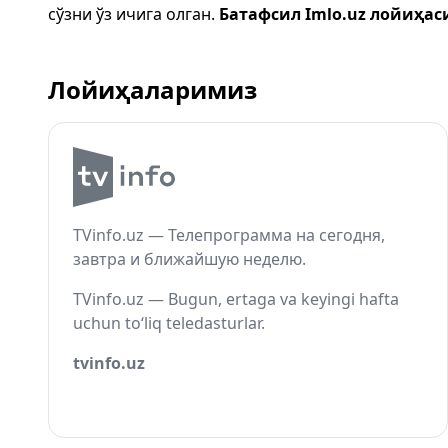
сўзни ўз ичига олган.
Батафсил Imlo.uz лойиҳас
Лойиҳаларимиз
TVinfo.uz — Телепрограмма на сегодня,
завтра и ближайшую неделю.
TVinfo.uz — Bugun, ertaga va keyingi hafta
uchun to‘liq teledasturlar.
tvinfo.uz