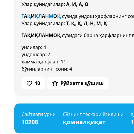
Улар қуйидагилар:
А, И, А, О
Т
А
Қ
И
Қ
Л
А
Н
М
О
Қ
сўзида ундош ҳарфларнинг с
Улар қуйидагилар:
Т, Қ, Қ, Л, Н, М, Қ
ТАҚИҚЛАНМОҚ
сўзидаги барча ҳарфларнинг в
унлилар: 4
ундошлар: 7
ҳамма ҳарфлар: 11
бўғинларнинг сони: 4
10
Рўйхатга қўшиш
Сайтдаги ўрни
Сўзнинг тескари ёзилиши
Ҳ
10208
қомналқиқат
1