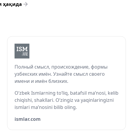
и ҳақида
Полный смысл, происхождение, формы
узбекских имён. Узнайте смысл своего
имени и имён близких.
O‘zbek Ismlarning to‘liq, batafsil ma’nosi, kelib
chiqishi, shakllari. O‘zingiz va yaqinlaringizni
ismlari ma’nosini bilib oling.
ismlar.com