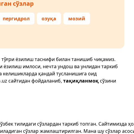
ган сўзлар
пергидрол
озуқа
мозий
 тўғри ёзилиш таснифи билан танишиб чиқамиз.
ри ёзилиш имлоси, нечта ундош ва унлидан таркиб
да келишикларда қандай тусланишига оид
.uz
сайтидан фойдаланиб,
тақиқланмоқ
сўзини
т ўзбек тилидаги сўзлардан таркиб топган. Сайтимизда 
ёзиладиган сўзлар жамлаштирилган. Мана шу сўзлар асоси