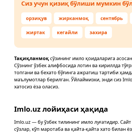
Сиз учун қизиқ бўлиши мумкин бўл
орзиқув
жирканмоқ
сентябрь
жиртак
кегайли
захира
Тақиқланмоқ
сўзининг имло қоидаларига асосан
Сўзнинг ўзбек алифбосида лотин ва кириллда тўғ
топгани ва бехато бўғинга ажратиш тартиби ҳам
маълумотлар берилган. Ўйлаймизки, энди сиз
Imlo
хатосиз ёза оласиз.
Imlo.uz лойиҳаси ҳақида
Imlo.uz — бу ўзбек тилининг имло луғатидир. Сай
сўзлар, кўп маротаба ва қайта-қайта хато билан 