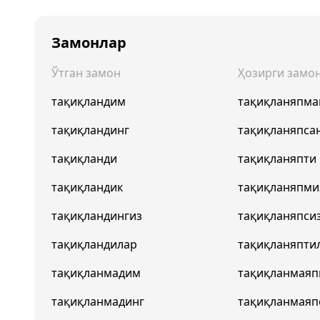
Замонлар
Ўтган замон
Ҳозирги замо
тақиқландим
тақиқланяпма
тақиқландинг
тақиқланяпса
тақиқланди
тақиқланяпти
тақиқландик
тақиқланяпми
тақиқландингиз
тақиқланяпси
тақиқландилар
тақиқланяпти
тақиқланмадим
тақиқланмая
тақиқланмадинг
тақиқланмаяп