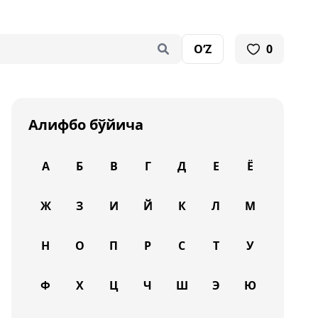
O‘Z
0
Алифбо бўйича
А
Б
В
Г
Д
Е
Ё
Ж
З
И
Й
К
Л
М
Н
О
П
Р
С
Т
У
Ф
Х
Ц
Ч
Ш
Э
Ю