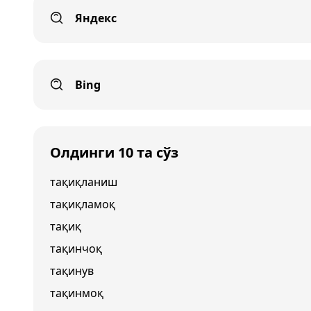
Яндекс
Bing
Олдинги 10 та сўз
тақиқланиш
тақиқламоқ
тақиқ
тақинчоқ
тақинув
тақинмоқ