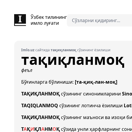
Ўзбек тилининг
имло луғати
Imlo.uz
сайтида
тақиқланмоқ
сўзининг ёзилиши
тақиқланмоқ
феъл
Бўғинларга бўлиниши:
[та-қиқ-лан-моқ]
ТАҚИҚЛАНМОҚ
сўзининг синонимларини
Sin
TAQIQLANMOQ
сўзининг лотинча ёзилиши
Lot
ТАҚИҚЛАНМОҚ
сўзининг маъноси ва изоҳи б
Т
А
Қ
И
Қ
Л
А
Н
М
О
Қ
сўзида унли ҳарфларнинг сон