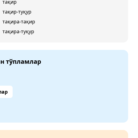
тақир
тақир-туқур
тақира-тақир
тақира-туқур
ан тўпламлар
лар