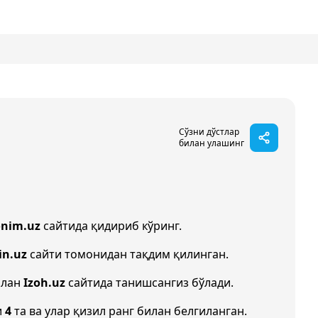
Сўзни дўстлар
билан улашинг
onim.uz
сайтида қидириб кўринг.
in.uz
сайти томонидан тақдим қилинган.
илан
Izoh.uz
сайтида танишсангиз бўлади.
и
4
та ва улар қизил ранг билан белгиланган.