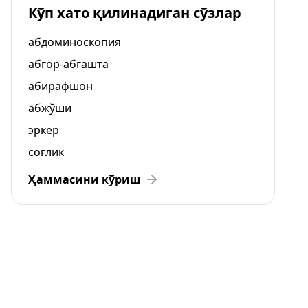
Кўп хато қилинадиган сўзлар
абдоминоскопия
абгор-абгашта
абирафшон
абжўши
эркер
соғлик
Ҳаммасини кўриш