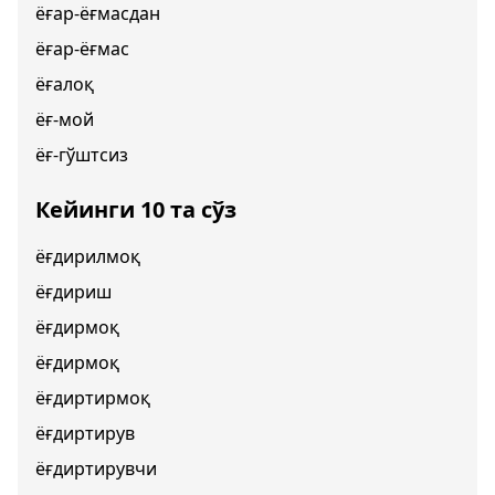
ёғар-ёғмасдан
ёғар-ёғмас
ёғалоқ
ёғ-мой
ёғ-гўштсиз
Кейинги 10 та сўз
ёғдирилмоқ
ёғдириш
ёғдирмоқ
ёғдирмоқ
ёғдиртирмоқ
ёғдиртирув
ёғдиртирувчи