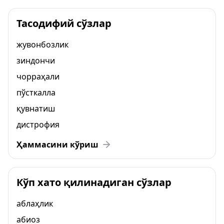
Тасодифий сўзлар
жувонбозлик
зиндончи
чорраҳали
пўсткалла
қувнатиш
дистрофия
Ҳаммасини кўриш
Кўп хато қилинадиган сўзлар
аблаҳлик
абиоз