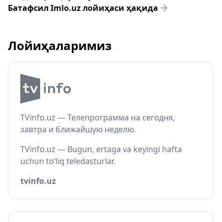
Батафсил Imlo.uz лойиҳаси ҳақида
Лойиҳаларимиз
TVinfo.uz — Телепрограмма на сегодня,
завтра и ближайшую неделю.
TVinfo.uz — Bugun, ertaga va keyingi hafta
uchun to‘liq teledasturlar.
tvinfo.uz