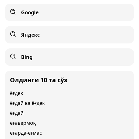
Google
Яндекс
Bing
Олдинги 10 та сўз
ёғдек
ёғдай ва ёғдек
ёғдай
ёғавермоқ
ёғарда-ёғмас