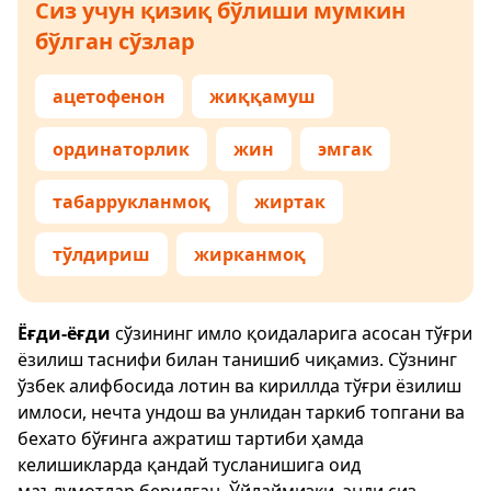
Сиз учун қизиқ бўлиши мумкин
бўлган сўзлар
ацетофенон
жиққамуш
ординаторлик
жин
эмгак
табаррукланмоқ
жиртак
тўлдириш
жирканмоқ
Ёғди-ёғди
сўзининг имло қоидаларига асосан тўғри
ёзилиш таснифи билан танишиб чиқамиз. Сўзнинг
ўзбек алифбосида лотин ва кириллда тўғри ёзилиш
имлоси, нечта ундош ва унлидан таркиб топгани ва
бехато бўғинга ажратиш тартиби ҳамда
келишикларда қандай тусланишига оид