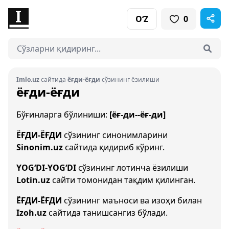
O‘Z
0
Imlo.uz
сайтида
ёғди-ёғди
сўзининг ёзилиши
ёғди-ёғди
Бўғинларга бўлиниши:
[ёғ-ди--ёғ-ди]
ЁҒДИ-ЁҒДИ
сўзининг синонимларини
Sinonim.uz
сайтида қидириб кўринг.
YOG‘DI-YOG‘DI
сўзининг лотинча ёзилиши
Lotin.uz
сайти томонидан тақдим қилинган.
ЁҒДИ-ЁҒДИ
сўзининг маъноси ва изоҳи билан
Izoh.uz
сайтида танишсангиз бўлади.