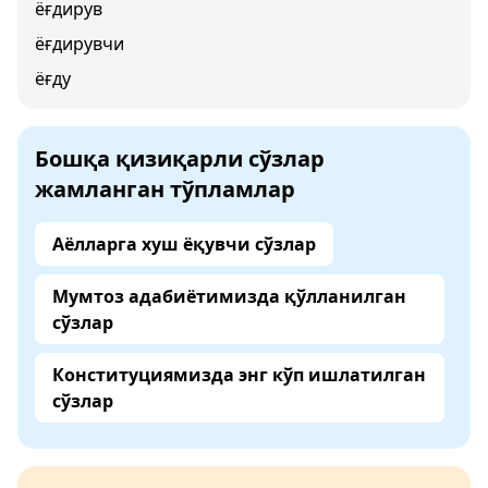
ёғдирув
ёғдирувчи
ёғду
Бошқа қизиқарли сўзлар
жамланган тўпламлар
Аёлларга хуш ёқувчи сўзлар
Мумтоз адабиётимизда қўлланилган
сўзлар
Конституциямизда энг кўп ишлатилган
сўзлар