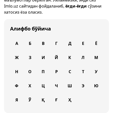
маълумотлар берилган. Ўйлаймизки, энди сиз
Imlo.uz
сайтидан фойдаланиб,
ёғди-ёғди
сўзини
хатосиз ёза оласиз.
Алифбо бўйича
А
Б
В
Г
Д
Е
Ё
Ж
З
И
Й
К
Л
М
Н
О
П
Р
С
Т
У
Ф
Х
Ц
Ч
Ш
Э
Ю
Я
Ў
Қ
Ғ
Ҳ