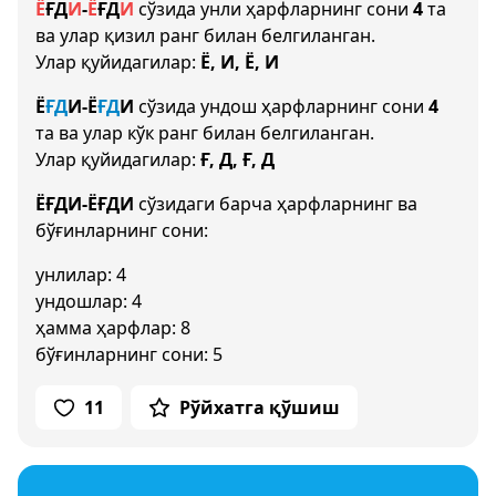
Ё
Ғ
Д
И
-
Ё
Ғ
Д
И
сўзида унли ҳарфларнинг сони
4
та
ва улар қизил ранг билан белгиланган.
Улар қуйидагилар:
Ё, И, Ё, И
Ё
Ғ
Д
И
-
Ё
Ғ
Д
И
сўзида ундош ҳарфларнинг сони
4
та ва улар кўк ранг билан белгиланган.
Улар қуйидагилар:
Ғ, Д, Ғ, Д
ЁҒДИ-ЁҒДИ
сўзидаги барча ҳарфларнинг ва
бўғинларнинг сони:
унлилар: 4
ундошлар: 4
ҳамма ҳарфлар: 8
бўғинларнинг сони: 5
11
Рўйхатга қўшиш