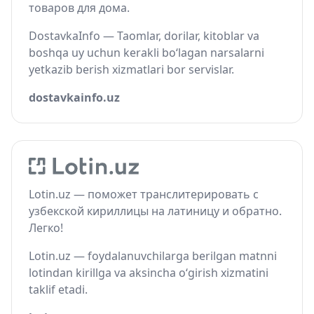
товаров для дома.
DostavkaInfo — Taomlar, dorilar, kitoblar va
boshqa uy uchun kerakli bo‘lagan narsalarni
yetkazib berish xizmatlari bor servislar.
dostavkainfo.uz
Lotin.uz — поможет транслитерировать с
узбекской кириллицы на латиницу и обратно.
Легко!
Lotin.uz — foydalanuvchilarga berilgan matnni
lotindan kirillga va aksincha o‘girish xizmatini
taklif etadi.