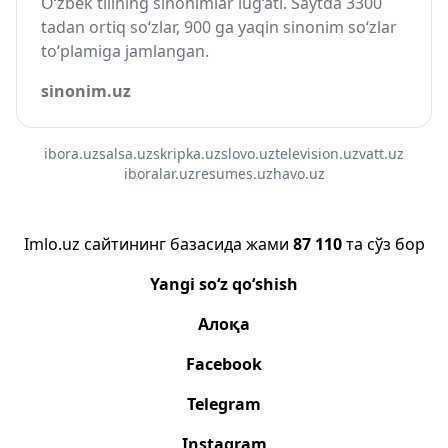
O‘zbek tilining sinonimlar lug‘ati. Saytda 3300
tadan ortiq so‘zlar, 900 ga yaqin sinonim so‘zlar
to‘plamiga jamlangan.
sinonim.uz
ibora.uz
salsa.uz
skripka.uz
slovo.uz
television.uz
vatt.uz
iboralar.uz
resumes.uz
havo.uz
Imlo.uz сайтининг базасида жами
87 110
та сўз бор
Yangi so‘z qo‘shish
Алоқа
Facebook
Telegram
Instagram