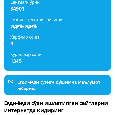
Сайтдаги ўрни
34901
Сўзнинг тескари ёзилиши
идғё-идғё
Ҳарфлар сони
9
Кўришлар сони
1345
Ёғди-ёғди сўзига қўшимча маълумот
юбориш
Ёғди-ёғди сўзи ишлатилган сайтларни
интернетда қидиринг