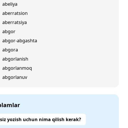
abeliya
aberratsion
aberratsiya
abgor
abgor-abgashta
abgora
abgorlanish
abgorlanmoq
abgorlanuv
‘plamlar
siz yozish uchun nima qilish kerak?