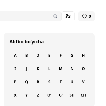
ЎЗ
0
Alifbo bo‘yicha
A
B
D
E
F
G
H
I
J
K
L
M
N
O
P
Q
R
S
T
U
V
X
Y
Z
O‘
G‘
SH
CH