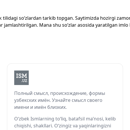
zbek tilidagi so‘zlardan tarkib topgan. Saytimizda hozirgi za
 jamlashtirilgan. Mana shu so‘zlar asosida yaratilgan imlo lug
Полный смысл, происхождение, формы
узбекских имён. Узнайте смысл своего
имени и имён близких.
O‘zbek Ismlarning to‘liq, batafsil ma’nosi, kelib
chiqishi, shakllari. O‘zingiz va yaqinlaringizni