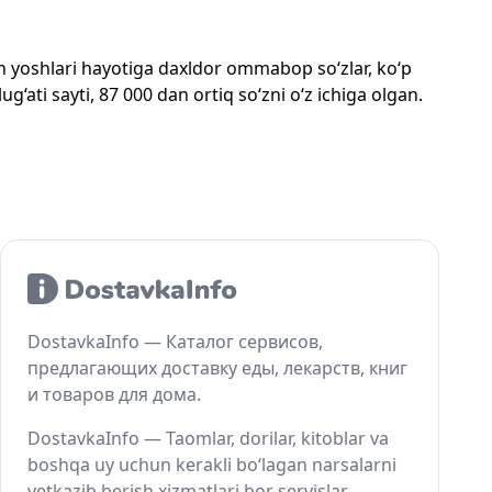
mon yoshlari hayotiga daxldor ommabop so‘zlar, ko‘p
‘ati sayti, 87 000 dan ortiq so‘zni o‘z ichiga olgan.
DostavkaInfo — Каталог сервисов,
предлагающих доставку еды, лекарств, книг
и товаров для дома.
DostavkaInfo — Taomlar, dorilar, kitoblar va
boshqa uy uchun kerakli bo‘lagan narsalarni
yetkazib berish xizmatlari bor servislar.