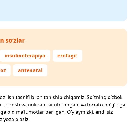
n so‘zlar
insulinoterapiya
ezofagit
yoz
antenatal
ozilish tasnifi bilan tanishib chiqamiz. So‘zning o‘zbek
echta undosh va unlidan tarkib topgani va bexato bo‘g‘inga
ga oid ma’lumotlar berilgan. O‘ylaymizki, endi siz
z yoza olasiz.