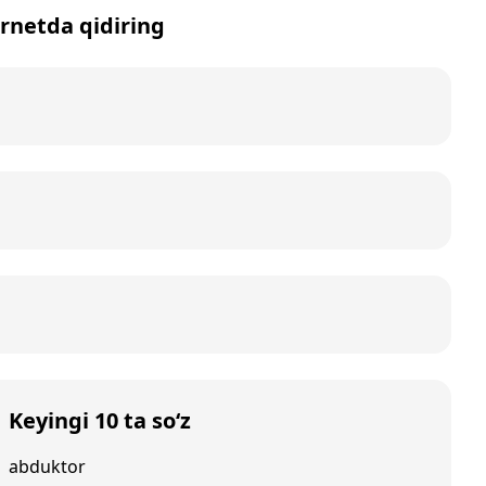
ernetda qidiring
Keyingi 10 ta so‘z
abduktor