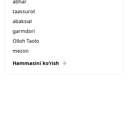
abhar
taassurot
abaksial
garmdori
Olloh Taolo
mezon
Hammasini ko‘rish