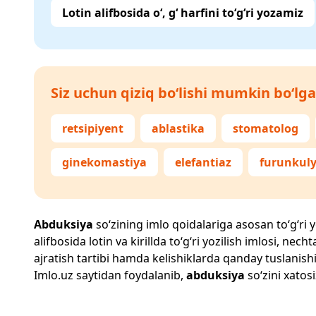
Lotin alifbosida o‘, g‘ harfini to‘g‘ri yozamiz
Siz uchun qiziq bo‘lishi mumkin bo‘lga
retsipiyent
ablastika
stomatolog
ginekomastiya
elefantiaz
furunkul
Abduksiya
so‘zining imlo qoidalariga asosan to‘g‘ri y
alifbosida lotin va kirillda to‘g‘ri yozilish imlosi, n
ajratish tartibi hamda kelishiklarda qanday tuslanishi
Imlo.uz
saytidan foydalanib,
abduksiya
so‘zini xatosi