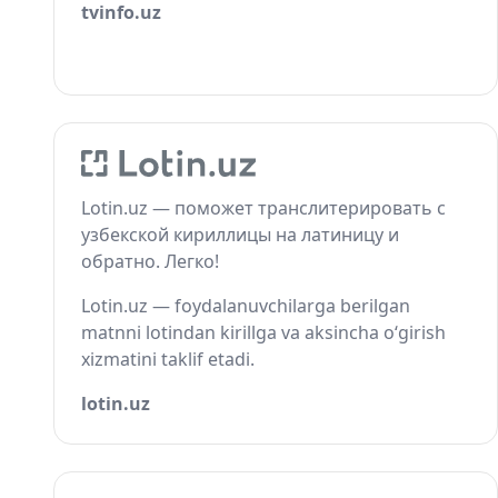
tvinfo.uz
Lotin.uz — поможет транслитерировать с
узбекской кириллицы на латиницу и
обратно. Легко!
Lotin.uz — foydalanuvchilarga berilgan
matnni lotindan kirillga va aksincha o‘girish
xizmatini taklif etadi.
lotin.uz