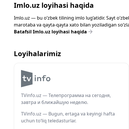
Imlo.uz loyihasi haqida
Imlo.uz — bu o‘zbek tilining imlo lug‘atidir. Sayt o‘
marotaba va qayta-qayta xato bilan yoziladigan so‘zlar
Batafsil Imlo.uz loyihasi haqida
Loyihalarimiz
TVinfo.uz — Телепрограмма на сегодня,
завтра и ближайшую неделю.
TVinfo.uz — Bugun, ertaga va keyingi hafta
uchun to‘liq teledasturlar.