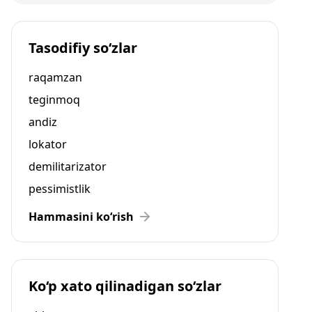
Tasodifiy so‘zlar
raqamzan
teginmoq
andiz
lokator
demilitarizator
pessimistlik
Hammasini ko‘rish
Ko‘p xato qilinadigan so‘zlar