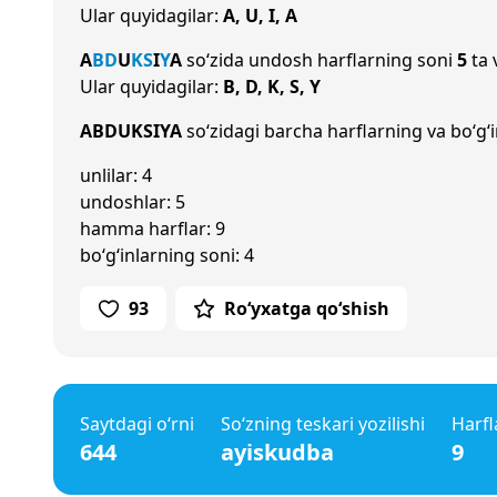
Ular quyidagilar:
A, U, I, A
A
B
D
U
K
S
I
Y
A
so‘zida undosh harflarning soni
5
ta 
Ular quyidagilar:
B, D, K, S, Y
ABDUKSIYA
so‘zidagi barcha harflarning va bo‘g‘i
unlilar: 4
undoshlar: 5
hamma harflar: 9
bo‘g‘inlarning soni: 4
93
Ro‘yxatga qo‘shish
Saytdagi o‘rni
So‘zning teskari yozilishi
Harfl
644
ayiskudba
9