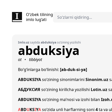
O‘zbek tilining
imlo lug‘ati
Imlo.uz
saytida
abduksiya
so‘zining yozilishi
abduksiya
ot
tibbiyot
•
Bo‘g‘inlarga bo‘linishi:
[ab-duk-si-ya]
ABDUKSIYA
so‘zining sinonimlarini
Sinonim.uz
sa
АБДУКСИЯ
so‘zining kirillcha yozilishi
Lotin.uz
sa
ABDUKSIYA
so‘zining ma’nosi va izohi bilan
Izoh.
A
B
D
U
K
S
I
Y
A
so‘zida unli harflarning soni
4
ta va u