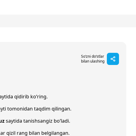
So‘zni do‘stlar
bilan ulashing
ytida qidirib ko‘ring.
yti tomonidan taqdim qilingan.
uz
saytida tanishsangiz bo‘ladi.
lar qizil rang bilan belgilangan.