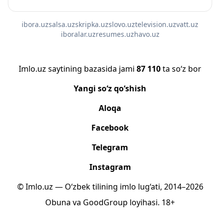
ibora.uz
salsa.uz
skripka.uz
slovo.uz
television.uz
vatt.uz
iboralar.uz
resumes.uz
havo.uz
Imlo.uz saytining bazasida jami
87 110
ta so‘z bor
Yangi so‘z qo‘shish
Aloqa
Facebook
Telegram
Instagram
© Imlo.uz — O‘zbek tilining imlo lug‘ati, 2014–2026
Obuna
va
GoodGroup
loyihasi.
18+