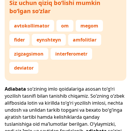
Siz uchun qiziq bo‘lishi mumkin
bo‘lgan so‘zlar
avtokollimator
om
megom
fider
eynshteyn
amfolitlar
zigzagsimon
interferometr
deviator
Adiabata
so‘zining imlo qoidalariga asosan to‘g‘ri
yozilish tasnifi bilan tanishib chiqamiz. So‘zning o‘zbek
alifbosida lotin va kirillda to‘g‘ri yozilish imlosi, nechta
undosh va unlidan tarkib topgani va bexato bo‘g‘inga
ajratish tartibi hamda kelishiklarda qanday
tuslanishiga oid ma’lumotlar berilgan. O‘ylaymizki,