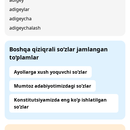
adigey
adigeylar
adigeycha
adigeychalash
Boshqa qiziqrali so‘zlar jamlangan
to‘plamlar
Ayollarga xush yoquvchi so‘zlar
Mumtoz adabiyotimizdagi so‘zlar
Konstitutsiyamizda eng ko‘p ishlatilgan
so‘zlar