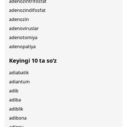
adenozintrifosfat
adenozindifosfat
adenozin
adenoviruslar
adenotomiya
adenopatiya
Keyingi 10 ta so‘z
adiabatik
adiantum
adib
adiba
adiblik
adibona