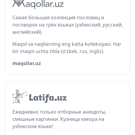
Самая большая коллекция пословиц и
поговорок на трёх языках (узбекский, русский,
английский).
Maqol va naqllarning eng katta kolleksiyasi. Har
bir maqol uchta tilda (o‘zbek, rus, ingliz).
maqollar.uz
Ежедневно только отборные анекдоты,
смешные картинки. Кузница юмора на
узбекском языке!