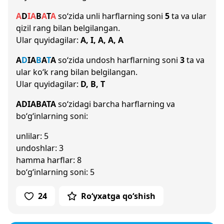
A
D
I
A
B
A
T
A
so‘zida unli harflarning soni
5
ta va ular
qizil rang bilan belgilangan.
Ular quyidagilar:
A, I, A, A, A
A
D
I
A
B
A
T
A
so‘zida undosh harflarning soni
3
ta va
ular ko‘k rang bilan belgilangan.
Ular quyidagilar:
D, B, T
ADIABATA
so‘zidagi barcha harflarning va
bo‘g‘inlarning soni:
unlilar: 5
undoshlar: 3
hamma harflar: 8
bo‘g‘inlarning soni: 5
24
Ro‘yxatga qo‘shish