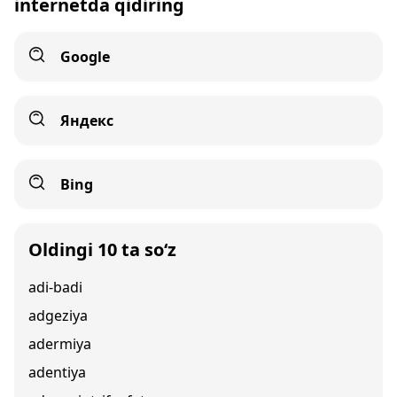
internetda qidiring
Google
Яндекс
Bing
Oldingi 10 ta so‘z
adi-badi
adgeziya
adermiya
adentiya