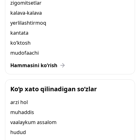
zigomitsetlar
kalava-kalava
yerlilashtirmoq
kantata
ko‘ktosh
mudofaachi
Hammasini ko‘rish
Ko‘p xato qilinadigan so‘zlar
arzi hol
muhaddis
vaalaykum assalom
hudud