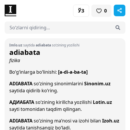
ЎЗ
0
Imlo.uz
saytida
adiabata
so‘zining yozilishi
adiabata
fizika
Bo‘g‘inlarga bo‘linishi:
[a-di-a-ba-ta]
ADIABATA
so‘zining sinonimlarini
Sinonim.uz
saytida qidirib ko‘ring.
АДИАБАТА
so‘zining kirillcha yozilishi
Lotin.uz
sayti tomonidan taqdim qilingan.
ADIABATA
so‘zining ma’nosi va izohi bilan
Izoh.uz
saytida tanishsangiz bo‘ladi.