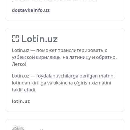
dostavkainfo.uz
Lotin.uz — поможет транслитерировать с
узбекской кириллицы на латиницу и обратно.
Легко!
Lotin.uz — foydalanuvchilarga berilgan matnni
lotindan kirillga va aksincha o‘girish xizmatini
taklif etadi.
lotin.uz