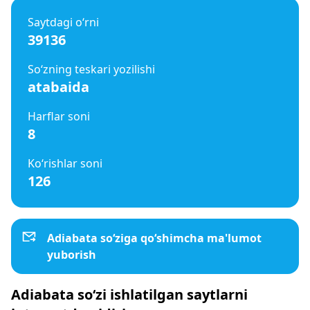
Saytdagi o‘rni
39136
So‘zning teskari yozilishi
atabaida
Harflar soni
8
Ko‘rishlar soni
126
Adiabata so‘ziga qo‘shimcha ma'lumot
yuborish
Adiabata so‘zi ishlatilgan saytlarni