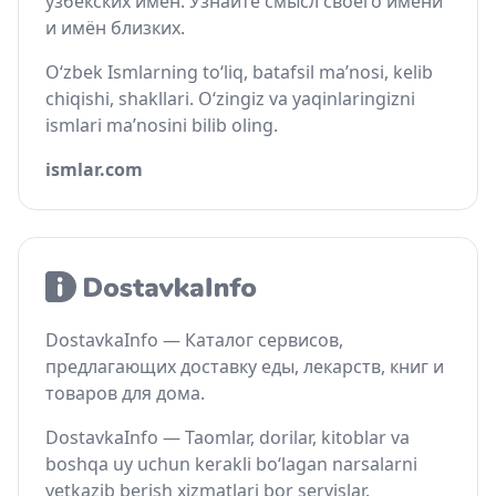
узбекских имён. Узнайте смысл своего имени
и имён близких.
O‘zbek Ismlarning to‘liq, batafsil ma’nosi, kelib
chiqishi, shakllari. O‘zingiz va yaqinlaringizni
ismlari ma’nosini bilib oling.
ismlar.com
DostavkaInfo — Каталог сервисов,
предлагающих доставку еды, лекарств, книг и
товаров для дома.
DostavkaInfo — Taomlar, dorilar, kitoblar va
boshqa uy uchun kerakli bo‘lagan narsalarni
yetkazib berish xizmatlari bor servislar.