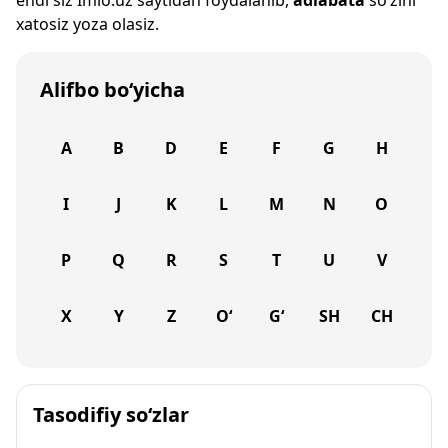
endi siz
Imlo.uz
saytidan foydalanib,
adiabata
so‘zini
xatosiz yoza olasiz.
Alifbo bo‘yicha
A
B
D
E
F
G
H
I
J
K
L
M
N
O
P
Q
R
S
T
U
V
X
Y
Z
O‘
G‘
SH
CH
Tasodifiy so‘zlar