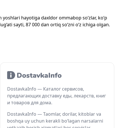
mon yoshlari hayotiga daxldor ommabop so‘zlar, ko‘p
‘ati sayti, 87 000 dan ortiq so‘zni o‘z ichiga olgan.
DostavkaInfo — Каталог сервисов,
предлагающих доставку еды, лекарств, книг
и товаров для дома.
DostavkaInfo — Taomlar, dorilar, kitoblar va
boshqa uy uchun kerakli bo‘lagan narsalarni
yetkazib berish xizmatlari bor servislar.