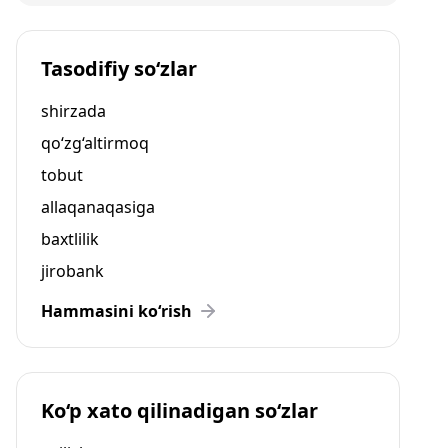
Tasodifiy so‘zlar
shirzada
qo‘zg‘altirmoq
tobut
allaqanaqasiga
baxtlilik
jirobank
Hammasini ko‘rish
Ko‘p xato qilinadigan so‘zlar