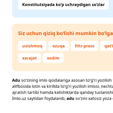
Konstitutsiyada ko‘p uchraydigan so‘zlar
Siz uchun qiziq bo‘lishi mumkin bo‘lga
uvishmoq
ozuqa
filtr-press
qat’
xarajat
xodim
Adu
so‘zining imlo qoidalariga asosan to‘g‘ri yozilish
alifbosida lotin va kirillda to‘g‘ri yozilish imlosi, n
ajratish tartibi hamda kelishiklarda qanday tuslanishi
Imlo.uz
saytidan foydalanib,
adu
so‘zini xatosiz yoza 