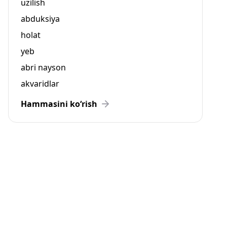
uzilish
abduksiya
holat
yeb
abri nayson
akvaridlar
Hammasini ko‘rish