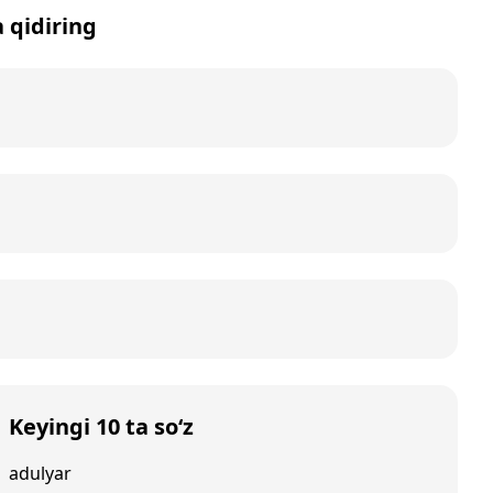
a qidiring
Keyingi 10 ta so‘z
adulyar