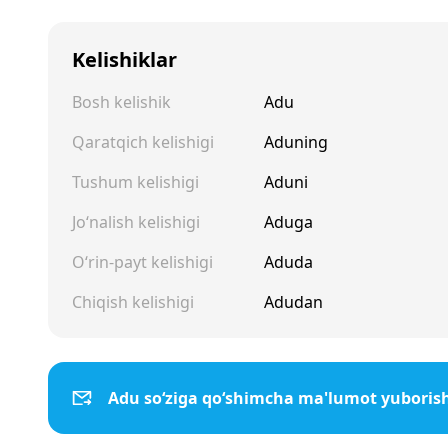
Kelishiklar
Bosh kelishik
Adu
Qaratqich kelishigi
Aduning
Tushum kelishigi
Aduni
Jo‘nalish kelishigi
Aduga
O‘rin-payt kelishigi
Aduda
Chiqish kelishigi
Adudan
Adu so‘ziga qo‘shimcha ma'lumot yuboris