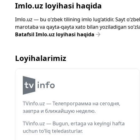
Imlo.uz loyihasi haqida
Imlo.uz — bu o‘zbek tilining imlo lug‘atidir. Sayt o‘
marotaba va qayta-qayta xato bilan yoziladigan so‘zlar
Batafsil Imlo.uz loyihasi haqida
Loyihalarimiz
TVinfo.uz — Телепрограмма на сегодня,
завтра и ближайшую неделю.
TVinfo.uz — Bugun, ertaga va keyingi hafta
uchun to‘liq teledasturlar.