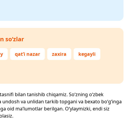
n so‘zlar
iy
qat’i nazar
zaxira
kegayli
 tasnifi bilan tanishib chiqamiz. So‘zning o‘zbek
echta undosh va unlidan tarkib topgani va bexato bo‘g‘inga
ga oid ma’lumotlar berilgan. O‘ylaymizki, endi siz
olasiz.