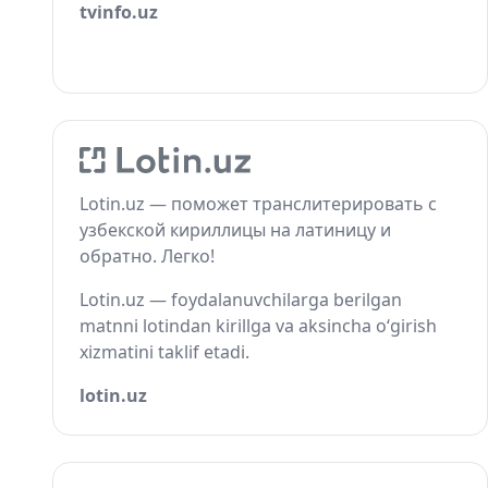
tvinfo.uz
Lotin.uz — поможет транслитерировать с
узбекской кириллицы на латиницу и
обратно. Легко!
Lotin.uz — foydalanuvchilarga berilgan
matnni lotindan kirillga va aksincha o‘girish
xizmatini taklif etadi.
lotin.uz