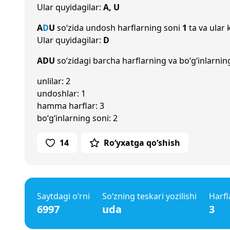
Ular quyidagilar:
A, U
A
D
U
so‘zida undosh harflarning soni
1
ta va ular 
Ular quyidagilar:
D
ADU
so‘zidagi barcha harflarning va bo‘g‘inlarnin
unlilar: 2
undoshlar: 1
hamma harflar: 3
bo‘g‘inlarning soni: 2
14
Ro‘yxatga qo‘shish
Saytdagi o‘rni
So‘zning teskari yozilishi
Harfl
6997
uda
3