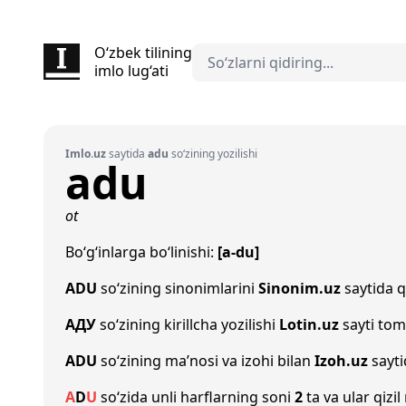
O‘zbek tilining
imlo lug‘ati
Imlo.uz
saytida
adu
so‘zining yozilishi
adu
ot
Bo‘g‘inlarga bo‘linishi:
[a-du]
ADU
so‘zining sinonimlarini
Sinonim.uz
saytida qi
АДУ
so‘zining kirillcha yozilishi
Lotin.uz
sayti tom
ADU
so‘zining ma’nosi va izohi bilan
Izoh.uz
sayti
A
D
U
so‘zida unli harflarning soni
2
ta va ular qizi