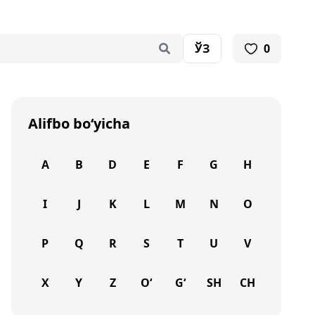
ЎЗ
0
Alifbo bo‘yicha
A
B
D
E
F
G
H
I
J
K
L
M
N
O
P
Q
R
S
T
U
V
X
Y
Z
O‘
G‘
SH
CH