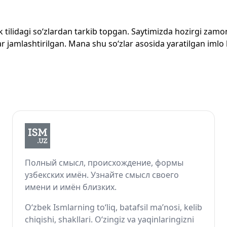
zbek tilidagi so‘zlardan tarkib topgan. Saytimizda hozirgi za
 jamlashtirilgan. Mana shu so‘zlar asosida yaratilgan imlo lug
Полный смысл, происхождение, формы
узбекских имён. Узнайте смысл своего
имени и имён близких.
O‘zbek Ismlarning to‘liq, batafsil ma’nosi, kelib
chiqishi, shakllari. O‘zingiz va yaqinlaringizni