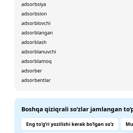
adsorbsiya
adsorbsion
adsorblovchi
adsorblangan
adsorblash
adsorblanuvchi
adsorblamoq
adsorber
adsorbentlar
Boshqa qiziqrali so‘zlar jamlangan to
Eng to‘g‘ri yozilishi kerak bo‘lgan so‘z
Mu