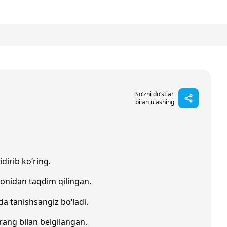
So‘zni do‘stlar
bilan ulashing
dirib ko‘ring.
onidan taqdim qilingan.
da tanishsangiz bo‘ladi.
l rang bilan belgilangan.