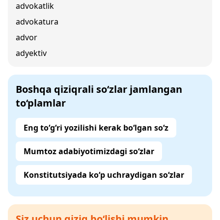
advokatlik
advokatura
advor
adyektiv
Boshqa qiziqrali so‘zlar jamlangan
to‘plamlar
Eng to‘g‘ri yozilishi kerak bo‘lgan so‘z
Mumtoz adabiyotimizdagi so‘zlar
Konstitutsiyada ko‘p uchraydigan so‘zlar
Siz uchun qiziq bo‘lishi mumkin