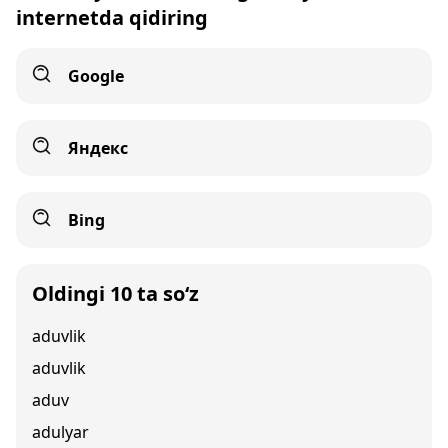
internetda qidiring
Google
Яндекс
Bing
Oldingi 10 ta so‘z
aduvlik
aduvlik
aduv
adulyar