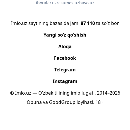
iboralar.uz
resumes.uz
havo.uz
Imlo.uz saytining bazasida jami
87 110
ta so‘z bor
Yangi so‘z qo‘shish
Aloqa
Facebook
Telegram
Instagram
© Imlo.uz — O‘zbek tilining imlo lug‘ati, 2014–2026
Obuna
va
GoodGroup
loyihasi.
18+