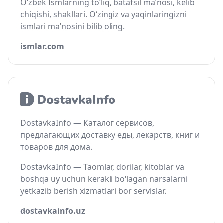
O‘zbek Ismlarning to‘liq, batafsil ma’nosi, kelib
chiqishi, shakllari. O‘zingiz va yaqinlaringizni
ismlari ma’nosini bilib oling.
ismlar.com
DostavkaInfo — Каталог сервисов,
предлагающих доставку еды, лекарств, книг и
товаров для дома.
DostavkaInfo — Taomlar, dorilar, kitoblar va
boshqa uy uchun kerakli bo‘lagan narsalarni
yetkazib berish xizmatlari bor servislar.
dostavkainfo.uz