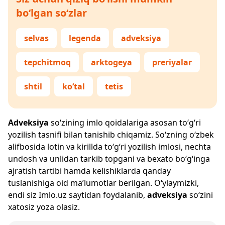
bo‘lgan so‘zlar
selvas
legenda
adveksiya
tepchitmoq
arktogeya
preriyalar
shtil
ko‘tal
tetis
Adveksiya
so‘zining imlo qoidalariga asosan to‘g‘ri
yozilish tasnifi bilan tanishib chiqamiz. So‘zning o‘zbek
alifbosida lotin va kirillda to‘g‘ri yozilish imlosi, nechta
undosh va unlidan tarkib topgani va bexato bo‘g‘inga
ajratish tartibi hamda kelishiklarda qanday
tuslanishiga oid ma’lumotlar berilgan. O‘ylaymizki,
endi siz
Imlo.uz
saytidan foydalanib,
adveksiya
so‘zini
xatosiz yoza olasiz.