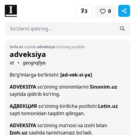
ЎЗ
0
Imlo.uz
saytida
adveksiya
so‘zining yozilishi
adveksiya
ot
geografiya
•
Bo‘g‘inlarga bo‘linishi:
[ad-vek-si-ya]
ADVEKSIYA
so‘zining sinonimlarini
Sinonim.uz
saytida qidirib ko‘ring.
АДВЕКЦИЯ
so‘zining kirillcha yozilishi
Lotin.uz
sayti tomonidan taqdim qilingan.
ADVEKSIYA
so‘zining ma’nosi va izohi bilan
Izoh.uz
saytida tanishsangiz bo‘ladi.