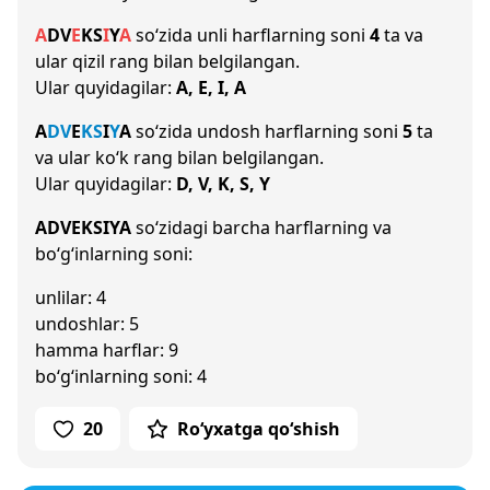
A
D
V
E
K
S
I
Y
A
so‘zida unli harflarning soni
4
ta va
ular qizil rang bilan belgilangan.
Ular quyidagilar:
A, E, I, A
A
D
V
E
K
S
I
Y
A
so‘zida undosh harflarning soni
5
ta
va ular ko‘k rang bilan belgilangan.
Ular quyidagilar:
D, V, K, S, Y
ADVEKSIYA
so‘zidagi barcha harflarning va
bo‘g‘inlarning soni:
unlilar: 4
undoshlar: 5
hamma harflar: 9
bo‘g‘inlarning soni: 4
20
Ro‘yxatga qo‘shish