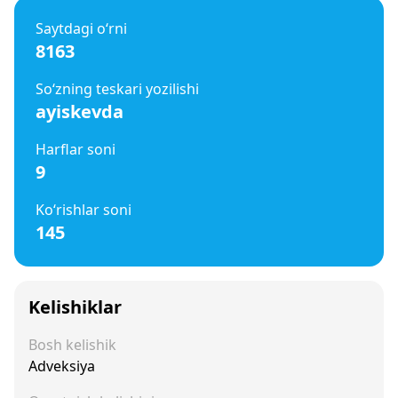
Saytdagi o‘rni
8163
So‘zning teskari yozilishi
ayiskevda
Harflar soni
9
Ko‘rishlar soni
145
Kelishiklar
Bosh kelishik
Adveksiya