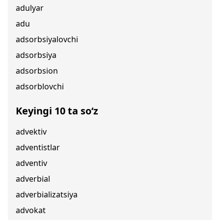
adulyar
adu
adsorbsiyalovchi
adsorbsiya
adsorbsion
adsorblovchi
Keyingi 10 ta so‘z
advektiv
adventistlar
adventiv
adverbial
adverbializatsiya
advokat