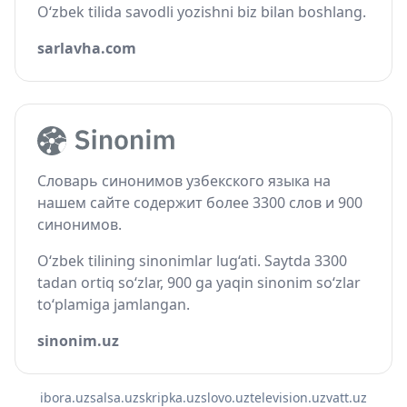
O‘zbek tilida savodli yozishni biz bilan boshlang.
sarlavha.com
Словарь синонимов узбекского языка на
нашем сайте содержит более 3300 слов и 900
синонимов.
O‘zbek tilining sinonimlar lug‘ati. Saytda 3300
tadan ortiq so‘zlar, 900 ga yaqin sinonim so‘zlar
to‘plamiga jamlangan.
sinonim.uz
ibora.uz
salsa.uz
skripka.uz
slovo.uz
television.uz
vatt.uz