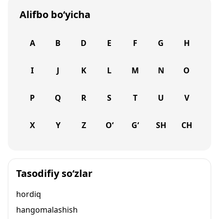
Alifbo bo‘yicha
A
B
D
E
F
G
H
I
J
K
L
M
N
O
P
Q
R
S
T
U
V
X
Y
Z
O‘
G‘
SH
CH
Tasodifiy so‘zlar
hordiq
hangomalashish