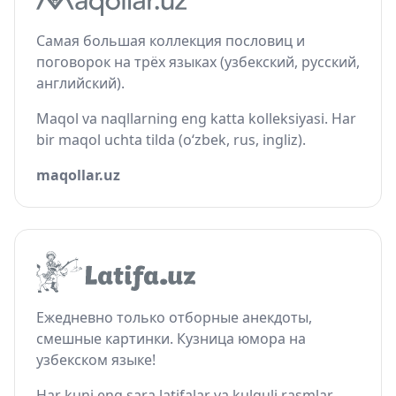
Самая большая коллекция пословиц и
поговорок на трёх языках (узбекский, русский,
английский).
Maqol va naqllarning eng katta kolleksiyasi. Har
bir maqol uchta tilda (o‘zbek, rus, ingliz).
maqollar.uz
Ежедневно только отборные анекдоты,
смешные картинки. Кузница юмора на
узбекском языке!
Har kuni eng sara latifalar va kulguli rasmlar.