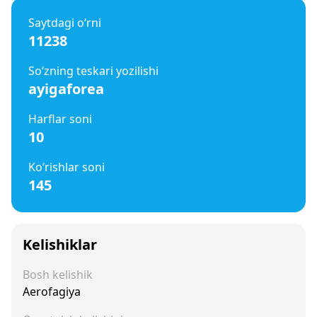
Saytdagi o‘rni
11238
So‘zning teskari yozilishi
ayigaforea
Harflar soni
10
Ko‘rishlar soni
145
Kelishiklar
Bosh kelishik
Aerofagiya