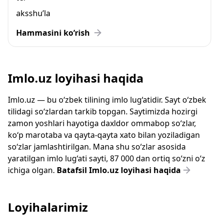
aksshu’la
Hammasini ko‘rish
Imlo.uz loyihasi haqida
Imlo.uz — bu o‘zbek tilining imlo lug‘atidir. Sayt o‘zbek
tilidagi so‘zlardan tarkib topgan. Saytimizda hozirgi
zamon yoshlari hayotiga daxldor ommabop so‘zlar,
ko‘p marotaba va qayta-qayta xato bilan yoziladigan
so‘zlar jamlashtirilgan. Mana shu so‘zlar asosida
yaratilgan imlo lug‘ati sayti, 87 000 dan ortiq so‘zni o‘z
ichiga olgan.
Batafsil Imlo.uz loyihasi haqida
Loyihalarimiz