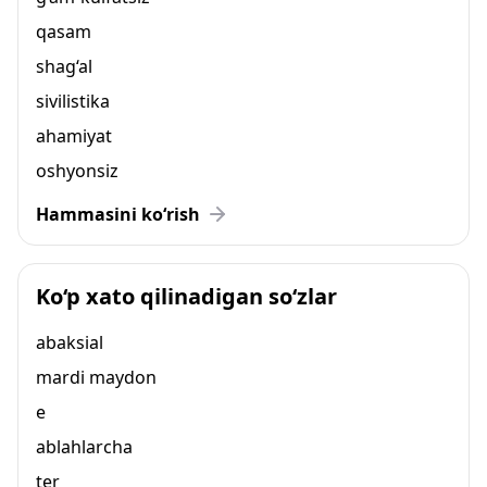
qasam
shag‘al
sivilistika
ahamiyat
oshyonsiz
Hammasini ko‘rish
Ko‘p xato qilinadigan so‘zlar
abaksial
mardi maydon
e
ablahlarcha
ter