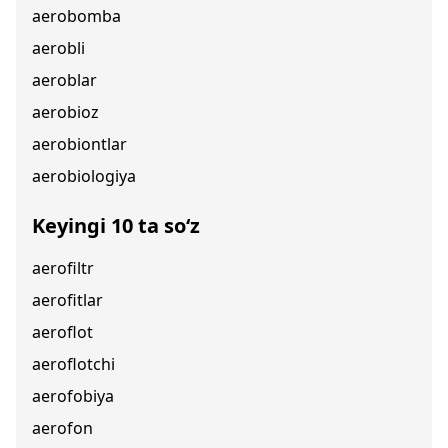
aerobomba
aerobli
aeroblar
aerobioz
aerobiontlar
aerobiologiya
Keyingi 10 ta so‘z
aerofiltr
aerofitlar
aeroflot
aeroflotchi
aerofobiya
aerofon