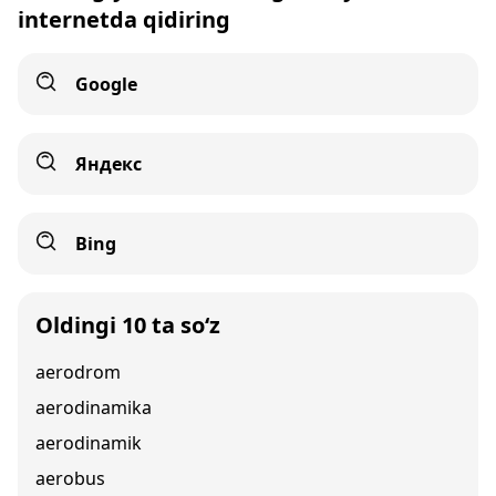
internetda qidiring
Google
Яндекс
Bing
Oldingi 10 ta so‘z
aerodrom
aerodinamika
aerodinamik
aerobus