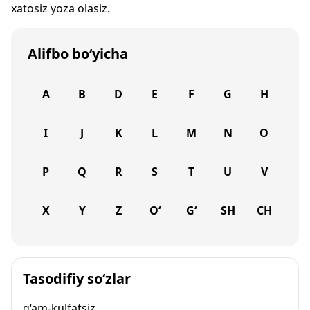
xatosiz yoza olasiz.
Alifbo bo‘yicha
A
B
D
E
F
G
H
I
J
K
L
M
N
O
P
Q
R
S
T
U
V
X
Y
Z
O‘
G‘
SH
CH
Tasodifiy so‘zlar
g‘am-kulfatsiz