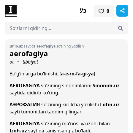
ЎЗ
0
Imlo.uz
saytida
aerofagiya
so‘zining yozilishi
aerofagiya
ot
tibbiyot
•
Bo‘g‘inlarga bo‘linishi:
[a-e-ro-fa-gi-ya]
AEROFAGIYA
so‘zining sinonimlarini
Sinonim.uz
saytida qidirib ko‘ring.
АЭРОФАГИЯ
so‘zining kirillcha yozilishi
Lotin.uz
sayti tomonidan taqdim qilingan.
AEROFAGIYA
so‘zining ma’nosi va izohi bilan
Izoh.uz
saytida tanishsangiz bo‘ladi.