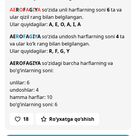
A
E
R
O
F
A
G
I
Y
A
so‘zida unli harflarning soni
6
ta va
ular qizil rang bilan belgilangan.
Ular quyidagilar:
A, E, O, A, I, A
A
E
R
O
F
A
G
I
Y
A
so‘zida undosh harflarning soni
4
ta
va ular ko‘k rang bilan belgilangan.
Ular quyidagilar:
R, F, G, Y
AEROFAGIYA
so‘zidagi barcha harflarning va
bo‘g‘inlarning soni:
unlilar: 6
undoshlar: 4
hamma harflar: 10
bo‘g‘inlarning soni: 6
18
Ro‘yxatga qo‘shish