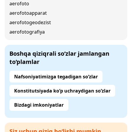
aerofoto
aerofotoapparat
aerofotogeodezist
aerofotografiya
Boshqa qiziqrali so‘zlar jamlangan
to‘plamlar
Nafsoniyatimizga tegadigan so‘zlar
Konstitutsiyada ko‘p uchraydigan so‘zlar
Bizdagi imkoniyatlar
Siz uchun qiziq bo‘lishi mumkin