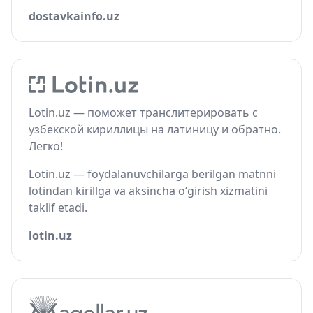
dostavkainfo.uz
Lotin.uz — поможет транслитерировать с
узбекской кириллицы на латиницу и обратно.
Легко!
Lotin.uz — foydalanuvchilarga berilgan matnni
lotindan kirillga va aksincha o‘girish xizmatini
taklif etadi.
lotin.uz