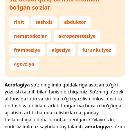
bo‘lgan so‘zlar
rinit
tashxis
abduktor
nematodozlar
akroparesteziya
frambeziya
algeziya
furunkulyoz
agevziya
Aerofagiya
so‘zining imlo qoidalariga asosan to‘g‘ri
yozilish tasnifi bilan tanishib chiqamiz. So‘zning o‘zbek
alifbosida lotin va kirillda to‘g‘ri yozilish imlosi, nechta
undosh va unlidan tarkib topgani va bexato bo‘g‘inga
ajratish tartibi hamda kelishiklarda qanday
tuslanishiga oid ma’lumotlar berilgan. O‘ylaymizki,
endi siz
Imlo.uz
saytidan foydalanib,
aerofagiya
so‘zini