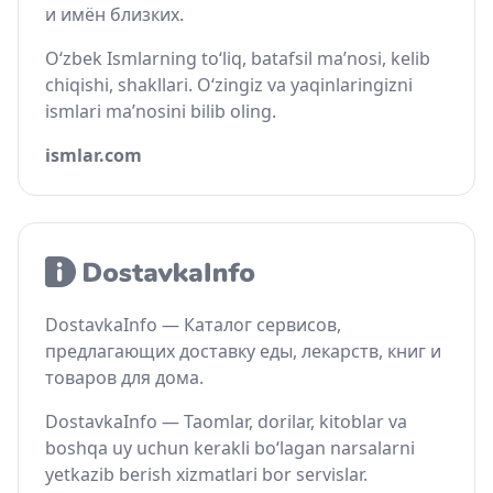
и имён близких.
O‘zbek Ismlarning to‘liq, batafsil ma’nosi, kelib
chiqishi, shakllari. O‘zingiz va yaqinlaringizni
ismlari ma’nosini bilib oling.
ismlar.com
DostavkaInfo — Каталог сервисов,
предлагающих доставку еды, лекарств, книг и
товаров для дома.
DostavkaInfo — Taomlar, dorilar, kitoblar va
boshqa uy uchun kerakli bo‘lagan narsalarni
yetkazib berish xizmatlari bor servislar.