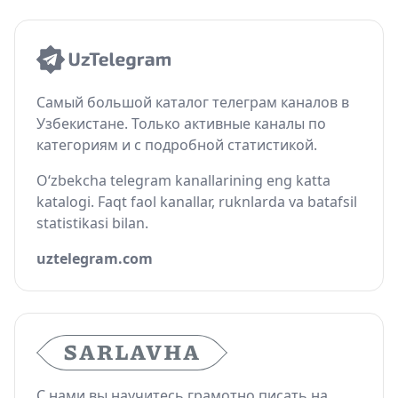
Самый большой каталог телеграм каналов в
Узбекистане. Только активные каналы по
категориям и с подробной статистикой.
O‘zbekcha telegram kanallarining eng katta
katalogi. Faqt faol kanallar, ruknlarda va batafsil
statistikasi bilan.
uztelegram.com
С нами вы научитесь грамотно писать на