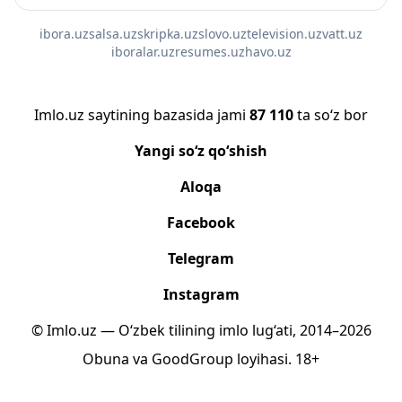
ibora.uz
salsa.uz
skripka.uz
slovo.uz
television.uz
vatt.uz
iboralar.uz
resumes.uz
havo.uz
Imlo.uz saytining bazasida jami
87 110
ta so‘z bor
Yangi so‘z qo‘shish
Aloqa
Facebook
Telegram
Instagram
© Imlo.uz — O‘zbek tilining imlo lug‘ati, 2014–2026
Obuna
va
GoodGroup
loyihasi.
18+