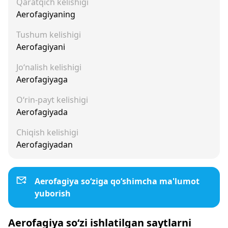
Qaratqich kelishigi
Aerofagiyaning
Tushum kelishigi
Aerofagiyani
Jo‘nalish kelishigi
Aerofagiyaga
O‘rin-payt kelishigi
Aerofagiyada
Chiqish kelishigi
Aerofagiyadan
Aerofagiya so‘ziga qo‘shimcha ma'lumot
yuborish
Aerofagiya so‘zi ishlatilgan saytlarni