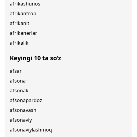
afrikashunos
afrikantrop
afrikanit
afrikanerlar
afrikalik
Keyingi 10 ta so‘z
afsar
afsona
afsonak
afsonapardoz
afsonavash
afsonaviy
afsonaviylashmoq