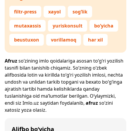
filtr-press
xayol
sog‘lik
mutaxassis
yuriskonsult
bo‘yicha
beustuxon
vorillamoq
har xil
Afruz
so‘zining imlo qoidalariga asosan to‘g‘ri yozilish
tasnifi bilan tanishib chiqamiz. So‘zning o‘zbek
alifbosida lotin va kirillda to‘g‘ri yozilish imlosi, nechta
undosh va unlidan tarkib topgani va bexato bo‘g‘inga
ajratish tartibi hamda kelishiklarda qanday
tuslanishiga oid ma’lumotlar berilgan. O‘ylaymizki,
endi siz
Imlo.uz
saytidan foydalanib,
afruz
so‘zini
xatosiz yoza olasiz.
Alifbo bo‘yicha