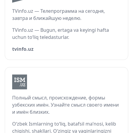
TVinfo.uz — Телепрограмма на сегодня,
завтра и ближайшую неделю.
TVinfo.uz — Bugun, ertaga va keyingi hafta
uchun to‘liq teledasturlar.
tvinfo.uz
Полный смысл, происхождение, формы
узбекских имён. Узнайте смысл своего имени
и имён близких.
O‘zbek Ismlarning to‘liq, batafsil ma’nosi, kelib
chiqishi, shakllari. O‘zingiz va yaqinlaringizni