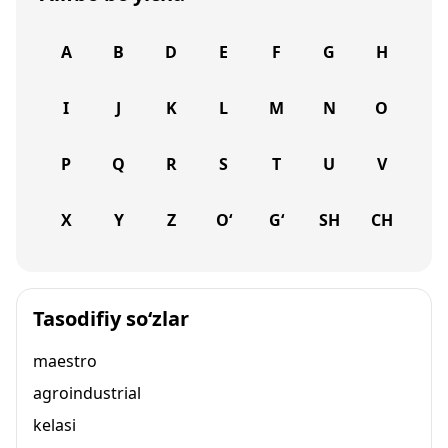
A
B
D
E
F
G
H
I
J
K
L
M
N
O
P
Q
R
S
T
U
V
X
Y
Z
O‘
G‘
SH
CH
Tasodifiy so‘zlar
maestro
agroindustrial
kelasi