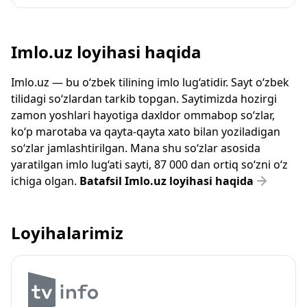
Imlo.uz loyihasi haqida
Imlo.uz — bu o‘zbek tilining imlo lug‘atidir. Sayt o‘zbek
tilidagi so‘zlardan tarkib topgan. Saytimizda hozirgi
zamon yoshlari hayotiga daxldor ommabop so‘zlar,
ko‘p marotaba va qayta-qayta xato bilan yoziladigan
so‘zlar jamlashtirilgan. Mana shu so‘zlar asosida
yaratilgan imlo lug‘ati sayti, 87 000 dan ortiq so‘zni o‘z
ichiga olgan.
Batafsil Imlo.uz loyihasi haqida
Loyihalarimiz