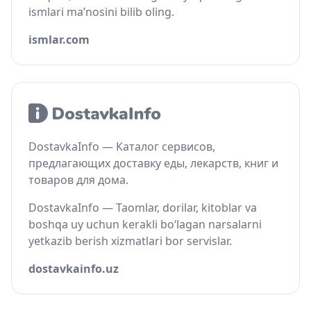
ismlari ma’nosini bilib oling.
ismlar.com
DostavkaInfo — Каталог сервисов,
предлагающих доставку еды, лекарств, книг и
товаров для дома.
DostavkaInfo — Taomlar, dorilar, kitoblar va
boshqa uy uchun kerakli bo‘lagan narsalarni
yetkazib berish xizmatlari bor servislar.
dostavkainfo.uz