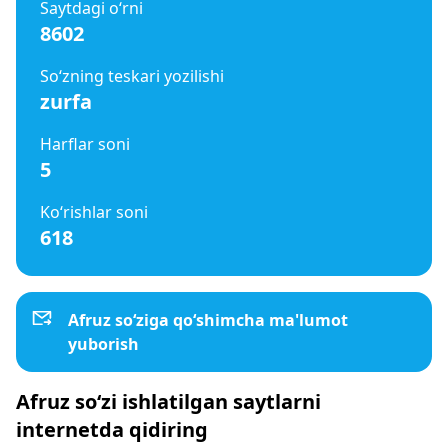
Saytdagi o‘rni
8602
So‘zning teskari yozilishi
zurfa
Harflar soni
5
Ko‘rishlar soni
618
Afruz so‘ziga qo‘shimcha ma'lumot
yuborish
Afruz so‘zi ishlatilgan saytlarni
internetda qidiring