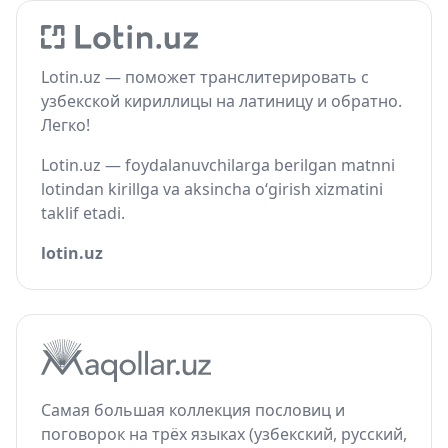
Lotin.uz — поможет транслитерировать с
узбекской кириллицы на латиницу и обратно.
Легко!
Lotin.uz — foydalanuvchilarga berilgan matnni
lotindan kirillga va aksincha o‘girish xizmatini
taklif etadi.
lotin.uz
Самая большая коллекция пословиц и
поговорок на трёх языках (узбекский, русский,