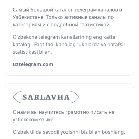
Самый большой каталог телеграм каналов в
Узбекистане. Только активные каналы по
категориям и с подробной статистикой.
O‘zbekcha telegram kanallarining eng katta
katalogi. Faqt faol kanallar, ruknlarda va batafsil
statistikasi bilan.
uztelegram.com
С нами вы научитесь грамотно писать на
узбекском языке.
O‘zbek tilida savodli yozishni biz bilan boshlang.