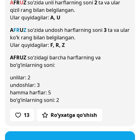
A
F
R
U
Z
so‘zida unli harflarning soni
2
ta va ular
qizil rang bilan belgilangan.
Ular quyidagilar:
A, U
A
F
R
U
Z
so‘zida undosh harflarning soni
3
ta va ular
ko‘k rang bilan belgilangan.
Ular quyidagilar:
F, R, Z
AFRUZ
so‘zidagi barcha harflarning va
bo‘g‘inlarning soni:
unlilar: 2
undoshlar: 3
hamma harflar: 5
bo‘g‘inlarning soni: 2
13
Ro‘yxatga qo‘shish