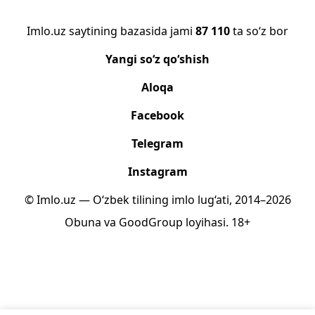
Imlo.uz saytining bazasida jami
87 110
ta so‘z bor
Yangi so‘z qo‘shish
Aloqa
Facebook
Telegram
Instagram
© Imlo.uz — O‘zbek tilining imlo lug‘ati, 2014–2026
Obuna
va
GoodGroup
loyihasi.
18+