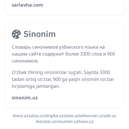
sarlavha.com
Словарь синонимов узбекского языка на
нашем сайте содержит более 3300 слов и 900
синонимов.
O‘zbek tilining sinonimlar lug‘ati. Saytda 3300
tadan ortiq so‘zlar, 900 ga yaqin sinonim so‘zlar
to‘plamiga jamlangan.
sinonim.uz
ibora.uz
salsa.uz
skripka.uz
slovo.uz
television.uz
vatt.uz
iboralar.uz
resumes.uz
havo.uz