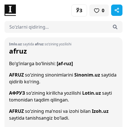
ЎЗ
0
Imlo.uz
saytida
afruz
so‘zining yozilishi
afruz
Bo‘g‘inlarga bo‘linishi:
[af-ruz]
AFRUZ
so‘zining sinonimlarini
Sinonim.uz
saytida
qidirib ko‘ring.
АФРУЗ
so‘zining kirillcha yozilishi
Lotin.uz
sayti
tomonidan taqdim qilingan.
AFRUZ
so‘zining ma’nosi va izohi bilan
Izoh.uz
saytida tanishsangiz bo‘ladi.