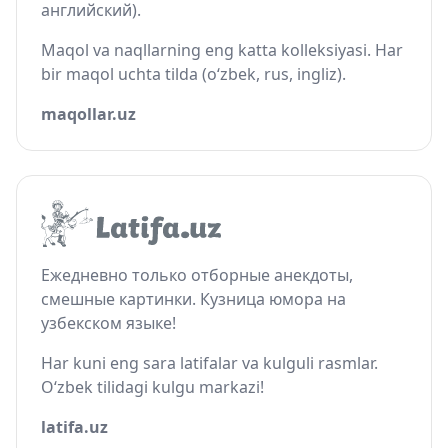
английский).
Maqol va naqllarning eng katta kolleksiyasi. Har
bir maqol uchta tilda (o‘zbek, rus, ingliz).
maqollar.uz
Ежедневно только отборные анекдоты,
смешные картинки. Кузница юмора на
узбекском языке!
Har kuni eng sara latifalar va kulguli rasmlar.
O‘zbek tilidagi kulgu markazi!
latifa.uz