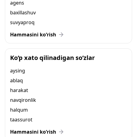
agens
baxillashuv
suvyaproq
Hammasini ko‘rish
Ko‘p xato qilinadigan so‘zlar
aysing
ablaq
harakat
navqironlik
halqum
taassurot
Hammasini ko‘rish