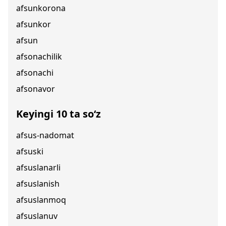
afsunkorona
afsunkor
afsun
afsonachilik
afsonachi
afsonavor
Keyingi 10 ta so‘z
afsus-nadomat
afsuski
afsuslanarli
afsuslanish
afsuslanmoq
afsuslanuv