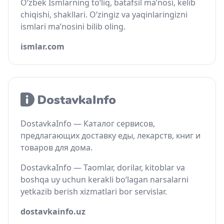
O‘zbek Ismlarning to‘liq, batafsil ma’nosi, kelib
chiqishi, shakllari. O‘zingiz va yaqinlaringizni
ismlari ma’nosini bilib oling.
ismlar.com
DostavkaInfo — Каталог сервисов,
предлагающих доставку еды, лекарств, книг и
товаров для дома.
DostavkaInfo — Taomlar, dorilar, kitoblar va
boshqa uy uchun kerakli bo‘lagan narsalarni
yetkazib berish xizmatlari bor servislar.
dostavkainfo.uz