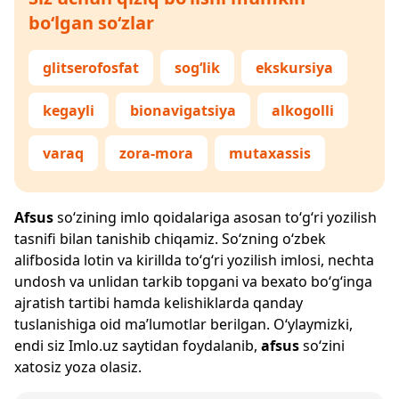
bo‘lgan so‘zlar
glitserofosfat
sog‘lik
ekskursiya
kegayli
bionavigatsiya
alkogolli
varaq
zora-mora
mutaxassis
Afsus
so‘zining imlo qoidalariga asosan to‘g‘ri yozilish
tasnifi bilan tanishib chiqamiz. So‘zning o‘zbek
alifbosida lotin va kirillda to‘g‘ri yozilish imlosi, nechta
undosh va unlidan tarkib topgani va bexato bo‘g‘inga
ajratish tartibi hamda kelishiklarda qanday
tuslanishiga oid ma’lumotlar berilgan. O‘ylaymizki,
endi siz
Imlo.uz
saytidan foydalanib,
afsus
so‘zini
xatosiz yoza olasiz.