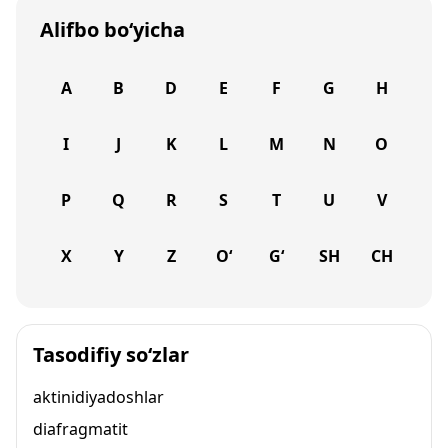
Alifbo bo‘yicha
A
B
D
E
F
G
H
I
J
K
L
M
N
O
P
Q
R
S
T
U
V
X
Y
Z
O‘
G‘
SH
CH
Tasodifiy so‘zlar
aktinidiyadoshlar
diafragmatit