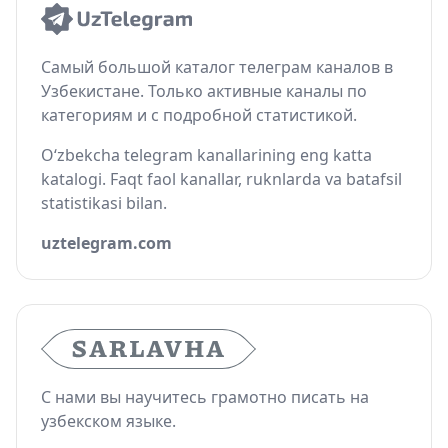
Самый большой каталог телеграм каналов в
Узбекистане. Только активные каналы по
категориям и с подробной статистикой.
O‘zbekcha telegram kanallarining eng katta
katalogi. Faqt faol kanallar, ruknlarda va batafsil
statistikasi bilan.
uztelegram.com
С нами вы научитесь грамотно писать на
узбекском языке.