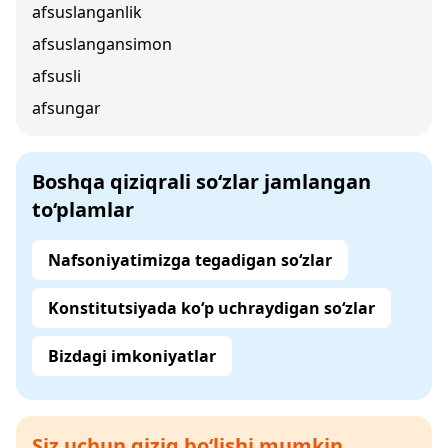
afsuslanganlik
afsuslangansimon
afsusli
afsungar
Boshqa qiziqrali so‘zlar jamlangan
to‘plamlar
Nafsoniyatimizga tegadigan so‘zlar
Konstitutsiyada ko‘p uchraydigan so‘zlar
Bizdagi imkoniyatlar
Siz uchun qiziq bo‘lishi mumkin