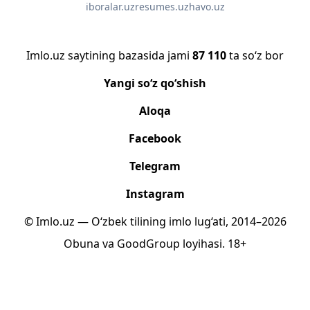
iboralar.uz
resumes.uz
havo.uz
Imlo.uz saytining bazasida jami
87 110
ta so‘z bor
Yangi so‘z qo‘shish
Aloqa
Facebook
Telegram
Instagram
© Imlo.uz — O‘zbek tilining imlo lug‘ati, 2014–2026
Obuna
va
GoodGroup
loyihasi.
18+