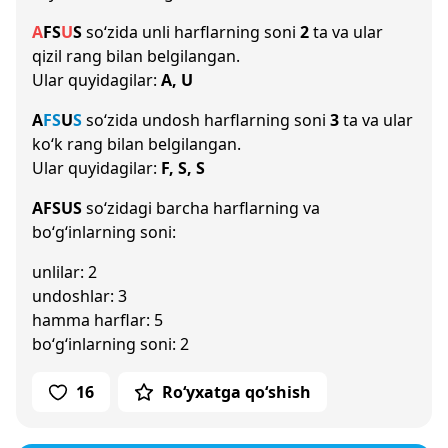
A
F
S
U
S
so‘zida unli harflarning soni
2
ta va ular
qizil rang bilan belgilangan.
Ular quyidagilar:
A, U
A
F
S
U
S
so‘zida undosh harflarning soni
3
ta va ular
ko‘k rang bilan belgilangan.
Ular quyidagilar:
F, S, S
AFSUS
so‘zidagi barcha harflarning va
bo‘g‘inlarning soni:
unlilar: 2
undoshlar: 3
hamma harflar: 5
bo‘g‘inlarning soni: 2
16
Ro‘yxatga qo‘shish