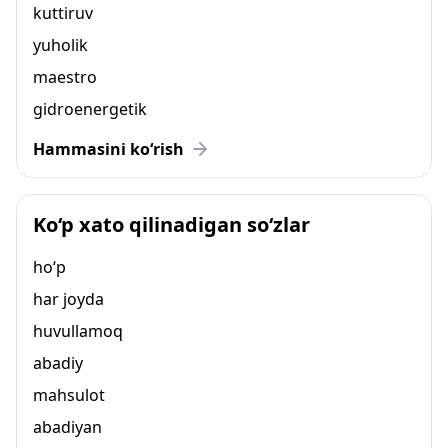
kuttiruv
yuholik
maestro
gidroenergetik
Hammasini ko‘rish
Ko‘p xato qilinadigan so‘zlar
ho‘p
har joyda
huvullamoq
abadiy
mahsulot
abadiyan