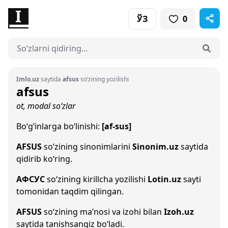
ЎЗ
0
Imlo.uz
saytida
afsus
so‘zining yozilishi
afsus
ot, modal so‘zlar
Bo‘g‘inlarga bo‘linishi:
[af-sus]
AFSUS
so‘zining sinonimlarini
Sinonim.uz
saytida
qidirib ko‘ring.
АФСУС
so‘zining kirillcha yozilishi
Lotin.uz
sayti
tomonidan taqdim qilingan.
AFSUS
so‘zining ma’nosi va izohi bilan
Izoh.uz
saytida tanishsangiz bo‘ladi.