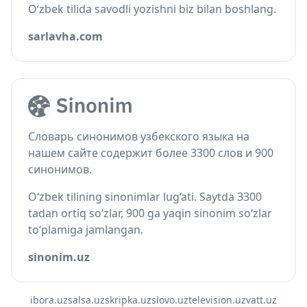
O‘zbek tilida savodli yozishni biz bilan boshlang.
sarlavha.com
Словарь синонимов узбекского языка на
нашем сайте содержит более 3300 слов и 900
синонимов.
O‘zbek tilining sinonimlar lug‘ati. Saytda 3300
tadan ortiq so‘zlar, 900 ga yaqin sinonim so‘zlar
to‘plamiga jamlangan.
sinonim.uz
ibora.uz
salsa.uz
skripka.uz
slovo.uz
television.uz
vatt.uz