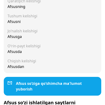
Qaratqich kelishigi
Afsusning
Tushum kelishigi
Afsusni
Jo‘nalish kelishigi
Afsusga
O‘rin-payt kelishigi
Afsusda
Chiqish kelishigi
Afsusdan
Afsus so‘ziga qo‘shimcha ma'lumot
yuborish
Afsus so‘zi ishlatilgan saytlarni