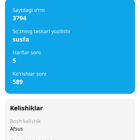
Saytdagi o‘rni
3794
So‘zning teskari yozilishi
susfa
Harflar soni
5
Ko‘rishlar soni
589
Kelishiklar
Bosh kelishik
Afsus