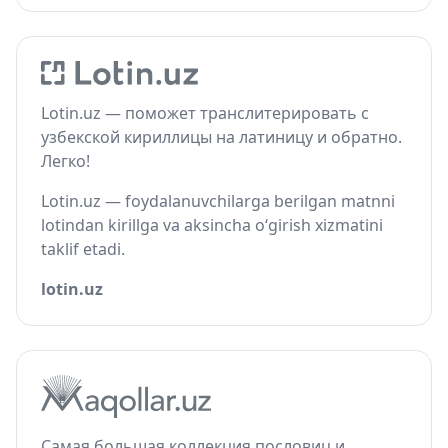
Lotin.uz — поможет транслитерировать с
узбекской кириллицы на латиницу и обратно.
Легко!
Lotin.uz — foydalanuvchilarga berilgan matnni
lotindan kirillga va aksincha o‘girish xizmatini
taklif etadi.
lotin.uz
Самая большая коллекция пословиц и