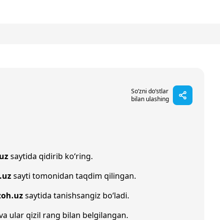
So‘zni do‘stlar
bilan ulashing
uz
saytida qidirib ko‘ring.
.uz
sayti tomonidan taqdim qilingan.
zoh.uz
saytida tanishsangiz bo‘ladi.
va ular qizil rang bilan belgilangan.