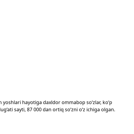
mon yoshlari hayotiga daxldor ommabop so‘zlar, ko‘p
‘ati sayti, 87 000 dan ortiq so‘zni o‘z ichiga olgan.