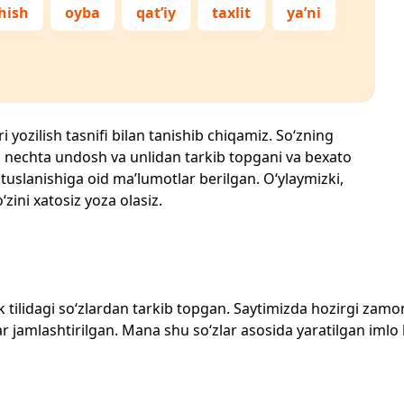
hish
oyba
qat’iy
taxlit
ya’ni
i yozilish tasnifi bilan tanishib chiqamiz. So‘zning
losi, nechta undosh va unlidan tarkib topgani va bexato
 tuslanishiga oid ma’lumotlar berilgan. O‘ylaymizki,
‘zini xatosiz yoza olasiz.
zbek tilidagi so‘zlardan tarkib topgan. Saytimizda hozirgi za
 jamlashtirilgan. Mana shu so‘zlar asosida yaratilgan imlo lug