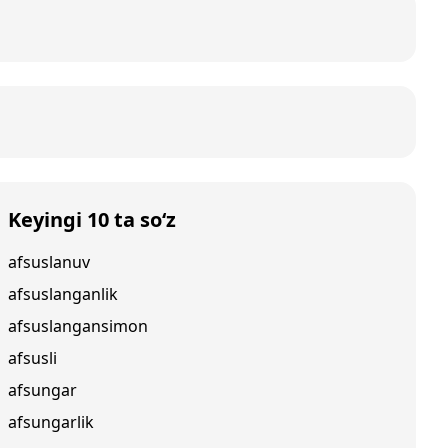
Keyingi 10 ta so‘z
afsuslanuv
afsuslanganlik
afsuslangansimon
afsusli
afsungar
afsungarlik