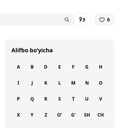
ЎЗ
0
Alifbo bo‘yicha
A
B
D
E
F
G
H
I
J
K
L
M
N
O
P
Q
R
S
T
U
V
X
Y
Z
O‘
G‘
SH
CH