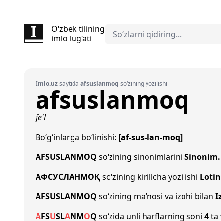
O‘zbek tilining
imlo lug‘ati
Imlo.uz
saytida
afsuslanmoq
so‘zining yozilishi
afsuslanmoq
fe'l
Bo‘g‘inlarga bo‘linishi:
[af-sus-lan-moq]
AFSUSLANMOQ
so‘zining sinonimlarini
Sinonim.
АФСУСЛАНМОҚ
so‘zining kirillcha yozilishi
Lotin
AFSUSLANMOQ
so‘zining ma’nosi va izohi bilan
I
A
F
S
U
S
L
A
N
M
O
Q
so‘zida unli harflarning soni
4
ta 