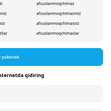
ti
afsuslanmoqchimas
pmiz
afsuslanmoqchimasmiz
siz
afsuslanmoqchimassiz
ilar
afsuslanmoqchimaslar
 yuborish
internetda qidiring