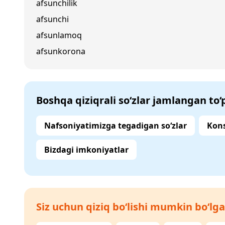
afsunchilik
afsunchi
afsunlamoq
afsunkorona
Boshqa qiziqrali so‘zlar jamlangan to
Nafsoniyatimizga tegadigan so‘zlar
Kons
Bizdagi imkoniyatlar
Siz uchun qiziq bo‘lishi mumkin bo‘lga