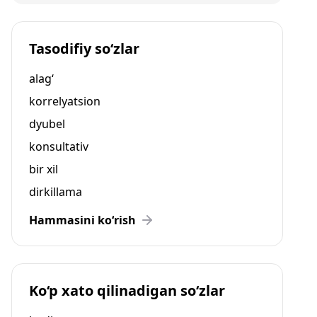
Tasodifiy so‘zlar
alag‘
korrelyatsion
dyubel
konsultativ
bir xil
dirkillama
Hammasini ko‘rish
Ko‘p xato qilinadigan so‘zlar