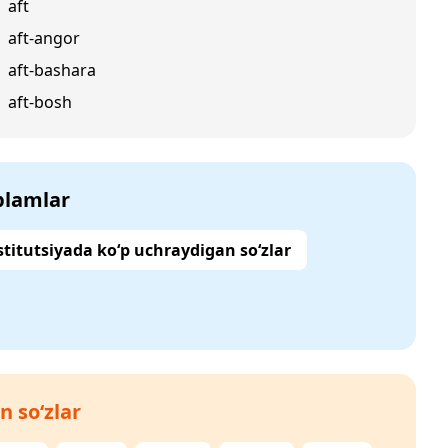
aft
aft-angor
aft-bashara
aft-bosh
‘plamlar
titutsiyada ko‘p uchraydigan so‘zlar
n so‘zlar