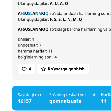
Ular quyidagilar:
A, U, A, O
A
F
S
U
S
L
A
N
M
O
Q
so‘zida undosh harflarning soni
Ular quyidagilar:
F, S, S, L, N, M, Q
AFSUSLANMOQ
so‘zidagi barcha harflarning va b
unlilar: 4
undoshlar: 7
hamma harflar: 11
bo‘g‘inlarning soni: 4
4
Ro‘yxatga qo‘shish
Saytdagi o‘rni
So‘zning teskari yozilishi
Harfl
16157
qomnalsusfa
11