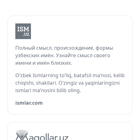
Полный смысл, происхождение, формы
узбекских имён. Узнайте смысл своего
имени и имён близких.
O‘zbek Ismlarning to‘liq, batafsil ma’nosi, kelib
chiqishi, shakllari. O‘zingiz va yaqinlaringizni
ismlari ma’nosini bilib oling.
ismlar.com