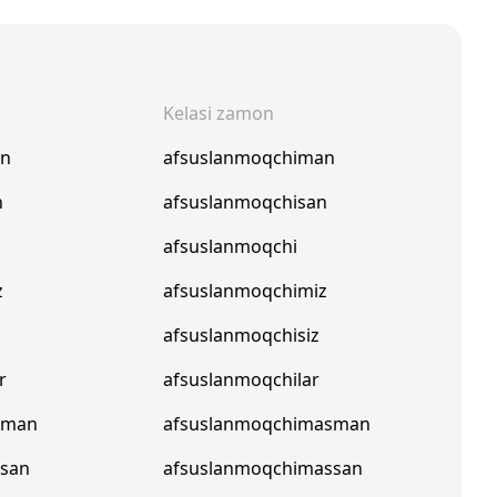
Kelasi zamon
an
afsuslanmoqchiman
n
afsuslanmoqchisan
afsuslanmoqchi
z
afsuslanmoqchimiz
afsuslanmoqchisiz
r
afsuslanmoqchilar
pman
afsuslanmoqchimasman
psan
afsuslanmoqchimassan