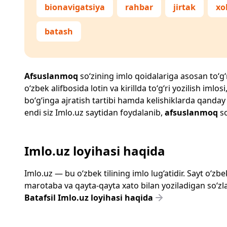
bionavigatsiya
rahbar
jirtak
xo
batash
Afsuslanmoq
so‘zining imlo qoidalariga asosan to‘g‘r
o‘zbek alifbosida lotin va kirillda to‘g‘ri yozilish im
bo‘g‘inga ajratish tartibi hamda kelishiklarda qanday
endi siz
Imlo.uz
saytidan foydalanib,
afsuslanmoq
so
Imlo.uz loyihasi haqida
Imlo.uz — bu o‘zbek tilining imlo lug‘atidir. Sayt o‘
marotaba va qayta-qayta xato bilan yoziladigan so‘zlar
Batafsil Imlo.uz loyihasi haqida