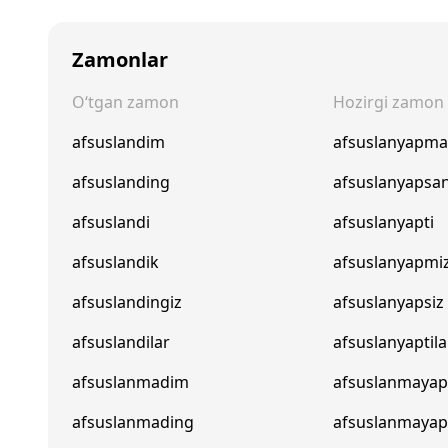
Zamonlar
O‘tgan zamon
Hozirgi zamon
afsuslandim
afsuslanyapm
afsuslanding
afsuslanyapsa
afsuslandi
afsuslanyapti
afsuslandik
afsuslanyapmi
afsuslandingiz
afsuslanyapsiz
afsuslandilar
afsuslanyaptila
afsuslanmadim
afsuslanmaya
afsuslanmading
afsuslanmaya