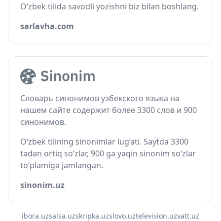
O‘zbek tilida savodli yozishni biz bilan boshlang.
sarlavha.com
Словарь синонимов узбекского языка на
нашем сайте содержит более 3300 слов и 900
синонимов.
O‘zbek tilining sinonimlar lug‘ati. Saytda 3300
tadan ortiq so‘zlar, 900 ga yaqin sinonim so‘zlar
to‘plamiga jamlangan.
sinonim.uz
ibora.uz
salsa.uz
skripka.uz
slovo.uz
television.uz
vatt.uz