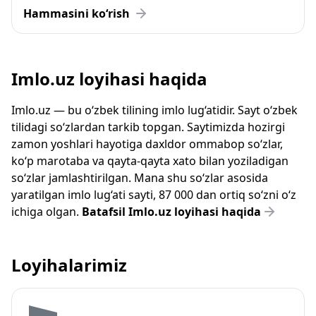
Hammasini ko‘rish
Imlo.uz loyihasi haqida
Imlo.uz — bu o‘zbek tilining imlo lug‘atidir. Sayt o‘zbek
tilidagi so‘zlardan tarkib topgan. Saytimizda hozirgi
zamon yoshlari hayotiga daxldor ommabop so‘zlar,
ko‘p marotaba va qayta-qayta xato bilan yoziladigan
so‘zlar jamlashtirilgan. Mana shu so‘zlar asosida
yaratilgan imlo lug‘ati sayti, 87 000 dan ortiq so‘zni o‘z
ichiga olgan.
Batafsil Imlo.uz loyihasi haqida
Loyihalarimiz