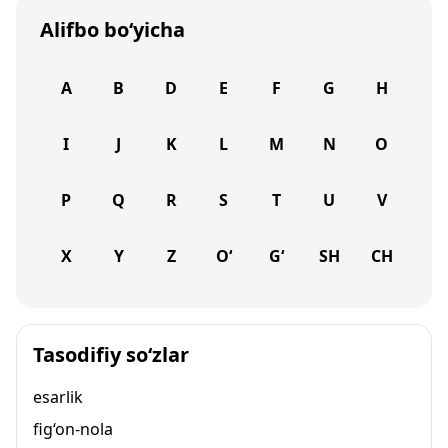
Alifbo bo‘yicha
A
B
D
E
F
G
H
I
J
K
L
M
N
O
P
Q
R
S
T
U
V
X
Y
Z
O‘
G‘
SH
CH
Tasodifiy so‘zlar
esarlik
fig‘on-nola