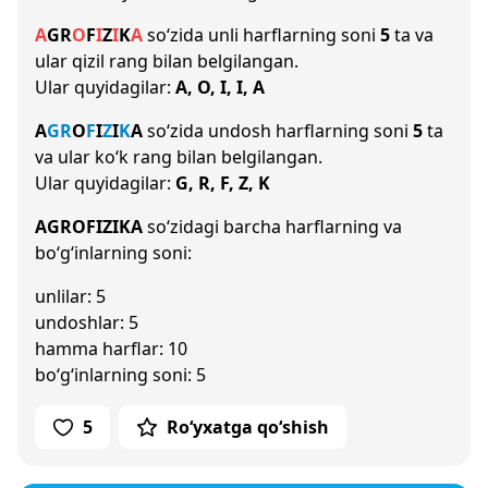
A
G
R
O
F
I
Z
I
K
A
so‘zida unli harflarning soni
5
ta va
ular qizil rang bilan belgilangan.
Ular quyidagilar:
A, O, I, I, A
A
G
R
O
F
I
Z
I
K
A
so‘zida undosh harflarning soni
5
ta
va ular ko‘k rang bilan belgilangan.
Ular quyidagilar:
G, R, F, Z, K
AGROFIZIKA
so‘zidagi barcha harflarning va
bo‘g‘inlarning soni:
unlilar: 5
undoshlar: 5
hamma harflar: 10
bo‘g‘inlarning soni: 5
5
Ro‘yxatga qo‘shish