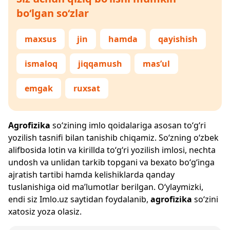
bo‘lgan so‘zlar
maxsus
jin
hamda
qayishish
ismaloq
jiqqamush
mas’ul
emgak
ruxsat
Agrofizika
so‘zining imlo qoidalariga asosan to‘g‘ri
yozilish tasnifi bilan tanishib chiqamiz. So‘zning o‘zbek
alifbosida lotin va kirillda to‘g‘ri yozilish imlosi, nechta
undosh va unlidan tarkib topgani va bexato bo‘g‘inga
ajratish tartibi hamda kelishiklarda qanday
tuslanishiga oid ma’lumotlar berilgan. O‘ylaymizki,
endi siz
Imlo.uz
saytidan foydalanib,
agrofizika
so‘zini
xatosiz yoza olasiz.