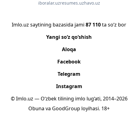
iboralar.uz
resumes.uz
havo.uz
Imlo.uz saytining bazasida jami
87 110
ta so‘z bor
Yangi so‘z qo‘shish
Aloqa
Facebook
Telegram
Instagram
© Imlo.uz — O‘zbek tilining imlo lug‘ati, 2014–2026
Obuna
va
GoodGroup
loyihasi.
18+