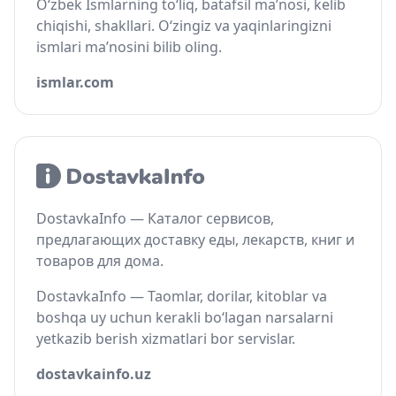
O‘zbek Ismlarning to‘liq, batafsil ma’nosi, kelib
chiqishi, shakllari. O‘zingiz va yaqinlaringizni
ismlari ma’nosini bilib oling.
ismlar.com
DostavkaInfo — Каталог сервисов,
предлагающих доставку еды, лекарств, книг и
товаров для дома.
DostavkaInfo — Taomlar, dorilar, kitoblar va
boshqa uy uchun kerakli bo‘lagan narsalarni
yetkazib berish xizmatlari bor servislar.
dostavkainfo.uz