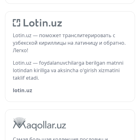
Lotin.uz — поможет транслитерировать с
узбекской кириллицы на латиницу и обратно.
Легко!
Lotin.uz — foydalanuvchilarga berilgan matnni
lotindan kirillga va aksincha o‘girish xizmatini
taklif etadi.
lotin.uz
Самая большая коллекция пословиц и