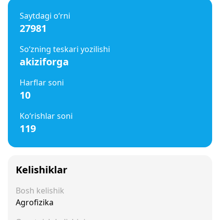
Saytdagi o‘rni
27981
So‘zning teskari yozilishi
akiziforga
Harflar soni
10
Ko‘rishlar soni
119
Kelishiklar
Bosh kelishik
Agrofizika