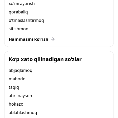
xo‘mraytirish
qorabaliq
o‘tmaslashtirmoq
sitishmoq
Hammasini ko‘rish
Ko‘p xato qilinadigan so‘zlar
abjaqlamoq
mabodo
taqiq
abri nayson
hokazo
ablahlashmoq