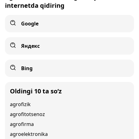
internetda qidiring
Google
Яндекс
Bing
Oldingi 10 ta so‘z
agrofizik
agrofitotsenoz
agrofirma
agroelektronika