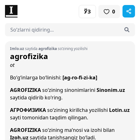
ЎЗ
0
Imlo.uz
saytida
agrofizika
so‘zining yozilishi
agrofizika
ot
Bo‘g‘inlarga bo‘linishi:
[ag-ro-fi-zi-ka]
AGROFIZIKA
so‘zining sinonimlarini
Sinonim.uz
saytida qidirib ko‘ring.
АГРОФИЗИКА
so‘zining kirillcha yozilishi
Lotin.uz
sayti tomonidan taqdim qilingan.
AGROFIZIKA
so‘zining ma’nosi va izohi bilan
Izoh.uz
saytida tanishsangiz bo‘ladi.