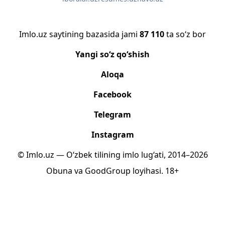
Imlo.uz saytining bazasida jami
87 110
ta so‘z bor
Yangi so‘z qo‘shish
Aloqa
Facebook
Telegram
Instagram
© Imlo.uz — O‘zbek tilining imlo lug‘ati, 2014–2026
Obuna
va
GoodGroup
loyihasi.
18+