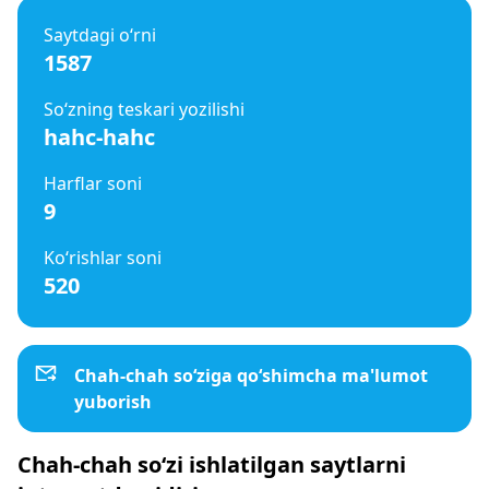
Saytdagi o‘rni
1587
So‘zning teskari yozilishi
hahc-hahc
Harflar soni
9
Ko‘rishlar soni
520
Chah-chah so‘ziga qo‘shimcha ma'lumot
yuborish
Chah-chah so‘zi ishlatilgan saytlarni