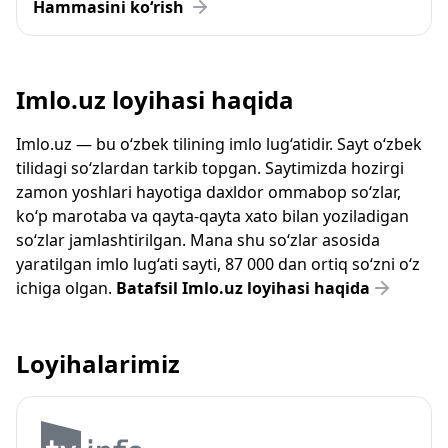
Hammasini ko‘rish
Imlo.uz loyihasi haqida
Imlo.uz — bu o‘zbek tilining imlo lug‘atidir. Sayt o‘zbek
tilidagi so‘zlardan tarkib topgan. Saytimizda hozirgi
zamon yoshlari hayotiga daxldor ommabop so‘zlar,
ko‘p marotaba va qayta-qayta xato bilan yoziladigan
so‘zlar jamlashtirilgan. Mana shu so‘zlar asosida
yaratilgan imlo lug‘ati sayti, 87 000 dan ortiq so‘zni o‘z
ichiga olgan.
Batafsil Imlo.uz loyihasi haqida
Loyihalarimiz