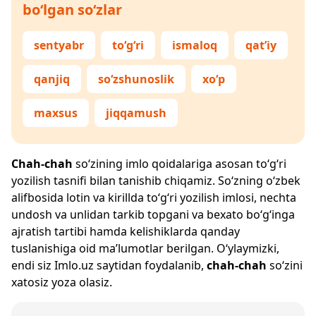
bo‘lgan so‘zlar
sentyabr
to‘g‘ri
ismaloq
qat’iy
qanjiq
so‘zshunoslik
xo‘p
maxsus
jiqqamush
Chah-chah
so‘zining imlo qoidalariga asosan to‘g‘ri
yozilish tasnifi bilan tanishib chiqamiz. So‘zning o‘zbek
alifbosida lotin va kirillda to‘g‘ri yozilish imlosi, nechta
undosh va unlidan tarkib topgani va bexato bo‘g‘inga
ajratish tartibi hamda kelishiklarda qanday
tuslanishiga oid ma’lumotlar berilgan. O‘ylaymizki,
endi siz
Imlo.uz
saytidan foydalanib,
chah-chah
so‘zini
xatosiz yoza olasiz.