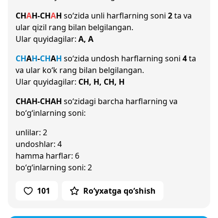
CH
A
H
-
CH
A
H
so‘zida unli harflarning soni
2
ta va
ular qizil rang bilan belgilangan.
Ular quyidagilar:
A, A
CH
A
H
-
CH
A
H
so‘zida undosh harflarning soni
4
ta
va ular ko‘k rang bilan belgilangan.
Ular quyidagilar:
CH, H, CH, H
CHAH-CHAH
so‘zidagi barcha harflarning va
bo‘g‘inlarning soni:
unlilar: 2
undoshlar: 4
hamma harflar: 6
bo‘g‘inlarning soni: 2
101
Ro‘yxatga qo‘shish