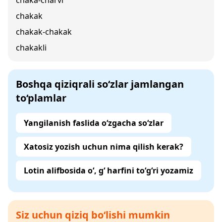
chaka-charvi
chakak
chakak-chakak
chakakli
Boshqa qiziqrali so‘zlar jamlangan
to‘plamlar
Yangilanish faslida o‘zgacha so‘zlar
Xatosiz yozish uchun nima qilish kerak?
Lotin alifbosida o‘, g‘ harfini to‘g‘ri yozamiz
Siz uchun qiziq bo‘lishi mumkin