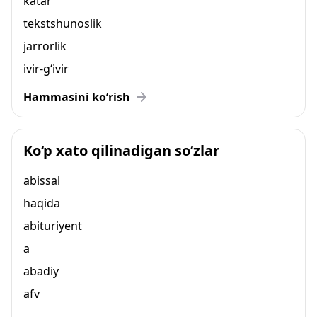
katar
tekstshunoslik
jarrorlik
ivir-g‘ivir
Hammasini ko‘rish
Ko‘p xato qilinadigan so‘zlar
abissal
haqida
abituriyent
a
abadiy
afv