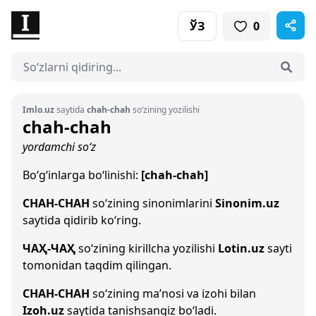
ЎЗ
0
Imlo.uz
saytida
chah-chah
so‘zining yozilishi
chah-chah
yordamchi so‘z
Bo‘g‘inlarga bo‘linishi:
[chah-chah]
CHAH-CHAH
so‘zining sinonimlarini
Sinonim.uz
saytida qidirib ko‘ring.
ЧАҲ-ЧАҲ
so‘zining kirillcha yozilishi
Lotin.uz
sayti
tomonidan taqdim qilingan.
CHAH-CHAH
so‘zining ma’nosi va izohi bilan
Izoh.uz
saytida tanishsangiz bo‘ladi.