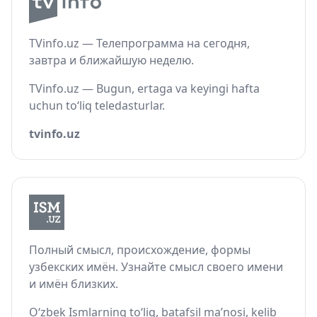
TVinfo.uz — Телепрограмма на сегодня,
завтра и ближайшую неделю.
TVinfo.uz — Bugun, ertaga va keyingi hafta
uchun to‘liq teledasturlar.
tvinfo.uz
Полный смысл, происхождение, формы
узбекских имён. Узнайте смысл своего имени
и имён близких.
O‘zbek Ismlarning to‘liq, batafsil ma’nosi, kelib