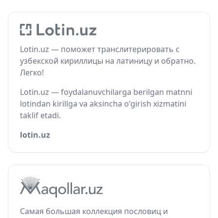
Lotin.uz — поможет транслитерировать с
узбекской кириллицы на латиницу и обратно.
Легко!
Lotin.uz — foydalanuvchilarga berilgan matnni
lotindan kirillga va aksincha o‘girish xizmatini
taklif etadi.
lotin.uz
Самая большая коллекция пословиц и