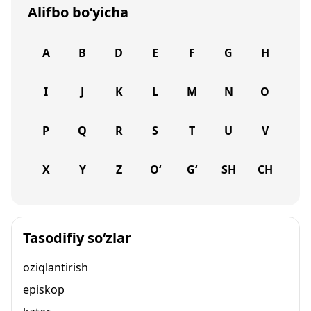
Alifbo bo‘yicha
A
B
D
E
F
G
H
I
J
K
L
M
N
O
P
Q
R
S
T
U
V
X
Y
Z
O‘
G‘
SH
CH
Tasodifiy so‘zlar
oziqlantirish
episkop