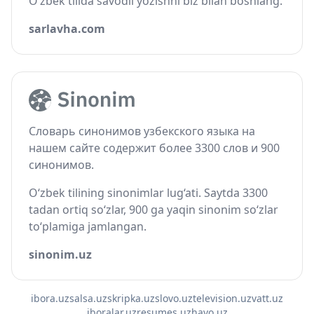
O‘zbek tilida savodli yozishni biz bilan boshlang.
sarlavha.com
Словарь синонимов узбекского языка на
нашем сайте содержит более 3300 слов и 900
синонимов.
O‘zbek tilining sinonimlar lug‘ati. Saytda 3300
tadan ortiq so‘zlar, 900 ga yaqin sinonim so‘zlar
to‘plamiga jamlangan.
sinonim.uz
ibora.uz
salsa.uz
skripka.uz
slovo.uz
television.uz
vatt.uz
iboralar.uz
resumes.uz
havo.uz