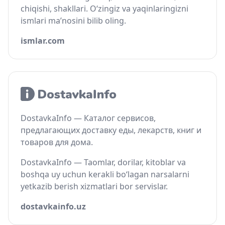
chiqishi, shakllari. O‘zingiz va yaqinlaringizni
ismlari ma’nosini bilib oling.
ismlar.com
DostavkaInfo — Каталог сервисов,
предлагающих доставку еды, лекарств, книг и
товаров для дома.
DostavkaInfo — Taomlar, dorilar, kitoblar va
boshqa uy uchun kerakli bo‘lagan narsalarni
yetkazib berish xizmatlari bor servislar.
dostavkainfo.uz