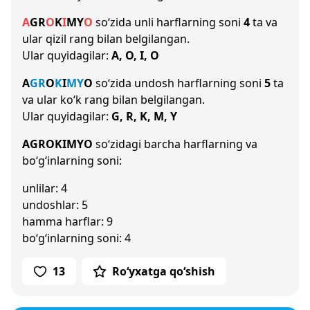
A
G
R
O
K
I
M
Y
O
so‘zida unli harflarning soni
4
ta va
ular qizil rang bilan belgilangan.
Ular quyidagilar:
A, O, I, O
A
G
R
O
K
I
M
Y
O
so‘zida undosh harflarning soni
5
ta
va ular ko‘k rang bilan belgilangan.
Ular quyidagilar:
G, R, K, M, Y
AGROKIMYO
so‘zidagi barcha harflarning va
bo‘g‘inlarning soni:
unlilar: 4
undoshlar: 5
hamma harflar: 9
bo‘g‘inlarning soni: 4
13
Ro‘yxatga qo‘shish