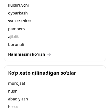
kuldiruvchi
oybarkash
syuzerenitet
pampers
ajiblik
boronali
Hammasini ko‘rish
Ko‘p xato qilinadigan so‘zlar
murojaat
hush
abadiylash
hissa