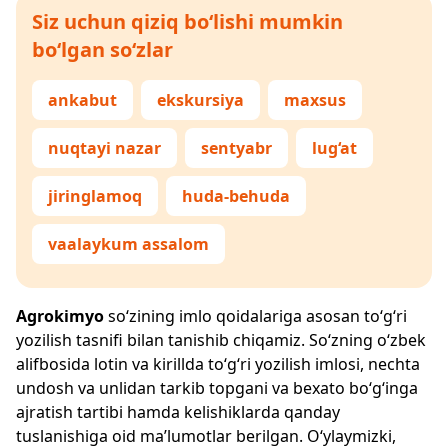
Siz uchun qiziq bo‘lishi mumkin
bo‘lgan so‘zlar
ankabut
ekskursiya
maxsus
nuqtayi nazar
sentyabr
lug‘at
jiringlamoq
huda-behuda
vaalaykum assalom
Agrokimyo
so‘zining imlo qoidalariga asosan to‘g‘ri
yozilish tasnifi bilan tanishib chiqamiz. So‘zning o‘zbek
alifbosida lotin va kirillda to‘g‘ri yozilish imlosi, nechta
undosh va unlidan tarkib topgani va bexato bo‘g‘inga
ajratish tartibi hamda kelishiklarda qanday
tuslanishiga oid ma’lumotlar berilgan. O‘ylaymizki,