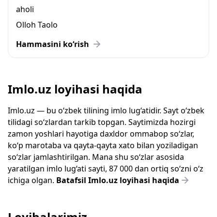
aholi
Olloh Taolo
Hammasini ko‘rish
Imlo.uz loyihasi haqida
Imlo.uz — bu o‘zbek tilining imlo lug‘atidir. Sayt o‘zbek
tilidagi so‘zlardan tarkib topgan. Saytimizda hozirgi
zamon yoshlari hayotiga daxldor ommabop so‘zlar,
ko‘p marotaba va qayta-qayta xato bilan yoziladigan
so‘zlar jamlashtirilgan. Mana shu so‘zlar asosida
yaratilgan imlo lug‘ati sayti, 87 000 dan ortiq so‘zni o‘z
ichiga olgan.
Batafsil Imlo.uz loyihasi haqida
Loyihalarimiz