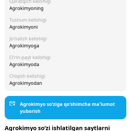
Qaratqich kelishigi
Agrokimyoning
Tushum kelishigi
Agrokimyoni
Jo‘nalish kelishigi
Agrokimyoga
O‘rin-payt kelishigi
Agrokimyoda
Chiqish kelishigi
Agrokimyodan
Agrokimyo so‘ziga qo‘shimcha ma'lumot
yuborish
Agrokimyo so‘zi ishlatilgan saytlarni