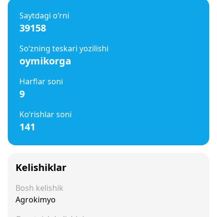
Saytdagi o‘rni
39158
So‘zning teskari yozilishi
oymikorga
Harflar soni
9
Ko‘rishlar soni
141
Kelishiklar
Bosh kelishik
Agrokimyo