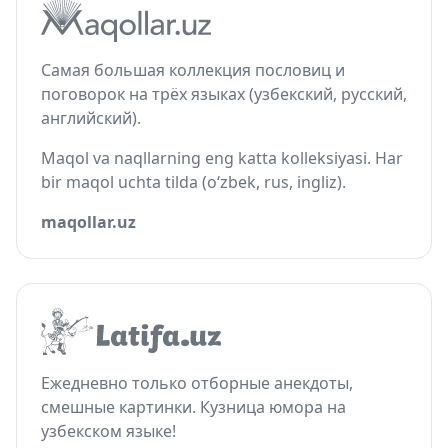
Самая большая коллекция пословиц и
поговорок на трёх языках (узбекский, русский,
английский).
Maqol va naqllarning eng katta kolleksiyasi. Har
bir maqol uchta tilda (o‘zbek, rus, ingliz).
maqollar.uz
Ежедневно только отборные анекдоты,
смешные картинки. Кузница юмора на
узбекском языке!