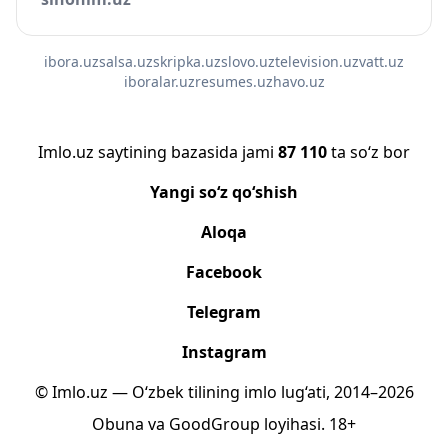
ibora.uz
salsa.uz
skripka.uz
slovo.uz
television.uz
vatt.uz
iboralar.uz
resumes.uz
havo.uz
Imlo.uz saytining bazasida jami
87 110
ta so‘z bor
Yangi so‘z qo‘shish
Aloqa
Facebook
Telegram
Instagram
© Imlo.uz — O‘zbek tilining imlo lug‘ati, 2014–2026
Obuna
va
GoodGroup
loyihasi.
18+