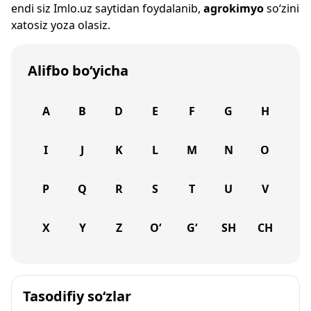
endi siz
Imlo.uz
saytidan foydalanib,
agrokimyo
so‘zini
xatosiz yoza olasiz.
Alifbo bo‘yicha
A
B
D
E
F
G
H
I
J
K
L
M
N
O
P
Q
R
S
T
U
V
X
Y
Z
O‘
G‘
SH
CH
Tasodifiy so‘zlar