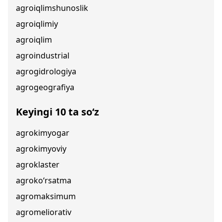
agroiqlimshunoslik
agroiqlimiy
agroiqlim
agroindustrial
agrogidrologiya
agrogeografiya
Keyingi 10 ta so‘z
agrokimyogar
agrokimyoviy
agroklaster
agroko‘rsatma
agromaksimum
agromeliorativ