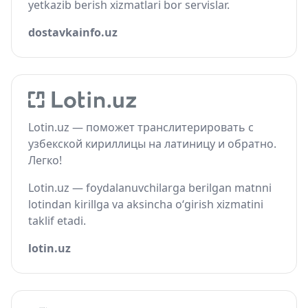
yetkazib berish xizmatlari bor servislar.
dostavkainfo.uz
Lotin.uz — поможет транслитерировать с
узбекской кириллицы на латиницу и обратно.
Легко!
Lotin.uz — foydalanuvchilarga berilgan matnni
lotindan kirillga va aksincha o‘girish xizmatini
taklif etadi.
lotin.uz