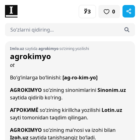
ЎЗ
0
Imlo.uz
saytida
agrokimyo
so‘zining yozilishi
agrokimyo
ot
Bo‘g‘inlarga bo‘linishi:
[ag-ro-kim-yo]
AGROKIMYO
so‘zining sinonimlarini
Sinonim.uz
saytida qidirib ko‘ring.
АГРОКИМЁ
so‘zining kirillcha yozilishi
Lotin.uz
sayti tomonidan taqdim qilingan.
AGROKIMYO
so‘zining ma’nosi va izohi bilan
Izoh.uz
saytida tanishsangiz bo‘ladi.