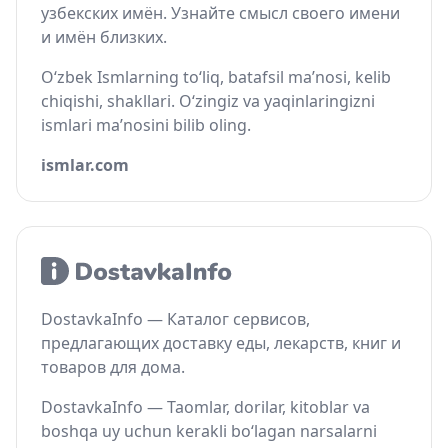
узбекских имён. Узнайте смысл своего имени
и имён близких.
O‘zbek Ismlarning to‘liq, batafsil ma’nosi, kelib
chiqishi, shakllari. O‘zingiz va yaqinlaringizni
ismlari ma’nosini bilib oling.
ismlar.com
DostavkaInfo — Каталог сервисов,
предлагающих доставку еды, лекарств, книг и
товаров для дома.
DostavkaInfo — Taomlar, dorilar, kitoblar va
boshqa uy uchun kerakli bo‘lagan narsalarni