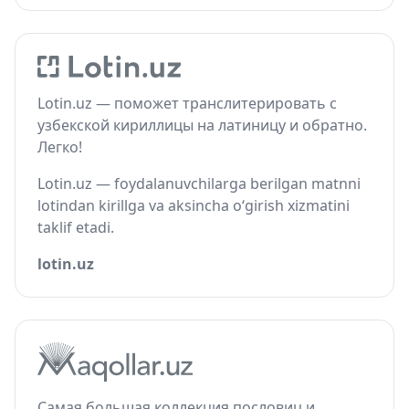
Lotin.uz — поможет транслитерировать с
узбекской кириллицы на латиницу и обратно.
Легко!
Lotin.uz — foydalanuvchilarga berilgan matnni
lotindan kirillga va aksincha o‘girish xizmatini
taklif etadi.
lotin.uz
Самая большая коллекция пословиц и