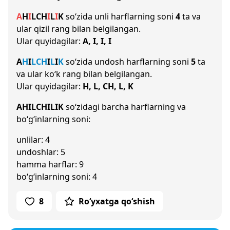
A
H
I
L
CH
I
L
I
K
so‘zida unli harflarning soni
4
ta va
ular qizil rang bilan belgilangan.
Ular quyidagilar:
A, I, I, I
A
H
I
L
CH
I
L
I
K
so‘zida undosh harflarning soni
5
ta
va ular ko‘k rang bilan belgilangan.
Ular quyidagilar:
H, L, CH, L, K
AHILCHILIK
so‘zidagi barcha harflarning va
bo‘g‘inlarning soni:
unlilar: 4
undoshlar: 5
hamma harflar: 9
bo‘g‘inlarning soni: 4
8
Ro‘yxatga qo‘shish