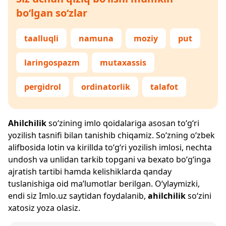
bo‘lgan so‘zlar
taalluqli
namuna
moziy
put
laringospazm
mutaxassis
pergidrol
ordinatorlik
talafot
Ahilchilik
so‘zining imlo qoidalariga asosan to‘g‘ri
yozilish tasnifi bilan tanishib chiqamiz. So‘zning o‘zbek
alifbosida lotin va kirillda to‘g‘ri yozilish imlosi, nechta
undosh va unlidan tarkib topgani va bexato bo‘g‘inga
ajratish tartibi hamda kelishiklarda qanday
tuslanishiga oid ma’lumotlar berilgan. O‘ylaymizki,
endi siz
Imlo.uz
saytidan foydalanib,
ahilchilik
so‘zini
xatosiz yoza olasiz.