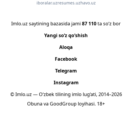
iboralar.uz
resumes.uz
havo.uz
Imlo.uz saytining bazasida jami
87 110
ta so‘z bor
Yangi so‘z qo‘shish
Aloqa
Facebook
Telegram
Instagram
© Imlo.uz — O‘zbek tilining imlo lug‘ati, 2014–2026
Obuna
va
GoodGroup
loyihasi.
18+