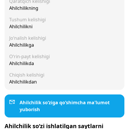
Qaratqich kelishigi
Ahilchilikning
Tushum kelishigi
Ahilchilikni
Jo‘nalish kelishigi
Ahilchilikga
O‘rin-payt kelishigi
Ahilchilikda
Chiqish kelishigi
Ahilchilikdan
Ahilchilik so‘ziga qo‘shimcha ma'lumot
yuborish
Ahilchilik so‘zi ishlatilgan saytlarni