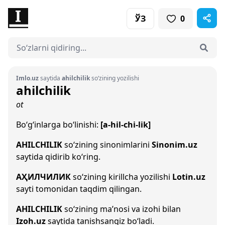
ЎЗ
0
Imlo.uz
saytida
ahilchilik
so‘zining yozilishi
ahilchilik
ot
Bo‘g‘inlarga bo‘linishi:
[a-hil-chi-lik]
AHILCHILIK
so‘zining sinonimlarini
Sinonim.uz
saytida qidirib ko‘ring.
АҲИЛЧИЛИК
so‘zining kirillcha yozilishi
Lotin.uz
sayti tomonidan taqdim qilingan.
AHILCHILIK
so‘zining ma’nosi va izohi bilan
Izoh.uz
saytida tanishsangiz bo‘ladi.