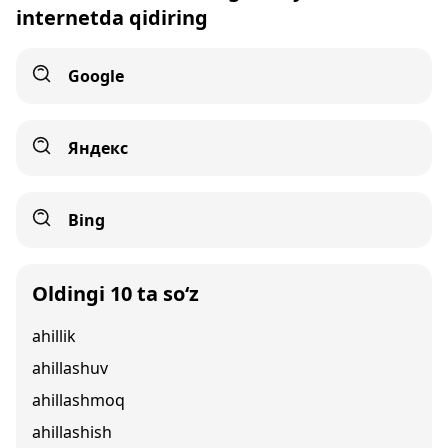
internetda qidiring
Google
Яндекс
Bing
Oldingi 10 ta so‘z
ahillik
ahillashuv
ahillashmoq
ahillashish