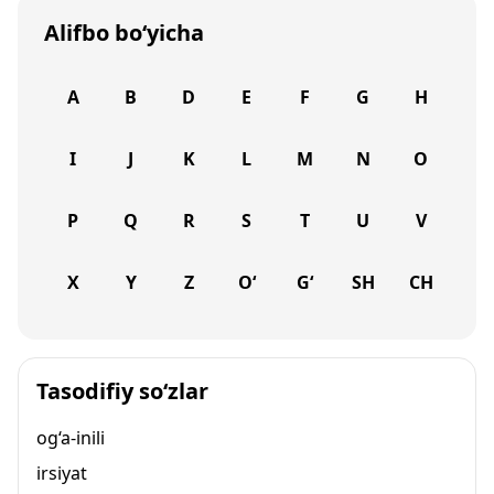
Alifbo bo‘yicha
A
B
D
E
F
G
H
I
J
K
L
M
N
O
P
Q
R
S
T
U
V
X
Y
Z
O‘
G‘
SH
CH
Tasodifiy so‘zlar
og‘a-inili
irsiyat