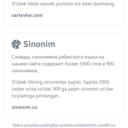
O‘zbek tilida savodli yozishni biz bilan boshlang.
sarlavha.com
Словарь синонимов узбекского языка на
нашем сайте содержит более 3300 слов и 900
синонимов.
O‘zbek tilining sinonimlar lug‘ati. Saytda 3300
tadan ortiq so‘zlar, 900 ga yaqin sinonim so‘zlar
to‘plamiga jamlangan.
sinonim.uz
ibora.uz
salsa.uz
skripka.uz
slovo.uz
television.uz
vatt.uz