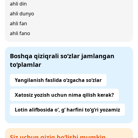
ahli din
ahli dunyo
ahli fan
ahli fano
Boshqa qiziqrali so‘zlar jamlangan
to‘plamlar
Yangilanish faslida o‘zgacha so‘zlar
Xatosiz yozish uchun nima qilish kerak?
Lotin alifbosida o‘, g‘ harfini to‘g‘ri yozamiz
Siz uchun qiziq bo‘lishi mumkin