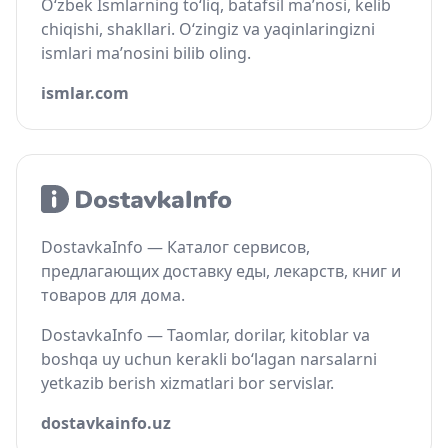
O‘zbek Ismlarning to‘liq, batafsil ma’nosi, kelib
chiqishi, shakllari. O‘zingiz va yaqinlaringizni
ismlari ma’nosini bilib oling.
ismlar.com
DostavkaInfo — Каталог сервисов,
предлагающих доставку еды, лекарств, книг и
товаров для дома.
DostavkaInfo — Taomlar, dorilar, kitoblar va
boshqa uy uchun kerakli bo‘lagan narsalarni
yetkazib berish xizmatlari bor servislar.
dostavkainfo.uz