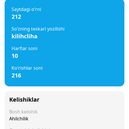
Saytdagi o‘rni
212
So‘zning teskari yozilishi
kilihcliha
Harflar soni
10
Ko‘rishlar soni
216
Kelishiklar
Bosh kelishik
Ahilchilik