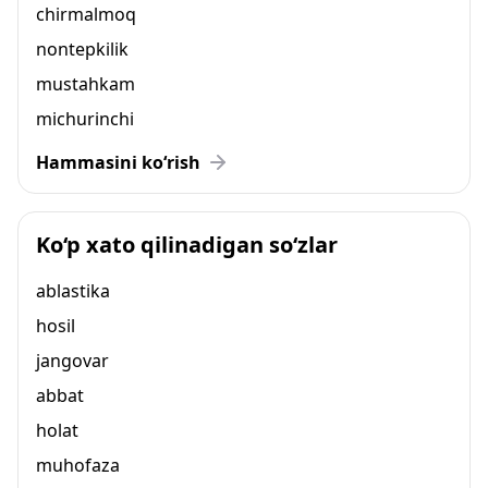
chirmalmoq
nontepkilik
mustahkam
michurinchi
Hammasini ko‘rish
Ko‘p xato qilinadigan so‘zlar
ablastika
hosil
jangovar
abbat
holat
muhofaza