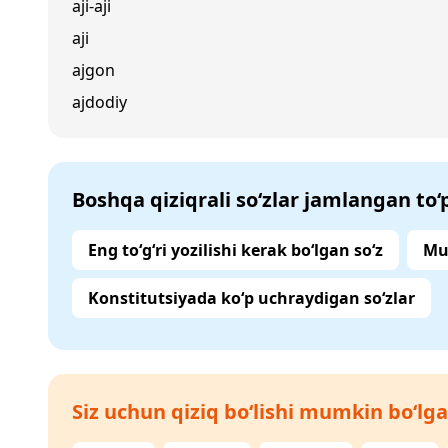
aji-aji
aji
ajgon
ajdodiy
Boshqa qiziqrali so‘zlar jamlangan to
Eng to‘g‘ri yozilishi kerak bo‘lgan so‘z
Mu
Konstitutsiyada ko‘p uchraydigan so‘zlar
Siz uchun qiziq bo‘lishi mumkin bo‘lga