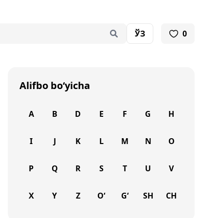
ЎЗ
0
Alifbo bo‘yicha
A
B
D
E
F
G
H
I
J
K
L
M
N
O
P
Q
R
S
T
U
V
X
Y
Z
O‘
G‘
SH
CH