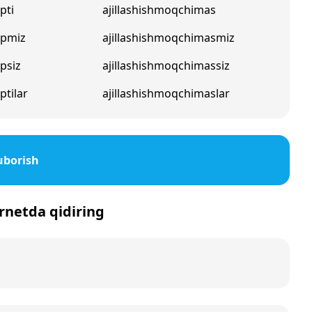
pti
ajillashishmoqchimas
apmiz
ajillashishmoqchimasmiz
psiz
ajillashishmoqchimassiz
ptilar
ajillashishmoqchimaslar
uborish
ternetda qidiring