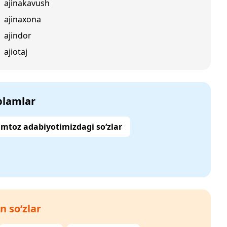
ajinakavush
ajinaxona
ajindor
ajiotaj
‘plamlar
mtoz adabiyotimizdagi so‘zlar
n so‘zlar