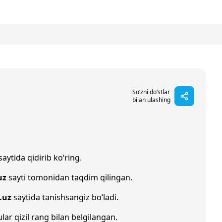
So‘zni do‘stlar
bilan ulashing
saytida qidirib ko‘ring.
uz
sayti tomonidan taqdim qilingan.
.uz
saytida tanishsangiz bo‘ladi.
ular qizil rang bilan belgilangan.