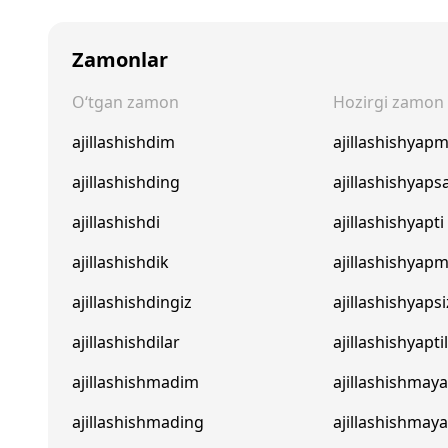
Zamonlar
O‘tgan zamon
Hozirgi zamon
ajillashishdim
ajillashishyap
ajillashishding
ajillashishyaps
ajillashishdi
ajillashishyapti
ajillashishdik
ajillashishyapm
ajillashishdingiz
ajillashishyapsi
ajillashishdilar
ajillashishyapti
ajillashishmadim
ajillashishma
ajillashishmading
ajillashishmay