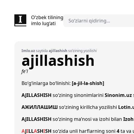
O‘zbek tilining
imlo lug‘ati
Imlo.uz
saytida
ajillashish
so‘zining yozilishi
ajillashish
fe'l
Bo‘g‘inlarga bo‘linishi:
[a-jil-la-shish]
AJILLASHISH
so‘zining sinonimlarini
Sinonim.uz
АЖИЛЛАШИШ
so‘zining kirillcha yozilishi
Lotin.
AJILLASHISH
so‘zining ma’nosi va izohi bilan
Izoh
A
J
I
L
L
A
SH
I
SH
so‘zida unli harflarning soni
4
ta va 