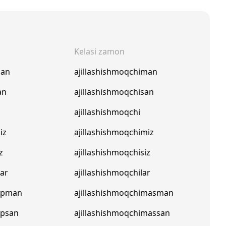
Kelasi zamon
man
ajillashishmoqchiman
an
ajillashishmoqchisan
ajillashishmoqchi
iz
ajillashishmoqchimiz
z
ajillashishmoqchisiz
lar
ajillashishmoqchilar
yapman
ajillashishmoqchimasman
apsan
ajillashishmoqchimassan