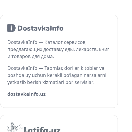
DostavkaInfo — Каталог сервисов,
предлагающих доставку еды, лекарств, книг
и товаров для дома.
DostavkaInfo — Taomlar, dorilar, kitoblar va
boshqa uy uchun kerakli bo‘lagan narsalarni
yetkazib berish xizmatlari bor servislar.
dostavkainfo.uz