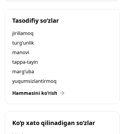
Tasodifiy so‘zlar
jirillamoq
turg‘unlik
manovi
tappa-tayin
marg‘uba
yuqumsizlantirmoq
Hammasini ko‘rish
Ko‘p xato qilinadigan so‘zlar