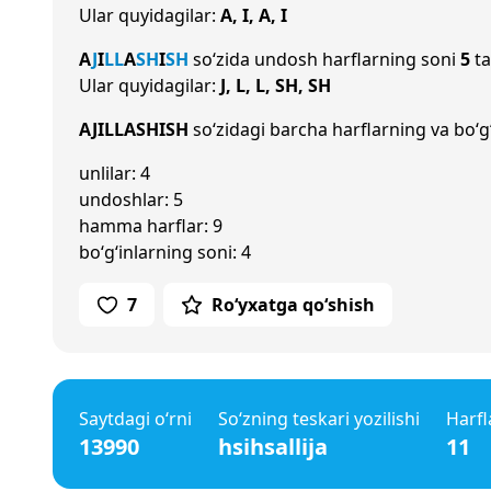
Ular quyidagilar:
A, I, A, I
A
J
I
L
L
A
SH
I
SH
so‘zida undosh harflarning soni
5
ta
Ular quyidagilar:
J, L, L, SH, SH
AJILLASHISH
so‘zidagi barcha harflarning va bo‘g‘
unlilar: 4
undoshlar: 5
hamma harflar: 9
bo‘g‘inlarning soni: 4
7
Ro‘yxatga qo‘shish
Saytdagi o‘rni
So‘zning teskari yozilishi
Harfl
13990
hsihsallija
11