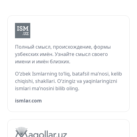
Полный смысл, происхождение, формы
узбекских имён. Узнайте смысл своего
имени и имён близких.
O‘zbek Ismlarning to‘liq, batafsil ma’nosi, kelib
chiqishi, shakllari. O‘zingiz va yaqinlaringizni
ismlari ma’nosini bilib oling.
ismlar.com