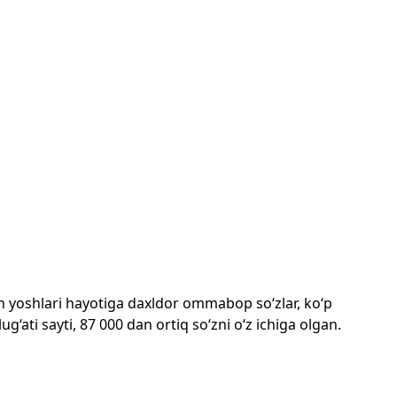
mon yoshlari hayotiga daxldor ommabop so‘zlar, ko‘p
‘ati sayti, 87 000 dan ortiq so‘zni o‘z ichiga olgan.