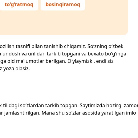
to‘g‘ratmoq
bosinqiramoq
ozilish tasnifi bilan tanishib chiqamiz. So‘zning o‘zbek
echta undosh va unlidan tarkib topgani va bexato bo‘g‘inga
ga oid ma’lumotlar berilgan. O‘ylaymizki, endi siz
z yoza olasiz.
zbek tilidagi so‘zlardan tarkib topgan. Saytimizda hozirgi za
 jamlashtirilgan. Mana shu so‘zlar asosida yaratilgan imlo lug