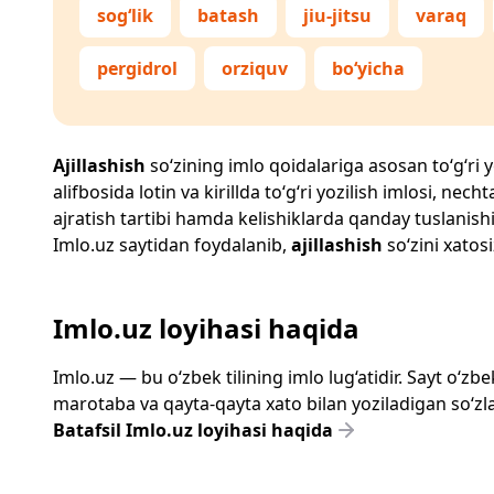
sog‘lik
batash
jiu-jitsu
varaq
pergidrol
orziquv
bo‘yicha
Ajillashish
so‘zining imlo qoidalariga asosan to‘g‘ri y
alifbosida lotin va kirillda to‘g‘ri yozilish imlosi, n
ajratish tartibi hamda kelishiklarda qanday tuslanishi
Imlo.uz
saytidan foydalanib,
ajillashish
so‘zini xatosi
Imlo.uz loyihasi haqida
Imlo.uz — bu o‘zbek tilining imlo lug‘atidir. Sayt o‘
marotaba va qayta-qayta xato bilan yoziladigan so‘zlar
Batafsil Imlo.uz loyihasi haqida