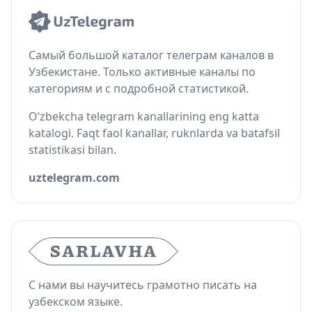
Самый большой каталог телеграм каналов в
Узбекистане. Только активные каналы по
категориям и с подробной статистикой.
O‘zbekcha telegram kanallarining eng katta
katalogi. Faqt faol kanallar, ruknlarda va batafsil
statistikasi bilan.
uztelegram.com
С нами вы научитесь грамотно писать на
узбекском языке.