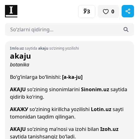
ЎЗ
0
Imlo.uz
saytida
akaju
so‘zining yozilishi
akaju
botanika
Bo‘g‘inlarga bo‘linishi:
[a-ka-ju]
AKAJU
so‘zining sinonimlarini
Sinonim.uz
saytida
qidirib ko‘ring.
АКАЖУ
so‘zining kirillcha yozilishi
Lotin.uz
sayti
tomonidan taqdim qilingan.
AKAJU
so‘zining ma’nosi va izohi bilan
Izoh.uz
saytida tanishsangiz bo‘ladi.