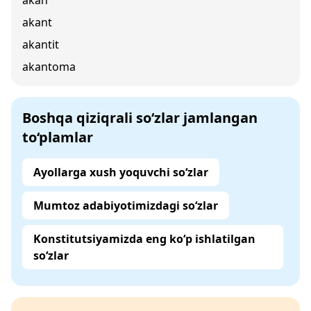
akan
akant
akantit
akantoma
Boshqa qiziqrali so‘zlar jamlangan
to‘plamlar
Ayollarga xush yoquvchi so‘zlar
Mumtoz adabiyotimizdagi so‘zlar
Konstitutsiyamizda eng ko‘p ishlatilgan
so‘zlar