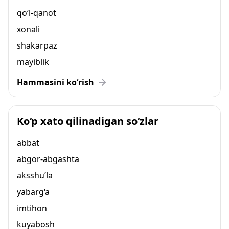
qo‘l-qanot
xonali
shakarpaz
mayiblik
Hammasini ko‘rish
Ko‘p xato qilinadigan so‘zlar
abbat
abgor-abgashta
aksshu’la
yabarg‘a
imtihon
kuyabosh