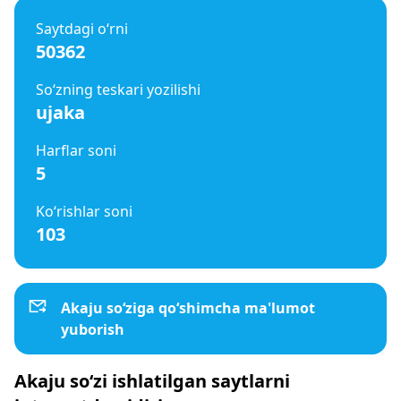
Saytdagi o‘rni
50362
So‘zning teskari yozilishi
ujaka
Harflar soni
5
Ko‘rishlar soni
103
Akaju so‘ziga qo‘shimcha ma'lumot
yuborish
Akaju so‘zi ishlatilgan saytlarni