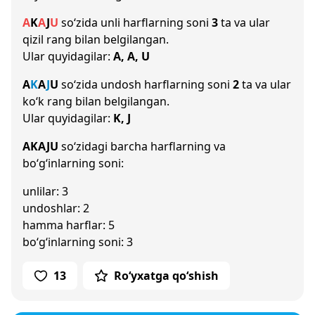
A
K
A
J
U
so‘zida unli harflarning soni
3
ta va ular
qizil rang bilan belgilangan.
Ular quyidagilar:
A, A, U
A
K
A
J
U
so‘zida undosh harflarning soni
2
ta va ular
ko‘k rang bilan belgilangan.
Ular quyidagilar:
K, J
AKAJU
so‘zidagi barcha harflarning va
bo‘g‘inlarning soni:
unlilar: 3
undoshlar: 2
hamma harflar: 5
bo‘g‘inlarning soni: 3
13
Ro‘yxatga qo‘shish