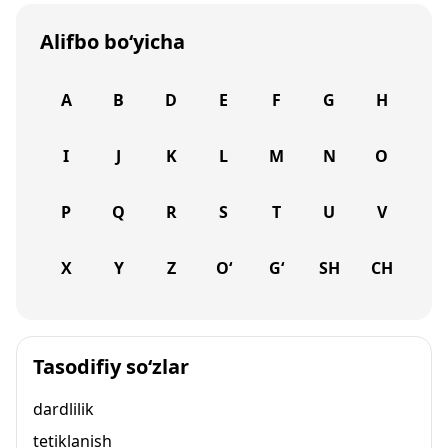
Alifbo bo‘yicha
A
B
D
E
F
G
H
I
J
K
L
M
N
O
P
Q
R
S
T
U
V
X
Y
Z
O‘
G‘
SH
CH
Tasodifiy so‘zlar
dardlilik
tetiklanish