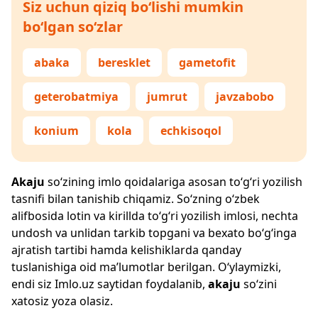
Siz uchun qiziq bo‘lishi mumkin
bo‘lgan so‘zlar
abaka
beresklet
gametofit
geterobatmiya
jumrut
javzabobo
konium
kola
echkisoqol
Akaju
so‘zining imlo qoidalariga asosan to‘g‘ri yozilish
tasnifi bilan tanishib chiqamiz. So‘zning o‘zbek
alifbosida lotin va kirillda to‘g‘ri yozilish imlosi, nechta
undosh va unlidan tarkib topgani va bexato bo‘g‘inga
ajratish tartibi hamda kelishiklarda qanday
tuslanishiga oid ma’lumotlar berilgan. O‘ylaymizki,
endi siz
Imlo.uz
saytidan foydalanib,
akaju
so‘zini
xatosiz yoza olasiz.