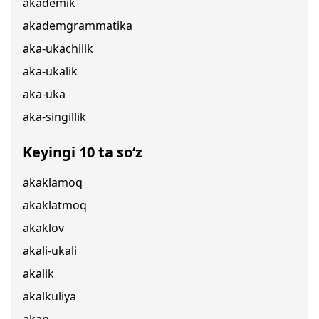
akademik
akademgrammatika
aka-ukachilik
aka-ukalik
aka-uka
aka-singillik
Keyingi 10 ta so‘z
akaklamoq
akaklatmoq
akaklov
akali-ukali
akalik
akalkuliya