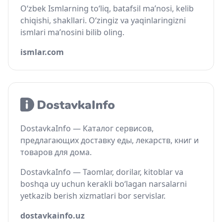
O‘zbek Ismlarning to‘liq, batafsil ma’nosi, kelib
chiqishi, shakllari. O‘zingiz va yaqinlaringizni
ismlari ma’nosini bilib oling.
ismlar.com
DostavkaInfo — Каталог сервисов,
предлагающих доставку еды, лекарств, книг и
товаров для дома.
DostavkaInfo — Taomlar, dorilar, kitoblar va
boshqa uy uchun kerakli bo‘lagan narsalarni
yetkazib berish xizmatlari bor servislar.
dostavkainfo.uz