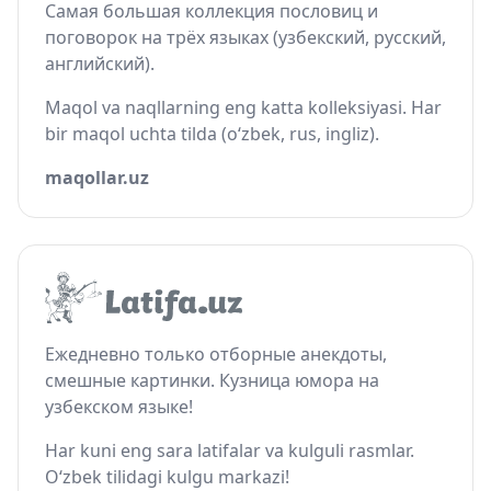
Самая большая коллекция пословиц и
поговорок на трёх языках (узбекский, русский,
английский).
Maqol va naqllarning eng katta kolleksiyasi. Har
bir maqol uchta tilda (o‘zbek, rus, ingliz).
maqollar.uz
Ежедневно только отборные анекдоты,
смешные картинки. Кузница юмора на
узбекском языке!
Har kuni eng sara latifalar va kulguli rasmlar.
O‘zbek tilidagi kulgu markazi!