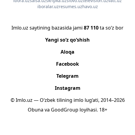
ibora.uz
salsa.uz
skripka.uz
slovo.uz
television.uz
vatt.uz
iboralar.uz
resumes.uz
havo.uz
Imlo.uz saytining bazasida jami
87 110
ta so‘z bor
Yangi so‘z qo‘shish
Aloqa
Facebook
Telegram
Instagram
© Imlo.uz — O‘zbek tilining imlo lug‘ati, 2014–2026
Obuna
va
GoodGroup
loyihasi.
18+