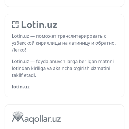
Lotin.uz — поможет транслитерировать с
узбекской кириллицы на латиницу и обратно.
Легко!
Lotin.uz — foydalanuvchilarga berilgan matnni
lotindan kirillga va aksincha o‘girish xizmatini
taklif etadi.
lotin.uz