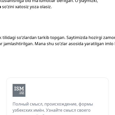
 tuslanishiga oid ma’lumotlar berilgan. O‘ylaymizki,
b
so‘zini xatosiz yoza olasiz.
zbek tilidagi so‘zlardan tarkib topgan. Saytimizda hozirgi za
 jamlashtirilgan. Mana shu so‘zlar asosida yaratilgan imlo lug
Полный смысл, происхождение, формы
узбекских имён. Узнайте смысл своего