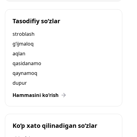
Tasodifiy so‘zlar
stroblash
g‘ijmaloq
aqlan
qasidanamo
qaynamoq
dupur
Hammasini ko‘rish
Ko‘p xato qilinadigan so‘zlar