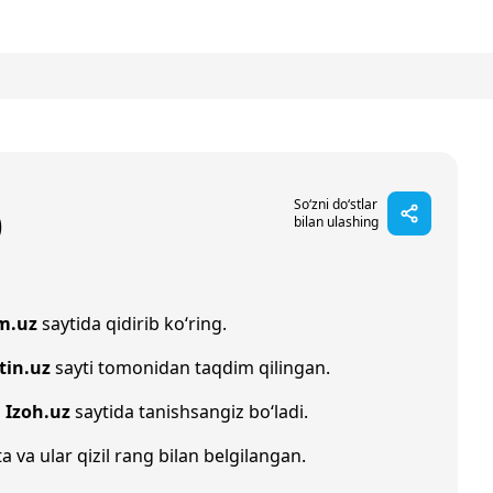
b
So‘zni do‘stlar
bilan ulashing
m.uz
saytida qidirib ko‘ring.
tin.uz
sayti tomonidan taqdim qilingan.
n
Izoh.uz
saytida tanishsangiz bo‘ladi.
a va ular qizil rang bilan belgilangan.