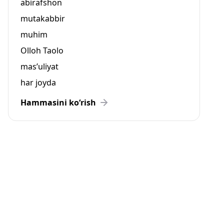
abirafshon
mutakabbir
muhim
Olloh Taolo
mas’uliyat
har joyda
Hammasini ko‘rish