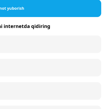
mot yuborish
ni internetda qidiring