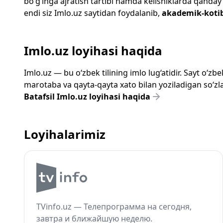
bo‘g‘inga ajratish tartibi hamda kelishiklarda qanday
endi siz
Imlo.uz
saytidan foydalanib,
akademik-koti
Imlo.uz loyihasi haqida
Imlo.uz — bu o‘zbek tilining imlo lug‘atidir. Sayt o‘
marotaba va qayta-qayta xato bilan yoziladigan so‘zlar
Batafsil Imlo.uz loyihasi haqida
Loyihalarimiz
TVinfo.uz — Телепрограмма на сегодня,
завтра и ближайшую неделю.