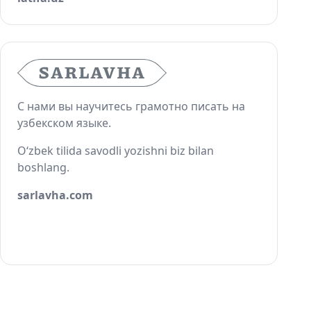
С нами вы научитесь грамотно писать на
узбекском языке.
O‘zbek tilida savodli yozishni biz bilan
boshlang.
sarlavha.com