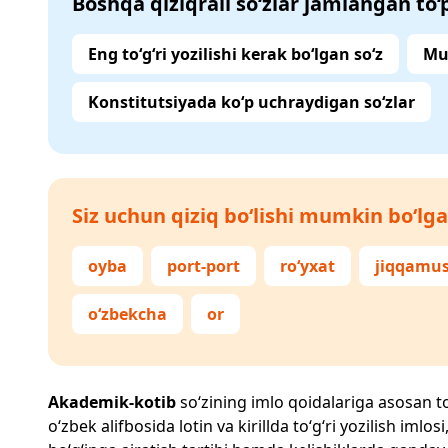
Boshqa qiziqrali so‘zlar jamlangan to
Eng to‘g‘ri yozilishi kerak bo‘lgan so‘z
Mu
Konstitutsiyada ko‘p uchraydigan so‘zlar
Siz uchun qiziq bo‘lishi mumkin bo‘lga
oyba
port-port
ro‘yxat
jiqqamu
o‘zbekcha
or
Akademik-kotib
so‘zining imlo qoidalariga asosan to‘
o‘zbek alifbosida lotin va kirillda to‘g‘ri yozilish im