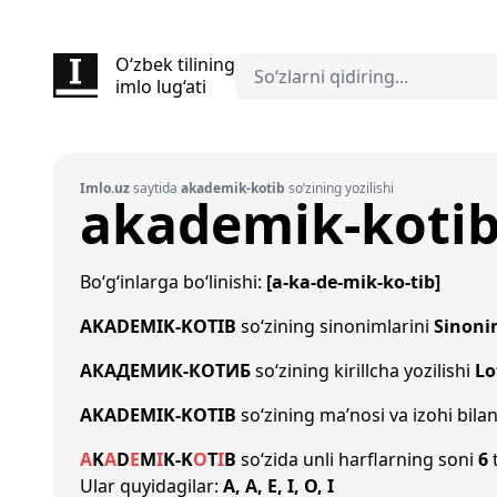
O‘zbek tilining
imlo lug‘ati
Imlo.uz
saytida
akademik-kotib
so‘zining yozilishi
akademik-koti
Bo‘g‘inlarga bo‘linishi:
[a-ka-de-mik-ko-tib]
AKADEMIK-KOTIB
so‘zining sinonimlarini
Sinoni
АКАДЕМИК-КОТИБ
so‘zining kirillcha yozilishi
Lo
AKADEMIK-KOTIB
so‘zining ma’nosi va izohi bila
A
K
A
D
E
M
I
K
-
K
O
T
I
B
so‘zida unli harflarning soni
6
t
Ular quyidagilar:
A, A, E, I, O, I