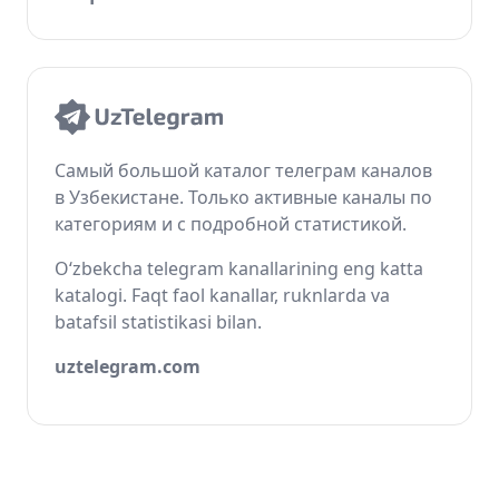
Самый большой каталог телеграм каналов
в Узбекистане. Только активные каналы по
категориям и с подробной статистикой.
O‘zbekcha telegram kanallarining eng katta
katalogi. Faqt faol kanallar, ruknlarda va
batafsil statistikasi bilan.
uztelegram.com