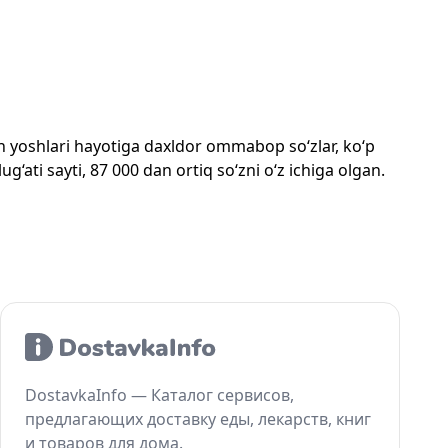
mon yoshlari hayotiga daxldor ommabop so‘zlar, ko‘p
‘ati sayti, 87 000 dan ortiq so‘zni o‘z ichiga olgan.
DostavkaInfo — Каталог сервисов,
предлагающих доставку еды, лекарств, книг
и товаров для дома.