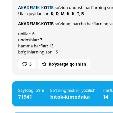
A
K
A
D
E
M
I
K
-
K
O
T
I
B
so‘zida undosh harflarning so
Ular quyidagilar:
K, D, M, K, K, T, B
AKADEMIK-KOTIB
so‘zidagi barcha harflarning va
unlilar: 6
undoshlar: 7
hamma harflar: 13
bo‘g‘inlarning soni: 6
3
Ro‘yxatga qo‘shish
Saytdagi o‘rni
So‘zning teskari yozilishi
Harfl
71941
bitok-kimedaka
14