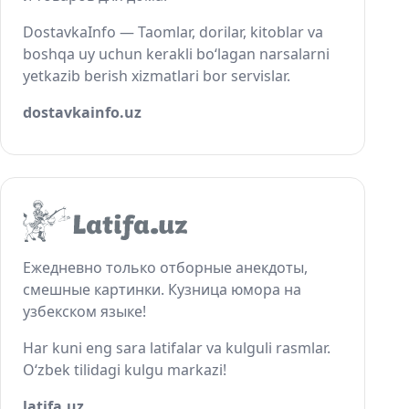
DostavkaInfo — Taomlar, dorilar, kitoblar va
boshqa uy uchun kerakli bo‘lagan narsalarni
yetkazib berish xizmatlari bor servislar.
dostavkainfo.uz
Ежедневно только отборные анекдоты,
смешные картинки. Кузница юмора на
узбекском языке!
Har kuni eng sara latifalar va kulguli rasmlar.
O‘zbek tilidagi kulgu markazi!
latifa.uz