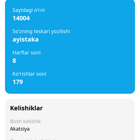
Saytdagi o‘rni
14004
So‘zning teskari yozilishi
ayistaka
Harflar soni
8
Ko‘rishlar soni
179
Kelishiklar
Bosh kelishik
Akatsiya