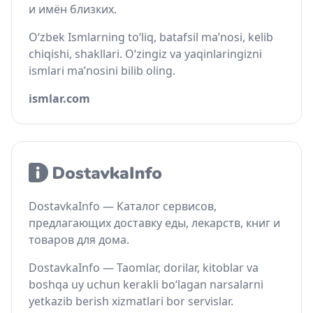
и имён близких.
O‘zbek Ismlarning to‘liq, batafsil ma’nosi, kelib
chiqishi, shakllari. O‘zingiz va yaqinlaringizni
ismlari ma’nosini bilib oling.
ismlar.com
DostavkaInfo — Каталог сервисов,
предлагающих доставку еды, лекарств, книг и
товаров для дома.
DostavkaInfo — Taomlar, dorilar, kitoblar va
boshqa uy uchun kerakli bo‘lagan narsalarni
yetkazib berish xizmatlari bor servislar.