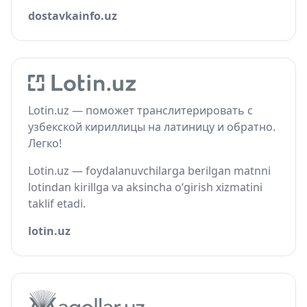
dostavkainfo.uz
Lotin.uz — поможет транслитерировать с
узбекской кириллицы на латиницу и обратно.
Легко!
Lotin.uz — foydalanuvchilarga berilgan matnni
lotindan kirillga va aksincha o‘girish xizmatini
taklif etadi.
lotin.uz