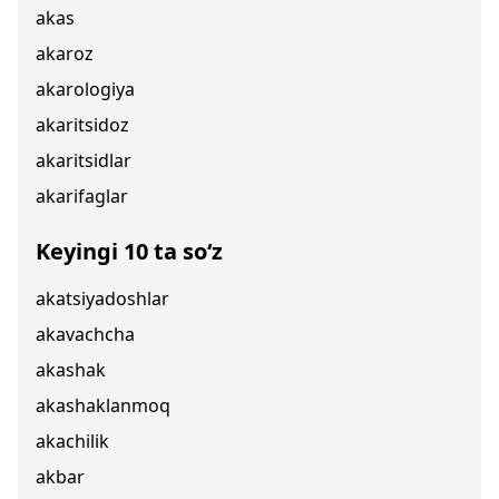
akas
akaroz
akarologiya
akaritsidoz
akaritsidlar
akarifaglar
Keyingi 10 ta so‘z
akatsiyadoshlar
akavachcha
akashak
akashaklanmoq
akachilik
akbar