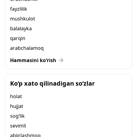
fayzlilik
mushkulot
balalayka
qarqin
arabchalamoq
Hammasini ko‘rish
Ko‘p xato qilinadigan so‘zlar
holat
hujjat
sog‘lik
sevimli
abjirlashmoq