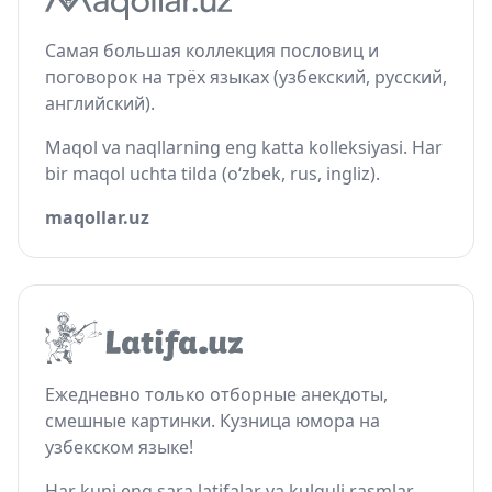
Самая большая коллекция пословиц и
поговорок на трёх языках (узбекский, русский,
английский).
Maqol va naqllarning eng katta kolleksiyasi. Har
bir maqol uchta tilda (o‘zbek, rus, ingliz).
maqollar.uz
Ежедневно только отборные анекдоты,
смешные картинки. Кузница юмора на
узбекском языке!
Har kuni eng sara latifalar va kulguli rasmlar.