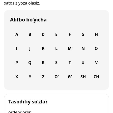
xatosiz yoza olasiz.
Alifbo bo‘yicha
A
B
D
E
F
G
H
I
J
K
L
M
N
O
P
Q
R
S
T
U
V
X
Y
Z
O‘
G‘
SH
CH
Tasodifiy so‘zlar
ordendorlik