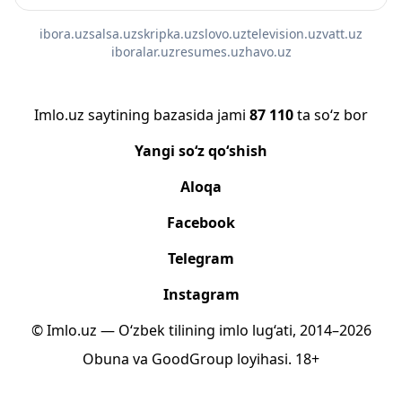
ibora.uz
salsa.uz
skripka.uz
slovo.uz
television.uz
vatt.uz
iboralar.uz
resumes.uz
havo.uz
Imlo.uz saytining bazasida jami
87 110
ta so‘z bor
Yangi so‘z qo‘shish
Aloqa
Facebook
Telegram
Instagram
© Imlo.uz — O‘zbek tilining imlo lug‘ati, 2014–2026
Obuna
va
GoodGroup
loyihasi.
18+