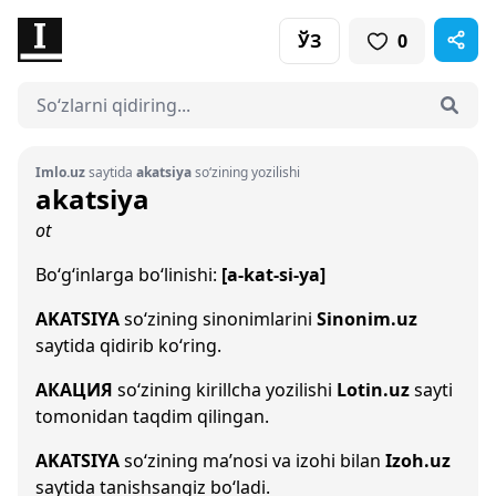
ЎЗ
0
Imlo.uz
saytida
akatsiya
so‘zining yozilishi
akatsiya
ot
Bo‘g‘inlarga bo‘linishi:
[a-kat-si-ya]
AKATSIYA
so‘zining sinonimlarini
Sinonim.uz
saytida qidirib ko‘ring.
АКАЦИЯ
so‘zining kirillcha yozilishi
Lotin.uz
sayti
tomonidan taqdim qilingan.
AKATSIYA
so‘zining ma’nosi va izohi bilan
Izoh.uz
saytida tanishsangiz bo‘ladi.