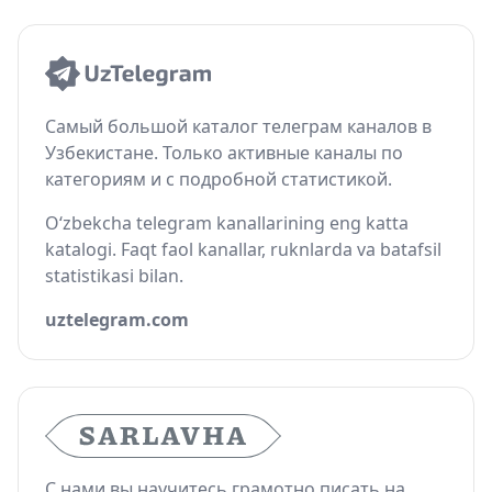
Самый большой каталог телеграм каналов в
Узбекистане. Только активные каналы по
категориям и с подробной статистикой.
O‘zbekcha telegram kanallarining eng katta
katalogi. Faqt faol kanallar, ruknlarda va batafsil
statistikasi bilan.
uztelegram.com
С нами вы научитесь грамотно писать на