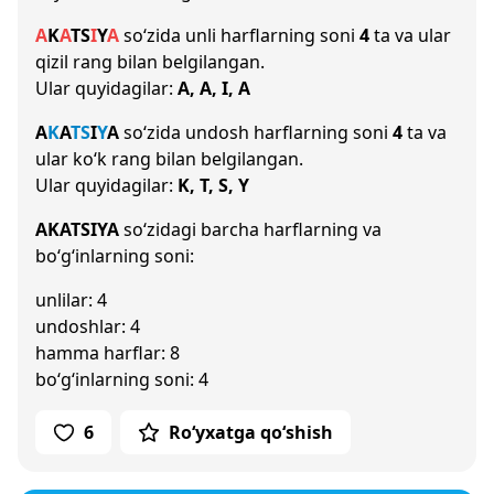
A
K
A
T
S
I
Y
A
so‘zida unli harflarning soni
4
ta va ular
qizil rang bilan belgilangan.
Ular quyidagilar:
A, A, I, A
A
K
A
T
S
I
Y
A
so‘zida undosh harflarning soni
4
ta va
ular ko‘k rang bilan belgilangan.
Ular quyidagilar:
K, T, S, Y
AKATSIYA
so‘zidagi barcha harflarning va
bo‘g‘inlarning soni:
unlilar: 4
undoshlar: 4
hamma harflar: 8
bo‘g‘inlarning soni: 4
6
Ro‘yxatga qo‘shish