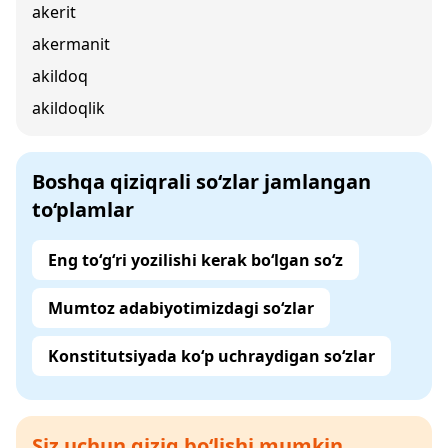
akerit
akermanit
akildoq
akildoqlik
Boshqa qiziqrali so‘zlar jamlangan
to‘plamlar
Eng to‘g‘ri yozilishi kerak bo‘lgan so‘z
Mumtoz adabiyotimizdagi so‘zlar
Konstitutsiyada ko‘p uchraydigan so‘zlar
Siz uchun qiziq bo‘lishi mumkin