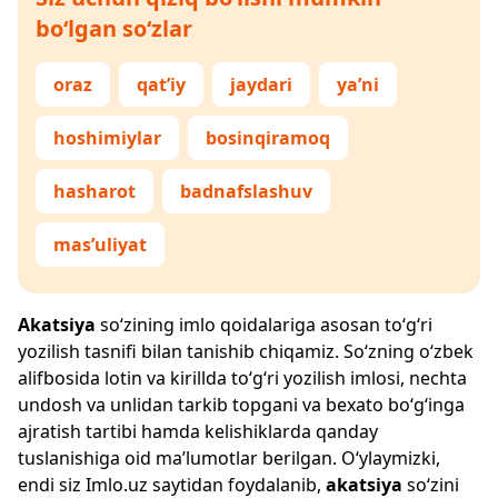
bo‘lgan so‘zlar
oraz
qat’iy
jaydari
ya’ni
hoshimiylar
bosinqiramoq
hasharot
badnafslashuv
mas’uliyat
Akatsiya
so‘zining imlo qoidalariga asosan to‘g‘ri
yozilish tasnifi bilan tanishib chiqamiz. So‘zning o‘zbek
alifbosida lotin va kirillda to‘g‘ri yozilish imlosi, nechta
undosh va unlidan tarkib topgani va bexato bo‘g‘inga
ajratish tartibi hamda kelishiklarda qanday
tuslanishiga oid ma’lumotlar berilgan. O‘ylaymizki,
endi siz
Imlo.uz
saytidan foydalanib,
akatsiya
so‘zini