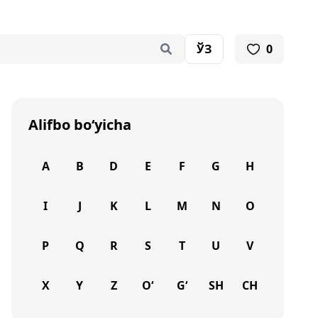
ЎЗ
0
Alifbo bo‘yicha
A
B
D
E
F
G
H
I
J
K
L
M
N
O
P
Q
R
S
T
U
V
X
Y
Z
O‘
G‘
SH
CH