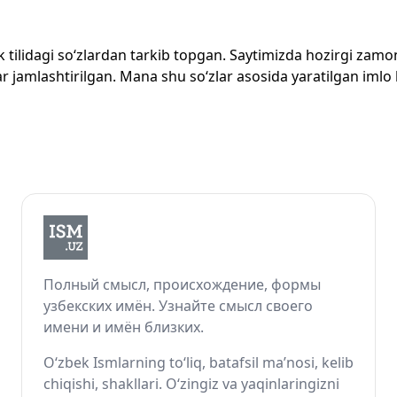
zbek tilidagi so‘zlardan tarkib topgan. Saytimizda hozirgi za
 jamlashtirilgan. Mana shu so‘zlar asosida yaratilgan imlo lug
Полный смысл, происхождение, формы
узбекских имён. Узнайте смысл своего
имени и имён близких.
O‘zbek Ismlarning to‘liq, batafsil ma’nosi, kelib
chiqishi, shakllari. O‘zingiz va yaqinlaringizni