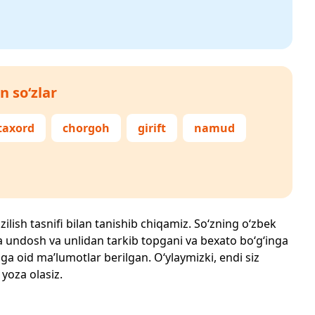
n so‘zlar
taxord
chorgoh
girift
namud
zilish tasnifi bilan tanishib chiqamiz. So‘zning o‘zbek
echta undosh va unlidan tarkib topgani va bexato bo‘g‘inga
ga oid ma’lumotlar berilgan. O‘ylaymizki, endi siz
 yoza olasiz.