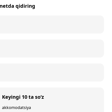
rnetda qidiring
Keyingi 10 ta so‘z
akkomodatsiya