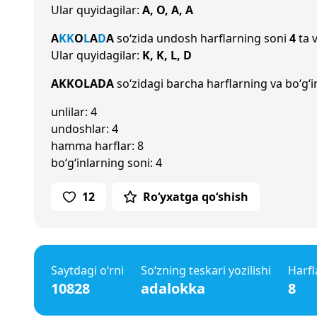
Ular quyidagilar:
A, O, A, A
A
K
K
O
L
A
D
A
so‘zida undosh harflarning soni
4
ta v
Ular quyidagilar:
K, K, L, D
AKKOLADA
so‘zidagi barcha harflarning va bo‘g‘i
unlilar: 4
undoshlar: 4
hamma harflar: 8
bo‘g‘inlarning soni: 4
12
Ro‘yxatga qo‘shish
Saytdagi o‘rni
So‘zning teskari yozilishi
Harfl
10828
adalokka
8