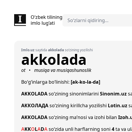
O‘zbek tilining
imlo lug‘ati
Imlo.uz
saytida
akkolada
so‘zining yozilishi
akkolada
ot
musiqa va musiqashunoslik
•
Bo‘g‘inlarga bo‘linishi:
[ak-ko-la-da]
AKKOLADA
so‘zining sinonimlarini
Sinonim.uz
sa
АККОЛАДА
so‘zining kirillcha yozilishi
Lotin.uz
sa
AKKOLADA
so‘zining ma’nosi va izohi bilan
Izoh.
A
K
K
O
L
A
D
A
so‘zida unli harflarning soni
4
ta va ul