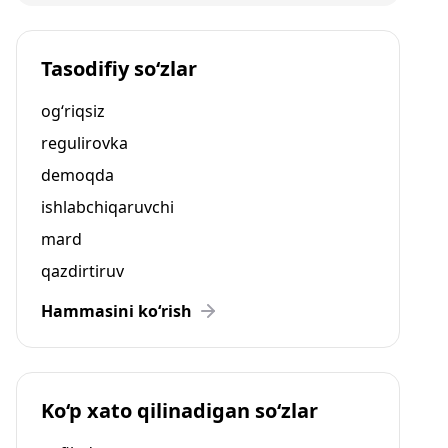
Tasodifiy so‘zlar
og‘riqsiz
regulirovka
demoqda
ishlabchiqaruvchi
mard
qazdirtiruv
Hammasini ko‘rish
Ko‘p xato qilinadigan so‘zlar