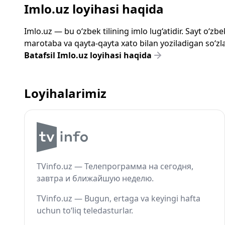
Imlo.uz loyihasi haqida
Imlo.uz — bu o‘zbek tilining imlo lug‘atidir. Sayt o‘
marotaba va qayta-qayta xato bilan yoziladigan so‘zlar
Batafsil Imlo.uz loyihasi haqida
Loyihalarimiz
TVinfo.uz — Телепрограмма на сегодня,
завтра и ближайшую неделю.
TVinfo.uz — Bugun, ertaga va keyingi hafta
uchun to‘liq teledasturlar.