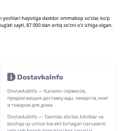
mon yoshlari hayotiga daxldor ommabop so‘zlar, ko‘p
‘ati sayti, 87 000 dan ortiq so‘zni o‘z ichiga olgan.
DostavkaInfo — Каталог сервисов,
предлагающих доставку еды, лекарств, книг
и товаров для дома.
DostavkaInfo — Taomlar, dorilar, kitoblar va
boshqa uy uchun kerakli bo‘lagan narsalarni
yetkazib berish xizmatlari bor servislar.