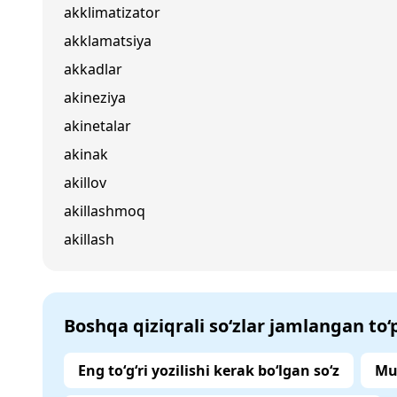
akklimatizator
akklamatsiya
akkadlar
akineziya
akinetalar
akinak
akillov
akillashmoq
akillash
Boshqa qiziqrali so‘zlar jamlangan to
Eng to‘g‘ri yozilishi kerak bo‘lgan so‘z
Mu