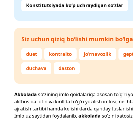
Konstitutsiyada ko‘p uchraydigan so‘zlar
Siz uchun qiziq bo‘lishi mumkin bo‘lga
duet
kontralto
jo‘rnavozlik
gep
duchava
daston
Akkolada
so‘zining imlo qoidalariga asosan to‘g‘ri yo
alifbosida lotin va kirillda to‘g‘ri yozilish imlosi, n
ajratish tartibi hamda kelishiklarda qanday tuslanishi
Imlo.uz
saytidan foydalanib,
akkolada
so‘zini xatosiz