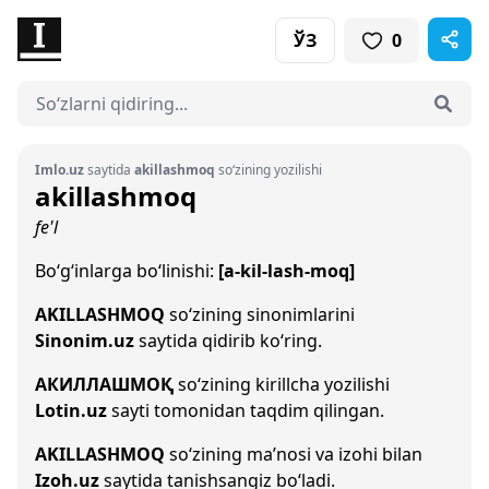
ЎЗ
0
Imlo.uz
saytida
akillashmoq
so‘zining yozilishi
akillashmoq
fe'l
Bo‘g‘inlarga bo‘linishi:
[a-kil-lash-moq]
AKILLASHMOQ
so‘zining sinonimlarini
Sinonim.uz
saytida qidirib ko‘ring.
АКИЛЛАШМОҚ
so‘zining kirillcha yozilishi
Lotin.uz
sayti tomonidan taqdim qilingan.
AKILLASHMOQ
so‘zining ma’nosi va izohi bilan
Izoh.uz
saytida tanishsangiz bo‘ladi.