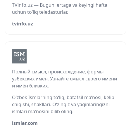
TVinfo.uz — Bugun, ertaga va keyingi hafta
uchun to‘liq teledasturlar.
tvinfo.uz
Полный смысл, происхождение, формы
узбекских имён. Узнайте смысл своего имени
и имён близких.
O‘zbek Ismlarning to‘liq, batafsil ma’nosi, kelib
chiqishi, shakllari. O‘zingiz va yaqinlaringizni
ismlari ma’nosini bilib oling.
ismlar.com