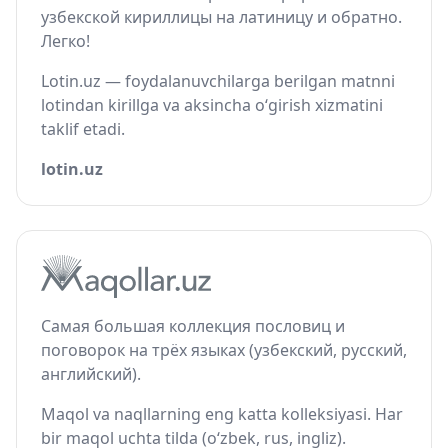
узбекской кириллицы на латиницу и обратно.
Легко!
Lotin.uz — foydalanuvchilarga berilgan matnni
lotindan kirillga va aksincha o‘girish xizmatini
taklif etadi.
lotin.uz
Самая большая коллекция пословиц и
поговорок на трёх языках (узбекский, русский,
английский).
Maqol va naqllarning eng katta kolleksiyasi. Har
bir maqol uchta tilda (o‘zbek, rus, ingliz).