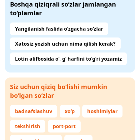
Boshqa qiziqrali so‘zlar jamlangan
to‘plamlar
Yangilanish faslida o‘zgacha so‘zlar
Xatosiz yozish uchun nima qilish kerak?
Lotin alifbosida o‘, g‘ harfini to‘g‘ri yozamiz
Siz uchun qiziq bo‘lishi mumkin
bo‘lgan so‘zlar
badnafslashuv
xo‘p
hoshimiylar
tekshirish
port-port