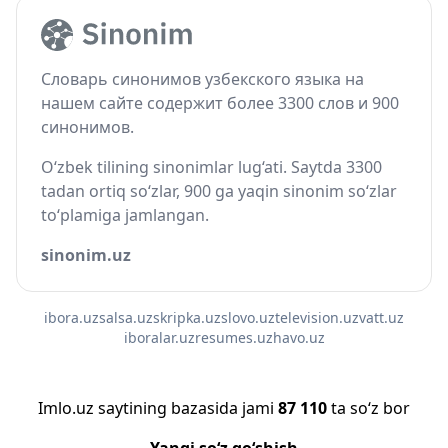
Словарь синонимов узбекского языка на
нашем сайте содержит более 3300 слов и 900
синонимов.
O‘zbek tilining sinonimlar lug‘ati. Saytda 3300
tadan ortiq so‘zlar, 900 ga yaqin sinonim so‘zlar
to‘plamiga jamlangan.
sinonim.uz
ibora.uz
salsa.uz
skripka.uz
slovo.uz
television.uz
vatt.uz
iboralar.uz
resumes.uz
havo.uz
Imlo.uz saytining bazasida jami
87 110
ta so‘z bor
Yangi so‘z qo‘shish