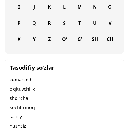
I
J
K
L
M
N
O
P
Q
R
S
T
U
V
X
Y
Z
O‘
G‘
SH
CH
Tasodifiy so‘zlar
kemaboshi
o‘qituvchilik
sho‘rcha
kechtirmoq
salbiy
husnsiz