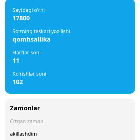
Saytdagi o‘rni
17800
So‘zning teskari yozilishi
qomhsallika
Harflar soni
11
Ko‘rishlar soni
102
Zamonlar
O‘tgan zamon
akillashdim