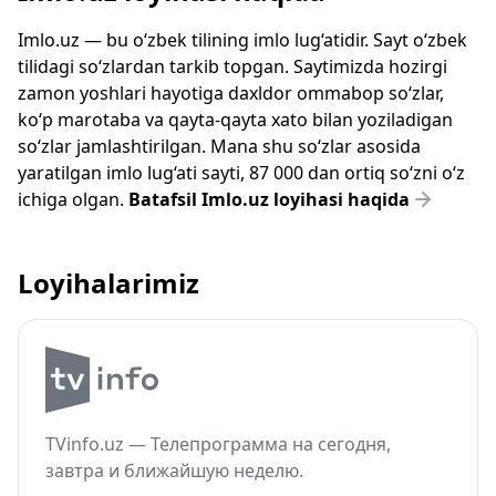
Imlo.uz — bu o‘zbek tilining imlo lug‘atidir. Sayt o‘zbek
tilidagi so‘zlardan tarkib topgan. Saytimizda hozirgi
zamon yoshlari hayotiga daxldor ommabop so‘zlar,
ko‘p marotaba va qayta-qayta xato bilan yoziladigan
so‘zlar jamlashtirilgan. Mana shu so‘zlar asosida
yaratilgan imlo lug‘ati sayti, 87 000 dan ortiq so‘zni o‘z
ichiga olgan.
Batafsil Imlo.uz loyihasi haqida
Loyihalarimiz
TVinfo.uz — Телепрограмма на сегодня,
завтра и ближайшую неделю.