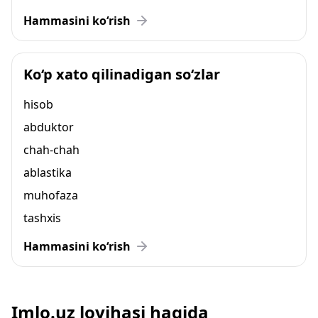
Hammasini ko‘rish
Ko‘p xato qilinadigan so‘zlar
hisob
abduktor
chah-chah
ablastika
muhofaza
tashxis
Hammasini ko‘rish
Imlo.uz loyihasi haqida