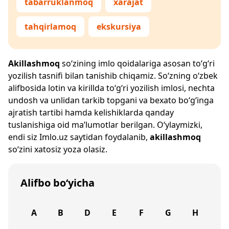
tabarruklanmoq
xarajat
tahqirlamoq
ekskursiya
Akillashmoq
so‘zining imlo qoidalariga asosan to‘g‘ri
yozilish tasnifi bilan tanishib chiqamiz. So‘zning o‘zbek
alifbosida lotin va kirillda to‘g‘ri yozilish imlosi, nechta
undosh va unlidan tarkib topgani va bexato bo‘g‘inga
ajratish tartibi hamda kelishiklarda qanday
tuslanishiga oid ma’lumotlar berilgan. O‘ylaymizki,
endi siz
Imlo.uz
saytidan foydalanib,
akillashmoq
so‘zini xatosiz yoza olasiz.
Alifbo bo‘yicha
A
B
D
E
F
G
H