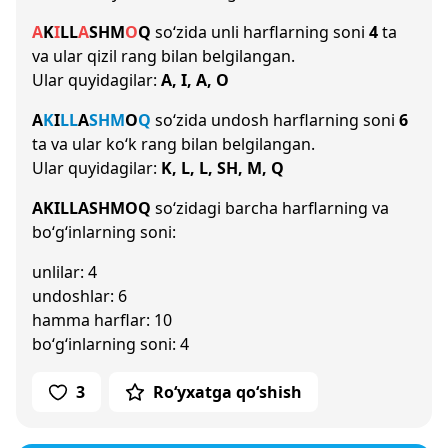
A
K
I
L
L
A
SH
M
O
Q
so‘zida unli harflarning soni
4
ta
va ular qizil rang bilan belgilangan.
Ular quyidagilar:
A, I, A, O
A
K
I
L
L
A
SH
M
O
Q
so‘zida undosh harflarning soni
6
ta va ular ko‘k rang bilan belgilangan.
Ular quyidagilar:
K, L, L, SH, M, Q
AKILLASHMOQ
so‘zidagi barcha harflarning va
bo‘g‘inlarning soni:
unlilar: 4
undoshlar: 6
hamma harflar: 10
bo‘g‘inlarning soni: 4
3
Ro‘yxatga qo‘shish