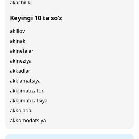
akachilik
Keyingi 10 ta so‘z
akillov
akinak
akinetalar
akineziya
akkadlar
akklamatsiya
akklimatizator
akklimatizatsiya
akkolada
akkomodatsiya