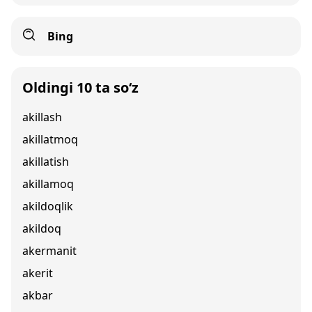
Bing
Oldingi 10 ta so‘z
akillash
akillatmoq
akillatish
akillamoq
akildoqlik
akildoq
akermanit
akerit
akbar