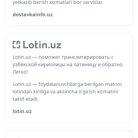
yetkazib berish xizmatlari bor servislar.
dostavkainfo.uz
Lotin.uz — поможет транслитерировать с
узбекской кириллицы на латиницу и обратно.
Легко!
Lotin.uz — foydalanuvchilarga berilgan matnni
lotindan kirillga va aksincha o‘girish xizmatini
taklif etadi.
lotin.uz