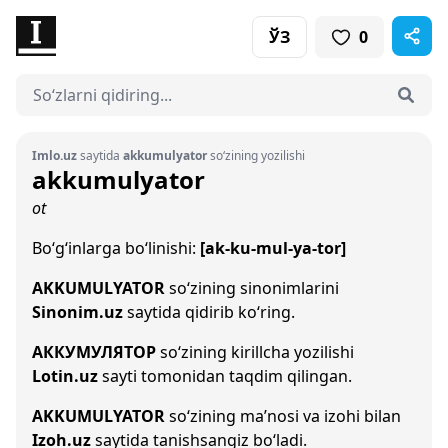
ЎЗ
0
Imlo.uz
saytida
akkumulyator
so‘zining yozilishi
akkumulyator
ot
Bo‘g‘inlarga bo‘linishi:
[ak-ku-mul-ya-tor]
AKKUMULYATOR
so‘zining sinonimlarini
Sinonim.uz
saytida qidirib ko‘ring.
АККУМУЛЯТОР
so‘zining kirillcha yozilishi
Lotin.uz
sayti tomonidan taqdim qilingan.
AKKUMULYATOR
so‘zining ma’nosi va izohi bilan
Izoh.uz
saytida tanishsangiz bo‘ladi.