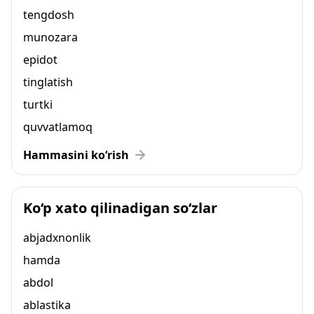
tengdosh
munozara
epidot
tinglatish
turtki
quvvatlamoq
Hammasini ko‘rish
Ko‘p xato qilinadigan so‘zlar
abjadxnonlik
hamda
abdol
ablastika