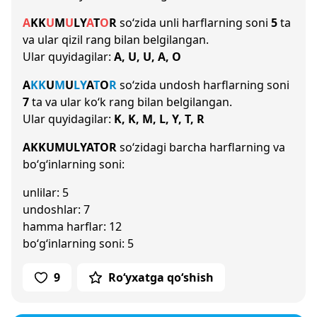
A
K
K
U
M
U
L
Y
A
T
O
R
so‘zida unli harflarning soni
5
ta
va ular qizil rang bilan belgilangan.
Ular quyidagilar:
A, U, U, A, O
A
K
K
U
M
U
L
Y
A
T
O
R
so‘zida undosh harflarning soni
7
ta va ular ko‘k rang bilan belgilangan.
Ular quyidagilar:
K, K, M, L, Y, T, R
AKKUMULYATOR
so‘zidagi barcha harflarning va
bo‘g‘inlarning soni:
unlilar: 5
undoshlar: 7
hamma harflar: 12
bo‘g‘inlarning soni: 5
9
Ro‘yxatga qo‘shish