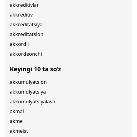
akkreditivlar
akkreditiv
akkreditatsiya
akkreditatsion
akkordli
akkordeonchi
Keyingi 10 ta so‘z
akkumulyatsion
akkumulyatsiya
akkumulyatsiyalash
akmal
akme
akmeist