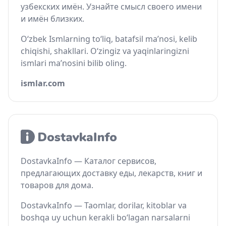
узбекских имён. Узнайте смысл своего имени
и имён близких.
O‘zbek Ismlarning to‘liq, batafsil ma’nosi, kelib
chiqishi, shakllari. O‘zingiz va yaqinlaringizni
ismlari ma’nosini bilib oling.
ismlar.com
DostavkaInfo — Каталог сервисов,
предлагающих доставку еды, лекарств, книг и
товаров для дома.
DostavkaInfo — Taomlar, dorilar, kitoblar va
boshqa uy uchun kerakli bo‘lagan narsalarni