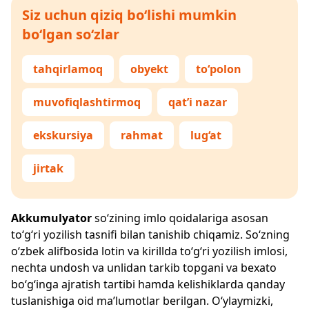
Siz uchun qiziq bo‘lishi mumkin
bo‘lgan so‘zlar
tahqirlamoq
obyekt
to‘polon
muvofiqlashtirmoq
qat’i nazar
ekskursiya
rahmat
lug‘at
jirtak
Akkumulyator
so‘zining imlo qoidalariga asosan
to‘g‘ri yozilish tasnifi bilan tanishib chiqamiz. So‘zning
o‘zbek alifbosida lotin va kirillda to‘g‘ri yozilish imlosi,
nechta undosh va unlidan tarkib topgani va bexato
bo‘g‘inga ajratish tartibi hamda kelishiklarda qanday
tuslanishiga oid ma’lumotlar berilgan. O‘ylaymizki,