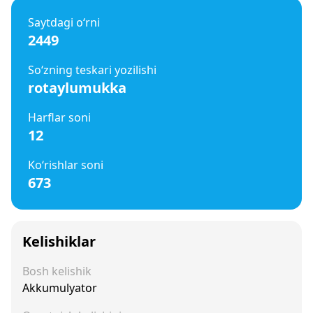
Saytdagi o‘rni
2449
So‘zning teskari yozilishi
rotaylumukka
Harflar soni
12
Ko‘rishlar soni
673
Kelishiklar
Bosh kelishik
Akkumulyator