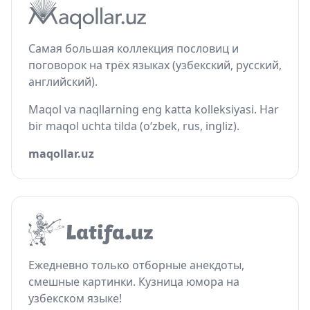
Самая большая коллекция пословиц и
поговорок на трёх языках (узбекский, русский,
английский).
Maqol va naqllarning eng katta kolleksiyasi. Har
bir maqol uchta tilda (o‘zbek, rus, ingliz).
maqollar.uz
Ежедневно только отборные анекдоты,
смешные картинки. Кузница юмора на
узбекском языке!