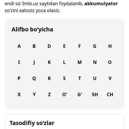
endi siz
Imlo.uz
saytidan foydalanib,
akkumulyator
so‘zini xatosiz yoza olasiz.
Alifbo bo‘yicha
A
B
D
E
F
G
H
I
J
K
L
M
N
O
P
Q
R
S
T
U
V
X
Y
Z
O‘
G‘
SH
CH
Tasodifiy so‘zlar