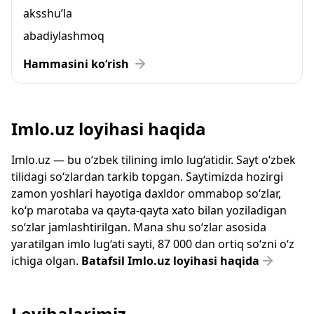
aksshu’la
abadiylashmoq
Hammasini ko‘rish
Imlo.uz loyihasi haqida
Imlo.uz — bu o‘zbek tilining imlo lug‘atidir. Sayt o‘zbek
tilidagi so‘zlardan tarkib topgan. Saytimizda hozirgi
zamon yoshlari hayotiga daxldor ommabop so‘zlar,
ko‘p marotaba va qayta-qayta xato bilan yoziladigan
so‘zlar jamlashtirilgan. Mana shu so‘zlar asosida
yaratilgan imlo lug‘ati sayti, 87 000 dan ortiq so‘zni o‘z
ichiga olgan.
Batafsil Imlo.uz loyihasi haqida
Loyihalarimiz