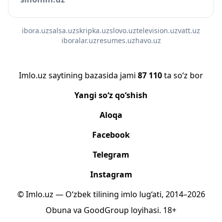
ibora.uz
salsa.uz
skripka.uz
slovo.uz
television.uz
vatt.uz
iboralar.uz
resumes.uz
havo.uz
Imlo.uz saytining bazasida jami
87 110
ta so‘z bor
Yangi so‘z qo‘shish
Aloqa
Facebook
Telegram
Instagram
© Imlo.uz — O‘zbek tilining imlo lug‘ati, 2014–2026
Obuna
va
GoodGroup
loyihasi.
18+