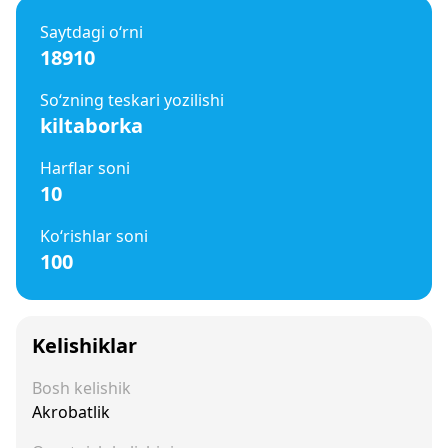
Saytdagi o‘rni
18910
So‘zning teskari yozilishi
kiltaborka
Harflar soni
10
Ko‘rishlar soni
100
Kelishiklar
Bosh kelishik
Akrobatlik