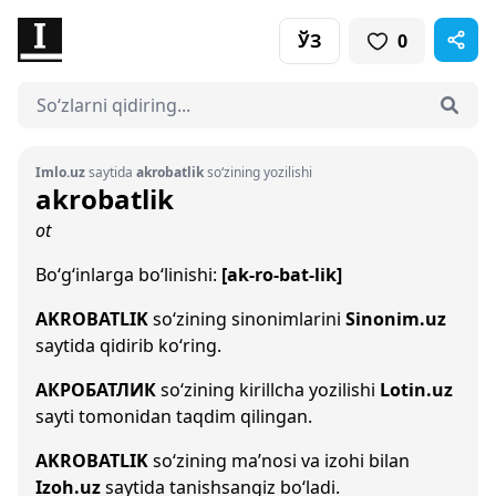
ЎЗ
0
Imlo.uz
saytida
akrobatlik
so‘zining yozilishi
akrobatlik
ot
Bo‘g‘inlarga bo‘linishi:
[ak-ro-bat-lik]
AKROBATLIK
so‘zining sinonimlarini
Sinonim.uz
saytida qidirib ko‘ring.
АКРОБАТЛИК
so‘zining kirillcha yozilishi
Lotin.uz
sayti tomonidan taqdim qilingan.
AKROBATLIK
so‘zining ma’nosi va izohi bilan
Izoh.uz
saytida tanishsangiz bo‘ladi.