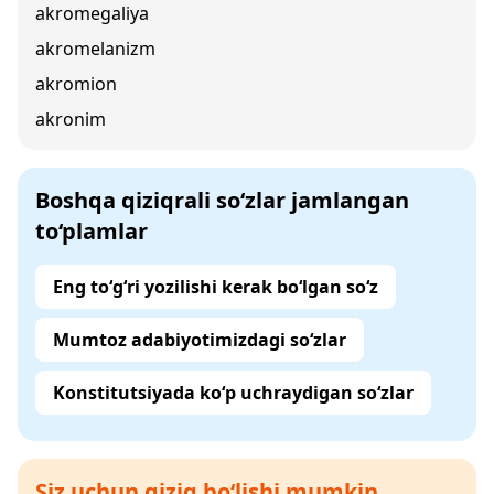
akromegaliya
akromelanizm
akromion
akronim
Boshqa qiziqrali so‘zlar jamlangan
to‘plamlar
Eng to‘g‘ri yozilishi kerak bo‘lgan so‘z
Mumtoz adabiyotimizdagi so‘zlar
Konstitutsiyada ko‘p uchraydigan so‘zlar
Siz uchun qiziq bo‘lishi mumkin