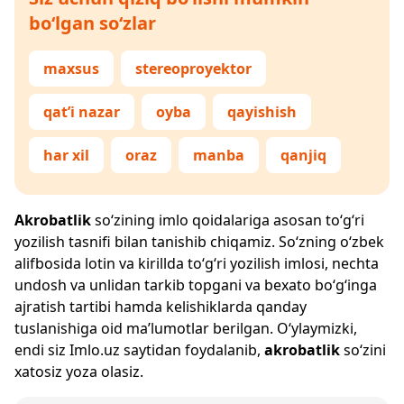
bo‘lgan so‘zlar
maxsus
stereoproyektor
qat’i nazar
oyba
qayishish
har xil
oraz
manba
qanjiq
Akrobatlik
so‘zining imlo qoidalariga asosan to‘g‘ri
yozilish tasnifi bilan tanishib chiqamiz. So‘zning o‘zbek
alifbosida lotin va kirillda to‘g‘ri yozilish imlosi, nechta
undosh va unlidan tarkib topgani va bexato bo‘g‘inga
ajratish tartibi hamda kelishiklarda qanday
tuslanishiga oid ma’lumotlar berilgan. O‘ylaymizki,
endi siz
Imlo.uz
saytidan foydalanib,
akrobatlik
so‘zini
xatosiz yoza olasiz.