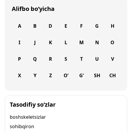
Alifbo bo‘yicha
A
B
D
E
F
G
H
I
J
K
L
M
N
O
P
Q
R
S
T
U
V
X
Y
Z
O‘
G‘
SH
CH
Tasodifiy so‘zlar
boshskeletsizlar
sohibqiron