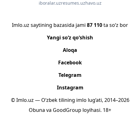
iboralar.uz
resumes.uz
havo.uz
Imlo.uz saytining bazasida jami
87 110
ta so‘z bor
Yangi so‘z qo‘shish
Aloqa
Facebook
Telegram
Instagram
© Imlo.uz — O‘zbek tilining imlo lug‘ati, 2014–2026
Obuna
va
GoodGroup
loyihasi.
18+