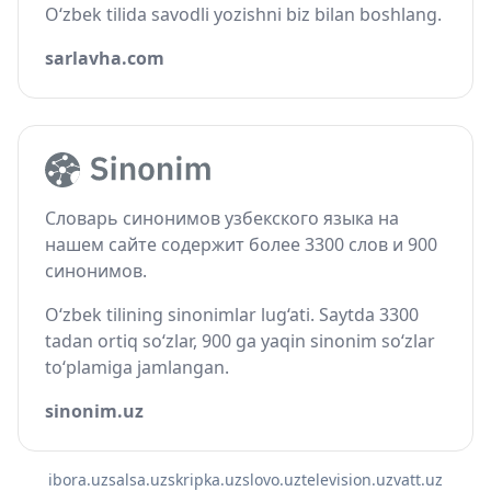
O‘zbek tilida savodli yozishni biz bilan boshlang.
sarlavha.com
Словарь синонимов узбекского языка на
нашем сайте содержит более 3300 слов и 900
синонимов.
O‘zbek tilining sinonimlar lug‘ati. Saytda 3300
tadan ortiq so‘zlar, 900 ga yaqin sinonim so‘zlar
to‘plamiga jamlangan.
sinonim.uz
ibora.uz
salsa.uz
skripka.uz
slovo.uz
television.uz
vatt.uz