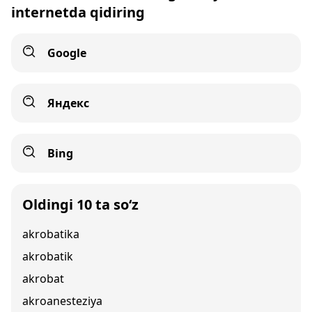
internetda qidiring
Google
Яндекс
Bing
Oldingi 10 ta so‘z
akrobatika
akrobatik
akrobat
akroanesteziya