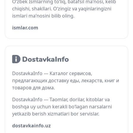
O‘zbek Ismlarning to‘liq, batafsil ma’nosi, kelib
chiqishi, shakllari. O‘zingiz va yaqinlaringizni
ismlari ma’nosini bilib oling.
ismlar.com
DostavkaInfo — Каталог сервисов,
предлагающих доставку еды, лекарств, книг и
товаров для дома.
DostavkaInfo — Taomlar, dorilar, kitoblar va
boshqa uy uchun kerakli bo‘lagan narsalarni
yetkazib berish xizmatlari bor servislar.
dostavkainfo.uz