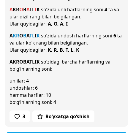
A
K
R
O
B
A
T
L
I
K
so‘zida unli harflarning soni
4
ta va
ular qizil rang bilan belgilangan.
Ular quyidagilar:
A, O, A, I
A
K
R
O
B
A
T
L
I
K
so‘zida undosh harflarning soni
6
ta
va ular ko‘k rang bilan belgilangan.
Ular quyidagilar:
K, R, B, T, L, K
AKROBATLIK
so‘zidagi barcha harflarning va
bo‘g‘inlarning soni:
unlilar: 4
undoshlar: 6
hamma harflar: 10
bo‘g‘inlarning soni: 4
3
Ro‘yxatga qo‘shish