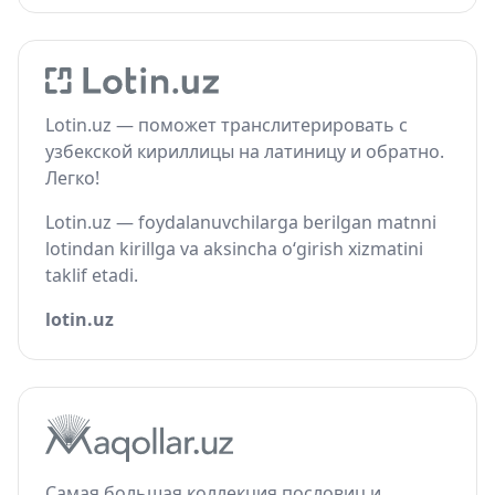
Lotin.uz — поможет транслитерировать с
узбекской кириллицы на латиницу и обратно.
Легко!
Lotin.uz — foydalanuvchilarga berilgan matnni
lotindan kirillga va aksincha o‘girish xizmatini
taklif etadi.
lotin.uz
Самая большая коллекция пословиц и