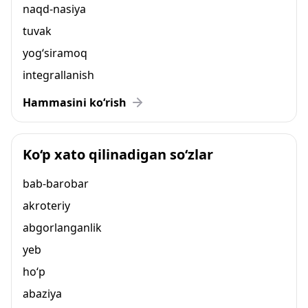
naqd-nasiya
tuvak
yog‘siramoq
integrallanish
Hammasini ko‘rish
Ko‘p xato qilinadigan so‘zlar
bab-barobar
akroteriy
abgorlanganlik
yeb
ho‘p
abaziya