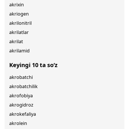
akrixin
akriogen
akrilonitril
akrilatlar
akrilat
akrilamid
Keyingi 10 ta so‘z
akrobatchi
akrobatchilik
akrofobiya
akrogidroz
akrokefaliya
akrolein