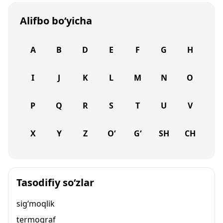
Alifbo bo‘yicha
A
B
D
E
F
G
H
I
J
K
L
M
N
O
P
Q
R
S
T
U
V
X
Y
Z
O‘
G‘
SH
CH
Tasodifiy so‘zlar
sig‘moqlik
termograf