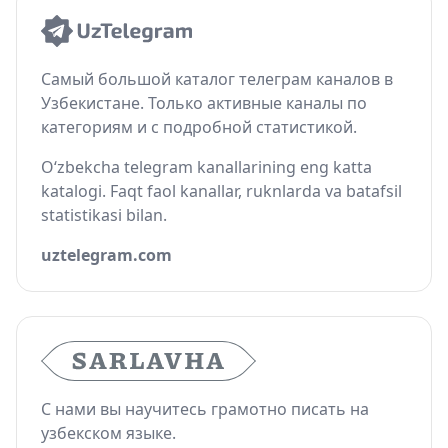
Самый большой каталог телеграм каналов в
Узбекистане. Только активные каналы по
категориям и с подробной статистикой.
O‘zbekcha telegram kanallarining eng katta
katalogi. Faqt faol kanallar, ruknlarda va batafsil
statistikasi bilan.
uztelegram.com
С нами вы научитесь грамотно писать на
узбекском языке.