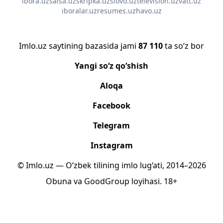
ibora.uz
salsa.uz
skripka.uz
slovo.uz
television.uz
vatt.uz
iboralar.uz
resumes.uz
havo.uz
Imlo.uz saytining bazasida jami
87 110
ta so‘z bor
Yangi so‘z qo‘shish
Aloqa
Facebook
Telegram
Instagram
© Imlo.uz — O‘zbek tilining imlo lug‘ati, 2014–2026
Obuna
va
GoodGroup
loyihasi.
18+