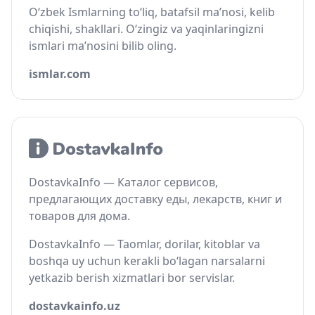
O‘zbek Ismlarning to‘liq, batafsil ma’nosi, kelib
chiqishi, shakllari. O‘zingiz va yaqinlaringizni
ismlari ma’nosini bilib oling.
ismlar.com
DostavkaInfo — Каталог сервисов,
предлагающих доставку еды, лекарств, книг и
товаров для дома.
DostavkaInfo — Taomlar, dorilar, kitoblar va
boshqa uy uchun kerakli bo‘lagan narsalarni
yetkazib berish xizmatlari bor servislar.
dostavkainfo.uz