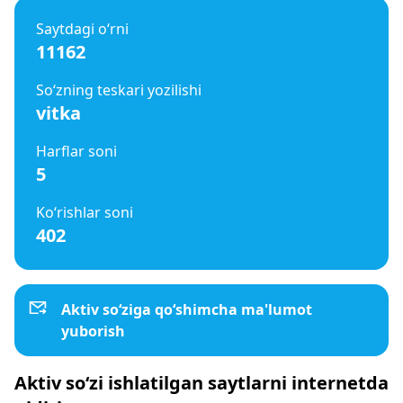
Saytdagi o‘rni
11162
So‘zning teskari yozilishi
vitka
Harflar soni
5
Ko‘rishlar soni
402
Aktiv so‘ziga qo‘shimcha ma'lumot
yuborish
Aktiv so‘zi ishlatilgan saytlarni internetda