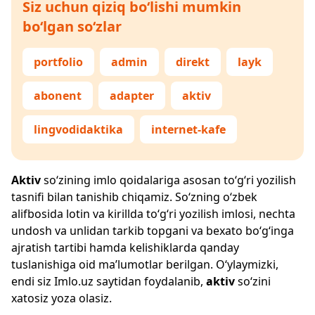
Siz uchun qiziq bo‘lishi mumkin
bo‘lgan so‘zlar
portfolio
admin
direkt
layk
abonent
adapter
aktiv
lingvodidaktika
internet-kafe
Aktiv
so‘zining imlo qoidalariga asosan to‘g‘ri yozilish
tasnifi bilan tanishib chiqamiz. So‘zning o‘zbek
alifbosida lotin va kirillda to‘g‘ri yozilish imlosi, nechta
undosh va unlidan tarkib topgani va bexato bo‘g‘inga
ajratish tartibi hamda kelishiklarda qanday
tuslanishiga oid ma’lumotlar berilgan. O‘ylaymizki,
endi siz
Imlo.uz
saytidan foydalanib,
aktiv
so‘zini
xatosiz yoza olasiz.