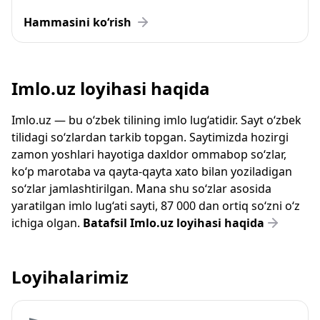
Hammasini ko‘rish
Imlo.uz loyihasi haqida
Imlo.uz — bu o‘zbek tilining imlo lug‘atidir. Sayt o‘zbek
tilidagi so‘zlardan tarkib topgan. Saytimizda hozirgi
zamon yoshlari hayotiga daxldor ommabop so‘zlar,
ko‘p marotaba va qayta-qayta xato bilan yoziladigan
so‘zlar jamlashtirilgan. Mana shu so‘zlar asosida
yaratilgan imlo lug‘ati sayti, 87 000 dan ortiq so‘zni o‘z
ichiga olgan.
Batafsil Imlo.uz loyihasi haqida
Loyihalarimiz