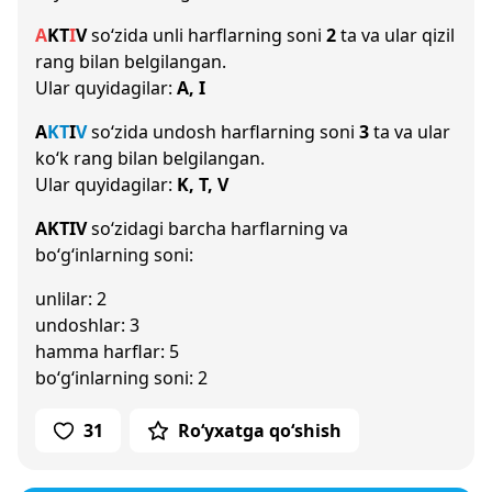
A
K
T
I
V
so‘zida unli harflarning soni
2
ta va ular qizil
rang bilan belgilangan.
Ular quyidagilar:
A, I
A
K
T
I
V
so‘zida undosh harflarning soni
3
ta va ular
ko‘k rang bilan belgilangan.
Ular quyidagilar:
K, T, V
AKTIV
so‘zidagi barcha harflarning va
bo‘g‘inlarning soni:
unlilar: 2
undoshlar: 3
hamma harflar: 5
bo‘g‘inlarning soni: 2
31
Ro‘yxatga qo‘shish