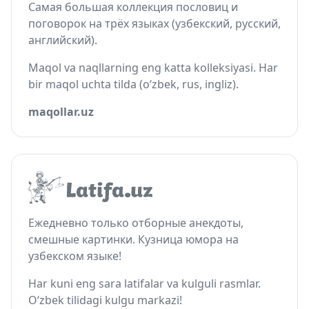
Самая большая коллекция пословиц и
поговорок на трёх языках (узбекский, русский,
английский).
Maqol va naqllarning eng katta kolleksiyasi. Har
bir maqol uchta tilda (o‘zbek, rus, ingliz).
maqollar.uz
Ежедневно только отборные анекдоты,
смешные картинки. Кузница юмора на
узбекском языке!
Har kuni eng sara latifalar va kulguli rasmlar.
O‘zbek tilidagi kulgu markazi!