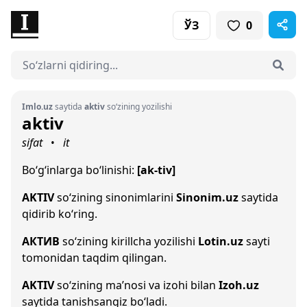
ЎЗ
0
Imlo.uz
saytida
aktiv
so‘zining yozilishi
aktiv
sifat
it
•
Bo‘g‘inlarga bo‘linishi:
[ak-tiv]
AKTIV
so‘zining sinonimlarini
Sinonim.uz
saytida
qidirib ko‘ring.
АКТИВ
so‘zining kirillcha yozilishi
Lotin.uz
sayti
tomonidan taqdim qilingan.
AKTIV
so‘zining ma’nosi va izohi bilan
Izoh.uz
saytida tanishsangiz bo‘ladi.