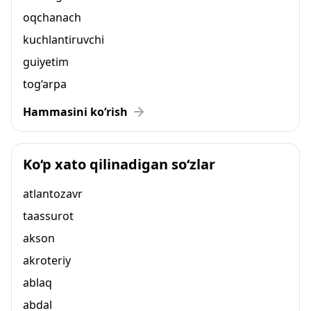
oqchanach
kuchlantiruvchi
guiyetim
tog‘arpa
Hammasini ko‘rish
Ko‘p xato qilinadigan so‘zlar
atlantozavr
taassurot
akson
akroteriy
ablaq
abdal