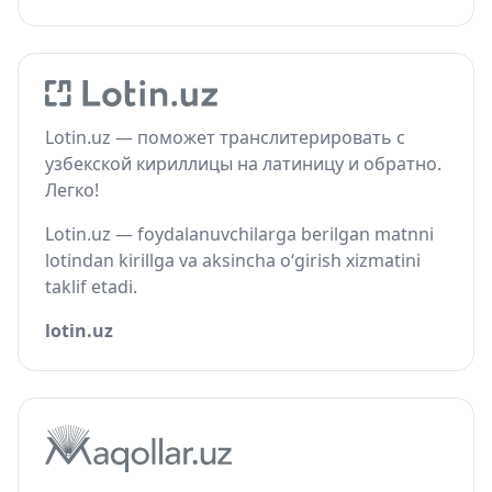
Lotin.uz — поможет транслитерировать с
узбекской кириллицы на латиницу и обратно.
Легко!
Lotin.uz — foydalanuvchilarga berilgan matnni
lotindan kirillga va aksincha o‘girish xizmatini
taklif etadi.
lotin.uz