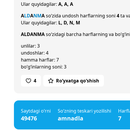
Ular quyidagilar:
A, A, A
A
L
D
A
N
M
A
so‘zida undosh harflarning soni
4
ta va
Ular quyidagilar:
L, D, N, M
ALDANMA
so‘zidagi barcha harflarning va bo‘g‘in
unlilar: 3
undoshlar: 4
hamma harflar: 7
bo‘g‘inlarning soni: 3
4
Ro‘yxatga qo‘shish
Saytdagi o‘rni
So‘zning teskari yozilishi
Harfl
49476
amnadla
7