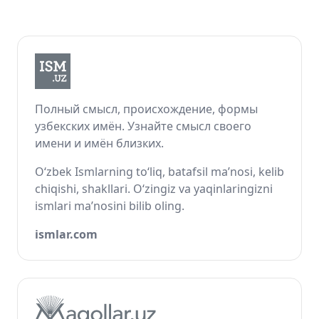
Полный смысл, происхождение, формы
узбекских имён. Узнайте смысл своего
имени и имён близких.
O‘zbek Ismlarning to‘liq, batafsil ma’nosi, kelib
chiqishi, shakllari. O‘zingiz va yaqinlaringizni
ismlari ma’nosini bilib oling.
ismlar.com