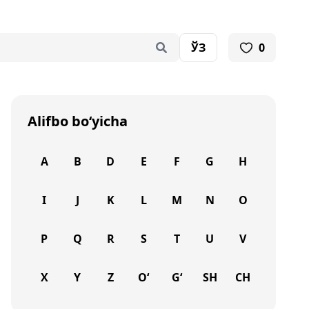
ЎЗ
0
Alifbo bo‘yicha
A
B
D
E
F
G
H
I
J
K
L
M
N
O
P
Q
R
S
T
U
V
X
Y
Z
O‘
G‘
SH
CH