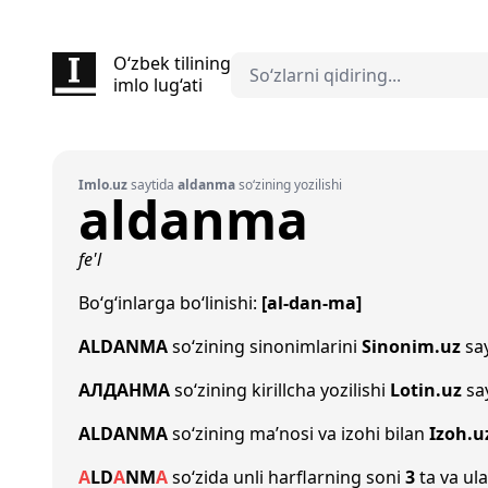
O‘zbek tilining
imlo lug‘ati
Imlo.uz
saytida
aldanma
so‘zining yozilishi
aldanma
fe'l
Bo‘g‘inlarga bo‘linishi:
[al-dan-ma]
ALDANMA
so‘zining sinonimlarini
Sinonim.uz
say
АЛДАНМА
so‘zining kirillcha yozilishi
Lotin.uz
say
ALDANMA
so‘zining ma’nosi va izohi bilan
Izoh.u
A
L
D
A
N
M
A
so‘zida unli harflarning soni
3
ta va ula