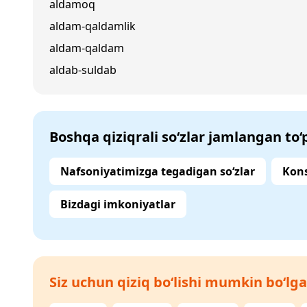
aldamoq
aldam-qaldamlik
aldam-qaldam
aldab-suldab
Boshqa qiziqrali so‘zlar jamlangan to
Nafsoniyatimizga tegadigan so‘zlar
Kons
Bizdagi imkoniyatlar
Siz uchun qiziq bo‘lishi mumkin bo‘lga