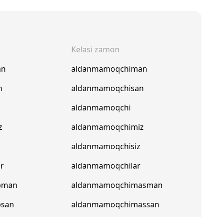
Kelasi zamon
an
aldanmamoqchiman
n
aldanmamoqchisan
aldanmamoqchi
z
aldanmamoqchimiz
aldanmamoqchisiz
ar
aldanmamoqchilar
pman
aldanmamoqchimasman
psan
aldanmamoqchimassan