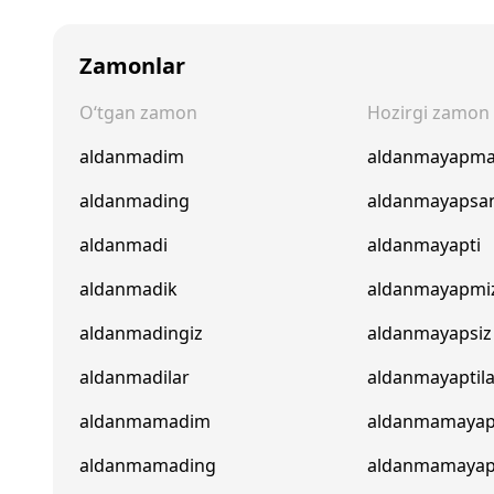
Zamonlar
O‘tgan zamon
Hozirgi zamon
aldanmadim
aldanmayapm
aldanmading
aldanmayapsa
aldanmadi
aldanmayapti
aldanmadik
aldanmayapmi
aldanmadingiz
aldanmayapsiz
aldanmadilar
aldanmayaptil
aldanmamadim
aldanmamaya
aldanmamading
aldanmamaya