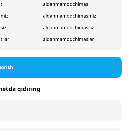
ti
aldanmamoqchimas
pmiz
aldanmamoqchimasmiz
siz
aldanmamoqchimassiz
ilar
aldanmamoqchimaslar
borish
rnetda qidiring