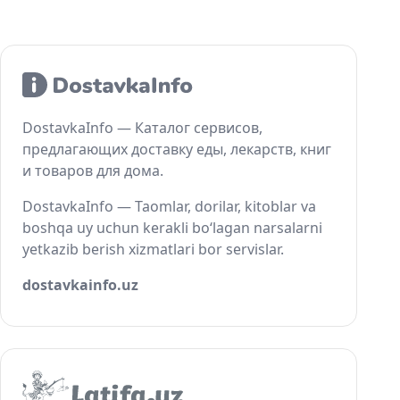
DostavkaInfo — Каталог сервисов,
предлагающих доставку еды, лекарств, книг
и товаров для дома.
DostavkaInfo — Taomlar, dorilar, kitoblar va
boshqa uy uchun kerakli bo‘lagan narsalarni
yetkazib berish xizmatlari bor servislar.
dostavkainfo.uz