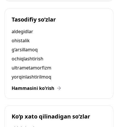
Tasodifiy so‘zlar
aldegidlar
ohistalik
g‘arsillamoq
ochiqlashtirish
ultrametamorfizm
yorqinlashtirilmoq
Hammasini ko‘rish
Ko‘p xato qilinadigan so‘zlar