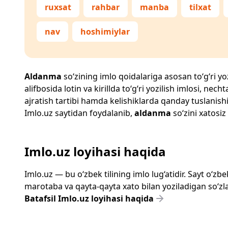
ruxsat
rahbar
manba
tilxat
nav
hoshimiylar
Aldanma
so‘zining imlo qoidalariga asosan to‘g‘ri yoz
alifbosida lotin va kirillda to‘g‘ri yozilish imlosi, n
ajratish tartibi hamda kelishiklarda qanday tuslanishi
Imlo.uz
saytidan foydalanib,
aldanma
so‘zini xatosiz
Imlo.uz loyihasi haqida
Imlo.uz — bu o‘zbek tilining imlo lug‘atidir. Sayt o‘
marotaba va qayta-qayta xato bilan yoziladigan so‘zlar
Batafsil Imlo.uz loyihasi haqida