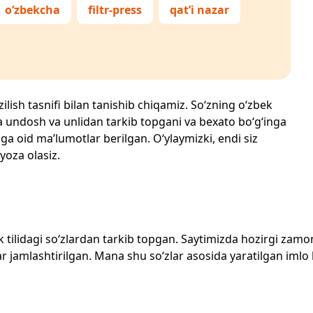
o‘zbekcha
filtr-press
qat’i nazar
ilish tasnifi bilan tanishib chiqamiz. So‘zning o‘zbek
echta undosh va unlidan tarkib topgani va bexato bo‘g‘inga
ga oid ma’lumotlar berilgan. O‘ylaymizki, endi siz
 yoza olasiz.
zbek tilidagi so‘zlardan tarkib topgan. Saytimizda hozirgi za
 jamlashtirilgan. Mana shu so‘zlar asosida yaratilgan imlo lug