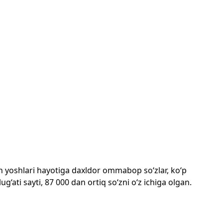
mon yoshlari hayotiga daxldor ommabop so‘zlar, ko‘p
‘ati sayti, 87 000 dan ortiq so‘zni o‘z ichiga olgan.