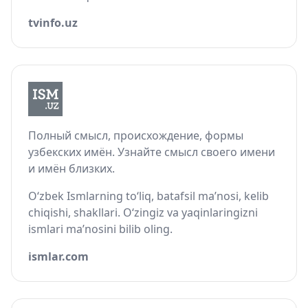
tvinfo.uz
Полный смысл, происхождение, формы
узбекских имён. Узнайте смысл своего имени
и имён близких.
O‘zbek Ismlarning to‘liq, batafsil ma’nosi, kelib
chiqishi, shakllari. O‘zingiz va yaqinlaringizni
ismlari ma’nosini bilib oling.
ismlar.com