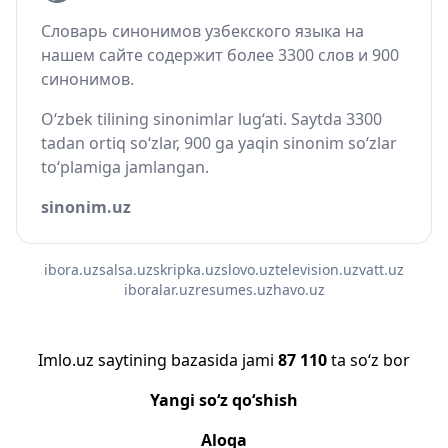
Словарь синонимов узбекского языка на
нашем сайте содержит более 3300 слов и 900
синонимов.
O‘zbek tilining sinonimlar lug‘ati. Saytda 3300
tadan ortiq so‘zlar, 900 ga yaqin sinonim so‘zlar
to‘plamiga jamlangan.
sinonim.uz
ibora.uz
salsa.uz
skripka.uz
slovo.uz
television.uz
vatt.uz
iboralar.uz
resumes.uz
havo.uz
Imlo.uz saytining bazasida jami
87 110
ta so‘z bor
Yangi so‘z qo‘shish
Aloqa