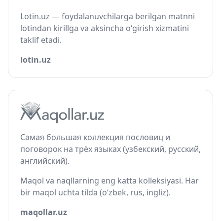
Lotin.uz — foydalanuvchilarga berilgan matnni
lotindan kirillga va aksincha o‘girish xizmatini
taklif etadi.
lotin.uz
Самая большая коллекция пословиц и
поговорок на трёх языках (узбекский, русский,
английский).
Maqol va naqllarning eng katta kolleksiyasi. Har
bir maqol uchta tilda (o‘zbek, rus, ingliz).
maqollar.uz