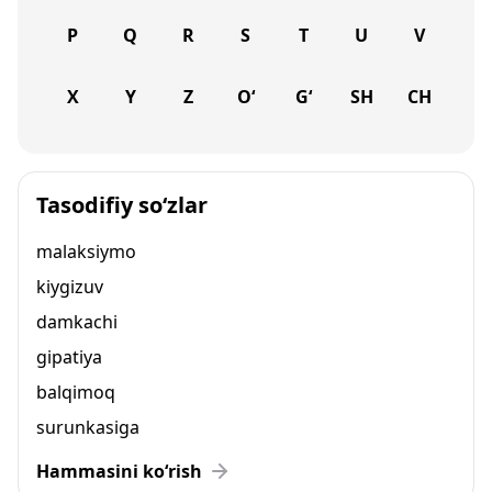
P
Q
R
S
T
U
V
X
Y
Z
O‘
G‘
SH
CH
Tasodifiy so‘zlar
malaksiymo
kiygizuv
damkachi
gipatiya
balqimoq
surunkasiga
Hammasini ko‘rish