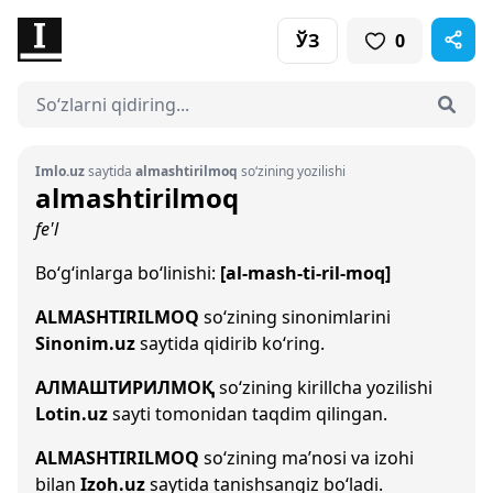
ЎЗ
0
Imlo.uz
saytida
almashtirilmoq
so‘zining yozilishi
almashtirilmoq
fe'l
Bo‘g‘inlarga bo‘linishi:
[al-mash-ti-ril-moq]
ALMASHTIRILMOQ
so‘zining sinonimlarini
Sinonim.uz
saytida qidirib ko‘ring.
АЛМАШТИРИЛМОҚ
so‘zining kirillcha yozilishi
Lotin.uz
sayti tomonidan taqdim qilingan.
ALMASHTIRILMOQ
so‘zining ma’nosi va izohi
bilan
Izoh.uz
saytida tanishsangiz bo‘ladi.