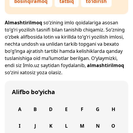
bosinqiramoq
tatbiq
to‘ldirish
Almashtirilmoq
so‘zining imlo qoidalariga asosan
to‘g‘ri yozilish tasnifi bilan tanishib chiqamiz. So‘zning
o‘zbek alifbosida lotin va kirillda to‘g‘ri yozilish imlosi,
nechta undosh va unlidan tarkib topgani va bexato
bo‘g‘inga ajratish tartibi hamda kelishiklarda qanday
tuslanishiga oid ma’lumotlar berilgan. O‘ylaymizki,
endi siz
Imlo.uz
saytidan foydalanib,
almashtirilmoq
so‘zini xatosiz yoza olasiz.
Alifbo bo‘yicha
A
B
D
E
F
G
H
I
J
K
L
M
N
O