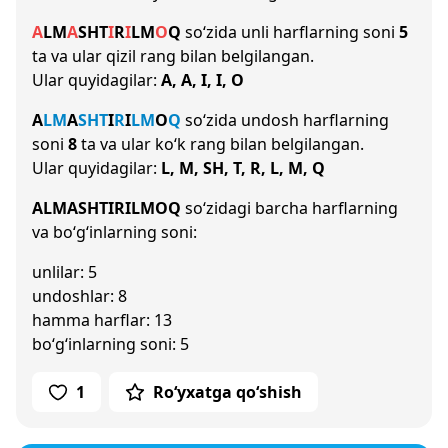
A
L
M
A
SH
T
I
R
I
L
M
O
Q
so‘zida unli harflarning soni
5
ta va ular qizil rang bilan belgilangan.
Ular quyidagilar:
A, A, I, I, O
A
L
M
A
SH
T
I
R
I
L
M
O
Q
so‘zida undosh harflarning
soni
8
ta va ular ko‘k rang bilan belgilangan.
Ular quyidagilar:
L, M, SH, T, R, L, M, Q
ALMASHTIRILMOQ
so‘zidagi barcha harflarning
va bo‘g‘inlarning soni:
unlilar: 5
undoshlar: 8
hamma harflar: 13
bo‘g‘inlarning soni: 5
1
Ro‘yxatga qo‘shish