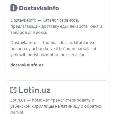
DostavkaInfo — Каталог сервисов,
предлагающих доставку еды, лекарств, книг и
товаров для дома.
DostavkaInfo — Taomlar, dorilar, kitoblar va
boshqa uy uchun kerakli bo‘lagan narsalarni
yetkazib berish xizmatlari bor servislar.
dostavkainfo.uz
Lotin.uz — поможет транслитерировать с
узбекской кириллицы на латиницу и обратно.
Легко!