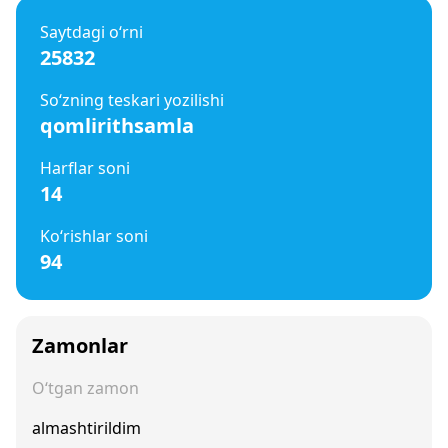
Saytdagi o‘rni
25832
So‘zning teskari yozilishi
qomlirithsamla
Harflar soni
14
Ko‘rishlar soni
94
Zamonlar
O‘tgan zamon
almashtirildim