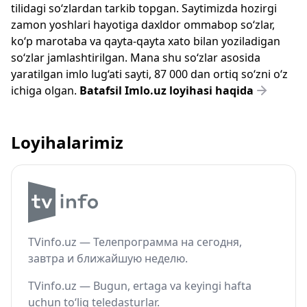
tilidagi so‘zlardan tarkib topgan. Saytimizda hozirgi
zamon yoshlari hayotiga daxldor ommabop so‘zlar,
ko‘p marotaba va qayta-qayta xato bilan yoziladigan
so‘zlar jamlashtirilgan. Mana shu so‘zlar asosida
yaratilgan imlo lug‘ati sayti, 87 000 dan ortiq so‘zni o‘z
ichiga olgan.
Batafsil Imlo.uz loyihasi haqida
Loyihalarimiz
TVinfo.uz — Телепрограмма на сегодня,
завтра и ближайшую неделю.
TVinfo.uz — Bugun, ertaga va keyingi hafta
uchun to‘liq teledasturlar.