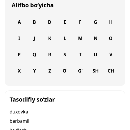
Alifbo bo‘yicha
A
B
D
E
F
G
H
I
J
K
L
M
N
O
P
Q
R
S
T
U
V
X
Y
Z
O‘
G‘
SH
CH
Tasodifiy so‘zlar
duxovka
barbamil