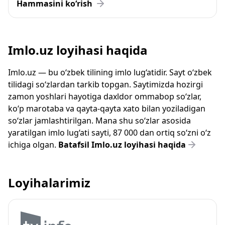
Hammasini ko‘rish
Imlo.uz loyihasi haqida
Imlo.uz — bu o‘zbek tilining imlo lug‘atidir. Sayt o‘zbek
tilidagi so‘zlardan tarkib topgan. Saytimizda hozirgi
zamon yoshlari hayotiga daxldor ommabop so‘zlar,
ko‘p marotaba va qayta-qayta xato bilan yoziladigan
so‘zlar jamlashtirilgan. Mana shu so‘zlar asosida
yaratilgan imlo lug‘ati sayti, 87 000 dan ortiq so‘zni o‘z
ichiga olgan.
Batafsil Imlo.uz loyihasi haqida
Loyihalarimiz