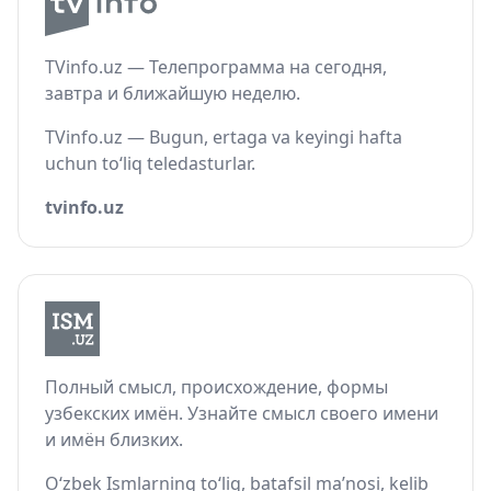
TVinfo.uz — Телепрограмма на сегодня,
завтра и ближайшую неделю.
TVinfo.uz — Bugun, ertaga va keyingi hafta
uchun to‘liq teledasturlar.
tvinfo.uz
Полный смысл, происхождение, формы
узбекских имён. Узнайте смысл своего имени
и имён близких.
O‘zbek Ismlarning to‘liq, batafsil ma’nosi, kelib