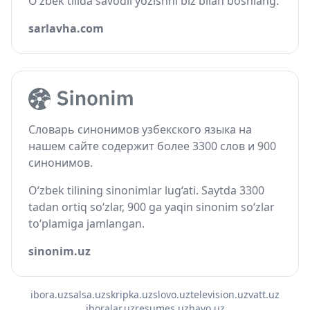
O‘zbek tilida savodli yozishni biz bilan boshlang.
sarlavha.com
Словарь синонимов узбекского языка на
нашем сайте содержит более 3300 слов и 900
синонимов.
O‘zbek tilining sinonimlar lug‘ati. Saytda 3300
tadan ortiq so‘zlar, 900 ga yaqin sinonim so‘zlar
to‘plamiga jamlangan.
sinonim.uz
ibora.uz
salsa.uz
skripka.uz
slovo.uz
television.uz
vatt.uz
iboralar.uz
resumes.uz
havo.uz