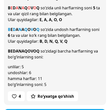
B
E
D
A
N
A
Q
O
V
O
Q
so‘zida unli harflarning soni
5
ta
va ular qizil rang bilan belgilangan.
Ular quyidagilar:
E, A, A, O, O
B
E
D
A
N
A
Q
O
V
O
Q
so‘zida undosh harflarning soni
6
ta va ular ko‘k rang bilan belgilangan.
Ular quyidagilar:
B, D, N, Q, V, Q
BEDANAQOVOQ
so‘zidagi barcha harflarning va
bo‘g‘inlarning soni:
unlilar: 5
undoshlar: 6
hamma harflar: 11
bo‘g‘inlarning soni: 5
4
Ro‘yxatga qo‘shish