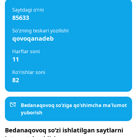
Saytdagi o‘rni
85633
So‘zning teskari yozilishi
qovoqanadeb
Harflar soni
11
Ko‘rishlar soni
82
Bedanaqovoq so‘ziga qo‘shimcha ma'lumot
yuborish
Bedanaqovoq so‘zi ishlatilgan saytlarni