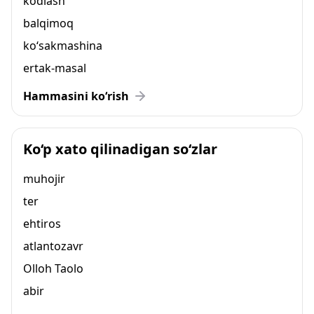
kodlash
balqimoq
ko‘sakmashina
ertak-masal
Hammasini ko‘rish
Ko‘p xato qilinadigan so‘zlar
muhojir
ter
ehtiros
atlantozavr
Olloh Taolo
abir