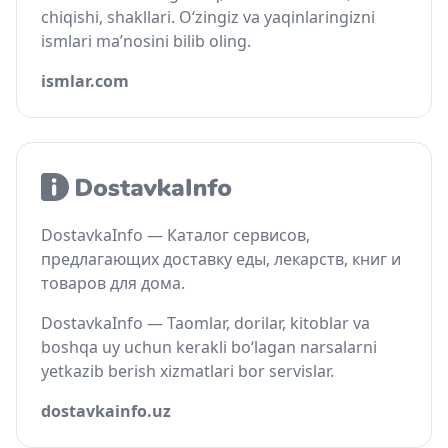
chiqishi, shakllari. O‘zingiz va yaqinlaringizni
ismlari ma’nosini bilib oling.
ismlar.com
DostavkaInfo — Каталог сервисов,
предлагающих доставку еды, лекарств, книг и
товаров для дома.
DostavkaInfo — Taomlar, dorilar, kitoblar va
boshqa uy uchun kerakli bo‘lagan narsalarni
yetkazib berish xizmatlari bor servislar.
dostavkainfo.uz