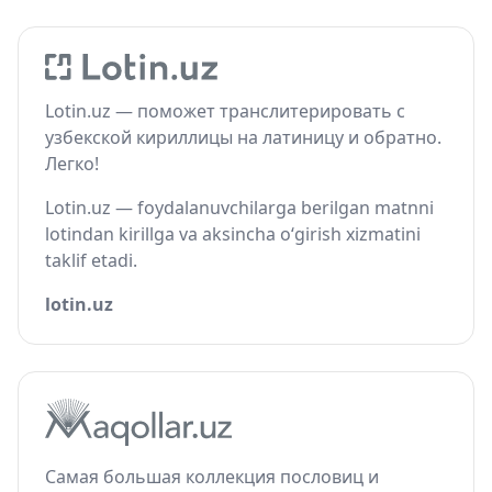
Lotin.uz — поможет транслитерировать с
узбекской кириллицы на латиницу и обратно.
Легко!
Lotin.uz — foydalanuvchilarga berilgan matnni
lotindan kirillga va aksincha o‘girish xizmatini
taklif etadi.
lotin.uz
Самая большая коллекция пословиц и