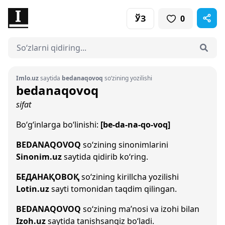
ЎЗ
0
Imlo.uz
saytida
bedanaqovoq
so‘zining yozilishi
bedanaqovoq
sifat
Bo‘g‘inlarga bo‘linishi:
[be-da-na-qo-voq]
BEDANAQOVOQ
so‘zining sinonimlarini
Sinonim.uz
saytida qidirib ko‘ring.
БЕДАНАҚОВОҚ
so‘zining kirillcha yozilishi
Lotin.uz
sayti tomonidan taqdim qilingan.
BEDANAQOVOQ
so‘zining ma’nosi va izohi bilan
Izoh.uz
saytida tanishsangiz bo‘ladi.