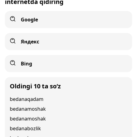
internetda qidiring
Google
Яндекс
Bing
Oldingi 10 ta so‘z
bedanaqadam
bedanamoshak
bedanamoshak
bedanabozlik