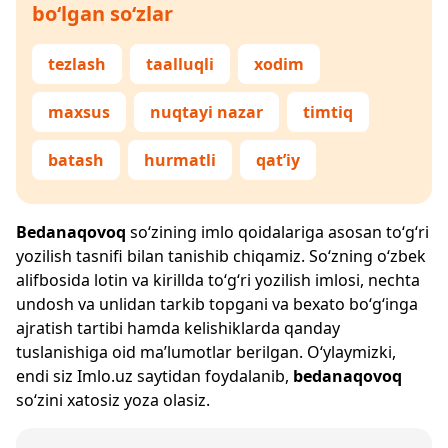
bo‘lgan so‘zlar
tezlash
taalluqli
xodim
maxsus
nuqtayi nazar
timtiq
batash
hurmatli
qat’iy
Bedanaqovoq
so‘zining imlo qoidalariga asosan to‘g‘ri
yozilish tasnifi bilan tanishib chiqamiz. So‘zning o‘zbek
alifbosida lotin va kirillda to‘g‘ri yozilish imlosi, nechta
undosh va unlidan tarkib topgani va bexato bo‘g‘inga
ajratish tartibi hamda kelishiklarda qanday
tuslanishiga oid ma’lumotlar berilgan. O‘ylaymizki,
endi siz
Imlo.uz
saytidan foydalanib,
bedanaqovoq
so‘zini xatosiz yoza olasiz.