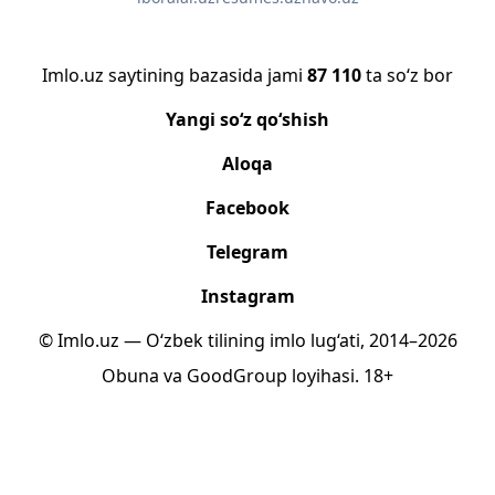
Imlo.uz saytining bazasida jami
87 110
ta so‘z bor
Yangi so‘z qo‘shish
Aloqa
Facebook
Telegram
Instagram
© Imlo.uz — O‘zbek tilining imlo lug‘ati, 2014–2026
Obuna
va
GoodGroup
loyihasi.
18+