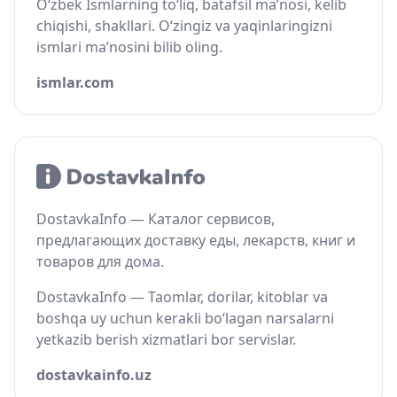
O‘zbek Ismlarning to‘liq, batafsil ma’nosi, kelib
chiqishi, shakllari. O‘zingiz va yaqinlaringizni
ismlari ma’nosini bilib oling.
ismlar.com
DostavkaInfo — Каталог сервисов,
предлагающих доставку еды, лекарств, книг и
товаров для дома.
DostavkaInfo — Taomlar, dorilar, kitoblar va
boshqa uy uchun kerakli bo‘lagan narsalarni
yetkazib berish xizmatlari bor servislar.
dostavkainfo.uz