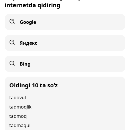
internetda qidiring
Google
Яндекс
Bing
Oldingi 10 ta so‘z
taqovul
taqmoqlik
taqmoq
taqmagul