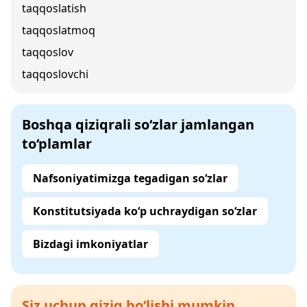
taqqoslatish
taqqoslatmoq
taqqoslov
taqqoslovchi
Boshqa qiziqrali so‘zlar jamlangan
to‘plamlar
Nafsoniyatimizga tegadigan so‘zlar
Konstitutsiyada ko‘p uchraydigan so‘zlar
Bizdagi imkoniyatlar
Siz uchun qiziq bo‘lishi mumkin