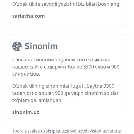
O‘zbek tilida savodli yozishni biz bilan boshlang.
sarlavha.com
Словарь синонимов узбекского языка на
нашем сайте содержит более 3300 слов и 900
синонимов.
O‘zbek tilining sinonimlar lug‘ati. Saytda 3300
tadan ortiq so‘zlar, 900 ga yaqin sinonim so‘zlar
to‘plamiga jamlangan.
sinonim.uz
ibora.uz
salsa.uz
skripka.uz
slovo.uz
television.uz
vatt.uz