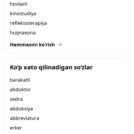
hovlash
kinostudiya
refleksoterapiya
huqnaxona
Hammasini ko‘rish
Ko‘p xato qilinadigan so‘zlar
barakatli
abduktor
sedra
abduksiya
abbreviatura
erker