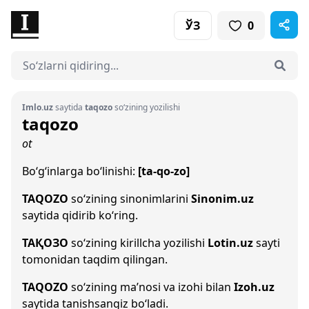
ЎЗ
0
Imlo.uz
saytida
taqozo
so‘zining yozilishi
taqozo
ot
Bo‘g‘inlarga bo‘linishi:
[ta-qo-zo]
TAQOZO
so‘zining sinonimlarini
Sinonim.uz
saytida qidirib ko‘ring.
ТАҚОЗО
so‘zining kirillcha yozilishi
Lotin.uz
sayti
tomonidan taqdim qilingan.
TAQOZO
so‘zining ma’nosi va izohi bilan
Izoh.uz
saytida tanishsangiz bo‘ladi.