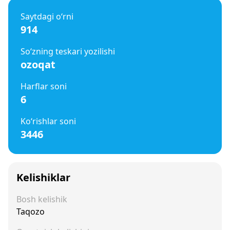
Saytdagi o‘rni
914
So‘zning teskari yozilishi
ozoqat
Harflar soni
6
Ko‘rishlar soni
3446
Kelishiklar
Bosh kelishik
Taqozo