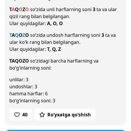
T
A
Q
O
Z
O
so‘zida unli harflarning soni
3
ta va ular
qizil rang bilan belgilangan.
Ular quyidagilar:
A, O, O
T
A
Q
O
Z
O
so‘zida undosh harflarning soni
3
ta va
ular ko‘k rang bilan belgilangan.
Ular quyidagilar:
T, Q, Z
TAQOZO
so‘zidagi barcha harflarning va
bo‘g‘inlarning soni:
unlilar: 3
undoshlar: 3
hamma harflar: 6
bo‘g‘inlarning soni: 3
40
Ro‘yxatga qo‘shish