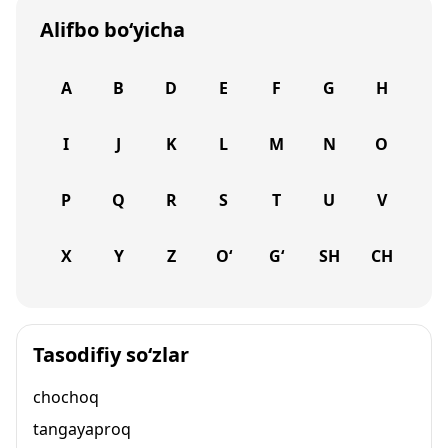
Alifbo bo‘yicha
A
B
D
E
F
G
H
I
J
K
L
M
N
O
P
Q
R
S
T
U
V
X
Y
Z
O‘
G‘
SH
CH
Tasodifiy so‘zlar
chochoq
tangayaproq