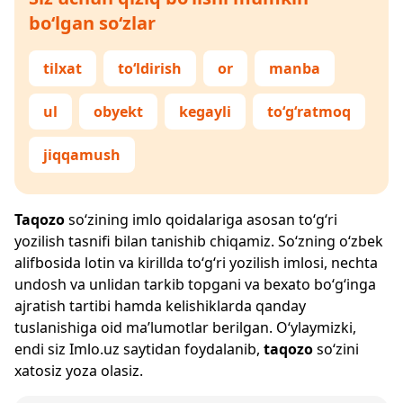
bo‘lgan so‘zlar
tilxat
to‘ldirish
or
manba
ul
obyekt
kegayli
to‘g‘ratmoq
jiqqamush
Taqozo
so‘zining imlo qoidalariga asosan to‘g‘ri
yozilish tasnifi bilan tanishib chiqamiz. So‘zning o‘zbek
alifbosida lotin va kirillda to‘g‘ri yozilish imlosi, nechta
undosh va unlidan tarkib topgani va bexato bo‘g‘inga
ajratish tartibi hamda kelishiklarda qanday
tuslanishiga oid ma’lumotlar berilgan. O‘ylaymizki,
endi siz
Imlo.uz
saytidan foydalanib,
taqozo
so‘zini
xatosiz yoza olasiz.