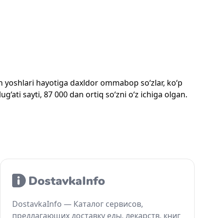
mon yoshlari hayotiga daxldor ommabop so‘zlar, ko‘p
‘ati sayti, 87 000 dan ortiq so‘zni o‘z ichiga olgan.
DostavkaInfo — Каталог сервисов,
предлагающих доставку еды, лекарств, книг