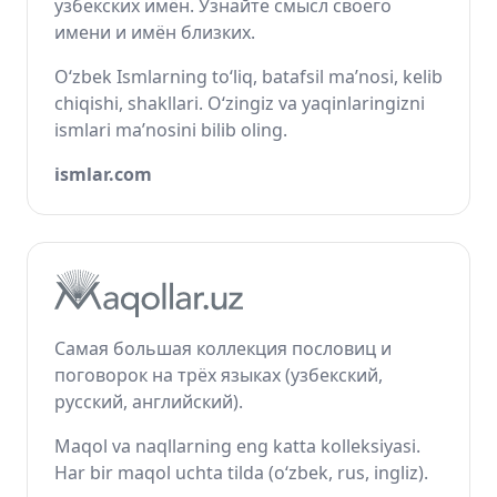
узбекских имён. Узнайте смысл своего
имени и имён близких.
O‘zbek Ismlarning to‘liq, batafsil ma’nosi, kelib
chiqishi, shakllari. O‘zingiz va yaqinlaringizni
ismlari ma’nosini bilib oling.
ismlar.com
Самая большая коллекция пословиц и
поговорок на трёх языках (узбекский,
русский, английский).
Maqol va naqllarning eng katta kolleksiyasi.
Har bir maqol uchta tilda (o‘zbek, rus, ingliz).