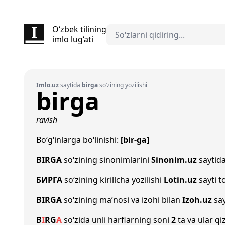
O‘zbek tilining
imlo lug‘ati
Imlo.uz
saytida
birga
so‘zining yozilishi
birga
ravish
Bo‘g‘inlarga bo‘linishi:
[bir-ga]
BIRGA
so‘zining sinonimlarini
Sinonim.uz
saytida
БИРГА
so‘zining kirillcha yozilishi
Lotin.uz
sayti t
BIRGA
so‘zining ma’nosi va izohi bilan
Izoh.uz
say
B
I
R
G
A
so‘zida unli harflarning soni
2
ta va ular qi