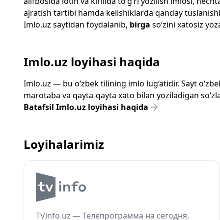
alifbosida lotin va kirillda to‘g‘ri yozilish imlosi, n
ajratish tartibi hamda kelishiklarda qanday tuslanishi
Imlo.uz
saytidan foydalanib,
birga
so‘zini xatosiz yoza
Imlo.uz loyihasi haqida
Imlo.uz — bu o‘zbek tilining imlo lug‘atidir. Sayt o‘
marotaba va qayta-qayta xato bilan yoziladigan so‘zlar
Batafsil Imlo.uz loyihasi haqida
Loyihalarimiz
TVinfo.uz — Телепрограмма на сегодня,