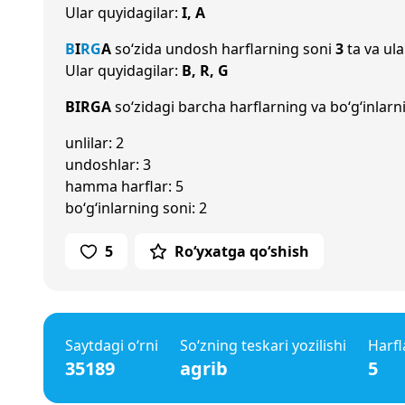
Ular quyidagilar:
I, A
B
I
R
G
A
so‘zida undosh harflarning soni
3
ta va ula
Ular quyidagilar:
B, R, G
BIRGA
so‘zidagi barcha harflarning va bo‘g‘inlarn
unlilar: 2
undoshlar: 3
hamma harflar: 5
bo‘g‘inlarning soni: 2
5
Ro‘yxatga qo‘shish
Saytdagi o‘rni
So‘zning teskari yozilishi
Harfl
35189
agrib
5