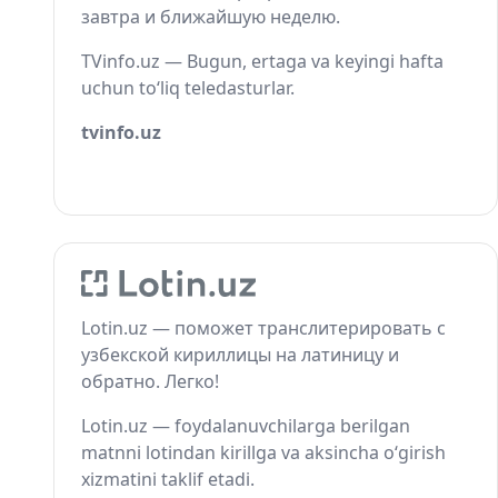
завтра и ближайшую неделю.
TVinfo.uz — Bugun, ertaga va keyingi hafta
uchun to‘liq teledasturlar.
tvinfo.uz
Lotin.uz — поможет транслитерировать с
узбекской кириллицы на латиницу и
обратно. Легко!
Lotin.uz — foydalanuvchilarga berilgan
matnni lotindan kirillga va aksincha o‘girish
xizmatini taklif etadi.