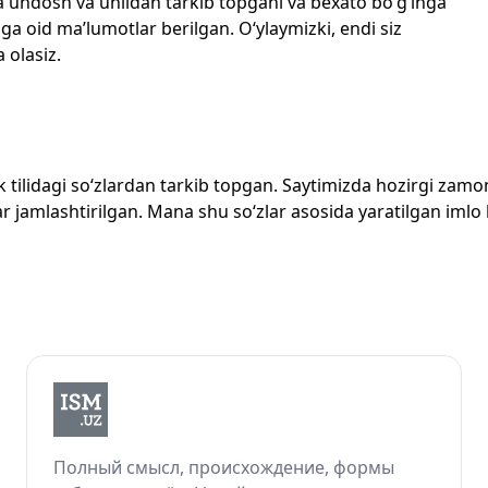
echta undosh va unlidan tarkib topgani va bexato bo‘g‘inga
ga oid ma’lumotlar berilgan. O‘ylaymizki, endi siz
 olasiz.
zbek tilidagi so‘zlardan tarkib topgan. Saytimizda hozirgi za
 jamlashtirilgan. Mana shu so‘zlar asosida yaratilgan imlo lug
Полный смысл, происхождение, формы