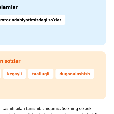
‘plamlar
mtoz adabiyotimizdagi so‘zlar
n so‘zlar
kegayli
taalluqli
dugonalashish
h tasnifi bilan tanishib chiqamiz. So‘zning o‘zbek