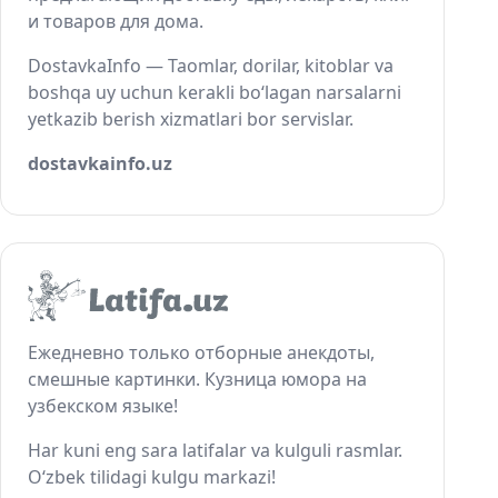
и товаров для дома.
DostavkaInfo — Taomlar, dorilar, kitoblar va
boshqa uy uchun kerakli bo‘lagan narsalarni
yetkazib berish xizmatlari bor servislar.
dostavkainfo.uz
Ежедневно только отборные анекдоты,
смешные картинки. Кузница юмора на
узбекском языке!
Har kuni eng sara latifalar va kulguli rasmlar.
O‘zbek tilidagi kulgu markazi!