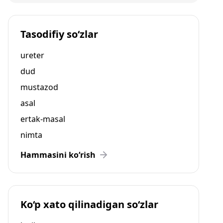
Tasodifiy so‘zlar
ureter
dud
mustazod
asal
ertak-masal
nimta
Hammasini ko‘rish
Ko‘p xato qilinadigan so‘zlar