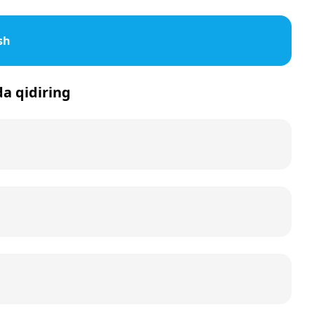
sh
da qidiring