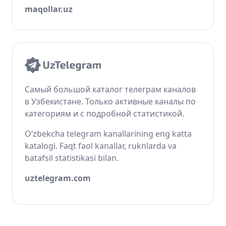
maqollar.uz
Самый большой каталог телеграм каналов
в Узбекистане. Только активные каналы по
категориям и с подробной статистикой.
O‘zbekcha telegram kanallarining eng katta
katalogi. Faqt faol kanallar, ruknlarda va
batafsil statistikasi bilan.
uztelegram.com