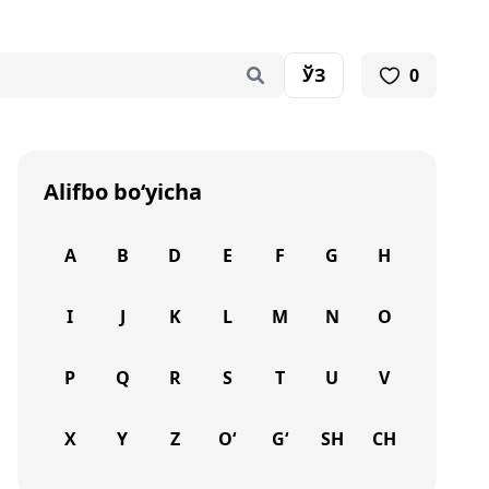
ЎЗ
0
Alifbo bo‘yicha
A
B
D
E
F
G
H
I
J
K
L
M
N
O
P
Q
R
S
T
U
V
X
Y
Z
O‘
G‘
SH
CH