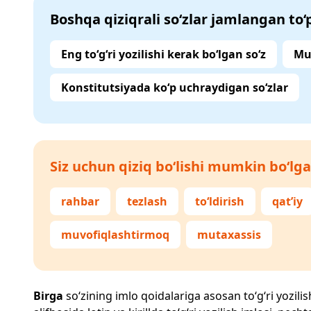
Boshqa qiziqrali so‘zlar jamlangan to
Eng to‘g‘ri yozilishi kerak bo‘lgan so‘z
Mu
Konstitutsiyada ko‘p uchraydigan so‘zlar
Siz uchun qiziq bo‘lishi mumkin bo‘lga
rahbar
tezlash
to‘ldirish
qat’iy
muvofiqlashtirmoq
mutaxassis
Birga
so‘zining imlo qoidalariga asosan to‘g‘ri yozilis