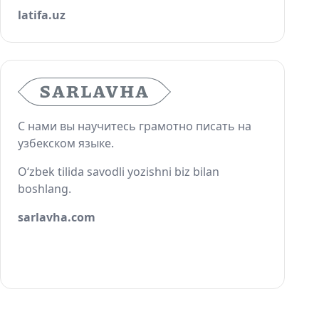
latifa.uz
С нами вы научитесь грамотно писать на
узбекском языке.
O‘zbek tilida savodli yozishni biz bilan
boshlang.
sarlavha.com