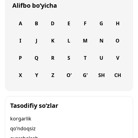
Alifbo bo‘yicha
A
B
D
E
F
G
H
I
J
K
L
M
N
O
P
Q
R
S
T
U
V
X
Y
Z
O‘
G‘
SH
CH
Tasodifiy so‘zlar
korgarlik
qo‘ndoqsiz