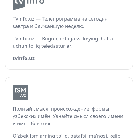
TVinfo.uz — Телепрограмма на сегодня,
завтра и ближайшую неделю.
TVinfo.uz — Bugun, ertaga va keyingi hafta
uchun to‘liq teledasturlar.
tvinfo.uz
Полный смысл, происхождение, формы
узбекских имён. Узнайте смысл своего имени
и имён близких.
O‘zbek Ismlarning to‘liq, batafsil ma’nosi, kelib