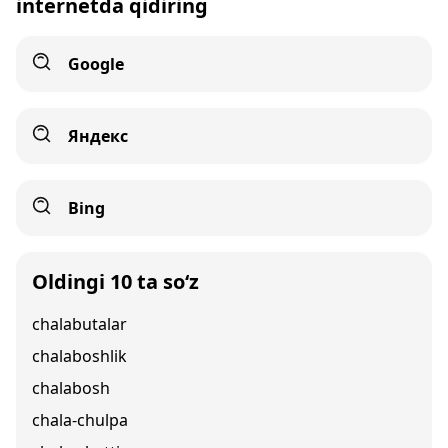
internetda qidiring
Google
Яндекс
Bing
Oldingi 10 ta so‘z
chalabutalar
chalaboshlik
chalabosh
chala-chulpa