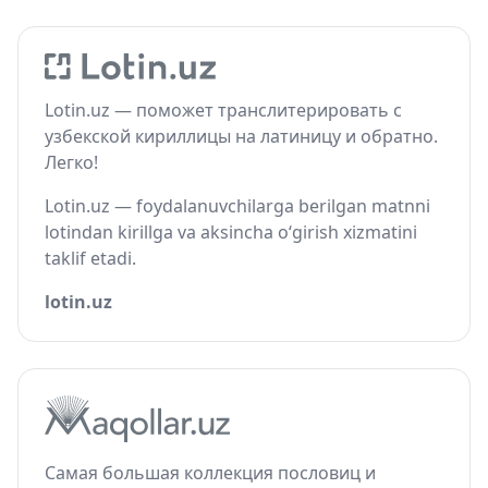
Lotin.uz — поможет транслитерировать с
узбекской кириллицы на латиницу и обратно.
Легко!
Lotin.uz — foydalanuvchilarga berilgan matnni
lotindan kirillga va aksincha o‘girish xizmatini
taklif etadi.
lotin.uz
Самая большая коллекция пословиц и