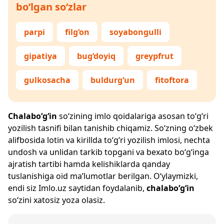
bo‘lgan so‘zlar
parpi
filg‘on
soyabongulli
gipatiya
bug‘doyiq
greypfrut
gulkosacha
buldurg‘un
fitoftora
Chalabo‘g‘in
so‘zining imlo qoidalariga asosan to‘g‘ri
yozilish tasnifi bilan tanishib chiqamiz. So‘zning o‘zbek
alifbosida lotin va kirillda to‘g‘ri yozilish imlosi, nechta
undosh va unlidan tarkib topgani va bexato bo‘g‘inga
ajratish tartibi hamda kelishiklarda qanday
tuslanishiga oid ma’lumotlar berilgan. O‘ylaymizki,
endi siz
Imlo.uz
saytidan foydalanib,
chalabo‘g‘in
so‘zini xatosiz yoza olasiz.