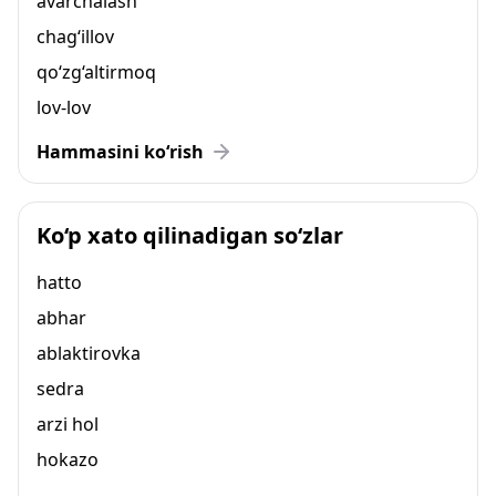
avarchalash
chag‘illov
qo‘zg‘altirmoq
lov-lov
Hammasini ko‘rish
Ko‘p xato qilinadigan so‘zlar
hatto
abhar
ablaktirovka
sedra
arzi hol
hokazo