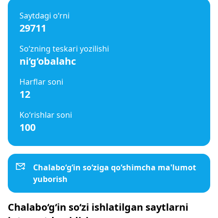
Saytdagi o‘rni
29711
So‘zning teskari yozilishi
ni‘g‘obalahc
Harflar soni
12
Ko‘rishlar soni
100
Chalabo‘g‘in so‘ziga qo‘shimcha ma'lumot
yuborish
Chalabo‘g‘in so‘zi ishlatilgan saytlarni