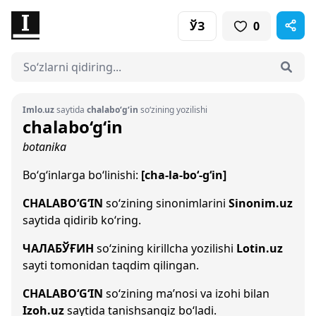
ЎЗ
0
Imlo.uz
saytida
chalabo‘g‘in
so‘zining yozilishi
chalabo‘g‘in
botanika
Bo‘g‘inlarga bo‘linishi:
[cha-la-bo‘-g‘in]
CHALABO‘G‘IN
so‘zining sinonimlarini
Sinonim.uz
saytida qidirib ko‘ring.
ЧАЛАБЎҒИН
so‘zining kirillcha yozilishi
Lotin.uz
sayti tomonidan taqdim qilingan.
CHALABO‘G‘IN
so‘zining ma’nosi va izohi bilan
Izoh.uz
saytida tanishsangiz bo‘ladi.