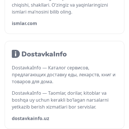
chiqishi, shakllari. O‘zingiz va yaqinlaringizni
ismlari ma’nosini bilib oling.
ismlar.com
DostavkaInfo — Каталог сервисов,
предлагающих доставку еды, лекарств, книг и
товаров для дома.
DostavkaInfo — Taomlar, dorilar, kitoblar va
boshqa uy uchun kerakli bo‘lagan narsalarni
yetkazib berish xizmatlari bor servislar.
dostavkainfo.uz