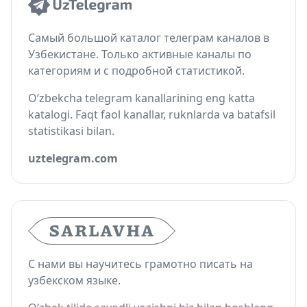
Самый большой каталог телеграм каналов в
Узбекистане. Только активные каналы по
категориям и с подробной статистикой.
O‘zbekcha telegram kanallarining eng katta
katalogi. Faqt faol kanallar, ruknlarda va batafsil
statistikasi bilan.
uztelegram.com
С нами вы научитесь грамотно писать на
узбекском языке.