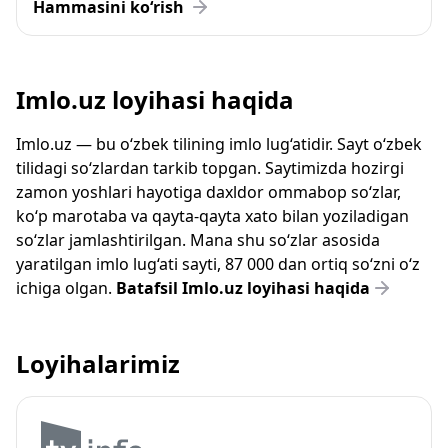
Hammasini ko‘rish
Imlo.uz loyihasi haqida
Imlo.uz — bu o‘zbek tilining imlo lug‘atidir. Sayt o‘zbek
tilidagi so‘zlardan tarkib topgan. Saytimizda hozirgi
zamon yoshlari hayotiga daxldor ommabop so‘zlar,
ko‘p marotaba va qayta-qayta xato bilan yoziladigan
so‘zlar jamlashtirilgan. Mana shu so‘zlar asosida
yaratilgan imlo lug‘ati sayti, 87 000 dan ortiq so‘zni o‘z
ichiga olgan.
Batafsil Imlo.uz loyihasi haqida
Loyihalarimiz