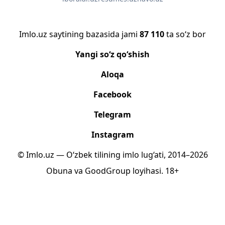
Imlo.uz saytining bazasida jami
87 110
ta so‘z bor
Yangi so‘z qo‘shish
Aloqa
Facebook
Telegram
Instagram
© Imlo.uz — O‘zbek tilining imlo lug‘ati, 2014–2026
Obuna
va
GoodGroup
loyihasi.
18+