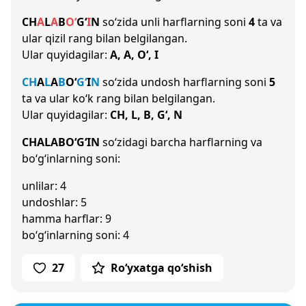
CH
A
L
A
B
O‘
G‘
I
N
so‘zida unli harflarning soni
4
ta va
ular qizil rang bilan belgilangan.
Ular quyidagilar:
A, A, O‘, I
CH
A
L
A
B
O‘
G‘
I
N
so‘zida undosh harflarning soni
5
ta va ular ko‘k rang bilan belgilangan.
Ular quyidagilar:
CH, L, B, G‘, N
CHALABO‘G‘IN
so‘zidagi barcha harflarning va
bo‘g‘inlarning soni:
unlilar: 4
undoshlar: 5
hamma harflar: 9
bo‘g‘inlarning soni: 4
27
Ro‘yxatga qo‘shish