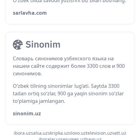
O‘zbek tilida savodli yozishni biz bilan boshlang.
sarlavha.com
Словарь синонимов узбекского языка на
нашем сайте содержит более 3300 слов и 900
синонимов.
O‘zbek tilining sinonimlar lug‘ati. Saytda 3300
tadan ortiq so‘zlar, 900 ga yaqin sinonim so‘zlar
to‘plamiga jamlangan.
sinonim.uz
ibora.uz
salsa.uz
skripka.uz
slovo.uz
television.uz
vatt.uz
iboralar.uz
resumes.uz
havo.uz