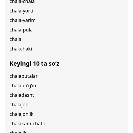
chala-chala
chala-yorti
chala-yarim
chala-pula
chala
chakchaki
Keyingi 10 ta so‘z
chalabutalar
chalabo‘g‘in
chaladasht
chalajon
chalajonlik
chalakam-chatti