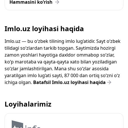
Hammasini ko‘rish
Imlo.uz loyihasi haqida
Imlo.uz — bu o‘zbek tilining imlo lug‘atidir. Sayt o‘zbek
tilidagi so‘zlardan tarkib topgan. Saytimizda hozirgi
zamon yoshlari hayotiga daxldor ommabop so‘zlar,
ko‘p marotaba va qayta-qayta xato bilan yoziladigan
so‘zlar jamlashtirilgan. Mana shu so‘zlar asosida
yaratilgan imlo lug‘ati sayti, 87 000 dan ortiq so‘zni o‘z
ichiga olgan.
Batafsil Imlo.uz loyihasi haqida
Loyihalarimiz