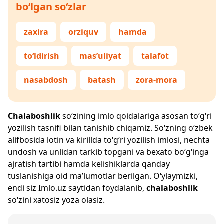
bo‘lgan so‘zlar
zaxira
orziquv
hamda
to‘ldirish
mas’uliyat
talafot
nasabdosh
batash
zora-mora
Chalaboshlik
so‘zining imlo qoidalariga asosan to‘g‘ri
yozilish tasnifi bilan tanishib chiqamiz. So‘zning o‘zbek
alifbosida lotin va kirillda to‘g‘ri yozilish imlosi, nechta
undosh va unlidan tarkib topgani va bexato bo‘g‘inga
ajratish tartibi hamda kelishiklarda qanday
tuslanishiga oid ma’lumotlar berilgan. O‘ylaymizki,
endi siz
Imlo.uz
saytidan foydalanib,
chalaboshlik
so‘zini xatosiz yoza olasiz.