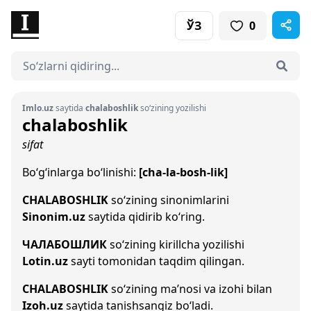
ЎЗ
0
Imlo.uz
saytida
chalaboshlik
so‘zining yozilishi
chalaboshlik
sifat
Bo‘g‘inlarga bo‘linishi:
[cha-la-bosh-lik]
CHALABOSHLIK
so‘zining sinonimlarini
Sinonim.uz
saytida qidirib ko‘ring.
ЧАЛАБОШЛИК
so‘zining kirillcha yozilishi
Lotin.uz
sayti tomonidan taqdim qilingan.
CHALABOSHLIK
so‘zining ma’nosi va izohi bilan
Izoh.uz
saytida tanishsangiz bo‘ladi.