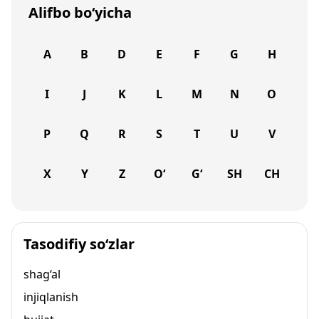
Alifbo bo‘yicha
A
B
D
E
F
G
H
I
J
K
L
M
N
O
P
Q
R
S
T
U
V
X
Y
Z
O‘
G‘
SH
CH
Tasodifiy so‘zlar
shag‘al
injiqlanish