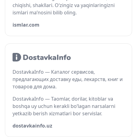
chiqishi, shakllari. O‘zingiz va yaqinlaringizni
ismlari ma’nosini bilib oling.
ismlar.com
DostavkaInfo — Каталог сервисов,
предлагающих доставку еды, лекарств, книг и
товаров для дома.
DostavkaInfo — Taomlar, dorilar, kitoblar va
boshqa uy uchun kerakli bo‘lagan narsalarni
yetkazib berish xizmatlari bor servislar.
dostavkainfo.uz