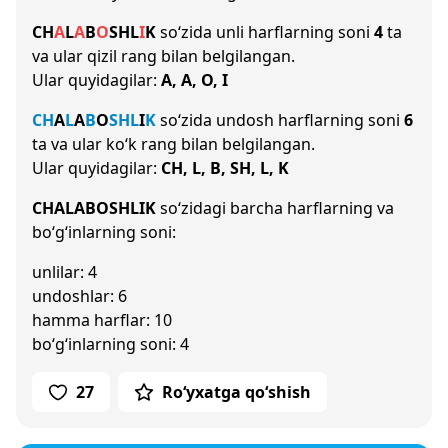
CH
A
L
A
B
O
SH
L
I
K
so‘zida unli harflarning soni
4
ta
va ular qizil rang bilan belgilangan.
Ular quyidagilar:
A, A, O, I
CH
A
L
A
B
O
SH
L
I
K
so‘zida undosh harflarning soni
6
ta va ular ko‘k rang bilan belgilangan.
Ular quyidagilar:
CH, L, B, SH, L, K
CHALABOSHLIK
so‘zidagi barcha harflarning va
bo‘g‘inlarning soni:
unlilar: 4
undoshlar: 6
hamma harflar: 10
bo‘g‘inlarning soni: 4
27
Ro‘yxatga qo‘shish