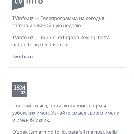
TVinfo.uz — Телепрограмма на сегодня,
завтра и ближайшую неделю.
TVinfo.uz — Bugun, ertaga va keyingi hafta
uchun to‘liq teledasturlar.
tvinfo.uz
Полный смысл, происхождение, формы
узбекских имён. Узнайте смысл своего имени
и имён близких.
O‘zbek Ismlarning to‘liq, batafsil ma’nosi, kelib