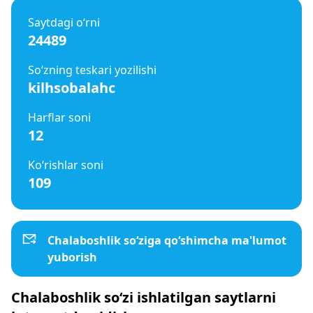
Saytdagi o‘rni
24489
So‘zning teskari yozilishi
kilhsobalahc
Harflar soni
12
Ko‘rishlar soni
109
Chalaboshlik so‘ziga qo‘shimcha ma'lumot
yuborish
Chalaboshlik so‘zi ishlatilgan saytlarni