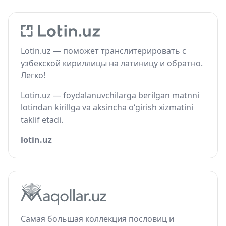
Lotin.uz — поможет транслитерировать с
узбекской кириллицы на латиницу и обратно.
Легко!
Lotin.uz — foydalanuvchilarga berilgan matnni
lotindan kirillga va aksincha o‘girish xizmatini
taklif etadi.
lotin.uz
Самая большая коллекция пословиц и