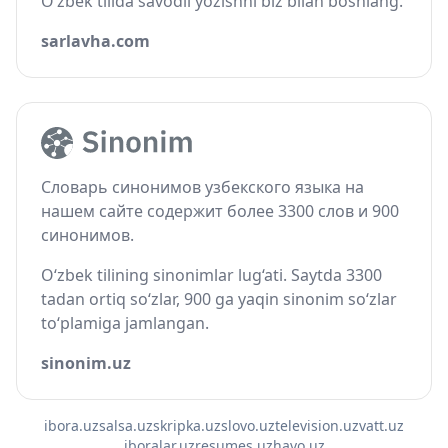
O‘zbek tilida savodli yozishni biz bilan boshlang.
sarlavha.com
Словарь синонимов узбекского языка на
нашем сайте содержит более 3300 слов и 900
синонимов.
O‘zbek tilining sinonimlar lug‘ati. Saytda 3300
tadan ortiq so‘zlar, 900 ga yaqin sinonim so‘zlar
to‘plamiga jamlangan.
sinonim.uz
ibora.uz
salsa.uz
skripka.uz
slovo.uz
television.uz
vatt.uz
iboralar.uz
resumes.uz
havo.uz