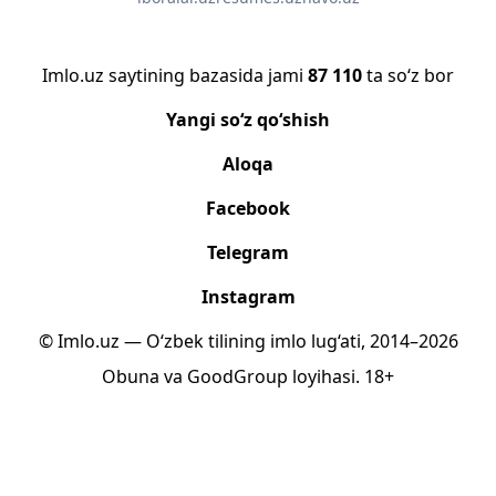
Imlo.uz saytining bazasida jami
87 110
ta so‘z bor
Yangi so‘z qo‘shish
Aloqa
Facebook
Telegram
Instagram
© Imlo.uz — O‘zbek tilining imlo lug‘ati, 2014–2026
Obuna
va
GoodGroup
loyihasi.
18+