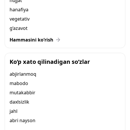
hujjat
hanafiya
vegetativ
g‘azavot
Hammasini ko‘rish
Ko‘p xato qilinadigan so‘zlar
abjirlanmoq
mabodo
mutakabbir
daxlsizlik
jahl
abri nayson