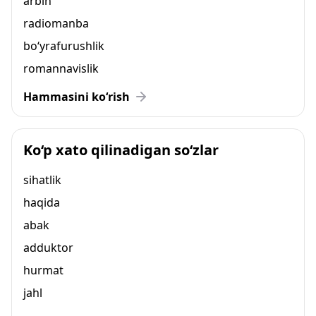
arbin
radiomanba
bo‘yrafurushlik
romannavislik
Hammasini ko‘rish
Ko‘p xato qilinadigan so‘zlar
sihatlik
haqida
abak
adduktor
hurmat
jahl