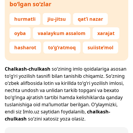
bo‘lgan so‘zlar
hurmatli
jiu-jitsu
qat’i nazar
oyba
vaalaykum assalom
xarajat
hasharot
to‘g‘ratmoq
suiiste’mol
Chalkash-chulkash
so‘zining imlo qoidalariga asosan
to‘g‘ri yozilish tasnifi bilan tanishib chiqamiz. So‘zning
o‘zbek alifbosida lotin va kirillda to‘g‘ri yozilish imlosi,
nechta undosh va unlidan tarkib topgani va bexato
bo‘g‘inga ajratish tartibi hamda kelishiklarda qanday
tuslanishiga oid ma’lumotlar berilgan. O‘ylaymizki,
endi siz
Imlo.uz
saytidan foydalanib,
chalkash-
chulkash
so‘zini xatosiz yoza olasiz.