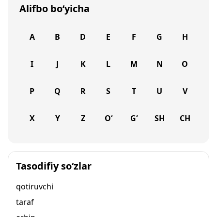
Alifbo bo‘yicha
A
B
D
E
F
G
H
I
J
K
L
M
N
O
P
Q
R
S
T
U
V
X
Y
Z
O‘
G‘
SH
CH
Tasodifiy so‘zlar
qotiruvchi
taraf