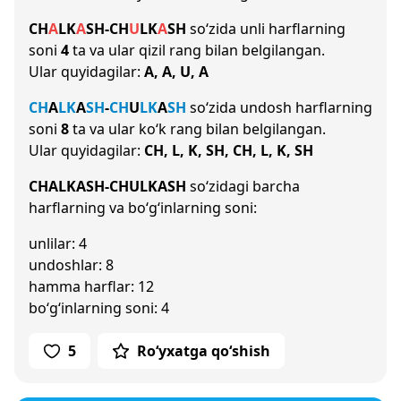
CH
A
L
K
A
SH
-
CH
U
L
K
A
SH
so‘zida unli harflarning
soni
4
ta va ular qizil rang bilan belgilangan.
Ular quyidagilar:
A, A, U, A
CH
A
L
K
A
SH
-
CH
U
L
K
A
SH
so‘zida undosh harflarning
soni
8
ta va ular ko‘k rang bilan belgilangan.
Ular quyidagilar:
CH, L, K, SH, CH, L, K, SH
CHALKASH-CHULKASH
so‘zidagi barcha
harflarning va bo‘g‘inlarning soni:
unlilar: 4
undoshlar: 8
hamma harflar: 12
bo‘g‘inlarning soni: 4
5
Ro‘yxatga qo‘shish