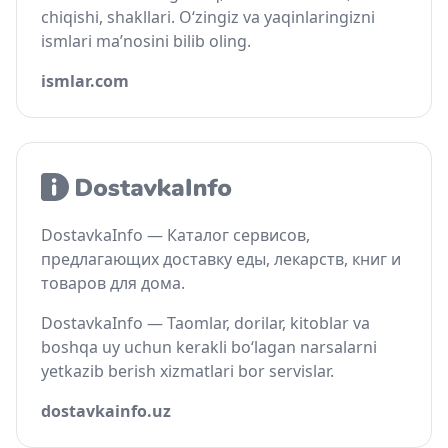
chiqishi, shakllari. O‘zingiz va yaqinlaringizni
ismlari ma’nosini bilib oling.
ismlar.com
DostavkaInfo — Каталог сервисов,
предлагающих доставку еды, лекарств, книг и
товаров для дома.
DostavkaInfo — Taomlar, dorilar, kitoblar va
boshqa uy uchun kerakli bo‘lagan narsalarni
yetkazib berish xizmatlari bor servislar.
dostavkainfo.uz