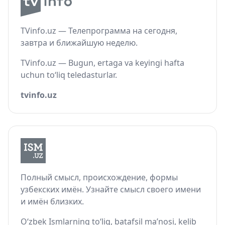
TVinfo.uz — Телепрограмма на сегодня,
завтра и ближайшую неделю.
TVinfo.uz — Bugun, ertaga va keyingi hafta
uchun to‘liq teledasturlar.
tvinfo.uz
Полный смысл, происхождение, формы
узбекских имён. Узнайте смысл своего имени
и имён близких.
O‘zbek Ismlarning to‘liq, batafsil ma’nosi, kelib