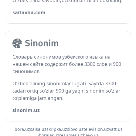
O‘zbek tilida savodli yozishni biz bilan boshlang.
sarlavha.com
Словарь синонимов узбекского языка на
нашем сайте содержит более 3300 слов и 900
синонимов.
O‘zbek tilining sinonimlar lug‘ati. Saytda 3300
tadan ortiq so‘zlar, 900 ga yaqin sinonim so‘zlar
to‘plamiga jamlangan.
sinonim.uz
ibora.uz
salsa.uz
skripka.uz
slovo.uz
television.uz
vatt.uz
iboralar.uz
resumes.uz
havo.uz