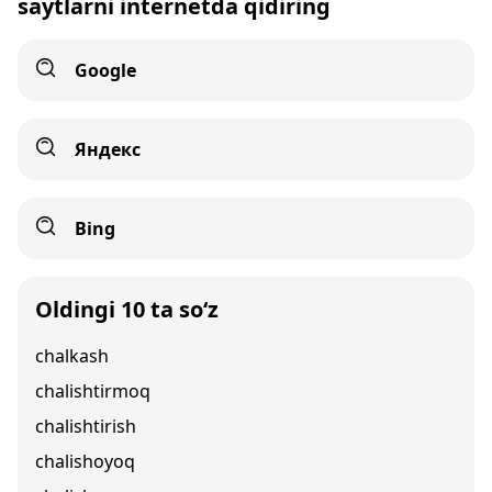
saytlarni internetda qidiring
Google
Яндекс
Bing
Oldingi 10 ta so‘z
chalkash
chalishtirmoq
chalishtirish
chalishoyoq