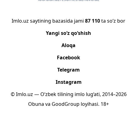
Imlo.uz saytining bazasida jami
87 110
ta so‘z bor
Yangi so‘z qo‘shish
Aloqa
Facebook
Telegram
Instagram
© Imlo.uz — O‘zbek tilining imlo lug‘ati, 2014–2026
Obuna
va
GoodGroup
loyihasi.
18+