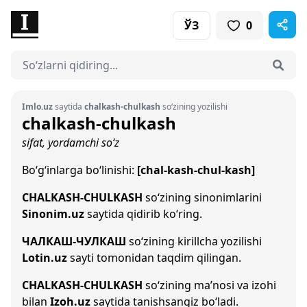
ЎЗ
0
Imlo.uz
saytida
chalkash-chulkash
so‘zining yozilishi
chalkash-chulkash
sifat, yordamchi so‘z
Bo‘g‘inlarga bo‘linishi:
[chal-kash-chul-kash]
CHALKASH-CHULKASH
so‘zining sinonimlarini
Sinonim.uz
saytida qidirib ko‘ring.
ЧАЛКАШ-ЧУЛКАШ
so‘zining kirillcha yozilishi
Lotin.uz
sayti tomonidan taqdim qilingan.
CHALKASH-CHULKASH
so‘zining ma’nosi va izohi
bilan
Izoh.uz
saytida tanishsangiz bo‘ladi.