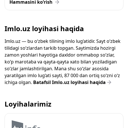
Hammasini ko‘rish
Imlo.uz loyihasi haqida
Imlo.uz — bu o‘zbek tilining imlo lug‘atidir. Sayt o‘zbek
tilidagi so‘zlardan tarkib topgan. Saytimizda hozirgi
zamon yoshlari hayotiga daxldor ommabop so‘zlar,
ko‘p marotaba va qayta-qayta xato bilan yoziladigan
so‘zlar jamlashtirilgan. Mana shu so‘zlar asosida
yaratilgan imlo lug‘ati sayti, 87 000 dan ortiq so‘zni o‘z
ichiga olgan.
Batafsil Imlo.uz loyihasi haqida
Loyihalarimiz