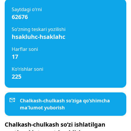
Saytdagi o‘rni
62676
So‘zning teskari yozilishi
hsakluhc-hsaklahc
Harflar soni
17
Ko‘rishlar soni
225
Chalkash-chulkash so‘ziga qo‘shimcha
ma'lumot yuborish
Chalkash-chulkash so‘zi ishlatilgan