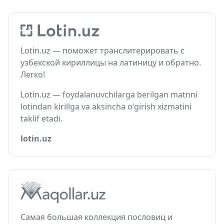
Lotin.uz — поможет транслитерировать с
узбекской кириллицы на латиницу и обратно.
Легко!
Lotin.uz — foydalanuvchilarga berilgan matnni
lotindan kirillga va aksincha o‘girish xizmatini
taklif etadi.
lotin.uz
Самая большая коллекция пословиц и