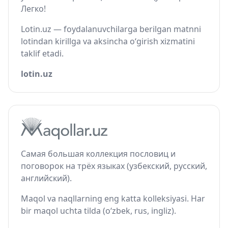
Легко!
Lotin.uz — foydalanuvchilarga berilgan matnni
lotindan kirillga va aksincha o‘girish xizmatini
taklif etadi.
lotin.uz
Самая большая коллекция пословиц и
поговорок на трёх языках (узбекский, русский,
английский).
Maqol va naqllarning eng katta kolleksiyasi. Har
bir maqol uchta tilda (o‘zbek, rus, ingliz).