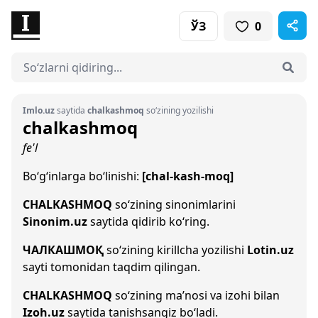
ЎЗ
0
Imlo.uz
saytida
chalkashmoq
so‘zining yozilishi
chalkashmoq
fe'l
Bo‘g‘inlarga bo‘linishi:
[chal-kash-moq]
CHALKASHMOQ
so‘zining sinonimlarini
Sinonim.uz
saytida qidirib ko‘ring.
ЧАЛКАШМОҚ
so‘zining kirillcha yozilishi
Lotin.uz
sayti tomonidan taqdim qilingan.
CHALKASHMOQ
so‘zining ma’nosi va izohi bilan
Izoh.uz
saytida tanishsangiz bo‘ladi.