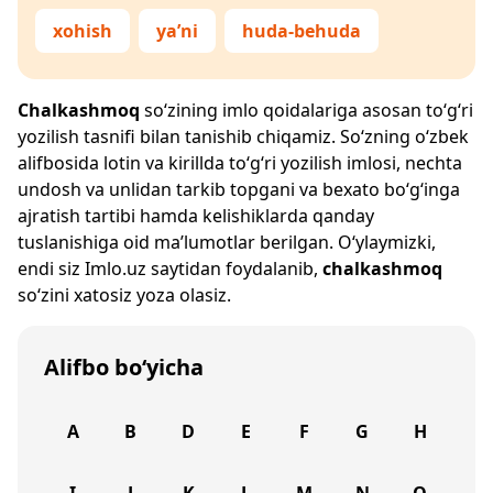
xohish
ya’ni
huda-behuda
Chalkashmoq
so‘zining imlo qoidalariga asosan to‘g‘ri
yozilish tasnifi bilan tanishib chiqamiz. So‘zning o‘zbek
alifbosida lotin va kirillda to‘g‘ri yozilish imlosi, nechta
undosh va unlidan tarkib topgani va bexato bo‘g‘inga
ajratish tartibi hamda kelishiklarda qanday
tuslanishiga oid ma’lumotlar berilgan. O‘ylaymizki,
endi siz
Imlo.uz
saytidan foydalanib,
chalkashmoq
so‘zini xatosiz yoza olasiz.
Alifbo bo‘yicha
A
B
D
E
F
G
H