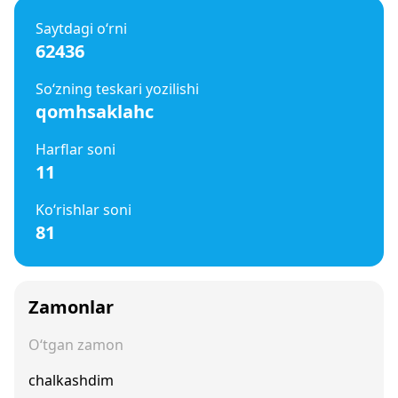
Saytdagi o‘rni
62436
So‘zning teskari yozilishi
qomhsaklahc
Harflar soni
11
Ko‘rishlar soni
81
Zamonlar
O‘tgan zamon
chalkashdim