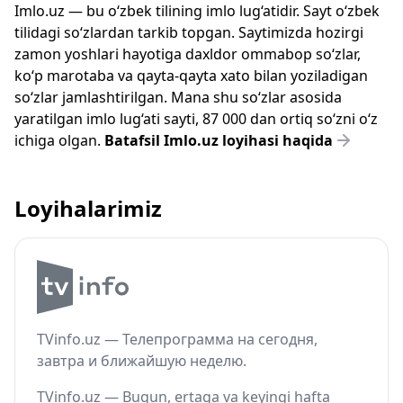
Imlo.uz — bu o‘zbek tilining imlo lug‘atidir. Sayt o‘zbek
tilidagi so‘zlardan tarkib topgan. Saytimizda hozirgi
zamon yoshlari hayotiga daxldor ommabop so‘zlar,
ko‘p marotaba va qayta-qayta xato bilan yoziladigan
so‘zlar jamlashtirilgan. Mana shu so‘zlar asosida
yaratilgan imlo lug‘ati sayti, 87 000 dan ortiq so‘zni o‘z
ichiga olgan.
Batafsil Imlo.uz loyihasi haqida
Loyihalarimiz
TVinfo.uz — Телепрограмма на сегодня,
завтра и ближайшую неделю.
TVinfo.uz — Bugun, ertaga va keyingi hafta