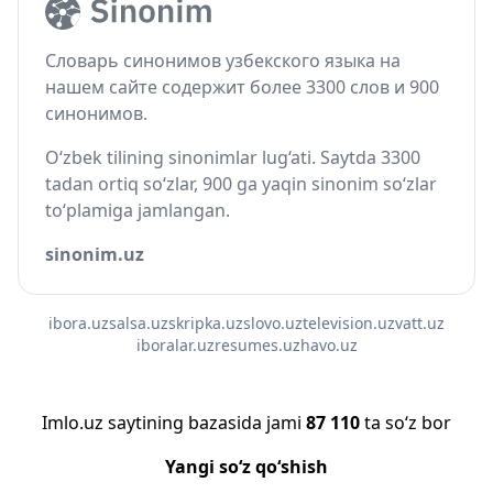
Словарь синонимов узбекского языка на
нашем сайте содержит более 3300 слов и 900
синонимов.
O‘zbek tilining sinonimlar lug‘ati. Saytda 3300
tadan ortiq so‘zlar, 900 ga yaqin sinonim so‘zlar
to‘plamiga jamlangan.
sinonim.uz
ibora.uz
salsa.uz
skripka.uz
slovo.uz
television.uz
vatt.uz
iboralar.uz
resumes.uz
havo.uz
Imlo.uz saytining bazasida jami
87 110
ta so‘z bor
Yangi so‘z qo‘shish