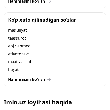
Hammasini ko‘rish
Ko‘p xato qilinadigan so‘zlar
mas’uliyat
taassurot
abjirlanmoq
atlantozavr
maattaassuf
hayot
Hammasini ko‘rish
Imlo.uz loyihasi haqida