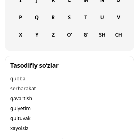
I
J
K
L
M
N
O
P
Q
R
S
T
U
V
X
Y
Z
O‘
G‘
SH
CH
Tasodifiy so‘zlar
qubba
serharakat
qavartish
guiyetim
gultuvak
xayolsiz