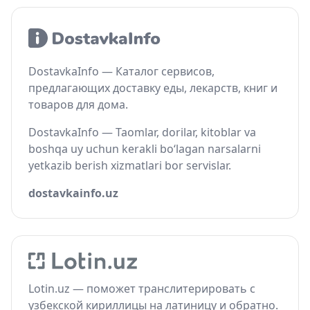
DostavkaInfo — Каталог сервисов,
предлагающих доставку еды, лекарств, книг и
товаров для дома.
DostavkaInfo — Taomlar, dorilar, kitoblar va
boshqa uy uchun kerakli bo‘lagan narsalarni
yetkazib berish xizmatlari bor servislar.
dostavkainfo.uz
Lotin.uz — поможет транслитерировать с
узбекской кириллицы на латиницу и обратно.