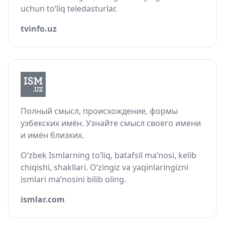
uchun to‘liq teledasturlar.
tvinfo.uz
Полный смысл, происхождение, формы
узбекских имён. Узнайте смысл своего имени
и имён близких.
O‘zbek Ismlarning to‘liq, batafsil ma’nosi, kelib
chiqishi, shakllari. O‘zingiz va yaqinlaringizni
ismlari ma’nosini bilib oling.
ismlar.com