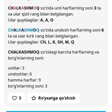
CH
A
L
K
A
SH
M
O
Q
so‘zida unli harflarning soni
3
ta
va ular qizil rang bilan belgilangan.
Ular quyidagilar:
A, A, O
CH
A
L
K
A
SH
M
O
Q
so‘zida undosh harflarning soni
6
ta va ular ko‘k rang bilan belgilangan.
Ular quyidagilar:
CH, L, K, SH, M, Q
CHALKASHMOQ
so‘zidagi barcha harflarning va
bo‘g‘inlarning soni:
unlilar: 3
undoshlar: 6
hamma harflar: 9
bo‘g‘inlarning soni: 3
5
Ro‘yxatga qo‘shish