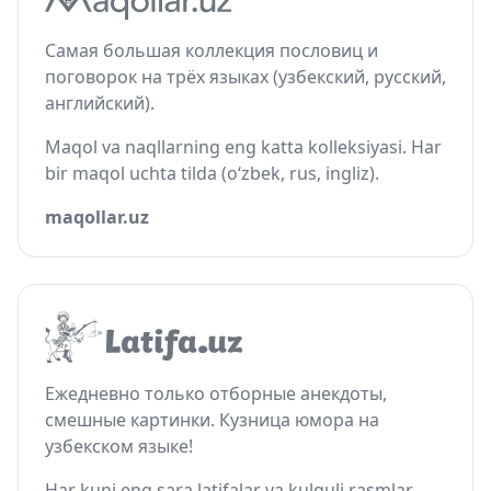
Самая большая коллекция пословиц и
поговорок на трёх языках (узбекский, русский,
английский).
Maqol va naqllarning eng katta kolleksiyasi. Har
bir maqol uchta tilda (o‘zbek, rus, ingliz).
maqollar.uz
Ежедневно только отборные анекдоты,
смешные картинки. Кузница юмора на
узбекском языке!
Har kuni eng sara latifalar va kulguli rasmlar.