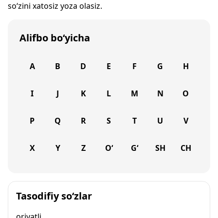
so‘zini xatosiz yoza olasiz.
Alifbo bo‘yicha
A
B
D
E
F
G
H
I
J
K
L
M
N
O
P
Q
R
S
T
U
V
X
Y
Z
O‘
G‘
SH
CH
Tasodifiy so‘zlar
oriyatli