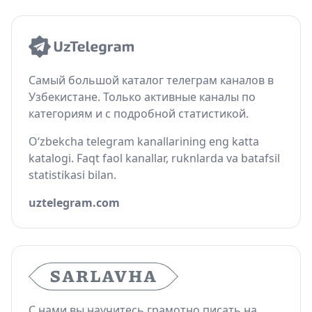
Самый большой каталог телеграм каналов в
Узбекистане. Только активные каналы по
категориям и с подробной статистикой.
O‘zbekcha telegram kanallarining eng katta
katalogi. Faqt faol kanallar, ruknlarda va batafsil
statistikasi bilan.
uztelegram.com
С нами вы научитесь грамотно писать на