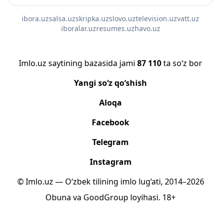
ibora.uz
salsa.uz
skripka.uz
slovo.uz
television.uz
vatt.uz
iboralar.uz
resumes.uz
havo.uz
Imlo.uz saytining bazasida jami
87 110
ta so‘z bor
Yangi so‘z qo‘shish
Aloqa
Facebook
Telegram
Instagram
© Imlo.uz — O‘zbek tilining imlo lug‘ati, 2014–2026
Obuna
va
GoodGroup
loyihasi.
18+