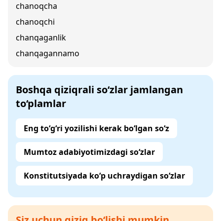
chanoqcha
chanoqchi
chanqaganlik
chanqagannamo
Boshqa qiziqrali so‘zlar jamlangan
to‘plamlar
Eng to‘g‘ri yozilishi kerak bo‘lgan so‘z
Mumtoz adabiyotimizdagi so‘zlar
Konstitutsiyada ko‘p uchraydigan so‘zlar
Siz uchun qiziq bo‘lishi mumkin