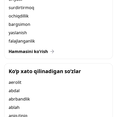
surdirtirmoq
ochiqdillik
bargsimon
yaslanish
falajlanganlik
Hammasini ko‘rish
Ko‘p xato qilinadigan so‘zlar
aerolit
abdal
abrbandlik
ablah
aniq-tiniq