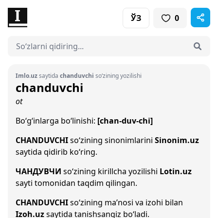
ЎЗ
0
Imlo.uz
saytida
chanduvchi
so‘zining yozilishi
chanduvchi
ot
Bo‘g‘inlarga bo‘linishi:
[chan-duv-chi]
CHANDUVCHI
so‘zining sinonimlarini
Sinonim.uz
saytida qidirib ko‘ring.
ЧАНДУВЧИ
so‘zining kirillcha yozilishi
Lotin.uz
sayti tomonidan taqdim qilingan.
CHANDUVCHI
so‘zining ma’nosi va izohi bilan
Izoh.uz
saytida tanishsangiz bo‘ladi.