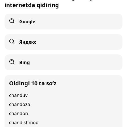
internetda qidiring
Google
Яндекс
Bing
Oldingi 10 ta so‘z
chanduv
chandoza
chandon
chandishmoq