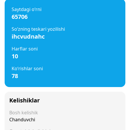
Saytdagi o‘rni
65706
So‘zning teskari yozilishi
ihcvudnahc
Harflar soni
10
Ko‘rishlar soni
78
Kelishiklar
Bosh kelishik
Chanduvchi