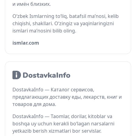
и имён близких.
O‘zbek Ismlarning to‘liq, batafsil ma’nosi, kelib
chiqishi, shakllari. O‘zingiz va yaqinlaringizni
ismlari ma’nosini bilib oling.
ismlar.com
DostavkaInfo — Каталог сервисов,
предлагающих доставку еды, лекарств, книг и
товаров для дома.
DostavkaInfo — Taomlar, dorilar, kitoblar va
boshqa uy uchun kerakli bo‘lagan narsalarni
yetkazib berish xizmatlari bor servislar.