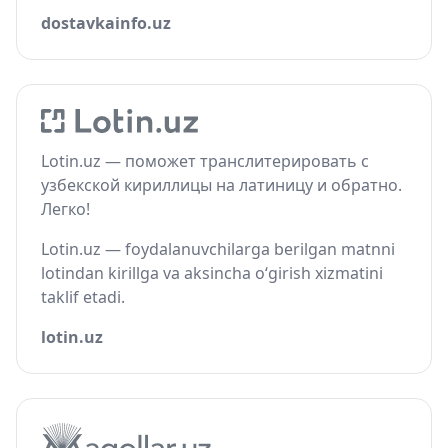
dostavkainfo.uz
Lotin.uz — поможет транслитерировать с
узбекской кириллицы на латиницу и обратно.
Легко!
Lotin.uz — foydalanuvchilarga berilgan matnni
lotindan kirillga va aksincha o‘girish xizmatini
taklif etadi.
lotin.uz