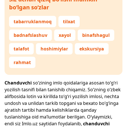
bo‘lgan so‘zlar
tabarruklanmoq
tilxat
badnafslashuv
xayol
binafshagul
talafot
hoshimiylar
ekskursiya
rahmat
Chanduvchi
so‘zining imlo qoidalariga asosan to‘g‘ri
yozilish tasnifi bilan tanishib chiqamiz. So‘zning o‘zbek
alifbosida lotin va kirillda to‘g‘ri yozilish imlosi, nechta
undosh va unlidan tarkib topgani va bexato bo‘g‘inga
ajratish tartibi hamda kelishiklarda qanday
tuslanishiga oid ma’lumotlar berilgan. O‘ylaymizki,
endi siz
Imlo.uz
saytidan foydalanib,
chanduvchi