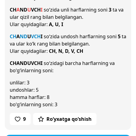
CH
A
N
D
U
V
CH
I
so‘zida unli harflarning soni
3
ta va
ular qizil rang bilan belgilangan.
Ular quyidagilar:
A, U, I
CH
A
N
D
U
V
CH
I
so‘zida undosh harflarning soni
5
ta
va ular ko‘k rang bilan belgilangan.
Ular quyidagilar:
CH, N, D, V, CH
CHANDUVCHI
so‘zidagi barcha harflarning va
bo‘g‘inlarning soni:
unlilar: 3
undoshlar: 5
hamma harflar: 8
bo‘g‘inlarning soni: 3
9
Ro‘yxatga qo‘shish