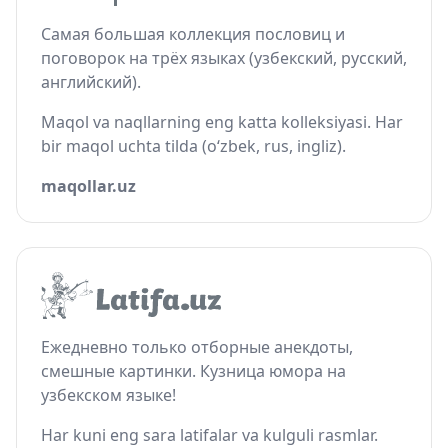
Самая большая коллекция пословиц и
поговорок на трёх языках (узбекский, русский,
английский).
Maqol va naqllarning eng katta kolleksiyasi. Har
bir maqol uchta tilda (o‘zbek, rus, ingliz).
maqollar.uz
Ежедневно только отборные анекдоты,
смешные картинки. Кузница юмора на
узбекском языке!
Har kuni eng sara latifalar va kulguli rasmlar.