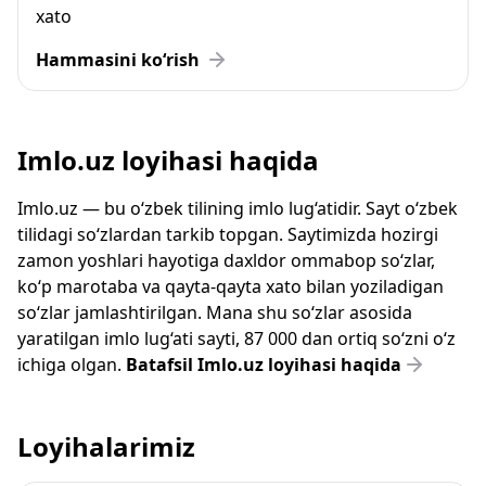
xato
Hammasini ko‘rish
Imlo.uz loyihasi haqida
Imlo.uz — bu o‘zbek tilining imlo lug‘atidir. Sayt o‘zbek
tilidagi so‘zlardan tarkib topgan. Saytimizda hozirgi
zamon yoshlari hayotiga daxldor ommabop so‘zlar,
ko‘p marotaba va qayta-qayta xato bilan yoziladigan
so‘zlar jamlashtirilgan. Mana shu so‘zlar asosida
yaratilgan imlo lug‘ati sayti, 87 000 dan ortiq so‘zni o‘z
ichiga olgan.
Batafsil Imlo.uz loyihasi haqida
Loyihalarimiz