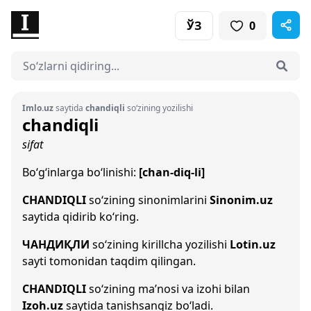
ЎЗ
0
Imlo.uz
saytida
chandiqli
so‘zining yozilishi
chandiqli
sifat
Bo‘g‘inlarga bo‘linishi:
[chan-diq-li]
CHANDIQLI
so‘zining sinonimlarini
Sinonim.uz
saytida qidirib ko‘ring.
ЧАНДИҚЛИ
so‘zining kirillcha yozilishi
Lotin.uz
sayti tomonidan taqdim qilingan.
CHANDIQLI
so‘zining ma’nosi va izohi bilan
Izoh.uz
saytida tanishsangiz bo‘ladi.