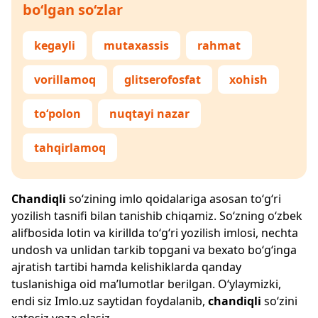
bo‘lgan so‘zlar
kegayli
mutaxassis
rahmat
vorillamoq
glitserofosfat
xohish
to‘polon
nuqtayi nazar
tahqirlamoq
Chandiqli
so‘zining imlo qoidalariga asosan to‘g‘ri
yozilish tasnifi bilan tanishib chiqamiz. So‘zning o‘zbek
alifbosida lotin va kirillda to‘g‘ri yozilish imlosi, nechta
undosh va unlidan tarkib topgani va bexato bo‘g‘inga
ajratish tartibi hamda kelishiklarda qanday
tuslanishiga oid ma’lumotlar berilgan. O‘ylaymizki,
endi siz
Imlo.uz
saytidan foydalanib,
chandiqli
so‘zini