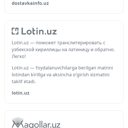
dostavkainfo.uz
Lotin.uz — поможет транслитерировать с
узбекской кириллицы на латиницу и обратно.
Легко!
Lotin.uz — foydalanuvchilarga berilgan matnni
lotindan kirillga va aksincha o‘girish xizmatini
taklif etadi.
lotin.uz