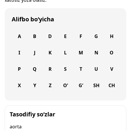
xatosiz yoza olasiz.
Alifbo bo‘yicha
A
B
D
E
F
G
H
I
J
K
L
M
N
O
P
Q
R
S
T
U
V
X
Y
Z
O‘
G‘
SH
CH
Tasodifiy so‘zlar
aorta