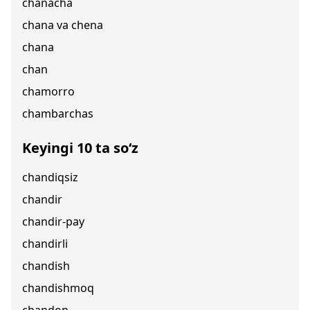
chanacha
chana va chena
chana
chan
chamorro
chambarchas
Keyingi 10 ta so‘z
chandiqsiz
chandir
chandir-pay
chandirli
chandish
chandishmoq