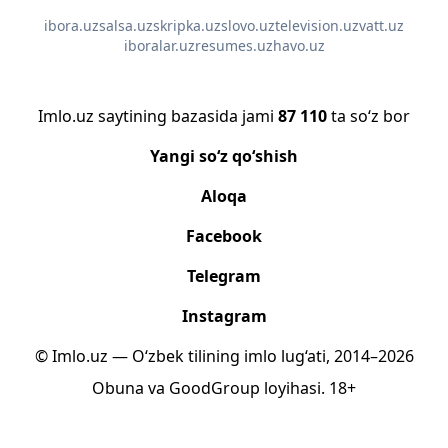
ibora.uz
salsa.uz
skripka.uz
slovo.uz
television.uz
vatt.uz
iboralar.uz
resumes.uz
havo.uz
Imlo.uz saytining bazasida jami
87 110
ta so‘z bor
Yangi so‘z qo‘shish
Aloqa
Facebook
Telegram
Instagram
© Imlo.uz — O‘zbek tilining imlo lug‘ati, 2014–2026
Obuna
va
GoodGroup
loyihasi.
18+