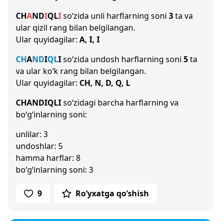
CH
A
N
D
I
Q
L
I
so‘zida unli harflarning soni
3
ta va
ular qizil rang bilan belgilangan.
Ular quyidagilar:
A, I, I
CH
A
N
D
I
Q
L
I
so‘zida undosh harflarning soni
5
ta
va ular ko‘k rang bilan belgilangan.
Ular quyidagilar:
CH, N, D, Q, L
CHANDIQLI
so‘zidagi barcha harflarning va
bo‘g‘inlarning soni:
unlilar: 3
undoshlar: 5
hamma harflar: 8
bo‘g‘inlarning soni: 3
9
Ro‘yxatga qo‘shish