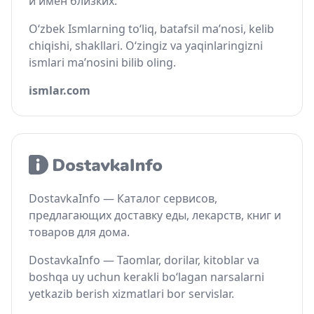
и имён близких.
O‘zbek Ismlarning to‘liq, batafsil ma’nosi, kelib
chiqishi, shakllari. O‘zingiz va yaqinlaringizni
ismlari ma’nosini bilib oling.
ismlar.com
DostavkaInfo — Каталог сервисов,
предлагающих доставку еды, лекарств, книг и
товаров для дома.
DostavkaInfo — Taomlar, dorilar, kitoblar va
boshqa uy uchun kerakli bo‘lagan narsalarni
yetkazib berish xizmatlari bor servislar.