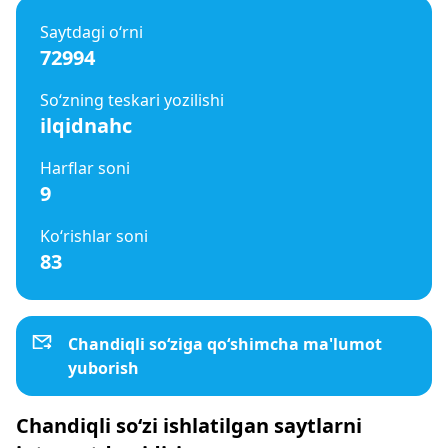
Saytdagi o‘rni
72994
So‘zning teskari yozilishi
ilqidnahc
Harflar soni
9
Ko‘rishlar soni
83
Chandiqli so‘ziga qo‘shimcha ma'lumot
yuborish
Chandiqli so‘zi ishlatilgan saytlarni