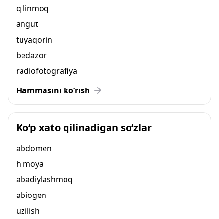
qilinmoq
angut
tuyaqorin
bedazor
radiofotografiya
Hammasini ko‘rish
Ko‘p xato qilinadigan so‘zlar
abdomen
himoya
abadiylashmoq
abiogen
uzilish