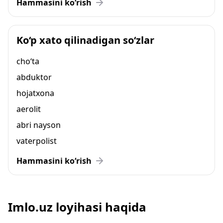
Hammasini ko‘rish
Ko‘p xato qilinadigan so‘zlar
cho‘ta
abduktor
hojatxona
aerolit
abri nayson
vaterpolist
Hammasini ko‘rish
Imlo.uz loyihasi haqida