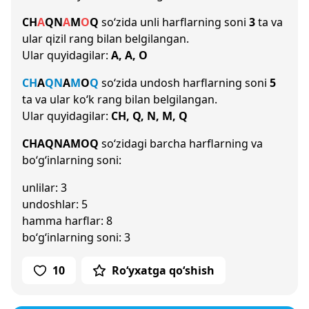
CH
A
Q
N
A
M
O
Q
so‘zida unli harflarning soni
3
ta va
ular qizil rang bilan belgilangan.
Ular quyidagilar:
A, A, O
CH
A
Q
N
A
M
O
Q
so‘zida undosh harflarning soni
5
ta va ular ko‘k rang bilan belgilangan.
Ular quyidagilar:
CH, Q, N, M, Q
CHAQNAMOQ
so‘zidagi barcha harflarning va
bo‘g‘inlarning soni:
unlilar: 3
undoshlar: 5
hamma harflar: 8
bo‘g‘inlarning soni: 3
10
Ro‘yxatga qo‘shish