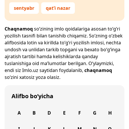
sentyabr
qat’i nazar
Chaqnamoq
so‘zining imlo qoidalariga asosan to‘g‘ri
yozilish tasnifi bilan tanishib chiqamiz. So‘zning o‘zbek
alifbosida lotin va kirillda to‘g‘ri yozilish imlosi, nechta
undosh va unlidan tarkib topgani va bexato bo‘g‘inga
ajratish tartibi hamda kelishiklarda qanday
tuslanishiga oid ma’lumotlar berilgan. O‘ylaymizki,
endi siz
Imlo.uz
saytidan foydalanib,
chaqnamoq
so‘zini xatosiz yoza olasiz.
Alifbo bo‘yicha
A
B
D
E
F
G
H