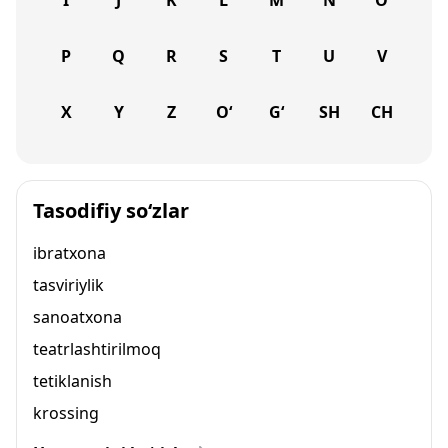
I
J
K
L
M
N
O
P
Q
R
S
T
U
V
X
Y
Z
O‘
G‘
SH
CH
Tasodifiy so‘zlar
ibratxona
tasviriylik
sanoatxona
teatrlashtirilmoq
tetiklanish
krossing