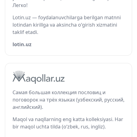
Легко!
Lotin.uz — foydalanuvchilarga berilgan matnni
lotindan kirillga va aksincha o‘girish xizmatini
taklif etadi.
lotin.uz
Самая большая коллекция пословиц и
поговорок на трёх языках (узбекский, русский,
английский).
Maqol va naqllarning eng katta kolleksiyasi. Har
bir maqol uchta tilda (o‘zbek, rus, ingliz).