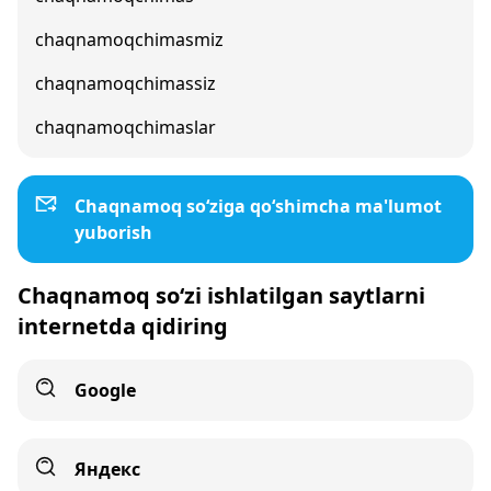
chaqnamoqchimasmiz
chaqnamoqchimassiz
chaqnamoqchimaslar
Chaqnamoq so‘ziga qo‘shimcha ma'lumot
yuborish
Chaqnamoq so‘zi ishlatilgan saytlarni
internetda qidiring
Google
Яндекс