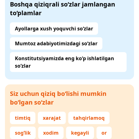
Boshqa qiziqrali so‘zlar jamlangan
to‘plamlar
Ayollarga xush yoquvchi so‘zlar
Mumtoz adabiyotimizdagi so‘zlar
Konstitutsiyamizda eng ko‘p ishlatilgan
so‘zlar
Siz uchun qiziq bo‘lishi mumkin
bo‘lgan so‘zlar
timtiq
xarajat
tahqirlamoq
sog‘lik
xodim
kegayli
or