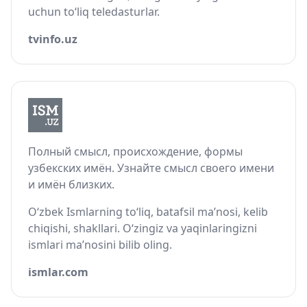
uchun to‘liq teledasturlar.
tvinfo.uz
Полный смысл, происхождение, формы
узбекских имён. Узнайте смысл своего имени
и имён близких.
O‘zbek Ismlarning to‘liq, batafsil ma’nosi, kelib
chiqishi, shakllari. O‘zingiz va yaqinlaringizni
ismlari ma’nosini bilib oling.
ismlar.com