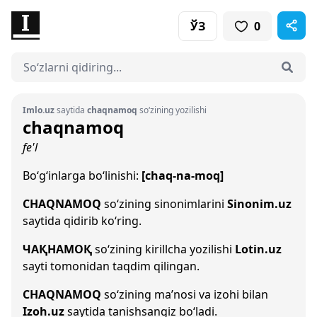
ЎЗ
0
Imlo.uz
saytida
chaqnamoq
so‘zining yozilishi
chaqnamoq
fe'l
Bo‘g‘inlarga bo‘linishi:
[chaq-na-moq]
CHAQNAMOQ
so‘zining sinonimlarini
Sinonim.uz
saytida qidirib ko‘ring.
ЧАҚНАМОҚ
so‘zining kirillcha yozilishi
Lotin.uz
sayti tomonidan taqdim qilingan.
CHAQNAMOQ
so‘zining ma’nosi va izohi bilan
Izoh.uz
saytida tanishsangiz bo‘ladi.