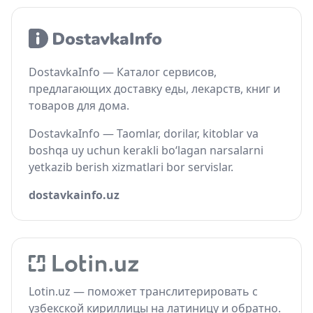
DostavkaInfo — Каталог сервисов,
предлагающих доставку еды, лекарств, книг и
товаров для дома.
DostavkaInfo — Taomlar, dorilar, kitoblar va
boshqa uy uchun kerakli bo‘lagan narsalarni
yetkazib berish xizmatlari bor servislar.
dostavkainfo.uz
Lotin.uz — поможет транслитерировать с
узбекской кириллицы на латиницу и обратно.