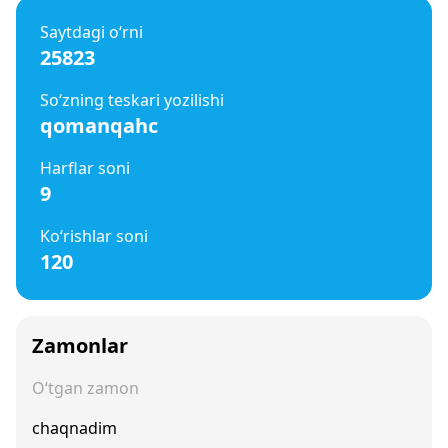
Saytdagi o‘rni
25823
So‘zning teskari yozilishi
qomanqahc
Harflar soni
9
Ko‘rishlar soni
120
Zamonlar
O‘tgan zamon
chaqnadim