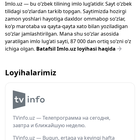
Imlo.uz — bu o‘zbek tilining imlo lug‘atidir. Sayt o‘zbek
tilidagi so‘zlardan tarkib topgan. Saytimizda hozirgi
zamon yoshlari hayotiga daxldor ommabop so‘zlar,
ko‘p marotaba va qayta-qayta xato bilan yoziladigan
so‘zlar jamlashtirilgan. Mana shu so‘zlar asosida
yaratilgan imlo lug‘ati sayti, 87 000 dan ortiq so‘zni o‘z
ichiga olgan.
Batafsil Imlo.uz loyihasi haqida
Loyihalarimiz
TVinfo.uz — Телепрограмма на сегодня,
завтра и ближайшую неделю.
TVinfo.uz — Bugun, ertaga va keyingi hafta