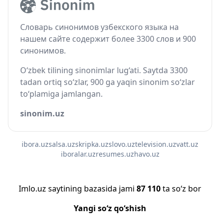
Словарь синонимов узбекского языка на
нашем сайте содержит более 3300 слов и 900
синонимов.
O‘zbek tilining sinonimlar lug‘ati. Saytda 3300
tadan ortiq so‘zlar, 900 ga yaqin sinonim so‘zlar
to‘plamiga jamlangan.
sinonim.uz
ibora.uz
salsa.uz
skripka.uz
slovo.uz
television.uz
vatt.uz
iboralar.uz
resumes.uz
havo.uz
Imlo.uz saytining bazasida jami
87 110
ta so‘z bor
Yangi so‘z qo‘shish