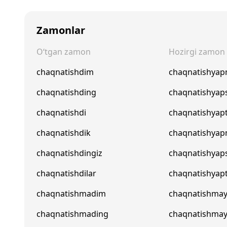
Zamonlar
O‘tgan zamon
Hozirgi zamon
chaqnatishdim
chaqnatishya
chaqnatishding
chaqnatishyap
chaqnatishdi
chaqnatishyapt
chaqnatishdik
chaqnatishyap
chaqnatishdingiz
chaqnatishyaps
chaqnatishdilar
chaqnatishyapt
chaqnatishmadim
chaqnatishma
chaqnatishmading
chaqnatishma