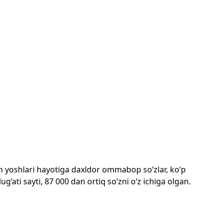
mon yoshlari hayotiga daxldor ommabop so‘zlar, ko‘p
‘ati sayti, 87 000 dan ortiq so‘zni o‘z ichiga olgan.