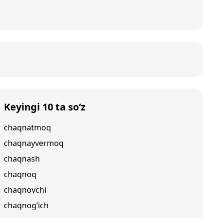
Keyingi 10 ta so‘z
chaqnatmoq
chaqnayvermoq
chaqnash
chaqnoq
chaqnovchi
chaqnog‘ich