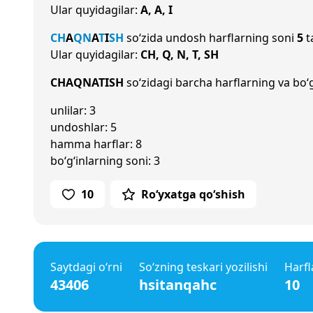
Ular quyidagilar:
A, A, I
CH
A
Q
N
A
T
I
SH
so‘zida undosh harflarning soni
5
t
Ular quyidagilar:
CH, Q, N, T, SH
CHAQNATISH
so‘zidagi barcha harflarning va bo‘g
unlilar: 3
undoshlar: 5
hamma harflar: 8
bo‘g‘inlarning soni: 3
10
Ro‘yxatga qo‘shish
Saytdagi o‘rni
So‘zning teskari yozilishi
Harfl
43406
hsitanqahc
10