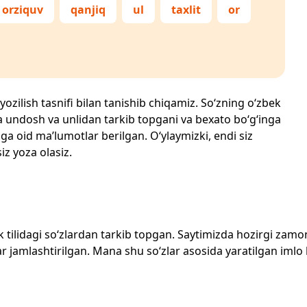
orziquv
qanjiq
ul
taxlit
or
yozilish tasnifi bilan tanishib chiqamiz. So‘zning o‘zbek
echta undosh va unlidan tarkib topgani va bexato bo‘g‘inga
ga oid ma’lumotlar berilgan. O‘ylaymizki, endi siz
iz yoza olasiz.
zbek tilidagi so‘zlardan tarkib topgan. Saytimizda hozirgi za
 jamlashtirilgan. Mana shu so‘zlar asosida yaratilgan imlo lug