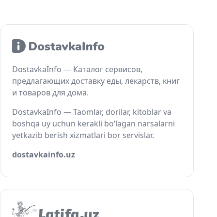
DostavkaInfo — Каталог сервисов,
предлагающих доставку еды, лекарств, книг
и товаров для дома.
DostavkaInfo — Taomlar, dorilar, kitoblar va
boshqa uy uchun kerakli bo‘lagan narsalarni
yetkazib berish xizmatlari bor servislar.
dostavkainfo.uz