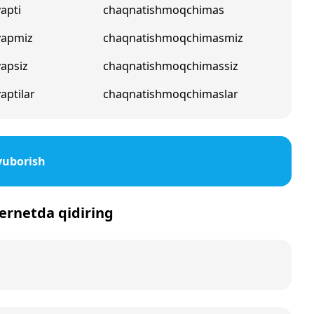
apti
chaqnatishmoqchimas
yapmiz
chaqnatishmoqchimasmiz
apsiz
chaqnatishmoqchimassiz
aptilar
chaqnatishmoqchimaslar
yuborish
ternetda qidiring