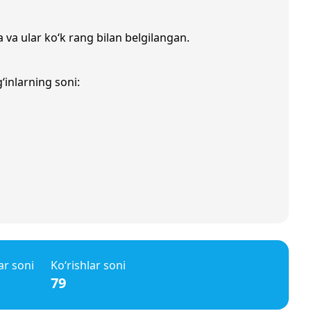
a va ular ko‘k rang bilan belgilangan.
‘inlarning soni:
ar soni
Ko‘rishlar soni
79