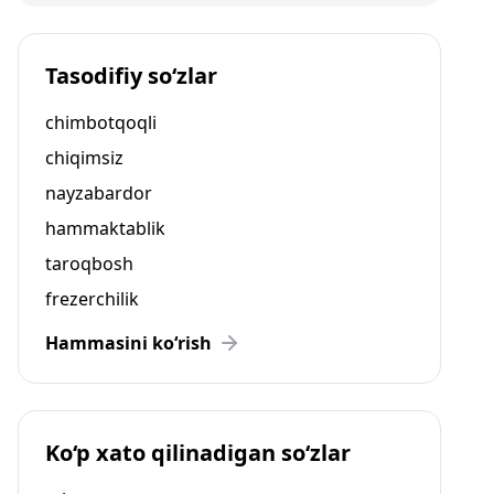
Tasodifiy so‘zlar
chimbotqoqli
chiqimsiz
nayzabardor
hammaktablik
taroqbosh
frezerchilik
Hammasini ko‘rish
Ko‘p xato qilinadigan so‘zlar