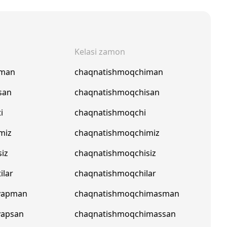
Kelasi zamon
pman
chaqnatishmoqchiman
san
chaqnatishmoqchisan
i
chaqnatishmoqchi
miz
chaqnatishmoqchimiz
iz
chaqnatishmoqchisiz
ilar
chaqnatishmoqchilar
yapman
chaqnatishmoqchimasman
yapsan
chaqnatishmoqchimassan