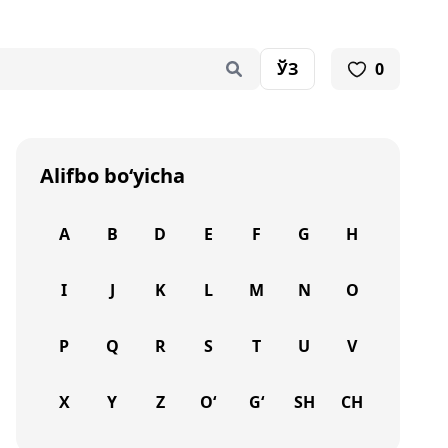
ЎЗ
0
Alifbo bo‘yicha
A
B
D
E
F
G
H
I
J
K
L
M
N
O
P
Q
R
S
T
U
V
X
Y
Z
O‘
G‘
SH
CH