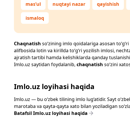
mas’ul
nuqtayi nazar
qayishish
ismaloq
Chaqnatish
so‘zining imlo qoidalariga asosan to‘g‘ri 
alifbosida lotin va kirillda to‘g‘ri yozilish imlosi, n
ajratish tartibi hamda kelishiklarda qanday tuslanishi
Imlo.uz
saytidan foydalanib,
chaqnatish
so‘zini xatos
Imlo.uz loyihasi haqida
Imlo.uz — bu o‘zbek tilining imlo lug‘atidir. Sayt o‘
marotaba va qayta-qayta xato bilan yoziladigan so‘zlar
Batafsil Imlo.uz loyihasi haqida