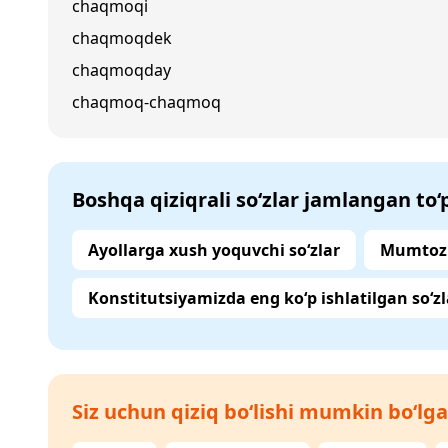
chaqmoqi
chaqmoqdek
chaqmoqday
chaqmoq-chaqmoq
Boshqa qiziqrali so‘zlar jamlangan to
Ayollarga xush yoquvchi so‘zlar
Mumtoz 
Konstitutsiyamizda eng ko‘p ishlatilgan so‘zl
Siz uchun qiziq bo‘lishi mumkin bo‘lga