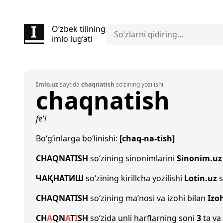
O‘zbek tilining
imlo lug‘ati
Imlo.uz
saytida
chaqnatish
so‘zining yozilishi
chaqnatish
fe'l
Bo‘g‘inlarga bo‘linishi:
[chaq-na-tish]
CHAQNATISH
so‘zining sinonimlarini
Sinonim.uz
ЧАҚНАТИШ
so‘zining kirillcha yozilishi
Lotin.uz
s
CHAQNATISH
so‘zining ma’nosi va izohi bilan
Izo
CH
A
Q
N
A
T
I
SH
so‘zida unli harflarning soni
3
ta va 