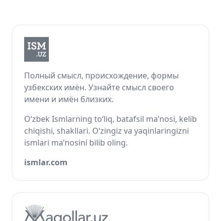
Полный смысл, происхождение, формы
узбекских имён. Узнайте смысл своего
имени и имён близких.
O‘zbek Ismlarning to‘liq, batafsil ma’nosi, kelib
chiqishi, shakllari. O‘zingiz va yaqinlaringizni
ismlari ma’nosini bilib oling.
ismlar.com