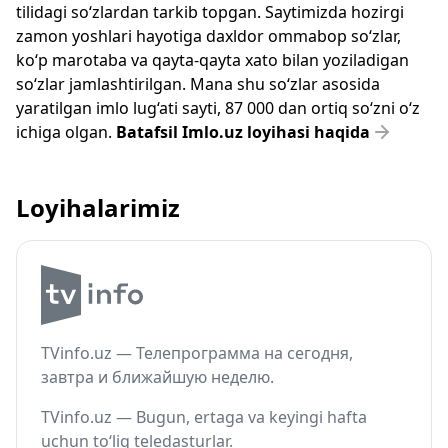
tilidagi so‘zlardan tarkib topgan. Saytimizda hozirgi
zamon yoshlari hayotiga daxldor ommabop so‘zlar,
ko‘p marotaba va qayta-qayta xato bilan yoziladigan
so‘zlar jamlashtirilgan. Mana shu so‘zlar asosida
yaratilgan imlo lug‘ati sayti, 87 000 dan ortiq so‘zni o‘z
ichiga olgan.
Batafsil Imlo.uz loyihasi haqida
Loyihalarimiz
TVinfo.uz — Телепрограмма на сегодня,
завтра и ближайшую неделю.
TVinfo.uz — Bugun, ertaga va keyingi hafta
uchun to‘liq teledasturlar.