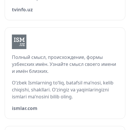
tvinfo.uz
Полный смысл, происхождение, формы
узбекских имён. Узнайте смысл своего имени
и имён близких.
O‘zbek Ismlarning to‘liq, batafsil ma’nosi, kelib
chiqishi, shakllari. O‘zingiz va yaqinlaringizni
ismlari ma’nosini bilib oling.
ismlar.com