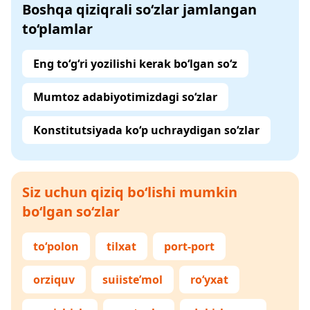
Boshqa qiziqrali so‘zlar jamlangan
to‘plamlar
Eng to‘g‘ri yozilishi kerak bo‘lgan so‘z
Mumtoz adabiyotimizdagi so‘zlar
Konstitutsiyada ko‘p uchraydigan so‘zlar
Siz uchun qiziq bo‘lishi mumkin
bo‘lgan so‘zlar
to‘polon
tilxat
port-port
orziquv
suiiste’mol
ro‘yxat