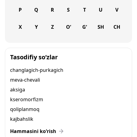
P
Q
R
S
T
U
V
X
Y
Z
O‘
G‘
SH
CH
Tasodifiy so‘zlar
changlagich-purkagich
meva-chevali
aksiga
kseromorfizm
qoliplanmoq
kajbahslik
Hammasini ko‘rish