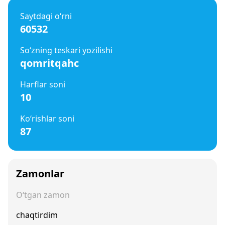
Saytdagi o‘rni
60532
So‘zning teskari yozilishi
qomritqahc
Harflar soni
10
Ko‘rishlar soni
87
Zamonlar
O‘tgan zamon
chaqtirdim