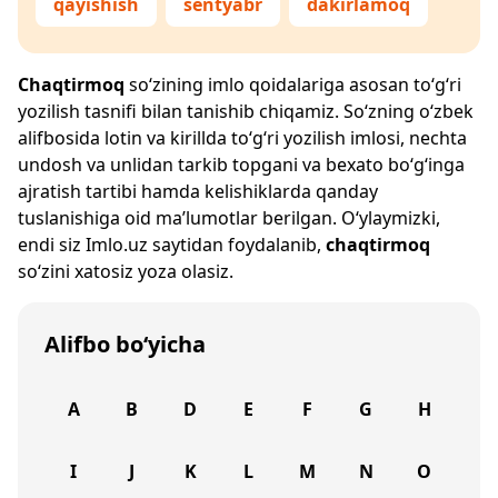
qayishish
sentyabr
dakirlamoq
Chaqtirmoq
so‘zining imlo qoidalariga asosan to‘g‘ri
yozilish tasnifi bilan tanishib chiqamiz. So‘zning o‘zbek
alifbosida lotin va kirillda to‘g‘ri yozilish imlosi, nechta
undosh va unlidan tarkib topgani va bexato bo‘g‘inga
ajratish tartibi hamda kelishiklarda qanday
tuslanishiga oid ma’lumotlar berilgan. O‘ylaymizki,
endi siz
Imlo.uz
saytidan foydalanib,
chaqtirmoq
so‘zini xatosiz yoza olasiz.
Alifbo bo‘yicha
A
B
D
E
F
G
H
I
J
K
L
M
N
O