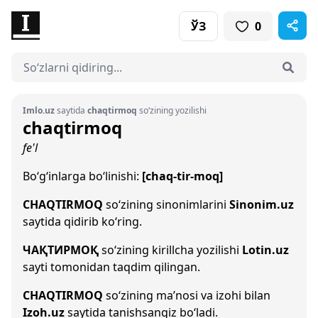
ЎЗ
0
Imlo.uz
saytida
chaqtirmoq
so‘zining yozilishi
chaqtirmoq
fe'l
Bo‘g‘inlarga bo‘linishi:
[chaq-tir-moq]
CHAQTIRMOQ
so‘zining sinonimlarini
Sinonim.uz
saytida qidirib ko‘ring.
ЧАҚТИРМОҚ
so‘zining kirillcha yozilishi
Lotin.uz
sayti tomonidan taqdim qilingan.
CHAQTIRMOQ
so‘zining ma’nosi va izohi bilan
Izoh.uz
saytida tanishsangiz bo‘ladi.