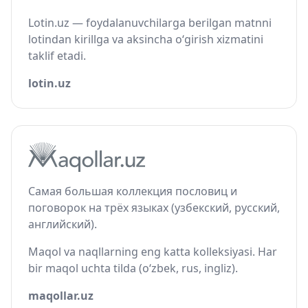
Lotin.uz — foydalanuvchilarga berilgan matnni
lotindan kirillga va aksincha o‘girish xizmatini
taklif etadi.
lotin.uz
Самая большая коллекция пословиц и
поговорок на трёх языках (узбекский, русский,
английский).
Maqol va naqllarning eng katta kolleksiyasi. Har
bir maqol uchta tilda (o‘zbek, rus, ingliz).
maqollar.uz