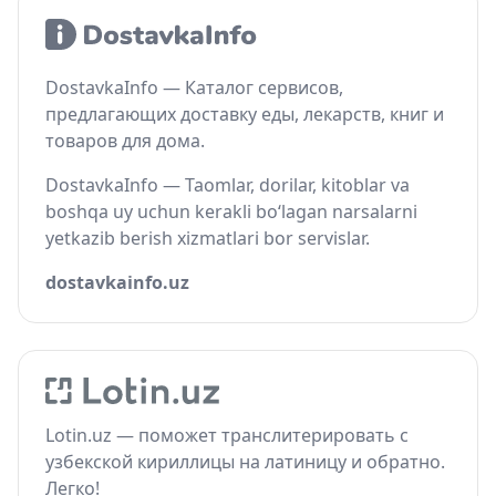
DostavkaInfo — Каталог сервисов,
предлагающих доставку еды, лекарств, книг и
товаров для дома.
DostavkaInfo — Taomlar, dorilar, kitoblar va
boshqa uy uchun kerakli bo‘lagan narsalarni
yetkazib berish xizmatlari bor servislar.
dostavkainfo.uz
Lotin.uz — поможет транслитерировать с
узбекской кириллицы на латиницу и обратно.
Легко!