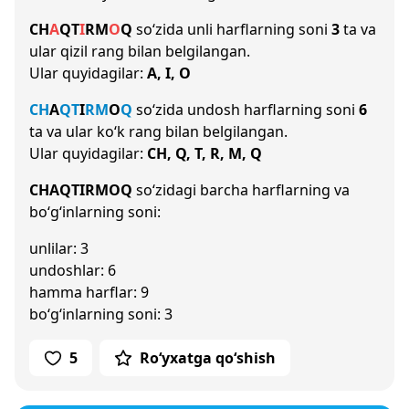
CH
A
Q
T
I
R
M
O
Q
so‘zida unli harflarning soni
3
ta va
ular qizil rang bilan belgilangan.
Ular quyidagilar:
A, I, O
CH
A
Q
T
I
R
M
O
Q
so‘zida undosh harflarning soni
6
ta va ular ko‘k rang bilan belgilangan.
Ular quyidagilar:
CH, Q, T, R, M, Q
CHAQTIRMOQ
so‘zidagi barcha harflarning va
bo‘g‘inlarning soni:
unlilar: 3
undoshlar: 6
hamma harflar: 9
bo‘g‘inlarning soni: 3
5
Ro‘yxatga qo‘shish