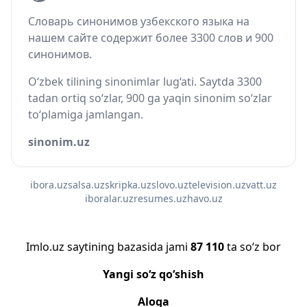
Словарь синонимов узбекского языка на
нашем сайте содержит более 3300 слов и 900
синонимов.
O‘zbek tilining sinonimlar lug‘ati. Saytda 3300
tadan ortiq so‘zlar, 900 ga yaqin sinonim so‘zlar
to‘plamiga jamlangan.
sinonim.uz
ibora.uz
salsa.uz
skripka.uz
slovo.uz
television.uz
vatt.uz
iboralar.uz
resumes.uz
havo.uz
Imlo.uz saytining bazasida jami
87 110
ta so‘z bor
Yangi so‘z qo‘shish
Aloqa