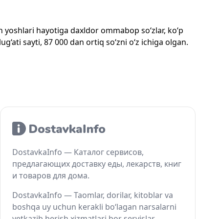
mon yoshlari hayotiga daxldor ommabop so‘zlar, ko‘p
‘ati sayti, 87 000 dan ortiq so‘zni o‘z ichiga olgan.
DostavkaInfo — Каталог сервисов,
предлагающих доставку еды, лекарств, книг
и товаров для дома.
DostavkaInfo — Taomlar, dorilar, kitoblar va
boshqa uy uchun kerakli bo‘lagan narsalarni
yetkazib berish xizmatlari bor servislar.