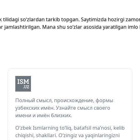
zbek tilidagi so‘zlardan tarkib topgan. Saytimizda hozirgi za
 jamlashtirilgan. Mana shu so‘zlar asosida yaratilgan imlo lug
Полный смысл, происхождение, формы
узбекских имён. Узнайте смысл своего
имени и имён близких.
O‘zbek Ismlarning to‘liq, batafsil ma’nosi, kelib
chiqishi, shakllari. O‘zingiz va yaqinlaringizni