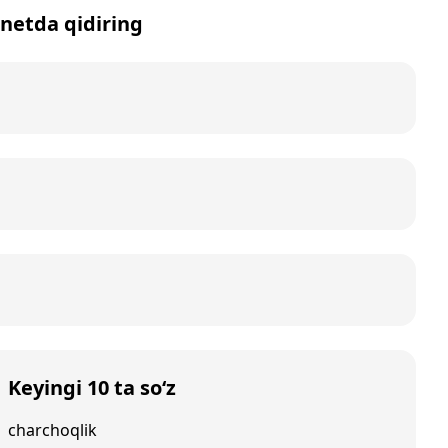
rnetda qidiring
Keyingi 10 ta so‘z
charchoqlik