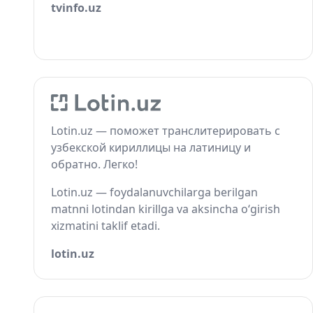
tvinfo.uz
Lotin.uz — поможет транслитерировать с
узбекской кириллицы на латиницу и
обратно. Легко!
Lotin.uz — foydalanuvchilarga berilgan
matnni lotindan kirillga va aksincha o‘girish
xizmatini taklif etadi.
lotin.uz