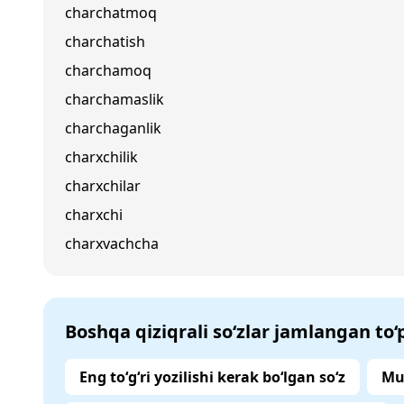
charchatmoq
charchatish
charchamoq
charchamaslik
charchaganlik
charxchilik
charxchilar
charxchi
charxvachcha
Boshqa qiziqrali so‘zlar jamlangan to
Eng to‘g‘ri yozilishi kerak bo‘lgan so‘z
Mu