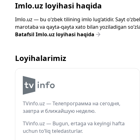
Imlo.uz loyihasi haqida
Imlo.uz — bu o‘zbek tilining imlo lug‘atidir. Sayt o‘
marotaba va qayta-qayta xato bilan yoziladigan so‘zlar
Batafsil Imlo.uz loyihasi haqida
Loyihalarimiz
TVinfo.uz — Телепрограмма на сегодня,
завтра и ближайшую неделю.
TVinfo.uz — Bugun, ertaga va keyingi hafta
uchun to‘liq teledasturlar.