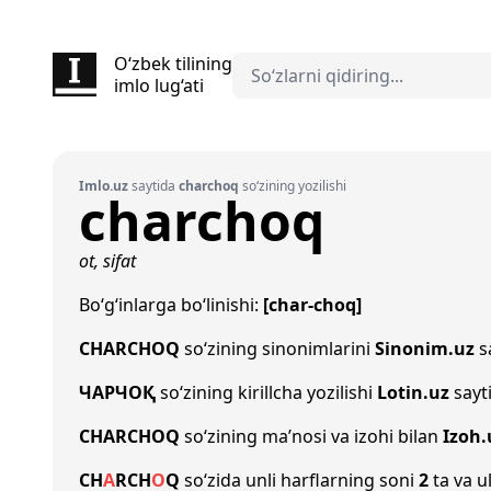
O‘zbek tilining
imlo lug‘ati
Imlo.uz
saytida
charchoq
so‘zining yozilishi
charchoq
ot, sifat
Bo‘g‘inlarga bo‘linishi:
[char-choq]
CHARCHOQ
so‘zining sinonimlarini
Sinonim.uz
sa
ЧАРЧОҚ
so‘zining kirillcha yozilishi
Lotin.uz
sayt
CHARCHOQ
so‘zining ma’nosi va izohi bilan
Izoh.
CH
A
R
CH
O
Q
so‘zida unli harflarning soni
2
ta va u