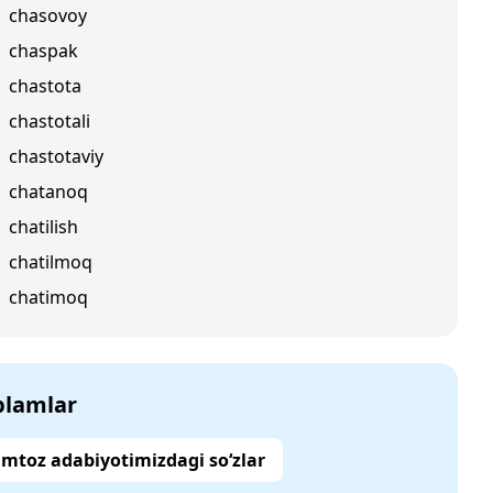
chasovoy
chaspak
chastota
chastotali
chastotaviy
chatanoq
chatilish
chatilmoq
chatimoq
‘plamlar
mtoz adabiyotimizdagi so‘zlar