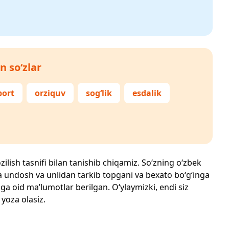
n so‘zlar
port
orziquv
sog‘lik
esdalik
zilish tasnifi bilan tanishib chiqamiz. So‘zning o‘zbek
echta undosh va unlidan tarkib topgani va bexato bo‘g‘inga
ga oid ma’lumotlar berilgan. O‘ylaymizki, endi siz
 yoza olasiz.