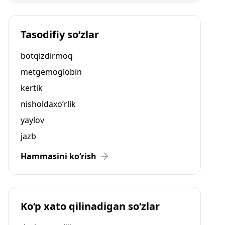
Tasodifiy so‘zlar
botqizdirmoq
metgemoglobin
kertik
nisholdaxo‘rlik
yaylov
jazb
Hammasini ko‘rish
Ko‘p xato qilinadigan so‘zlar