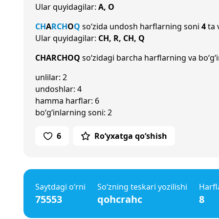
Ular quyidagilar:
A, O
CH
A
R
CH
O
Q
so‘zida undosh harflarning soni
4
ta 
Ular quyidagilar:
CH, R, CH, Q
CHARCHOQ
so‘zidagi barcha harflarning va bo‘g‘i
unlilar: 2
undoshlar: 4
hamma harflar: 6
bo‘g‘inlarning soni: 2
6
Ro‘yxatga qo‘shish
Saytdagi o‘rni
So‘zning teskari yozilishi
Harfl
75553
qohcrahc
8