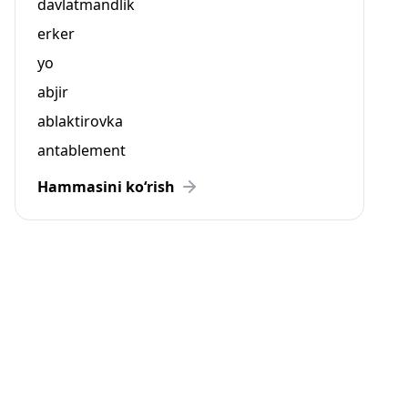
davlatmandlik
erker
yo
abjir
ablaktirovka
antablement
Hammasini ko‘rish