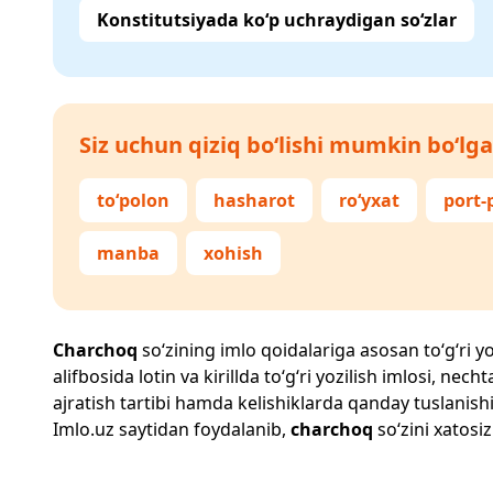
Konstitutsiyada ko‘p uchraydigan so‘zlar
Siz uchun qiziq bo‘lishi mumkin bo‘lga
to‘polon
hasharot
ro‘yxat
port-
manba
xohish
Charchoq
so‘zining imlo qoidalariga asosan to‘g‘ri yo
alifbosida lotin va kirillda to‘g‘ri yozilish imlosi, n
ajratish tartibi hamda kelishiklarda qanday tuslanishi
Imlo.uz
saytidan foydalanib,
charchoq
so‘zini xatosiz