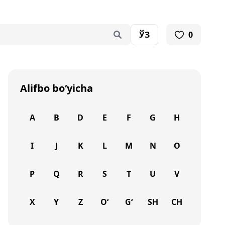
ЎЗ
0
Alifbo bo‘yicha
A
B
D
E
F
G
H
I
J
K
L
M
N
O
P
Q
R
S
T
U
V
X
Y
Z
O‘
G‘
SH
CH