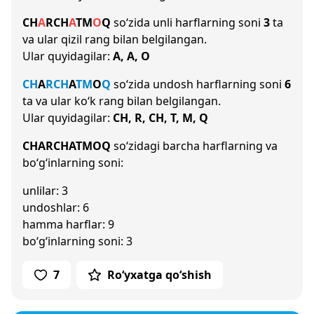
CH
A
R
CH
A
T
M
O
Q
so‘zida unli harflarning soni
3
ta
va ular qizil rang bilan belgilangan.
Ular quyidagilar:
A, A, O
CH
A
R
CH
A
T
M
O
Q
so‘zida undosh harflarning soni
6
ta va ular ko‘k rang bilan belgilangan.
Ular quyidagilar:
CH, R, CH, T, M, Q
CHARCHATMOQ
so‘zidagi barcha harflarning va
bo‘g‘inlarning soni:
unlilar: 3
undoshlar: 6
hamma harflar: 9
bo‘g‘inlarning soni: 3
7
Ro‘yxatga qo‘shish