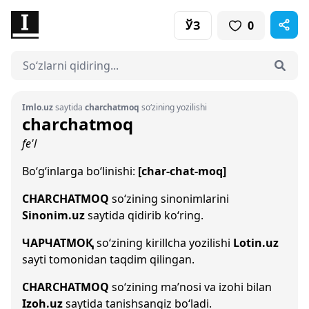
ЎЗ
0
Imlo.uz
saytida
charchatmoq
so‘zining yozilishi
charchatmoq
fe'l
Bo‘g‘inlarga bo‘linishi:
[char-chat-moq]
CHARCHATMOQ
so‘zining sinonimlarini
Sinonim.uz
saytida qidirib ko‘ring.
ЧАРЧАТМОҚ
so‘zining kirillcha yozilishi
Lotin.uz
sayti tomonidan taqdim qilingan.
CHARCHATMOQ
so‘zining ma’nosi va izohi bilan
Izoh.uz
saytida tanishsangiz bo‘ladi.