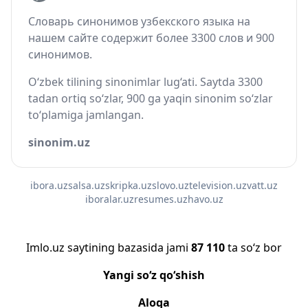
Словарь синонимов узбекского языка на
нашем сайте содержит более 3300 слов и 900
синонимов.
O‘zbek tilining sinonimlar lug‘ati. Saytda 3300
tadan ortiq so‘zlar, 900 ga yaqin sinonim so‘zlar
to‘plamiga jamlangan.
sinonim.uz
ibora.uz
salsa.uz
skripka.uz
slovo.uz
television.uz
vatt.uz
iboralar.uz
resumes.uz
havo.uz
Imlo.uz saytining bazasida jami
87 110
ta so‘z bor
Yangi so‘z qo‘shish
Aloqa