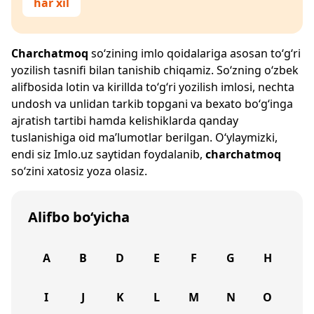
har xil
Charchatmoq
so‘zining imlo qoidalariga asosan to‘g‘ri
yozilish tasnifi bilan tanishib chiqamiz. So‘zning o‘zbek
alifbosida lotin va kirillda to‘g‘ri yozilish imlosi, nechta
undosh va unlidan tarkib topgani va bexato bo‘g‘inga
ajratish tartibi hamda kelishiklarda qanday
tuslanishiga oid ma’lumotlar berilgan. O‘ylaymizki,
endi siz
Imlo.uz
saytidan foydalanib,
charchatmoq
so‘zini xatosiz yoza olasiz.
Alifbo bo‘yicha
A
B
D
E
F
G
H
I
J
K
L
M
N
O