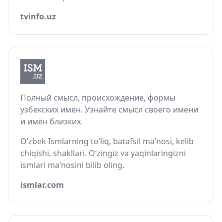
tvinfo.uz
Полный смысл, происхождение, формы
узбекских имён. Узнайте смысл своего имени
и имён близких.
O‘zbek Ismlarning to‘liq, batafsil ma’nosi, kelib
chiqishi, shakllari. O‘zingiz va yaqinlaringizni
ismlari ma’nosini bilib oling.
ismlar.com