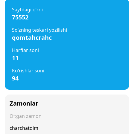
Saytdagi o‘rni
75552
So‘zning teskari yozilishi
qomtahcrahc
Harflar soni
11
Ko‘rishlar soni
94
Zamonlar
O‘tgan zamon
charchatdim