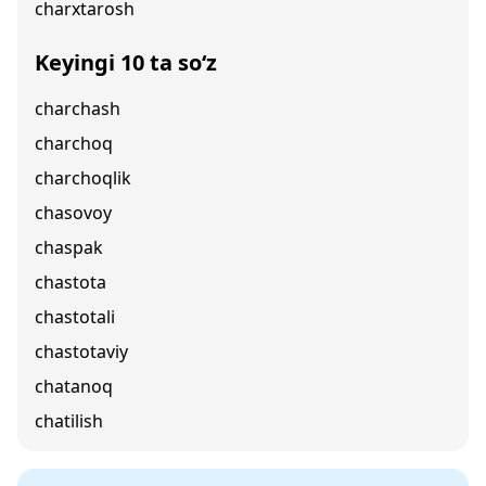
charxtarosh
Keyingi 10 ta so‘z
charchash
charchoq
charchoqlik
chasovoy
chaspak
chastota
chastotali
chastotaviy
chatanoq
chatilish