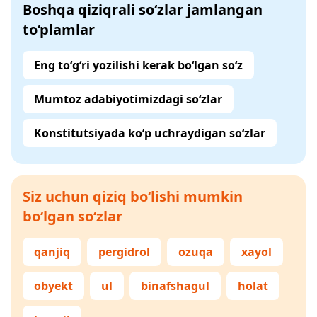
Boshqa qiziqrali so‘zlar jamlangan
to‘plamlar
Eng to‘g‘ri yozilishi kerak bo‘lgan so‘z
Mumtoz adabiyotimizdagi so‘zlar
Konstitutsiyada ko‘p uchraydigan so‘zlar
Siz uchun qiziq bo‘lishi mumkin
bo‘lgan so‘zlar
qanjiq
pergidrol
ozuqa
xayol
obyekt
ul
binafshagul
holat