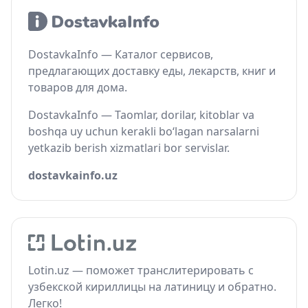
DostavkaInfo — Каталог сервисов,
предлагающих доставку еды, лекарств, книг и
товаров для дома.
DostavkaInfo — Taomlar, dorilar, kitoblar va
boshqa uy uchun kerakli bo‘lagan narsalarni
yetkazib berish xizmatlari bor servislar.
dostavkainfo.uz
Lotin.uz — поможет транслитерировать с
узбекской кириллицы на латиницу и обратно.
Легко!