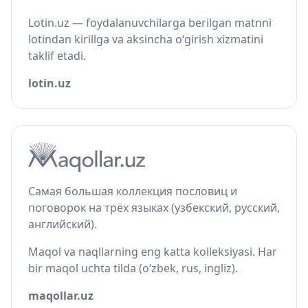
Lotin.uz — foydalanuvchilarga berilgan matnni
lotindan kirillga va aksincha o‘girish xizmatini
taklif etadi.
lotin.uz
Самая большая коллекция пословиц и
поговорок на трёх языках (узбекский, русский,
английский).
Maqol va naqllarning eng katta kolleksiyasi. Har
bir maqol uchta tilda (o‘zbek, rus, ingliz).
maqollar.uz