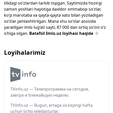
tilidagi so‘zlardan tarkib topgan. Saytimizda hozirgi
zamon yoshlari hayotiga daxldor ommabop so‘zlar,
ko‘p marotaba va qayta-qayta xato bilan yoziladigan
so‘zlar jamlashtirilgan. Mana shu so‘zlar asosida
yaratilgan imlo lug‘ati sayti, 87 000 dan ortiq so‘zni o‘z
ichiga olgan.
Batafsil Imlo.uz loyihasi haqida
Loyihalarimiz
TVinfo.uz — Телепрограмма на сегодня,
завтра и ближайшую неделю.
TVinfo.uz — Bugun, ertaga va keyingi hafta
uchun to‘liq teledasturlar.