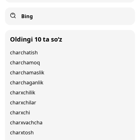
Bing
Oldingi 10 ta so‘z
charchatish
charchamoq
charchamaslik
charchaganlik
charxchilik
charxchilar
charxchi
charxvachcha
charxtosh