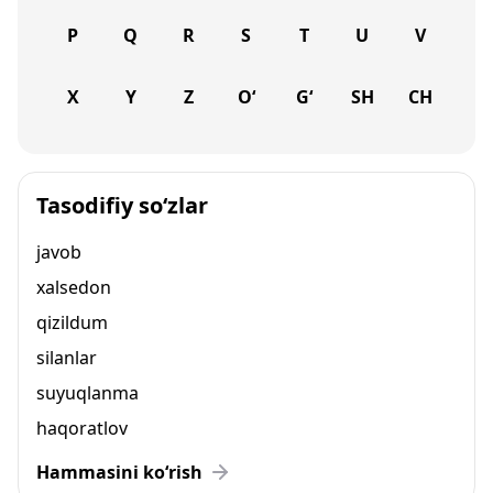
P
Q
R
S
T
U
V
X
Y
Z
O‘
G‘
SH
CH
Tasodifiy so‘zlar
javob
xalsedon
qizildum
silanlar
suyuqlanma
haqoratlov
Hammasini ko‘rish