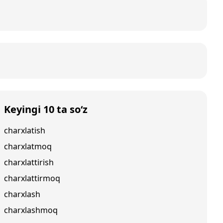
Keyingi 10 ta so‘z
charxlatish
charxlatmoq
charxlattirish
charxlattirmoq
charxlash
charxlashmoq