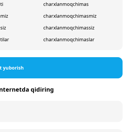
ti
charxlanmoqchimas
pmiz
charxlanmoqchimasmiz
siz
charxlanmoqchimassiz
ilar
charxlanmoqchimaslar
t yuborish
internetda qidiring