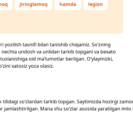
moq
jiringlamoq
hamda
legion
i yozilish tasnifi bilan tanishib chiqamiz. So‘zning
losi, nechta undosh va unlidan tarkib topgani va bexato
 tuslanishiga oid ma’lumotlar berilgan. O‘ylaymizki,
‘zini xatosiz yoza olasiz.
zbek tilidagi so‘zlardan tarkib topgan. Saytimizda hozirgi za
 jamlashtirilgan. Mana shu so‘zlar asosida yaratilgan imlo lug