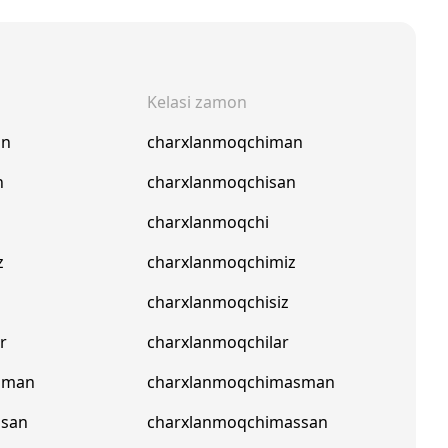
Kelasi zamon
an
charxlanmoqchiman
n
charxlanmoqchisan
charxlanmoqchi
z
charxlanmoqchimiz
charxlanmoqchisiz
r
charxlanmoqchilar
pman
charxlanmoqchimasman
psan
charxlanmoqchimassan