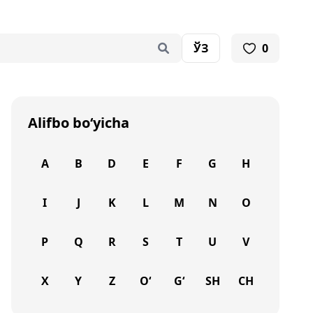
ЎЗ
0
Alifbo bo‘yicha
A
B
D
E
F
G
H
I
J
K
L
M
N
O
P
Q
R
S
T
U
V
X
Y
Z
O‘
G‘
SH
CH