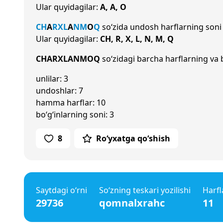
Ular quyidagilar:
A, A, O
CH
A
R
X
L
A
N
M
O
Q
so‘zida undosh harflarning son
Ular quyidagilar:
CH, R, X, L, N, M, Q
CHARXLANMOQ
so‘zidagi barcha harflarning va b
unlilar: 3
undoshlar: 7
hamma harflar: 10
bo‘g‘inlarning soni: 3
8
Ro‘yxatga qo‘shish
Saytdagi o‘rni
So‘zning teskari yozilishi
Harfl
29736
qomnalxrahc
11