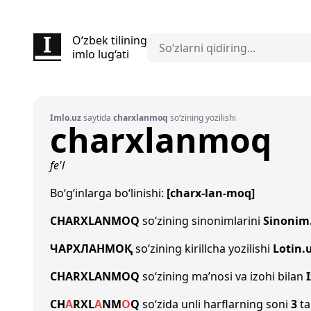
O‘zbek tilining
imlo lug‘ati
Imlo.uz
saytida
charxlanmoq
so‘zining yozilishi
charxlanmoq
fe'l
Bo‘g‘inlarga bo‘linishi:
[charx-lan-moq]
CHARXLANMOQ
so‘zining sinonimlarini
Sinonim
ЧАРХЛАНМОҚ
so‘zining kirillcha yozilishi
Lotin.
CHARXLANMOQ
so‘zining ma’nosi va izohi bilan
CH
A
R
X
L
A
N
M
O
Q
so‘zida unli harflarning soni
3
ta