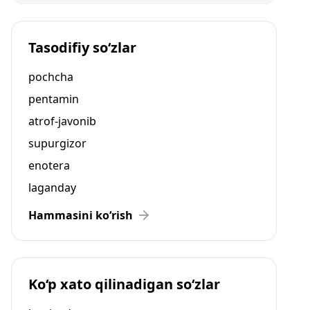
Tasodifiy so‘zlar
pochcha
pentamin
atrof-javonib
supurgizor
enotera
laganday
Hammasini ko‘rish
Ko‘p xato qilinadigan so‘zlar