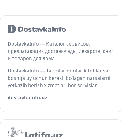
DostavkaInfo — Каталог сервисов,
предлагающих доставку еды, лекарств, книг
и товаров для дома.
DostavkaInfo — Taomlar, dorilar, kitoblar va
boshqa uy uchun kerakli bo‘lagan narsalarni
yetkazib berish xizmatlari bor servislar.
dostavkainfo.uz