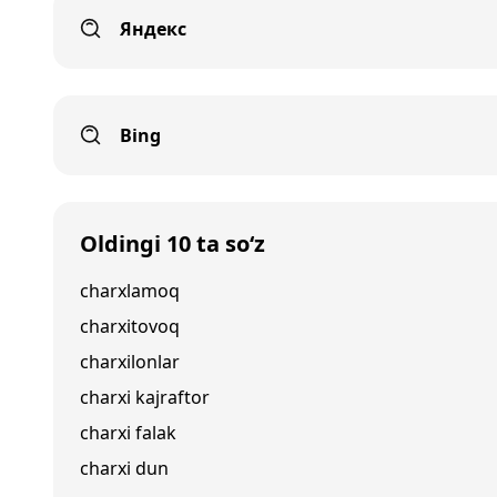
Яндекс
Bing
Oldingi 10 ta so‘z
charxlamoq
charxitovoq
charxilonlar
charxi kajraftor
charxi falak
charxi dun