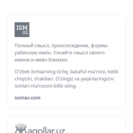
Полный смысл, происхождение, формы
узбекских имён. Узнайте смысл своего
имени и имён близких.
O‘zbek Ismlarning to‘liq, batafsil ma’nosi, kelib
chiqishi, shakllari. O‘zingiz va yaqinlaringizni
ismlari ma’nosini bilib oling.
ismlar.com