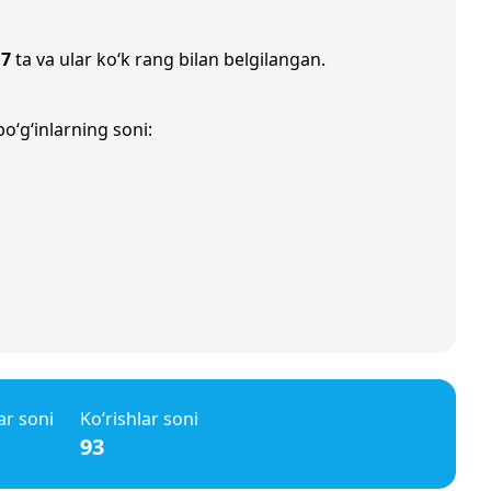
i
7
ta va ular ko‘k rang bilan belgilangan.
o‘g‘inlarning soni:
ar soni
Ko‘rishlar soni
93