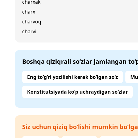
charxak
charx
charvoq
charvi
Boshqa qiziqrali so‘zlar jamlangan to
Eng to‘g‘ri yozilishi kerak bo‘lgan so‘z
Mu
Konstitutsiyada ko‘p uchraydigan so‘zlar
Siz uchun qiziq bo‘lishi mumkin bo‘lga