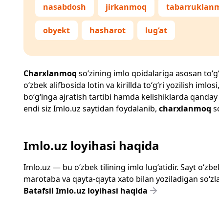
nasabdosh
jirkanmoq
tabarruklan
obyekt
hasharot
lug‘at
Charxlanmoq
so‘zining imlo qoidalariga asosan to‘g‘r
o‘zbek alifbosida lotin va kirillda to‘g‘ri yozilish im
bo‘g‘inga ajratish tartibi hamda kelishiklarda qanday
endi siz
Imlo.uz
saytidan foydalanib,
charxlanmoq
so
Imlo.uz loyihasi haqida
Imlo.uz — bu o‘zbek tilining imlo lug‘atidir. Sayt o‘
marotaba va qayta-qayta xato bilan yoziladigan so‘zlar
Batafsil Imlo.uz loyihasi haqida