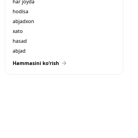
har joyda
hodisa
abjadxon
xato
hasad
abjad
Hammasini ko‘rish