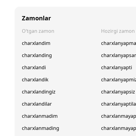
Zamonlar
O‘tgan zamon
Hozirgi zamon
charxlandim
charxlanyapm
charxlanding
charxlanyapsa
charxlandi
charxlanyapti
charxlandik
charxlanyapmi
charxlandingiz
charxlanyapsiz
charxlandilar
charxlanyaptila
charxlanmadim
charxlanmaya
charxlanmading
charxlanmaya