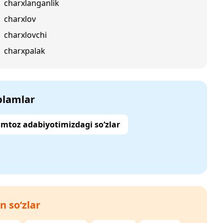
charxlanganlik
charxlov
charxlovchi
charxpalak
‘plamlar
mtoz adabiyotimizdagi so‘zlar
n so‘zlar