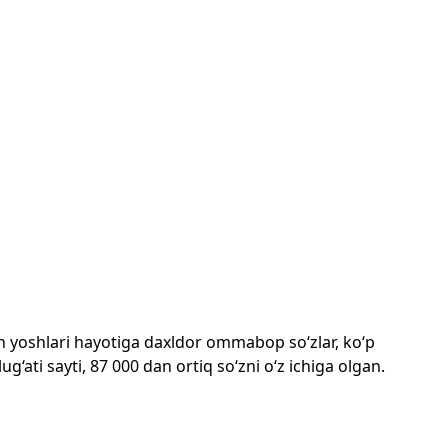
mon yoshlari hayotiga daxldor ommabop so‘zlar, ko‘p
‘ati sayti, 87 000 dan ortiq so‘zni o‘z ichiga olgan.