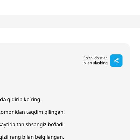
So‘zni do‘stlar
bilan ulashing
da qidirib ko‘ring.
 tomonidan taqdim qilingan.
aytida tanishsangiz bo‘ladi.
qizil rang bilan belgilangan.