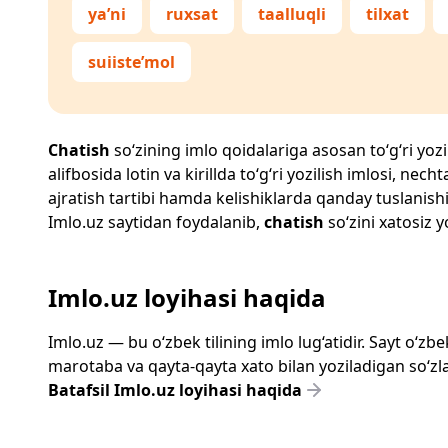
ya’ni
ruxsat
taalluqli
tilxat
suiiste’mol
Chatish
so‘zining imlo qoidalariga asosan to‘g‘ri yozi
alifbosida lotin va kirillda to‘g‘ri yozilish imlosi, n
ajratish tartibi hamda kelishiklarda qanday tuslanishi
Imlo.uz
saytidan foydalanib,
chatish
so‘zini xatosiz y
Imlo.uz loyihasi haqida
Imlo.uz — bu o‘zbek tilining imlo lug‘atidir. Sayt o‘
marotaba va qayta-qayta xato bilan yoziladigan so‘zlar
Batafsil Imlo.uz loyihasi haqida