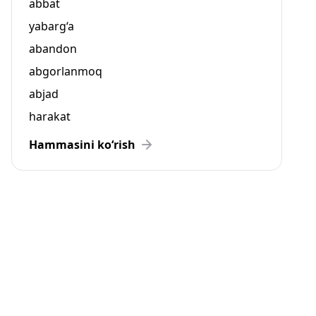
abbat
yabarg‘a
abandon
abgorlanmoq
abjad
harakat
Hammasini ko‘rish