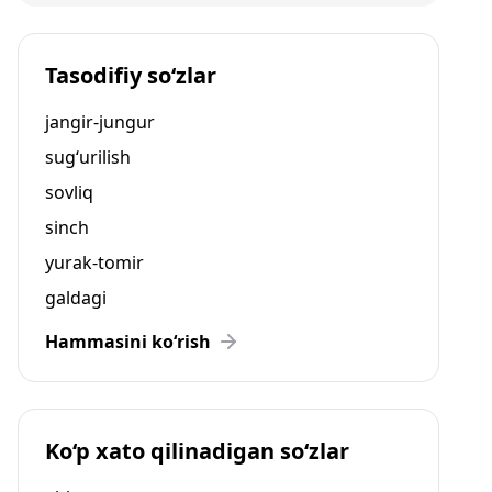
Tasodifiy so‘zlar
jangir-jungur
sug‘urilish
sovliq
sinch
yurak-tomir
galdagi
Hammasini ko‘rish
Ko‘p xato qilinadigan so‘zlar