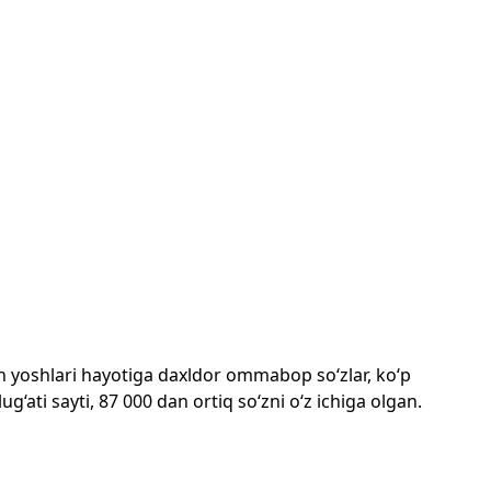
mon yoshlari hayotiga daxldor ommabop so‘zlar, ko‘p
‘ati sayti, 87 000 dan ortiq so‘zni o‘z ichiga olgan.