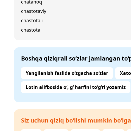
chatanoq
chastotaviy
chastotali
chastota
Boshqa qiziqrali so‘zlar jamlangan to
Yangilanish faslida o‘zgacha so‘zlar
Xato
Lotin alifbosida o‘, g‘ harfini to‘g‘ri yozamiz
Siz uchun qiziq bo‘lishi mumkin bo‘lga