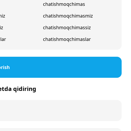
i
chatishmoqchimas
miz
chatishmoqchimasmiz
iz
chatishmoqchimassiz
lar
chatishmoqchimaslar
rish
netda qidiring