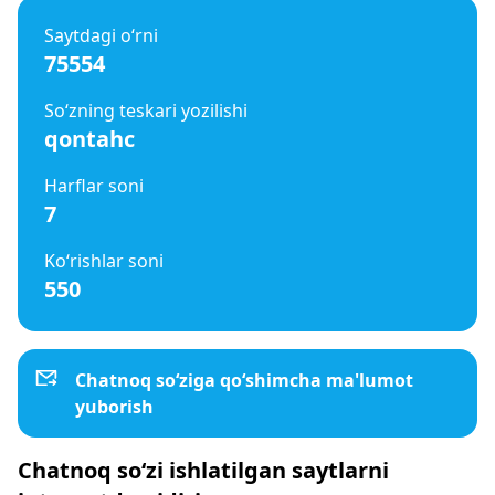
Saytdagi o‘rni
75554
So‘zning teskari yozilishi
qontahc
Harflar soni
7
Ko‘rishlar soni
550
Chatnoq so‘ziga qo‘shimcha ma'lumot
yuborish
Chatnoq so‘zi ishlatilgan saytlarni