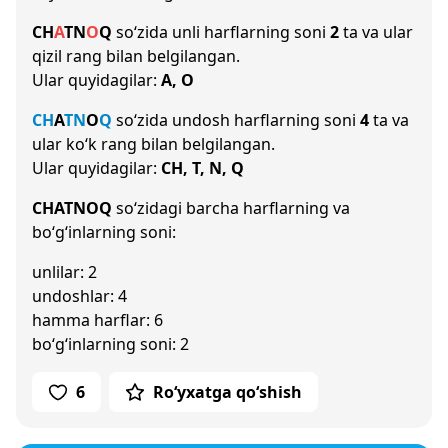
CH
A
T
N
O
Q
so‘zida unli harflarning soni
2
ta va ular
qizil rang bilan belgilangan.
Ular quyidagilar:
A, O
CH
A
T
N
O
Q
so‘zida undosh harflarning soni
4
ta va
ular ko‘k rang bilan belgilangan.
Ular quyidagilar:
CH, T, N, Q
CHATNOQ
so‘zidagi barcha harflarning va
bo‘g‘inlarning soni:
unlilar: 2
undoshlar: 4
hamma harflar: 6
bo‘g‘inlarning soni: 2
6
Ro‘yxatga qo‘shish