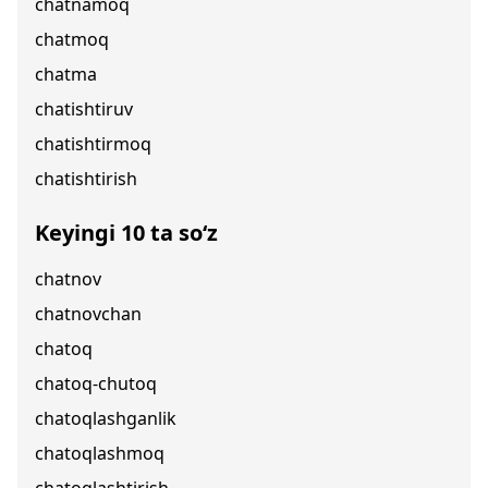
chatnamoq
chatmoq
chatma
chatishtiruv
chatishtirmoq
chatishtirish
Keyingi 10 ta so‘z
chatnov
chatnovchan
chatoq
chatoq-chutoq
chatoqlashganlik
chatoqlashmoq