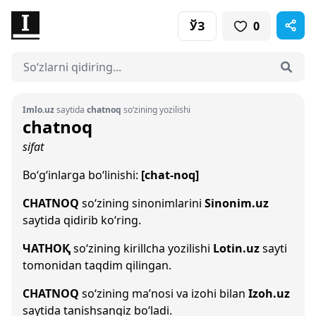
ЎЗ
0
Imlo.uz
saytida
chatnoq
so‘zining yozilishi
chatnoq
sifat
Bo‘g‘inlarga bo‘linishi:
[chat-noq]
CHATNOQ
so‘zining sinonimlarini
Sinonim.uz
saytida qidirib ko‘ring.
ЧАТНОҚ
so‘zining kirillcha yozilishi
Lotin.uz
sayti
tomonidan taqdim qilingan.
CHATNOQ
so‘zining ma’nosi va izohi bilan
Izoh.uz
saytida tanishsangiz bo‘ladi.