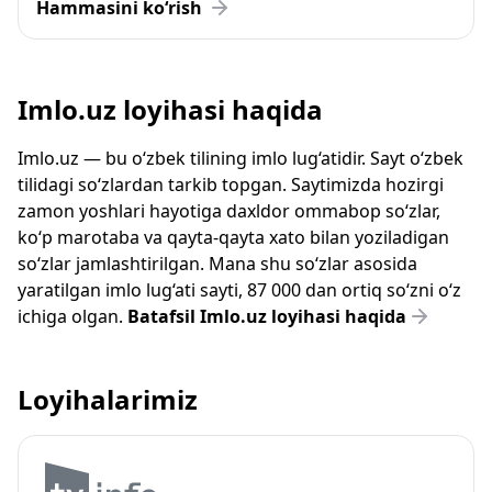
Hammasini ko‘rish
Imlo.uz loyihasi haqida
Imlo.uz — bu o‘zbek tilining imlo lug‘atidir. Sayt o‘zbek
tilidagi so‘zlardan tarkib topgan. Saytimizda hozirgi
zamon yoshlari hayotiga daxldor ommabop so‘zlar,
ko‘p marotaba va qayta-qayta xato bilan yoziladigan
so‘zlar jamlashtirilgan. Mana shu so‘zlar asosida
yaratilgan imlo lug‘ati sayti, 87 000 dan ortiq so‘zni o‘z
ichiga olgan.
Batafsil Imlo.uz loyihasi haqida
Loyihalarimiz