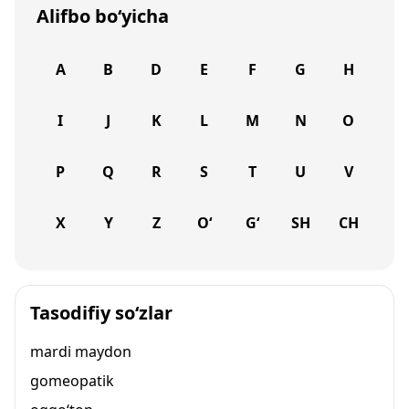
Alifbo bo‘yicha
A
B
D
E
F
G
H
I
J
K
L
M
N
O
P
Q
R
S
T
U
V
X
Y
Z
O‘
G‘
SH
CH
Tasodifiy so‘zlar
mardi maydon
gomeopatik