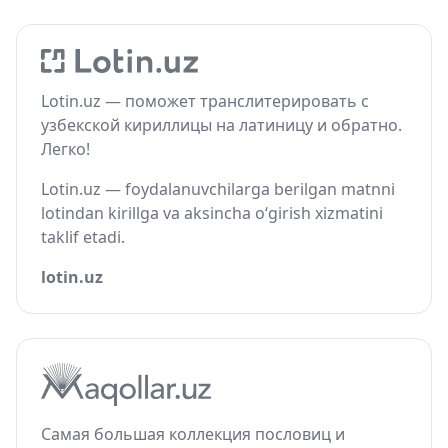
Lotin.uz — поможет транслитерировать с
узбекской кириллицы на латиницу и обратно.
Легко!
Lotin.uz — foydalanuvchilarga berilgan matnni
lotindan kirillga va aksincha o‘girish xizmatini
taklif etadi.
lotin.uz
Самая большая коллекция пословиц и