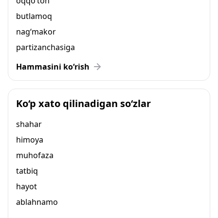
oqqo‘ton
butlamoq
nag‘makor
partizanchasiga
Hammasini ko‘rish
Ko‘p xato qilinadigan so‘zlar
shahar
himoya
muhofaza
tatbiq
hayot
ablahnamo