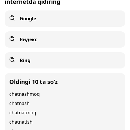
internetda qidiring
Google
Яндекс
Bing
Oldingi 10 ta so‘z
chatnashmoq
chatnash
chatnatmoq
chatnatish