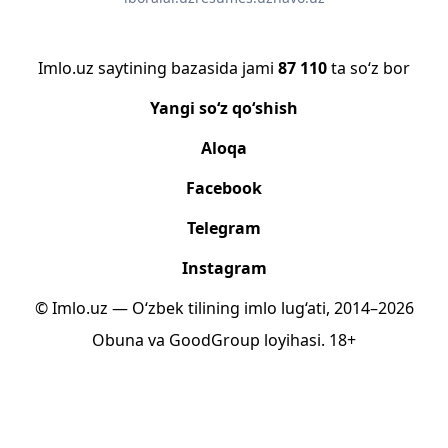
Imlo.uz saytining bazasida jami
87 110
ta so‘z bor
Yangi so‘z qo‘shish
Aloqa
Facebook
Telegram
Instagram
© Imlo.uz — O‘zbek tilining imlo lug‘ati, 2014–2026
Obuna
va
GoodGroup
loyihasi.
18+