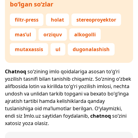
bo‘lgan so‘zlar
filtr-press
holat
stereoproyektor
mas’ul
orziquv
alkogolli
mutaxassis
ul
dugonalashish
Chatnoq
so‘zining imlo qoidalariga asosan to‘g‘ri
yozilish tasnifi bilan tanishib chiqamiz. So‘zning o‘zbek
alifbosida lotin va kirillda to‘g‘ri yozilish imlosi, nechta
undosh va unlidan tarkib topgani va bexato bo‘g‘inga
ajratish tartibi hamda kelishiklarda qanday
tuslanishiga oid ma’lumotlar berilgan. O‘ylaymizki,
endi siz
Imlo.uz
saytidan foydalanib,
chatnoq
so‘zini
xatosiz yoza olasiz.