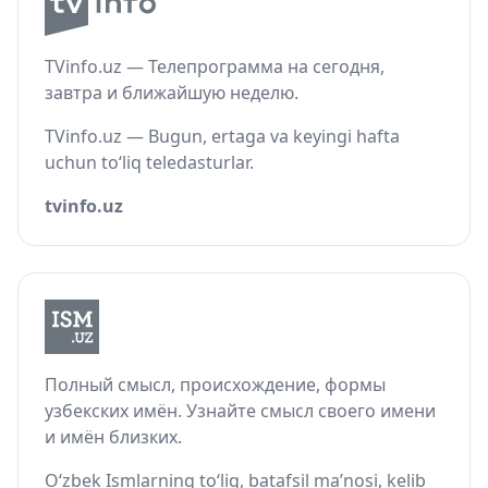
TVinfo.uz — Телепрограмма на сегодня,
завтра и ближайшую неделю.
TVinfo.uz — Bugun, ertaga va keyingi hafta
uchun to‘liq teledasturlar.
tvinfo.uz
Полный смысл, происхождение, формы
узбекских имён. Узнайте смысл своего имени
и имён близких.
O‘zbek Ismlarning to‘liq, batafsil ma’nosi, kelib