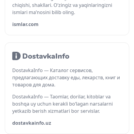
chiqishi, shakllari. O‘zingiz va yaqinlaringizni
ismlari ma’nosini bilib oling.
ismlar.com
DostavkaInfo — Каталог сервисов,
предлагающих доставку еды, лекарств, книг и
товаров для дома.
DostavkaInfo — Taomlar, dorilar, kitoblar va
boshqa uy uchun kerakli bo‘lagan narsalarni
yetkazib berish xizmatlari bor servislar.
dostavkainfo.uz