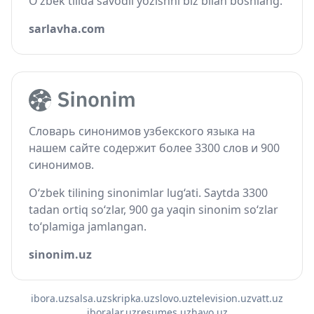
O‘zbek tilida savodli yozishni biz bilan boshlang.
sarlavha.com
Словарь синонимов узбекского языка на
нашем сайте содержит более 3300 слов и 900
синонимов.
O‘zbek tilining sinonimlar lug‘ati. Saytda 3300
tadan ortiq so‘zlar, 900 ga yaqin sinonim so‘zlar
to‘plamiga jamlangan.
sinonim.uz
ibora.uz
salsa.uz
skripka.uz
slovo.uz
television.uz
vatt.uz
iboralar.uz
resumes.uz
havo.uz