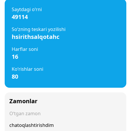
Saytdagi o‘rni
49114
So‘zning teskari yozilishi
hsirithsalqotahc
Harflar soni
16
Ko‘rishlar soni
80
Zamonlar
O‘tgan zamon
chatoqlashtirishdim