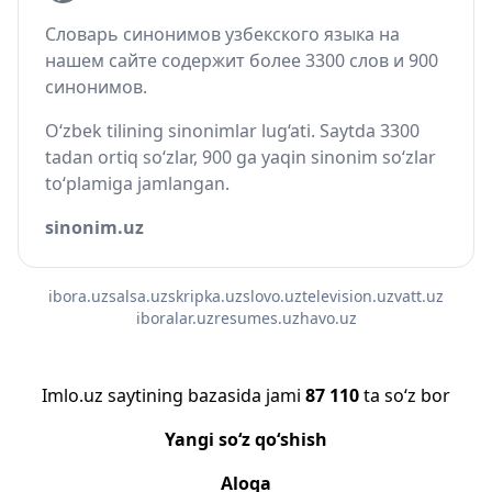
Словарь синонимов узбекского языка на
нашем сайте содержит более 3300 слов и 900
синонимов.
O‘zbek tilining sinonimlar lug‘ati. Saytda 3300
tadan ortiq so‘zlar, 900 ga yaqin sinonim so‘zlar
to‘plamiga jamlangan.
sinonim.uz
ibora.uz
salsa.uz
skripka.uz
slovo.uz
television.uz
vatt.uz
iboralar.uz
resumes.uz
havo.uz
Imlo.uz saytining bazasida jami
87 110
ta so‘z bor
Yangi so‘z qo‘shish
Aloqa