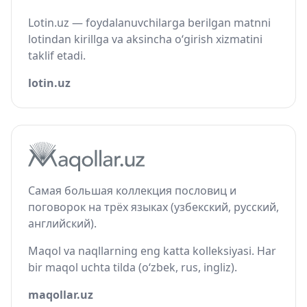
Lotin.uz — foydalanuvchilarga berilgan matnni
lotindan kirillga va aksincha o‘girish xizmatini
taklif etadi.
lotin.uz
Самая большая коллекция пословиц и
поговорок на трёх языках (узбекский, русский,
английский).
Maqol va naqllarning eng katta kolleksiyasi. Har
bir maqol uchta tilda (o‘zbek, rus, ingliz).
maqollar.uz