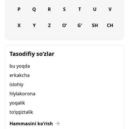
P
Q
R
S
T
U
V
X
Y
Z
O‘
G‘
SH
CH
Tasodifiy so‘zlar
bu yoqda
erkakcha
islohiy
hlylakorona
yoqalik
to‘qqiztalik
Hammasini ko‘rish