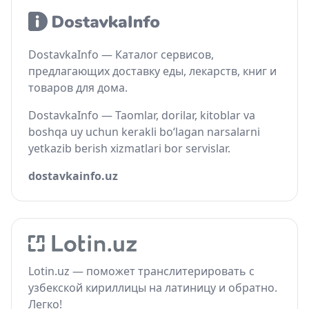
DostavkaInfo — Каталог сервисов,
предлагающих доставку еды, лекарств, книг и
товаров для дома.
DostavkaInfo — Taomlar, dorilar, kitoblar va
boshqa uy uchun kerakli bo‘lagan narsalarni
yetkazib berish xizmatlari bor servislar.
dostavkainfo.uz
Lotin.uz — поможет транслитерировать с
узбекской кириллицы на латиницу и обратно.
Легко!