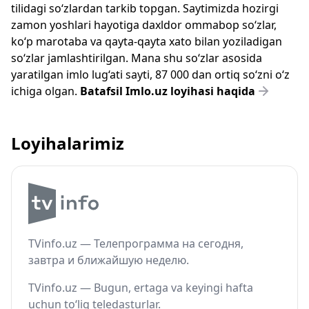
tilidagi so‘zlardan tarkib topgan. Saytimizda hozirgi
zamon yoshlari hayotiga daxldor ommabop so‘zlar,
ko‘p marotaba va qayta-qayta xato bilan yoziladigan
so‘zlar jamlashtirilgan. Mana shu so‘zlar asosida
yaratilgan imlo lug‘ati sayti, 87 000 dan ortiq so‘zni o‘z
ichiga olgan.
Batafsil Imlo.uz loyihasi haqida
Loyihalarimiz
TVinfo.uz — Телепрограмма на сегодня,
завтра и ближайшую неделю.
TVinfo.uz — Bugun, ertaga va keyingi hafta
uchun to‘liq teledasturlar.