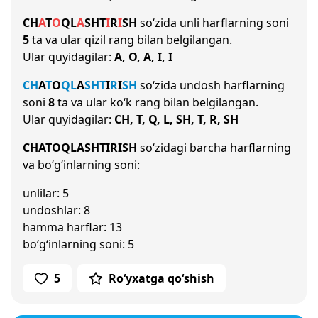
CH
A
T
O
Q
L
A
SH
T
I
R
I
SH
so‘zida unli harflarning soni
5
ta va ular qizil rang bilan belgilangan.
Ular quyidagilar:
A, O, A, I, I
CH
A
T
O
Q
L
A
SH
T
I
R
I
SH
so‘zida undosh harflarning
soni
8
ta va ular ko‘k rang bilan belgilangan.
Ular quyidagilar:
CH, T, Q, L, SH, T, R, SH
CHATOQLASHTIRISH
so‘zidagi barcha harflarning
va bo‘g‘inlarning soni:
unlilar: 5
undoshlar: 8
hamma harflar: 13
bo‘g‘inlarning soni: 5
5
Ro‘yxatga qo‘shish