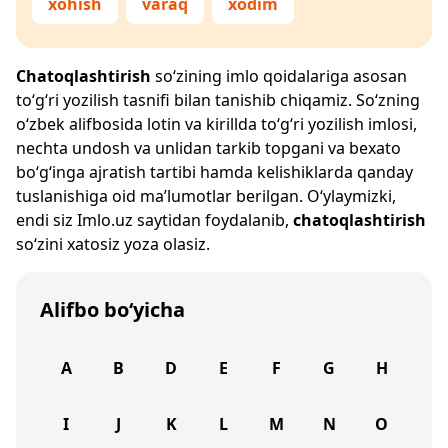
xohish
varaq
xodim
Chatoqlashtirish
so‘zining imlo qoidalariga asosan
to‘g‘ri yozilish tasnifi bilan tanishib chiqamiz. So‘zning
o‘zbek alifbosida lotin va kirillda to‘g‘ri yozilish imlosi,
nechta undosh va unlidan tarkib topgani va bexato
bo‘g‘inga ajratish tartibi hamda kelishiklarda qanday
tuslanishiga oid ma’lumotlar berilgan. O‘ylaymizki,
endi siz
Imlo.uz
saytidan foydalanib,
chatoqlashtirish
so‘zini xatosiz yoza olasiz.
Alifbo bo‘yicha
A
B
D
E
F
G
H
I
J
K
L
M
N
O