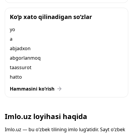
Ko‘p xato qilinadigan so‘zlar
yo
a
abjadxon
abgorlanmoq
taassurot
hatto
Hammasini ko‘rish
Imlo.uz loyihasi haqida
Imlo.uz — bu o‘zbek tilining imlo lug‘atidir. Sayt o‘zbek