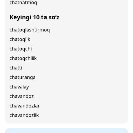
chatnatmoq
Keyingi 10 ta so‘z
chatoqlashtirmoq
chatoqlik
chatoqchi
chatoqchilik
chatti
chaturanga
chavalay
chavandoz
chavandozlar
chavandozlik