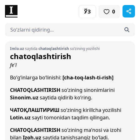
ЎЗ
0
Imlo.uz
saytida
chatoqlashtirish
so‘zining yozilishi
chatoqlashtirish
fe'l
Bo‘g‘inlarga bo‘linishi:
[cha-toq-lash-ti-rish]
CHATOQLASHTIRISH
so‘zining sinonimlarini
Sinonim.uz
saytida qidirib ko‘ring.
ЧАТОҚЛАШТИРИШ
so‘zining kirillcha yozilishi
Lotin.uz
sayti tomonidan taqdim qilingan.
CHATOQLASHTIRISH
so‘zining ma’nosi va izohi
bilan
Izoh.uz
saytida tanishsangiz bo‘ladi.