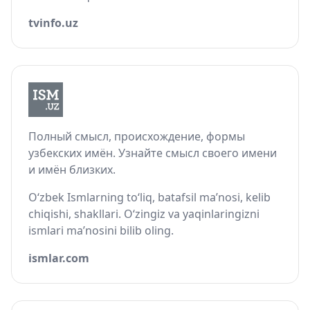
tvinfo.uz
Полный смысл, происхождение, формы
узбекских имён. Узнайте смысл своего имени
и имён близких.
O‘zbek Ismlarning to‘liq, batafsil ma’nosi, kelib
chiqishi, shakllari. O‘zingiz va yaqinlaringizni
ismlari ma’nosini bilib oling.
ismlar.com