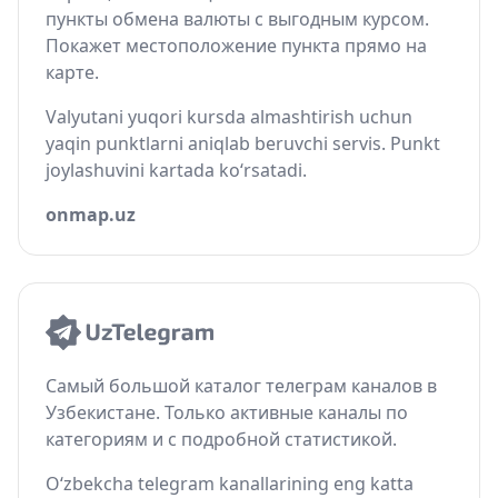
пункты обмена валюты с выгодным курсом.
Покажет местоположение пункта прямо на
карте.
Valyutani yuqori kursda almashtirish uchun
yaqin punktlarni aniqlab beruvchi servis. Punkt
joylashuvini kartada ko‘rsatadi.
onmap.uz
Самый большой каталог телеграм каналов в
Узбекистане. Только активные каналы по
категориям и с подробной статистикой.
O‘zbekcha telegram kanallarining eng katta