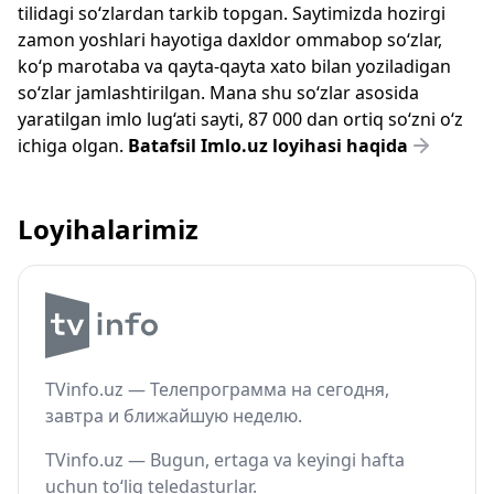
tilidagi so‘zlardan tarkib topgan. Saytimizda hozirgi
zamon yoshlari hayotiga daxldor ommabop so‘zlar,
ko‘p marotaba va qayta-qayta xato bilan yoziladigan
so‘zlar jamlashtirilgan. Mana shu so‘zlar asosida
yaratilgan imlo lug‘ati sayti, 87 000 dan ortiq so‘zni o‘z
ichiga olgan.
Batafsil Imlo.uz loyihasi haqida
Loyihalarimiz
TVinfo.uz — Телепрограмма на сегодня,
завтра и ближайшую неделю.
TVinfo.uz — Bugun, ertaga va keyingi hafta
uchun to‘liq teledasturlar.