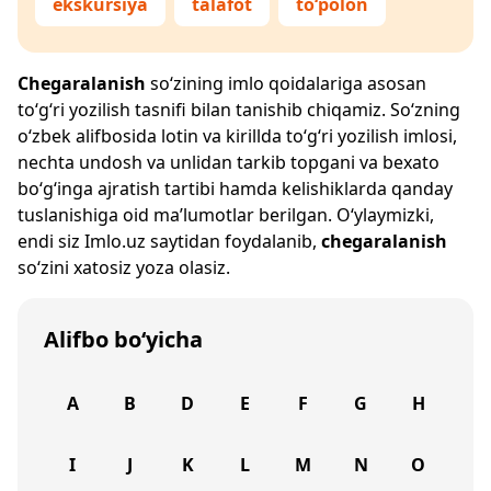
ekskursiya
talafot
to‘polon
Chegaralanish
so‘zining imlo qoidalariga asosan
to‘g‘ri yozilish tasnifi bilan tanishib chiqamiz. So‘zning
o‘zbek alifbosida lotin va kirillda to‘g‘ri yozilish imlosi,
nechta undosh va unlidan tarkib topgani va bexato
bo‘g‘inga ajratish tartibi hamda kelishiklarda qanday
tuslanishiga oid ma’lumotlar berilgan. O‘ylaymizki,
endi siz
Imlo.uz
saytidan foydalanib,
chegaralanish
so‘zini xatosiz yoza olasiz.
Alifbo bo‘yicha
A
B
D
E
F
G
H
I
J
K
L
M
N
O