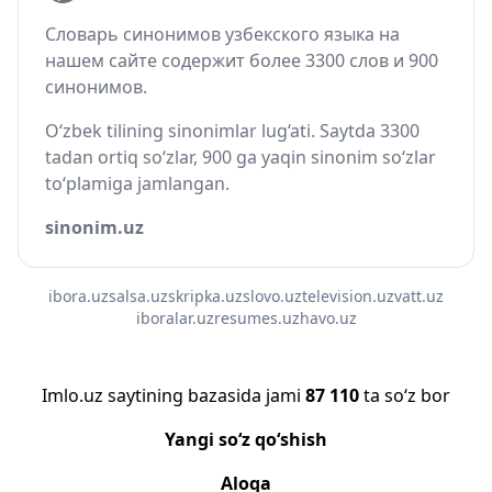
Словарь синонимов узбекского языка на
нашем сайте содержит более 3300 слов и 900
синонимов.
O‘zbek tilining sinonimlar lug‘ati. Saytda 3300
tadan ortiq so‘zlar, 900 ga yaqin sinonim so‘zlar
to‘plamiga jamlangan.
sinonim.uz
ibora.uz
salsa.uz
skripka.uz
slovo.uz
television.uz
vatt.uz
iboralar.uz
resumes.uz
havo.uz
Imlo.uz saytining bazasida jami
87 110
ta so‘z bor
Yangi so‘z qo‘shish
Aloqa