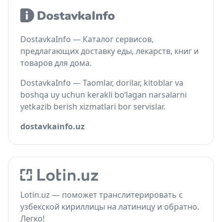
DostavkaInfo — Каталог сервисов,
предлагающих доставку еды, лекарств, книг и
товаров для дома.
DostavkaInfo — Taomlar, dorilar, kitoblar va
boshqa uy uchun kerakli bo‘lagan narsalarni
yetkazib berish xizmatlari bor servislar.
dostavkainfo.uz
Lotin.uz — поможет транслитерировать с
узбекской кириллицы на латиницу и обратно.
Легко!