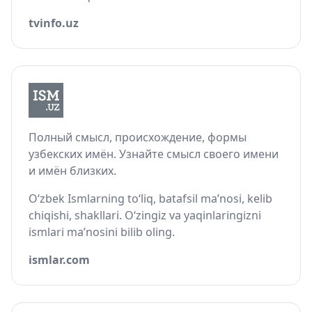
tvinfo.uz
Полный смысл, происхождение, формы
узбекских имён. Узнайте смысл своего имени
и имён близких.
O‘zbek Ismlarning to‘liq, batafsil ma’nosi, kelib
chiqishi, shakllari. O‘zingiz va yaqinlaringizni
ismlari ma’nosini bilib oling.
ismlar.com