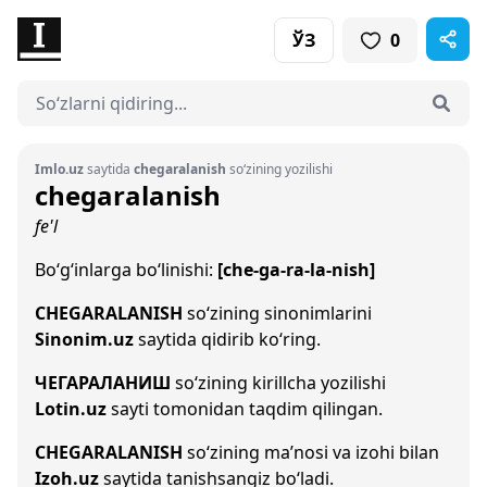
ЎЗ
0
Imlo.uz
saytida
chegaralanish
so‘zining yozilishi
chegaralanish
fe'l
Bo‘g‘inlarga bo‘linishi:
[che-ga-ra-la-nish]
CHEGARALANISH
so‘zining sinonimlarini
Sinonim.uz
saytida qidirib ko‘ring.
ЧЕГАРАЛАНИШ
so‘zining kirillcha yozilishi
Lotin.uz
sayti tomonidan taqdim qilingan.
CHEGARALANISH
so‘zining ma’nosi va izohi bilan
Izoh.uz
saytida tanishsangiz bo‘ladi.