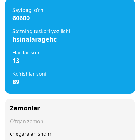
Saytdagi o‘rni
60600
So‘zning teskari yozilishi
hsinalaragehc
Harflar soni
13
Ko‘rishlar soni
89
Zamonlar
O‘tgan zamon
chegaralanishdim