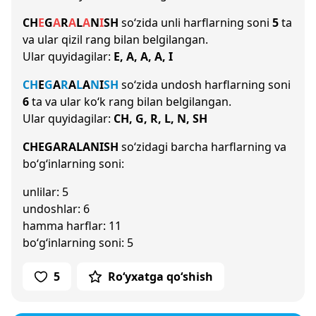
CH
E
G
A
R
A
L
A
N
I
SH
so‘zida unli harflarning soni
5
ta
va ular qizil rang bilan belgilangan.
Ular quyidagilar:
E, A, A, A, I
CH
E
G
A
R
A
L
A
N
I
SH
so‘zida undosh harflarning soni
6
ta va ular ko‘k rang bilan belgilangan.
Ular quyidagilar:
CH, G, R, L, N, SH
CHEGARALANISH
so‘zidagi barcha harflarning va
bo‘g‘inlarning soni:
unlilar: 5
undoshlar: 6
hamma harflar: 11
bo‘g‘inlarning soni: 5
5
Ro‘yxatga qo‘shish