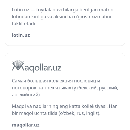
Lotin.uz — foydalanuvchilarga berilgan matnni
lotindan kirillga va aksincha o‘girish xizmatini
taklif etadi.
lotin.uz
Самая большая коллекция пословиц и
поговорок на трёх языках (узбекский, русский,
английский).
Maqol va naqllarning eng katta kolleksiyasi. Har
bir maqol uchta tilda (o‘zbek, rus, ingliz).
maqollar.uz