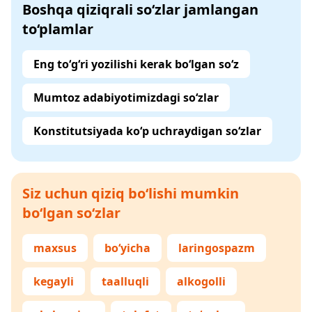
Boshqa qiziqrali so‘zlar jamlangan
to‘plamlar
Eng to‘g‘ri yozilishi kerak bo‘lgan so‘z
Mumtoz adabiyotimizdagi so‘zlar
Konstitutsiyada ko‘p uchraydigan so‘zlar
Siz uchun qiziq bo‘lishi mumkin
bo‘lgan so‘zlar
maxsus
bo‘yicha
laringospazm
kegayli
taalluqli
alkogolli