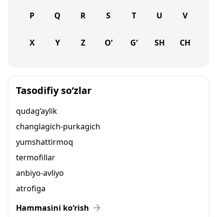
P
Q
R
S
T
U
V
X
Y
Z
O‘
G‘
SH
CH
Tasodifiy so‘zlar
qudag‘aylik
changlagich-purkagich
yumshattirmoq
termofillar
anbiyo-avliyo
atrofiga
Hammasini ko‘rish