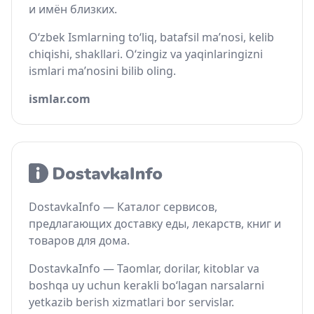
и имён близких.
O‘zbek Ismlarning to‘liq, batafsil ma’nosi, kelib
chiqishi, shakllari. O‘zingiz va yaqinlaringizni
ismlari ma’nosini bilib oling.
ismlar.com
DostavkaInfo — Каталог сервисов,
предлагающих доставку еды, лекарств, книг и
товаров для дома.
DostavkaInfo — Taomlar, dorilar, kitoblar va
boshqa uy uchun kerakli bo‘lagan narsalarni
yetkazib berish xizmatlari bor servislar.