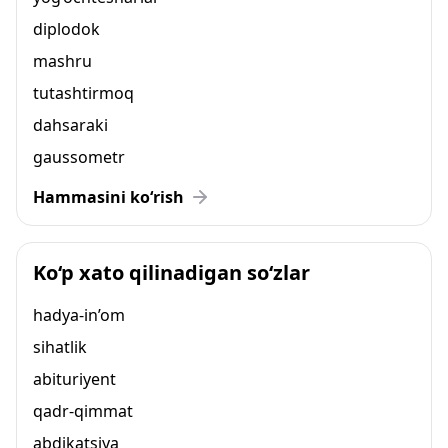
diplodok
mashru
tutashtirmoq
dahsaraki
gaussometr
Hammasini ko‘rish
Ko‘p xato qilinadigan so‘zlar
hadya-in’om
sihatlik
abituriyent
qadr-qimmat
abdikatsiya