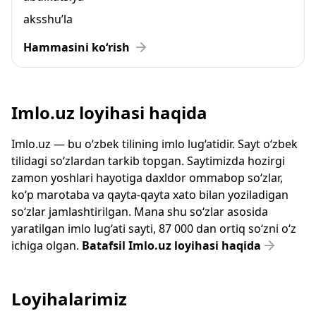
aksshu’la
Hammasini ko‘rish
Imlo.uz loyihasi haqida
Imlo.uz — bu o‘zbek tilining imlo lug‘atidir. Sayt o‘zbek
tilidagi so‘zlardan tarkib topgan. Saytimizda hozirgi
zamon yoshlari hayotiga daxldor ommabop so‘zlar,
ko‘p marotaba va qayta-qayta xato bilan yoziladigan
so‘zlar jamlashtirilgan. Mana shu so‘zlar asosida
yaratilgan imlo lug‘ati sayti, 87 000 dan ortiq so‘zni o‘z
ichiga olgan.
Batafsil Imlo.uz loyihasi haqida
Loyihalarimiz