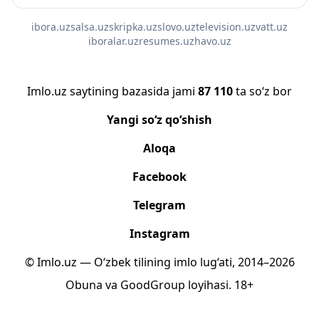
ibora.uz
salsa.uz
skripka.uz
slovo.uz
television.uz
vatt.uz
iboralar.uz
resumes.uz
havo.uz
Imlo.uz saytining bazasida jami
87 110
ta so‘z bor
Yangi so‘z qo‘shish
Aloqa
Facebook
Telegram
Instagram
© Imlo.uz — O‘zbek tilining imlo lug‘ati, 2014–2026
Obuna
va
GoodGroup
loyihasi.
18+