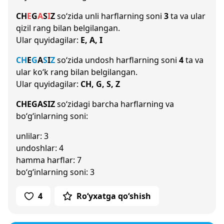
CH
E
G
A
S
I
Z
so‘zida unli harflarning soni
3
ta va ular
qizil rang bilan belgilangan.
Ular quyidagilar:
E, A, I
CH
E
G
A
S
I
Z
so‘zida undosh harflarning soni
4
ta va
ular ko‘k rang bilan belgilangan.
Ular quyidagilar:
CH, G, S, Z
CHEGASIZ
so‘zidagi barcha harflarning va
bo‘g‘inlarning soni:
unlilar: 3
undoshlar: 4
hamma harflar: 7
bo‘g‘inlarning soni: 3
4
Ro‘yxatga qo‘shish