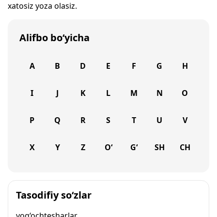
xatosiz yoza olasiz.
Alifbo bo‘yicha
A
B
D
E
F
G
H
I
J
K
L
M
N
O
P
Q
R
S
T
U
V
X
Y
Z
O‘
G‘
SH
CH
Tasodifiy so‘zlar
yog‘ochtesharlar