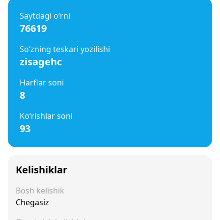
Saytdagi o‘rni
76619
So‘zning teskari yozilishi
zisagehc
Harflar soni
8
Ko‘rishlar soni
93
Kelishiklar
Bosh kelishik
Chegasiz