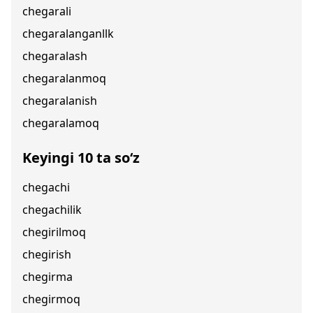
chegarali
chegaralanganllk
chegaralash
chegaralanmoq
chegaralanish
chegaralamoq
Keyingi 10 ta so‘z
chegachi
chegachilik
chegirilmoq
chegirish
chegirma
chegirmoq