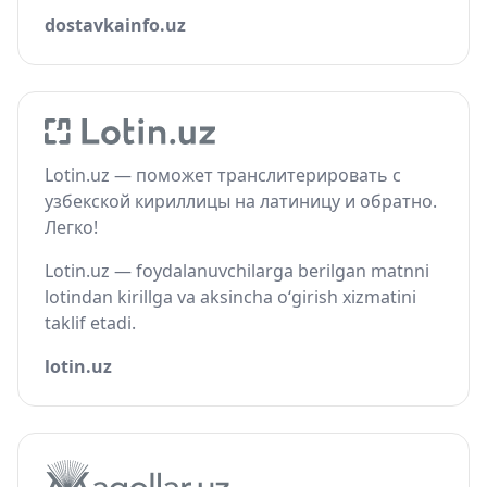
dostavkainfo.uz
Lotin.uz — поможет транслитерировать с
узбекской кириллицы на латиницу и обратно.
Легко!
Lotin.uz — foydalanuvchilarga berilgan matnni
lotindan kirillga va aksincha o‘girish xizmatini
taklif etadi.
lotin.uz