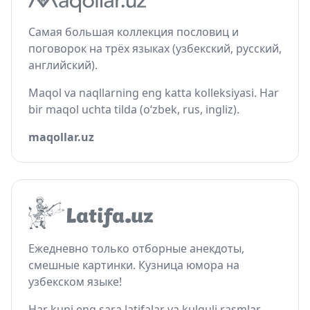
Самая большая коллекция пословиц и
поговорок на трёх языках (узбекский, русский,
английский).
Maqol va naqllarning eng katta kolleksiyasi. Har
bir maqol uchta tilda (o‘zbek, rus, ingliz).
maqollar.uz
Ежедневно только отборные анекдоты,
смешные картинки. Кузница юмора на
узбекском языке!
Har kuni eng sara latifalar va kulguli rasmlar.