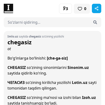
ЎЗ
0
Imlo.uz
saytida
chegasiz
so‘zining yozilishi
chegasiz
ot
Bo‘g‘inlarga bo‘linishi:
[che-ga-siz]
CHEGASIZ
so‘zining sinonimlarini
Sinonim.uz
saytida qidirib ko‘ring.
ЧЕГАСИЗ
so‘zining kirillcha yozilishi
Lotin.uz
sayti
tomonidan taqdim qilingan.
CHEGASIZ
so‘zining ma’nosi va izohi bilan
Izoh.uz
saytida tanishsangiz bo‘ladi.