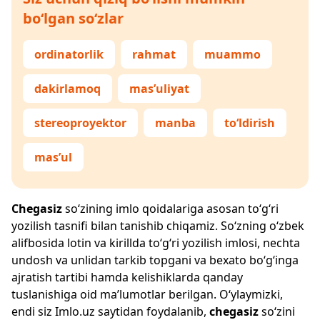
bo‘lgan so‘zlar
ordinatorlik
rahmat
muammo
dakirlamoq
mas’uliyat
stereoproyektor
manba
to‘ldirish
mas’ul
Chegasiz
so‘zining imlo qoidalariga asosan to‘g‘ri
yozilish tasnifi bilan tanishib chiqamiz. So‘zning o‘zbek
alifbosida lotin va kirillda to‘g‘ri yozilish imlosi, nechta
undosh va unlidan tarkib topgani va bexato bo‘g‘inga
ajratish tartibi hamda kelishiklarda qanday
tuslanishiga oid ma’lumotlar berilgan. O‘ylaymizki,
endi siz
Imlo.uz
saytidan foydalanib,
chegasiz
so‘zini