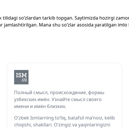
zbek tilidagi so‘zlardan tarkib topgan. Saytimizda hozirgi za
 jamlashtirilgan. Mana shu so‘zlar asosida yaratilgan imlo lug
Полный смысл, происхождение, формы
узбекских имён. Узнайте смысл своего
имени и имён близких.
O‘zbek Ismlarning to‘liq, batafsil ma’nosi, kelib
chiqishi, shakllari. O‘zingiz va yaqinlaringizni