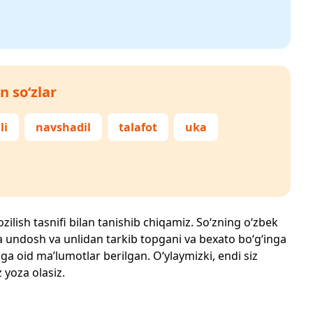
n so‘zlar
li
navshadil
talafot
uka
zilish tasnifi bilan tanishib chiqamiz. So‘zning o‘zbek
echta undosh va unlidan tarkib topgani va bexato bo‘g‘inga
ga oid ma’lumotlar berilgan. O‘ylaymizki, endi siz
z yoza olasiz.