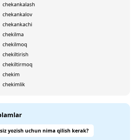
chekankalash
chekankalov
chekankachi
chekilma
chekilmoq
chekiltirish
chekiltirmoq
chekim
chekimlik
‘plamlar
siz yozish uchun nima qilish kerak?