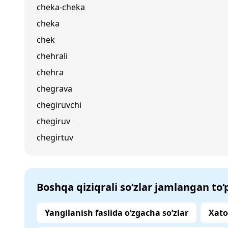
cheka-cheka
cheka
chek
chehrali
chehra
chegrava
chegiruvchi
chegiruv
chegirtuv
Boshqa qiziqrali so‘zlar jamlangan to
Yangilanish faslida o‘zgacha so‘zlar
Xato