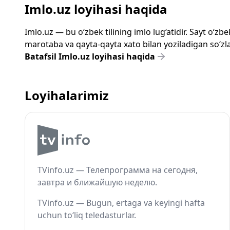
Imlo.uz loyihasi haqida
Imlo.uz — bu o‘zbek tilining imlo lug‘atidir. Sayt o‘
marotaba va qayta-qayta xato bilan yoziladigan so‘zlar
Batafsil Imlo.uz loyihasi haqida
Loyihalarimiz
TVinfo.uz — Телепрограмма на сегодня,
завтра и ближайшую неделю.
TVinfo.uz — Bugun, ertaga va keyingi hafta
uchun to‘liq teledasturlar.