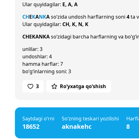
Ular quyidagilar:
E, A, A
CH
E
K
A
N
K
A
so‘zida undosh harflarning soni
4
ta v
Ular quyidagilar:
CH, K, N, K
CHEKANKA
so‘zidagi barcha harflarning va bo‘g‘i
unlilar: 3
undoshlar: 4
hamma harflar: 7
bo‘g‘inlarning soni: 3
3
Ro‘yxatga qo‘shish
Saytdagi o‘rni
So‘zning teskari yozilishi
Harfl
18652
aknakehc
8