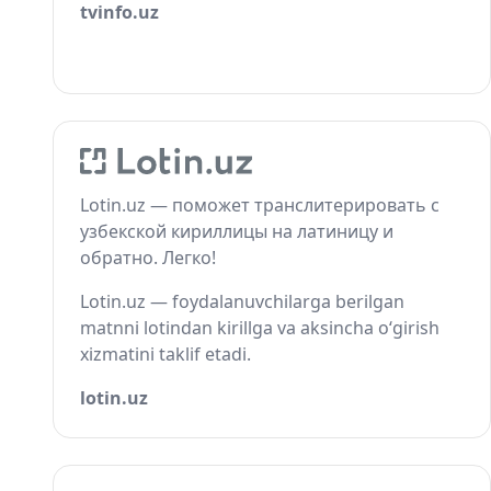
tvinfo.uz
Lotin.uz — поможет транслитерировать с
узбекской кириллицы на латиницу и
обратно. Легко!
Lotin.uz — foydalanuvchilarga berilgan
matnni lotindan kirillga va aksincha o‘girish
xizmatini taklif etadi.
lotin.uz