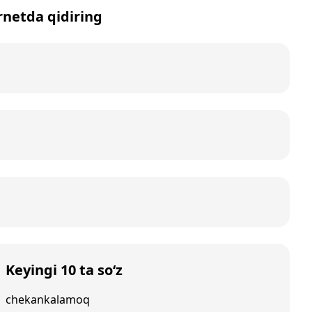
ernetda qidiring
Keyingi 10 ta so‘z
chekankalamoq