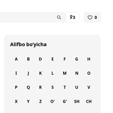
ЎЗ
0
Alifbo bo‘yicha
A
B
D
E
F
G
H
I
J
K
L
M
N
O
P
Q
R
S
T
U
V
X
Y
Z
O‘
G‘
SH
CH