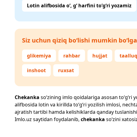
Lotin alifbosida o‘, g‘ harfini to‘g‘ri yozamiz
Siz uchun qiziq bo‘lishi mumkin bo‘lga
glikemiya
rahbar
hujjat
taalluq
inshoot
ruxsat
Chekanka
so‘zining imlo qoidalariga asosan to‘g‘ri yo
alifbosida lotin va kirillda to‘g‘ri yozilish imlosi, n
ajratish tartibi hamda kelishiklarda qanday tuslanishi
Imlo.uz
saytidan foydalanib,
chekanka
so‘zini xatosi