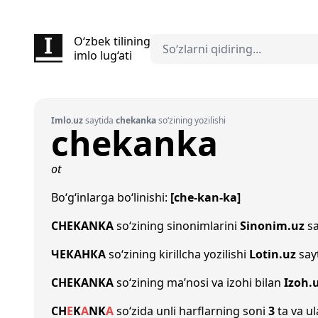
O‘zbek tilining
imlo lug‘ati
Imlo.uz
saytida
chekanka
so‘zining yozilishi
chekanka
ot
Bo‘g‘inlarga bo‘linishi:
[che-kan-ka]
CHEKANKA
so‘zining sinonimlarini
Sinonim.uz
sa
ЧЕКАНКА
so‘zining kirillcha yozilishi
Lotin.uz
say
CHEKANKA
so‘zining ma’nosi va izohi bilan
Izoh.
CH
E
K
A
N
K
A
so‘zida unli harflarning soni
3
ta va ul