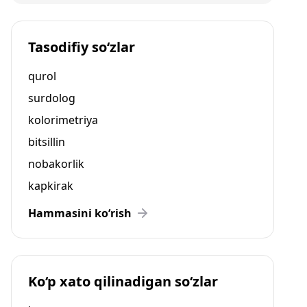
Tasodifiy so‘zlar
qurol
surdolog
kolorimetriya
bitsillin
nobakorlik
kapkirak
Hammasini ko‘rish
Ko‘p xato qilinadigan so‘zlar