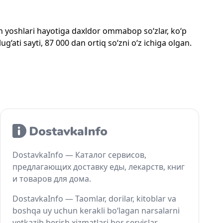
mon yoshlari hayotiga daxldor ommabop so‘zlar, ko‘p
‘ati sayti, 87 000 dan ortiq so‘zni o‘z ichiga olgan.
DostavkaInfo — Каталог сервисов,
предлагающих доставку еды, лекарств, книг
и товаров для дома.
DostavkaInfo — Taomlar, dorilar, kitoblar va
boshqa uy uchun kerakli bo‘lagan narsalarni
yetkazib berish xizmatlari bor servislar.